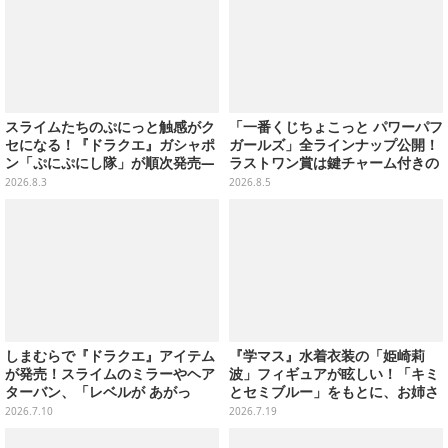
スライムたちのぷにっと触感がク
「一番くじちょこっと パワーパフ
セになる！『ドラクエ』ガシャポ
ガールズ」全ラインナップ公開！
ン「ぷにぷにし隊」が順次発売―
ラストワン賞は鍵チャーム付きの
全4種ではぐれメタルは固め
シール帳スペシャルセットを用意
2026.8.3
2026.8.5
しまむらで『ドラクエ』アイテム
『学マス』水着衣装の「姫崎莉
が発売！スライムのミラーやヘア
波」フィギュアが眩しい！「キミ
ターバン、「レベルが あがっ
とセミブルー」をもとに、お姉さ
た！」アクセサリーなど
ん力あふれる姿を立体化
2026.7.10
2026.7.19