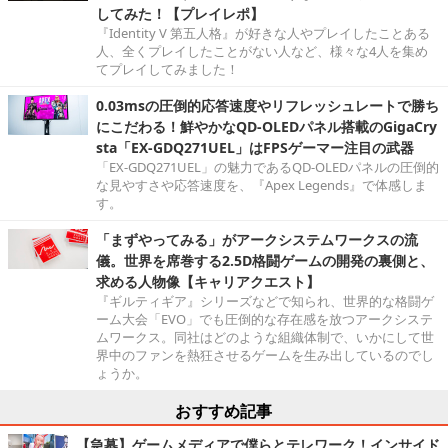
してみた！【プレイレポ】
『Identity V 第五人格』が好きな人やプレイしたことある
人、全くプレイしたことがない人など、様々な4人を集め
てプレイしてみました！
0.03msの圧倒的応答速度やリフレッシュレートで勝ち
にこだわる！鮮やかなQD-OLEDパネル搭載のGigaCry
sta「EX-GDQ271UEL」はFPSゲーマー注目の武器
「EX-GDQ271UEL」の魅力であるQD-OLEDパネルの圧倒的
な見やすさや応答速度を、『Apex Legends』で体感しま
す。
「まずやってみる」がアークシステムワークスの流
儀。世界を席巻する2.5D格闘ゲームの開発の裏側と、
求める人物像【キャリアクエスト】
『ギルティギア』シリーズなどで知られ、世界的な格闘ゲ
ーム大会「EVO」でも圧倒的な存在感を放つアークシステ
ムワークス。同社はどのような組織体制で、いかにして世
界中のファンを熱狂させるゲームを生み出しているのでし
ょうか。
おすすめ記事
【急募】ゲームメディアで僕らとテレワーク！インサイド