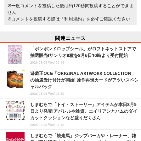
※一度コメントを投稿した後は約120秒間投稿することができま
せん
※コメントを投稿する際は
「利用規約」
を必ずご確認ください
関連ニュース
「ボンボンドロップシール」がロフトネットストアで
抽選販売!サンリオ8種を8月6日10時より受付開始
2026.08.05 Wed 09:15
遊戯王OCG「ORIGINAL ARTWORK COLLECTION」
の抽選受け付けが開始! 原作再現カードがアツいスペシ
ャルパック
2026.08.05 Wed 08:30
しまむらで「トイ・ストーリー」アイテムが本日8月5
日より発売!アパレルや雑貨、エイリアンとハムのダイ
カットクッションなど盛りだくさん
2026.08.05 Wed 01:10
しまむらで「競走馬」ジップパーカやトレーナー、雑