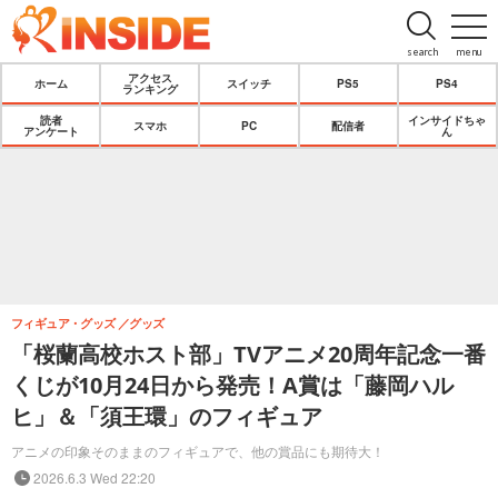
search
menu
アクセス
ホーム
スイッチ
PS5
PS4
ランキング
読者
インサイドちゃ
スマホ
PC
配信者
アンケート
ん
フィギュア・グッズ
グッズ
「桜蘭高校ホスト部」TVアニメ20周年記念一番
くじが10月24日から発売！A賞は「藤岡ハル
ヒ」＆「須王環」のフィギュア
アニメの印象そのままのフィギュアで、他の賞品にも期待大！
2026.6.3 Wed 22:20