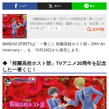
シェア
ポスト
送る
「桜蘭高校ホスト部」TVアニメ20周年記念一番くじが1
0月24日から発売！A賞は「藤岡ハルヒ」＆「須王環」の
フィギュア
全 5 枚
拡大写真
BANDAI SPIRITSは「一番くじ 桜蘭高校ホスト部～20th An
niversary～」を、10月24日から発売します。
◆「桜蘭高校ホスト部」TVアニメ20周年を記念
した一番くじ！