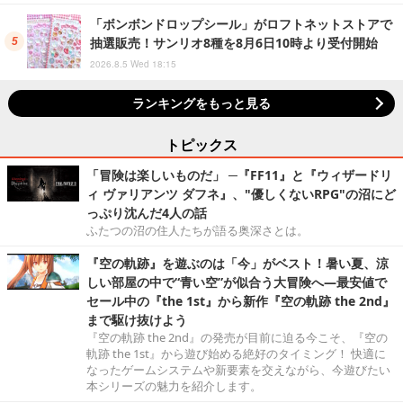
「ボンボンドロップシール」がロフトネットストアで
抽選販売！サンリオ8種を8月6日10時より受付開始
2026.8.5 Wed 18:15
ランキングをもっと見る
トピックス
「冒険は楽しいものだ」 ─『FF11』と『ウィザードリ
ィ ヴァリアンツ ダフネ』、"優しくないRPG"の沼にど
っぷり沈んだ4人の話
ふたつの沼の住人たちが語る奥深さとは。
『空の軌跡』を遊ぶのは「今」がベスト！暑い夏、涼
しい部屋の中で“青い空”が似合う大冒険へ―最安値で
セール中の『the 1st』から新作『空の軌跡 the 2nd』
まで駆け抜けよう
『空の軌跡 the 2nd』の発売が目前に迫る今こそ、『空の
軌跡 the 1st』から遊び始める絶好のタイミング！ 快適に
なったゲームシステムや新要素を交えながら、今遊びたい
本シリーズの魅力を紹介します。