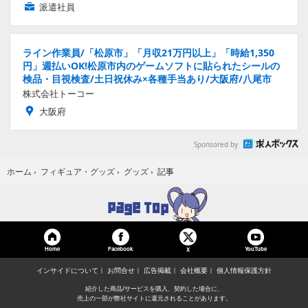
派遣社員
ライン作業員/「松原市」「月収21万円以上」「時給1,350
円」週払いOK!松原市内のゲームソフトに貼られたシールの
検品・目視検査/土日祝休み×各種手当あり/大阪府/八尾市
株式会社トーコー
大阪府
Sponsored by
記事
ホーム
›
フィギュア・グッズ
›
グッズ
›
Home
Facebook
YouTube
X
インサイドについて
お問合せ
広告掲載
会社概要
個人情報保護方針
紹介した商品/サービスを購入、契約した場合に、
売上の一部が弊社サイトに還元されることがあります。