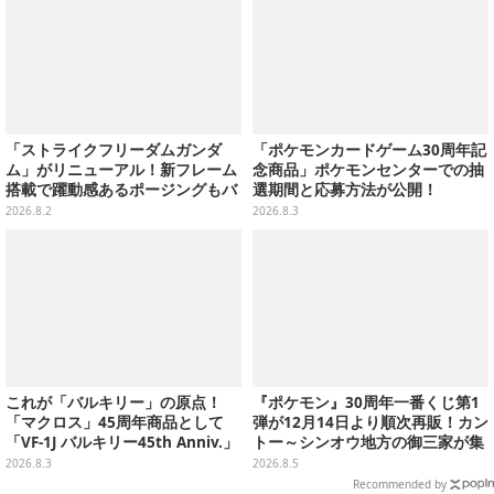
「ストライクフリーダムガンダ
「ポケモンカードゲーム30周年記
ム」がリニューアル！新フレーム
念商品」ポケモンセンターでの抽
搭載で躍動感あるポージングもバ
選期間と応募方法が公開！
ッチリ
2026.8.2
2026.8.3
これが「バルキリー」の原点！
『ポケモン』30周年一番くじ第1
「マクロス」45周年商品として
弾が12月14日より順次再販！カン
「VF-1J バルキリー45th Anniv.」
トー～シンオウ地方の御三家が集
が予約開始
まった時計、ぬいぐるみなど記念
2026.8.3
2026.8.5
グッズ盛りだくさん
Recommended by