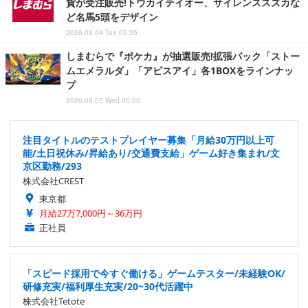
貨が受注販売!トウカイテイオー、サイレンススズカな
ど名馬5頭をデザイン
2026.08.04 Tue 05:35
しまむらで『ポケカ』が抽選販売!拡張パック「ストー
ムエメラルダ」「アビスアイ」各1BOXをラインナッ
プ
2026.08.05 Wed 05:00
注目タイトルのテストプレイヤー募集「月給30万円以上可
能/土日祝休み/昇給あり/交通費支給」ゲーム好き集まれ/文
京区勤務/293
株式会社CREST
東京都
月給27万7,000円～36万円
正社員
「スピード採用で今すぐ働ける」ゲームテスター/未経験OK/
研修充実/福利厚生充実/20~30代活躍中
株式会社Tetote