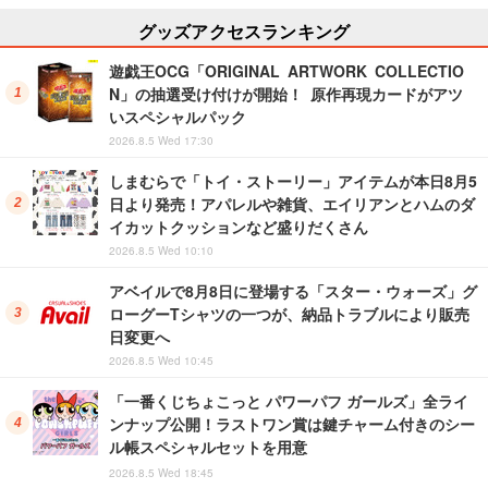
グッズアクセスランキング
遊戯王OCG「ORIGINAL ARTWORK COLLECTIO
N」の抽選受け付けが開始！ 原作再現カードがアツ
いスペシャルパック
2026.8.5 Wed 17:30
しまむらで「トイ・ストーリー」アイテムが本日8月5
日より発売！アパレルや雑貨、エイリアンとハムのダ
イカットクッションなど盛りだくさん
2026.8.5 Wed 10:10
アベイルで8月8日に登場する「スター・ウォーズ」グ
ローグーTシャツの一つが、納品トラブルにより販売
日変更へ
2026.8.5 Wed 10:45
「一番くじちょこっと パワーパフ ガールズ」全ライ
ンナップ公開！ラストワン賞は鍵チャーム付きのシー
ル帳スペシャルセットを用意
2026.8.5 Wed 18:45