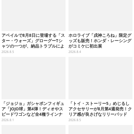
アベイルで8月8日に登場する「ス
ホロライブ「戌神ころね」限定グ
ター・ウォーズ」グローグーTシ
ッズも販売！ホンダ・レーシング
ャツの一つが、納品トラブルによ
がコミケに初出展
り販売日変更へ
2026.8.5
2026.8.4
「ジョジョ」ガシャポンフィギュ
「トイ・ストーリー5」めじるし
ア「JOJO球」第4弾！ディオやス
アクセサリーが8月第4週発売！ク
ピードワゴンなど全4種ラインナ
リア感が良さげなリリーパッド
ップ
や、ジェシーなど全5種ラインナ
2026.8.1
2026.8.5
ップ