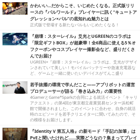
かわいい…だからこそ、いじめたくなる。正式版リリ
ースの『パルワールド』プレイヤーに訊く“キュートア
グレッション×パル”の底知れぬ魅力とは
正式版で登場する新たなパルもいじめたくなる！
『崩壊：スターレイル』爻光とUGREENのコラボは
「限定ギフトBOX」が超豪華！全6商品に使える5％オ
フクーポンやコスプレイヤー撮影会など、盛りだくさ
んでお届け
UGREEN×『崩壊：スターレイル』コラボは、爻光がデザイ
ンされていて美しい！モバイルバッテリーや急速充電器な
ど、ゲームと一緒に使いたいデバイスがてんこ盛り
若手抜擢の環境で学んだこと――アプリボットの運営
プロデューサーが語る「巻き込み力」の重要性
4GamerとGame*Sparkの合同による就活イベント「キャリ
アクエスト」の第4回が東京都立産業貿易センター浜松町
館で開催されました。このイベントに合わせ、自身の就活
時のエピソードを若手クリエイターに聞いてみたので、そ
の模様をお届けします。
『Identity V 第五人格』の新モード「手記の加筆」は
PvEと聞いたけれど……実際どうなの？集まってプレイ