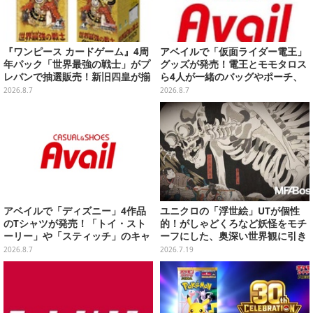
『ワンピース カードゲーム』4周
アベイルで「仮面ライダー電王」
年パック「世界最強の戦士」がプ
グッズが発売！電王とモモタロス
レバンで抽選販売！新旧四皇が揃
ら4人が一緒のバッグやポーチ、
い踏み、刃牙作者が描く「カイド
収納ボックスも
2026.8.7
2026.8.7
ウ」も
アベイルで「ディズニー」4作品
ユニクロの「浮世絵」UTが個性
のTシャツが発売！「トイ・スト
的！がしゃどくろなど妖怪をモチ
ーリー」や「スティッチ」のキャ
ーフにした、奥深い世界観に引き
ラを刺しゅうでデザイン
込まれる
2026.8.7
2026.7.19