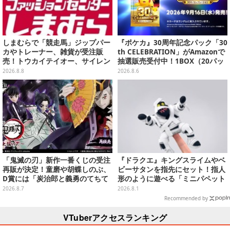
しまむらで「競走馬」ジップパー
『ポケカ』30周年記念パック「30
カやトレーナー、雑貨が受注販
th CELEBRATION」がAmazonで
売！トウカイテイオー、サイレン
抽選販売受付中！1BOX（20パッ
ススズカなど名馬をデザイン
ク入り）
2026.8.8
2026.8.6
「鬼滅の刃」新作一番くじの受注
『ドラクエ』キングスライムやベ
再販が決定！童磨や胡蝶しのぶ、
ビーサタンを指先にセット！指人
D賞には「炭治郎と義勇のてちて
形のように遊べる「ミニパペット
ちフィギュア」も
ぬいぐるみ」が楽しい
2026.8.7
2026.8.1
Recommended by
VTuberアクセスランキング