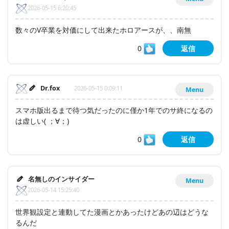
2026-05-15 6:20:45
数々のV卒業を対価にして出来たホロアースが、、南無
0
返信
Dr.fox
2026-05-15 0:09:11
Menu
スマホ版出るまで待つ気だったのに僅か1年でのサ終になるの
は虚しい(⁠ ⁠；⁠∀⁠；⁠)
0
返信
名無しのインサイダー
Menu
2026-05-14 15:25:40
世界観設定と連動してた漫画とかあったけどあの辺はどうな
るんだ