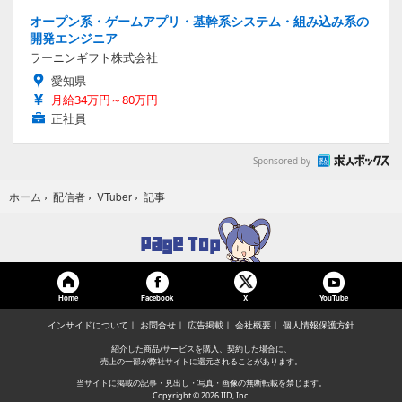
オープン系・ゲームアプリ・基幹系システム・組み込み系の
開発エンジニア
ラーニンギフト株式会社
愛知県
月給34万円～80万円
正社員
Sponsored by
記事
ホーム
›
配信者
›
VTuber
›
Home
Facebook
YouTube
X
インサイドについて
お問合せ
広告掲載
会社概要
個人情報保護方針
紹介した商品/サービスを購入、契約した場合に、
売上の一部が弊社サイトに還元されることがあります。
当サイトに掲載の記事・見出し・写真・画像の無断転載を禁じます。
Copyright © 2026 IID, Inc.