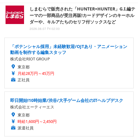
しまむらで販売された「HUNTER×HUNTER」G.I.編テ
ーマの一部商品が受注再販!カードデザインのキーホル
ダーや、キルアたちのセリフ付ソックスなど
2026.08.07 Fri 02:00
「ポテンシャル採用」未経験歓迎/OJTあり・アニメーション
動画を制作する編集スタッフ
株式会社RIOT GROUP
東京都
月給28万円～45万円
正社員
即日開始!10時始業/渋谷/大手ゲーム会社のITヘルプデスク
株式会社エーティーエス
東京都
時給1,600円～2,450円
派遣社員