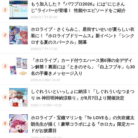
もう加入した？『パワプロ2026』には“にじさん
じ”ライバーが登場！ 性能やエピソードをご紹介
2026.8.7 Fri 20:30
ホロライブ・さくらみこ、星街すいせいが夏らしい衣
装に！『ホロライブドリームス』新イベント「シンク
ロする夏のスパークル」開幕
2026.8.7 Fri 17:30
「ホロライブ」カード付ウエハース第6弾の全デザイ
ン解禁！裏面には「ときのそら」「白上フブキ」ら30
名の手書きメッセージ入り
2026.8.3 Mon 16:30
しぐれういといっしょに納涼！「しぐれういなつまつ
り in 神田明神納涼祭り」が8月7日より開催決定
2026.7.13 Mon 12:20
ホロライブ・宝鐘マリンを「To LOVEる」の矢吹健太
朗先生が描く！豪華コラボによる『ホロカ』限定カー
ドがお披露目
2026.7.30 Thu 21:19