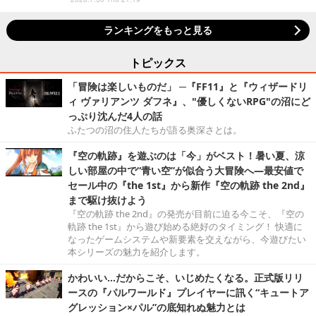
ランキングをもっと見る
トピックス
「冒険は楽しいものだ」 ─『FF11』と『ウィザードリ
ィ ヴァリアンツ ダフネ』、"優しくないRPG"の沼にど
っぷり沈んだ4人の話
ふたつの沼の住人たちが語る奥深さとは。
『空の軌跡』を遊ぶのは「今」がベスト！暑い夏、涼
しい部屋の中で“青い空”が似合う大冒険へ―最安値で
セール中の『the 1st』から新作『空の軌跡 the 2nd』
まで駆け抜けよう
『空の軌跡 the 2nd』の発売が目前に迫る今こそ、『空の
軌跡 the 1st』から遊び始める絶好のタイミング！ 快適に
なったゲームシステムや新要素を交えながら、今遊びたい
本シリーズの魅力を紹介します。
かわいい…だからこそ、いじめたくなる。正式版リリ
ースの『パルワールド』プレイヤーに訊く“キュートア
グレッション×パル”の底知れぬ魅力とは