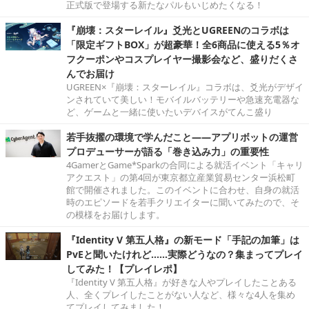
正式版で登場する新たなパルもいじめたくなる！
『崩壊：スターレイル』爻光とUGREENのコラボは
「限定ギフトBOX」が超豪華！全6商品に使える5％オ
フクーポンやコスプレイヤー撮影会など、盛りだくさ
んでお届け
UGREEN×『崩壊：スターレイル』コラボは、爻光がデザイ
ンされていて美しい！モバイルバッテリーや急速充電器な
ど、ゲームと一緒に使いたいデバイスがてんこ盛り
若手抜擢の環境で学んだこと――アプリボットの運営
プロデューサーが語る「巻き込み力」の重要性
4GamerとGame*Sparkの合同による就活イベント「キャリ
アクエスト」の第4回が東京都立産業貿易センター浜松町
館で開催されました。このイベントに合わせ、自身の就活
時のエピソードを若手クリエイターに聞いてみたので、そ
の模様をお届けします。
『Identity V 第五人格』の新モード「手記の加筆」は
PvEと聞いたけれど……実際どうなの？集まってプレイ
してみた！【プレイレポ】
『Identity V 第五人格』が好きな人やプレイしたことある
人、全くプレイしたことがない人など、様々な4人を集め
てプレイしてみました！