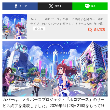
シェア
ポスト
送る
カバー、『ホロアース』のサービス終了を発表―「ホロ
ライブ」のメタバース企画としてリリースも約1年で幕
全 2 枚
拡大写真
カバーは、メタバースプロジェクト
『ホロアース』
のサー
ビス終了を発表しました。2026年6月28日21時をもって終