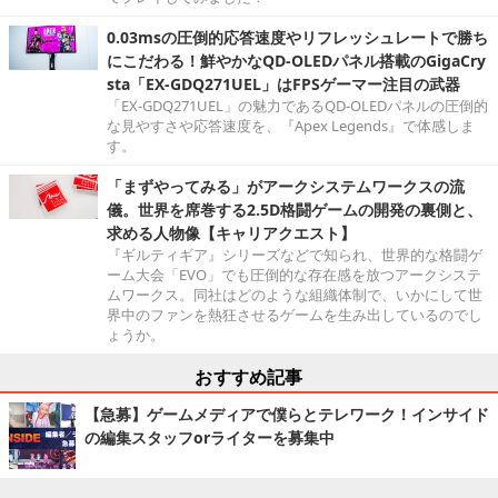
0.03msの圧倒的応答速度やリフレッシュレートで勝ち
にこだわる！鮮やかなQD-OLEDパネル搭載のGigaCry
sta「EX-GDQ271UEL」はFPSゲーマー注目の武器
「EX-GDQ271UEL」の魅力であるQD-OLEDパネルの圧倒的
な見やすさや応答速度を、『Apex Legends』で体感しま
す。
「まずやってみる」がアークシステムワークスの流
儀。世界を席巻する2.5D格闘ゲームの開発の裏側と、
求める人物像【キャリアクエスト】
『ギルティギア』シリーズなどで知られ、世界的な格闘ゲ
ーム大会「EVO」でも圧倒的な存在感を放つアークシステ
ムワークス。同社はどのような組織体制で、いかにして世
界中のファンを熱狂させるゲームを生み出しているのでし
ょうか。
おすすめ記事
【急募】ゲームメディアで僕らとテレワーク！インサイド
の編集スタッフorライターを募集中