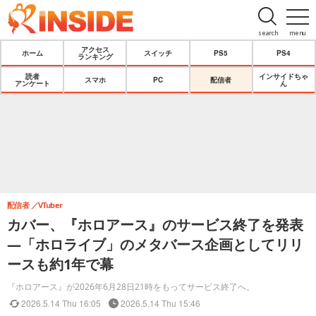
search
menu
アクセス
ホーム
スイッチ
PS5
PS4
ランキング
読者
インサイドちゃ
スマホ
PC
配信者
アンケート
ん
配信者
VTuber
カバー、『ホロアース』のサービス終了を発表
―「ホロライブ」のメタバース企画としてリリ
ースも約1年で幕
『ホロアース』が2026年6月28日21時をもってサービス終了へ。
2026.5.14 Thu 16:05
2026.5.14 Thu 15:46