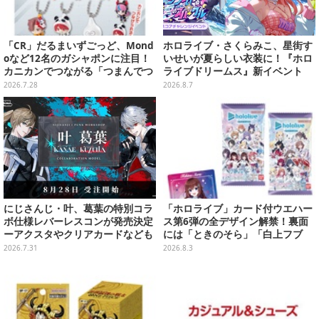
「CR」だるまいずごっど、Mond
ホロライブ・さくらみこ、星街す
oなど12名のガシャポンに注目！
いせいが夏らしい衣装に！『ホロ
カニカンでつながる「つまんでつ
ライブドリームス』新イベント
なげてますこっと」が8月第5週よ
「シンクロする夏のスパークル」
2026.7.28
2026.8.7
り発売
開幕
にじさんじ・叶、葛葉の特別コラ
「ホロライブ」カード付ウエハー
ボ仕様レバーレスコンが発売決定
ス第6弾の全デザイン解禁！裏面
ーアクスタやクリアカードなども
には「ときのそら」「白上フブ
キ」ら30名の手書きメッセージ入
2026.7.31
2026.8.3
り