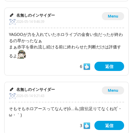
名無しのインサイダー
Menu
2026-05-14 9:46:39
YAGOOが力を入れていたホロライブの金食い虫だったが終わ
るの早かったなぁ
まぁ赤字を垂れ流し続ける前に終わらせた判断だけは評価す
るよ
6
返信
名無しのインサイダー
Menu
2026-05-14 9:21:43
そもそもホロアースってなんぞ(ó﹏ò｡)宣伝足りてなくね?(´・
ω・｀)
3
返信