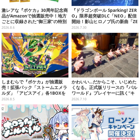
激レアな『ポケカ』30周年記念商
『ドラゴンボール Sparking! ZER
品がAmazonで抽選販売中！地方
O』限界超突破DLC「NEO」配信
ごとに収録された“御三家”の特別
開始！影山ヒロノブ氏の新曲「ZE
カード
RO」を使用したオープニングも
2026.8.6
2026.7.30
公開
しまむらで『ポケカ』が抽選販
かわいい…だからこそ、いじめた
売！拡張パック「ストームエメラ
くなる。正式版リリースの『パル
ルダ」「アビスアイ」各1BOXを
ワールド』プレイヤーに訊く“キ
ラインナップ
ュートアグレッション×パル”の底
2026.8.5
2026.7.10
知れぬ魅力とは