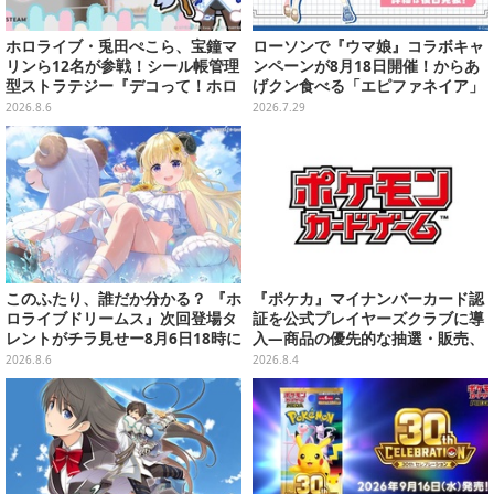
ホロライブ・兎田ぺこら、宝鐘マ
ローソンで『ウマ娘』コラボキャ
リンら12名が参戦！シール帳管理
ンペーンが8月18日開催！からあ
型ストラテジー『デコって！ホロ
げクン食べる「エピファネイア」
ライブシールバトル』Steamスト
や「アーモンドアイ」たちが可愛
2026.8.6
2026.7.29
アページ公開
い
このふたり、誰だか分かる？ 『ホ
『ポケカ』マイナンバーカード認
ロライブドリームス』次回登場タ
証を公式プレイヤーズクラブに導
レントがチラ見せー8月6日18時に
入―商品の優先的な抽選・販売、
詳細が公開
公式大会への参加申し込みに活用
2026.8.6
2026.8.4