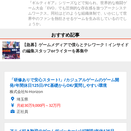
『ギルティギア』シリーズなどで知られ、世界的な格闘ゲ
ーム大会「EVO」でも圧倒的な存在感を放つアークシステ
ムワークス。同社はどのような組織体制で、いかにして世
界中のファンを熱狂させるゲームを生み出しているのでし
ょうか。
おすすめ記事
【急募】ゲームメディアで僕らとテレワーク！インサイド
の編集スタッフorライターを募集中
「研修ありで安心スタート!」/カジュアルゲームのゲーム開
発/年間休日125日/PC基礎からOK/質問しやすい環境
株式会社N-Horizon
埼玉県
月給30万9,000円～32万円
正社員
アニメ好き歓迎のゲームデバッカー/バグ確認/年休125日