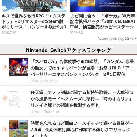
キスで世界を救うRPG『エクステ
まだ間に合う！『ポケカ』30周年
トラ』HDリマスターのSteam版
記念拡張パック「30th CELEBRAT
がリリース！コンソール版は9月3
ION」抽選販売がホビーステーシ
日に発売決定
ョンで実施中、8月6日まで
2026.7.30
2026.8.6
Recommended by
Nintendo Switchアクセスランキング
『スパロボY』合体攻撃や追加武器、「ガンダム 水星
の魔女」ではキャリバーンが登場！お祭りDLC「アニ
バーサリーエキスパンションパック」8月5日配信
2026.8.1 Sat 21:25
任天堂、カメラ制御に関する新特許取得。三人称視点
から撮影モードへスムーズに移行―『時のオカリナ』
リメイク版との関連を推測する声も
2026.8.6 Thu 16:10
時間を忘れるほど面白い！スイッチで遊べる農業ゲー
ム5選─長期休暇は無心に作業する楽しさでリラック
スしよう