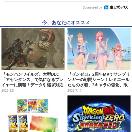
Sponsored by
今、あなたにオススメ
『モンハンワイルズ』大型DLC
『ゼンゼロ』2周年MVでサンブリ
「アセンダンス」で気になるプレ
ンガーの戦闘シーン！レミエール
イヤーに朗報！データ引継ぎ対応
たちの水着、3キャラの強化、限
の「序盤体験版」が本日8月5日配
定S級配布など盛りだくさん
2026.8.5
2026.7.17
信