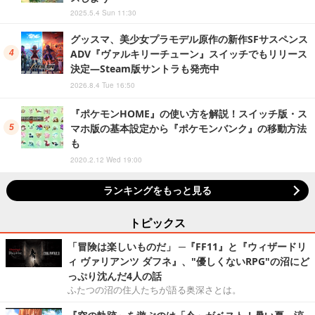
2025.5.4 Sun 11:30
グッスマ、美少女プラモデル原作の新作SFサスペンス
ADV『ヴァルキリーチューン』スイッチでもリリース
決定―Steam版サントラも発売中
2026.8.4 Tue 16:50
『ポケモンHOME』の使い方を解説！スイッチ版・ス
マホ版の基本設定から『ポケモンバンク』の移動方法
も
2020.2.12 Wed 19:00
ランキングをもっと見る
トピックス
「冒険は楽しいものだ」 ─『FF11』と『ウィザードリ
ィ ヴァリアンツ ダフネ』、"優しくないRPG"の沼にど
っぷり沈んだ4人の話
ふたつの沼の住人たちが語る奥深さとは。