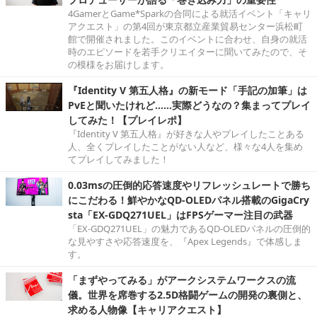
4GamerとGame*Sparkの合同による就活イベント「キャリ
アクエスト」の第4回が東京都立産業貿易センター浜松町
館で開催されました。このイベントに合わせ、自身の就活
時のエピソードを若手クリエイターに聞いてみたので、そ
の模様をお届けします。
『Identity V 第五人格』の新モード「手記の加筆」は
PvEと聞いたけれど……実際どうなの？集まってプレイ
してみた！【プレイレポ】
『Identity V 第五人格』が好きな人やプレイしたことある
人、全くプレイしたことがない人など、様々な4人を集め
てプレイしてみました！
0.03msの圧倒的応答速度やリフレッシュレートで勝ち
にこだわる！鮮やかなQD-OLEDパネル搭載のGigaCry
sta「EX-GDQ271UEL」はFPSゲーマー注目の武器
「EX-GDQ271UEL」の魅力であるQD-OLEDパネルの圧倒的
な見やすさや応答速度を、『Apex Legends』で体感しま
す。
「まずやってみる」がアークシステムワークスの流
儀。世界を席巻する2.5D格闘ゲームの開発の裏側と、
求める人物像【キャリアクエスト】