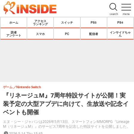
search
menu
アクセス
ホーム
スイッチ
PS5
PS4
ランキング
読者
インサイドちゃ
スマホ
PC
配信者
アンケート
ん
ゲーム
Nintendo Switch
『リネージュM』7周年特設サイトが公開！実
装予定の大型アプデに向けて、生放送や記念イ
ベントも開催
エヌ・シー・ジャパンは2026年5月13日、スマートフォンMMORPG『Lineage
M（リネージュM）』のサービス7周年を記念した特設サイトを公開しました。
2026.5.14 Thu 15:45