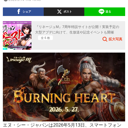
シェア
ポスト
送る
『リネージュM』7周年特設サイトが公開！実装予定の
大型アプデに向けて、生放送や記念イベントも開催
全 6 枚
拡大写真
エヌ・シー・ジャパンは2026年5月13日、スマートフォン