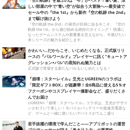
『空の軌跡』を遊ぶのは「今」がベスト！暑い夏、涼
しい部屋の中で“青い空”が似合う大冒険へ―最安値で
セール中の『the 1st』から新作『空の軌跡 the 2nd』
まで駆け抜けよう
『空の軌跡 the 2nd』の発売が目前に迫る今こそ、『空の
軌跡 the 1st』から遊び始める絶好のタイミング！ 快適に
なったゲームシステムや新要素を交えながら、今遊びたい
本シリーズの魅力を紹介します。
かわいい…だからこそ、いじめたくなる。正式版リリ
ースの『パルワールド』プレイヤーに訊く“キュートア
グレッション×パル”の底知れぬ魅力とは
正式版で登場する新たなパルもいじめたくなる！
『崩壊：スターレイル』爻光とUGREENのコラボは
「限定ギフトBOX」が超豪華！全6商品に使える5％オ
フクーポンやコスプレイヤー撮影会など、盛りだくさ
んでお届け
UGREEN×『崩壊：スターレイル』コラボは、爻光がデザイ
ンされていて美しい！モバイルバッテリーや急速充電器な
ど、ゲームと一緒に使いたいデバイスがてんこ盛り
若手抜擢の環境で学んだこと――アプリボットの運営
プロデューサーが語る「巻き込み力」の重要性