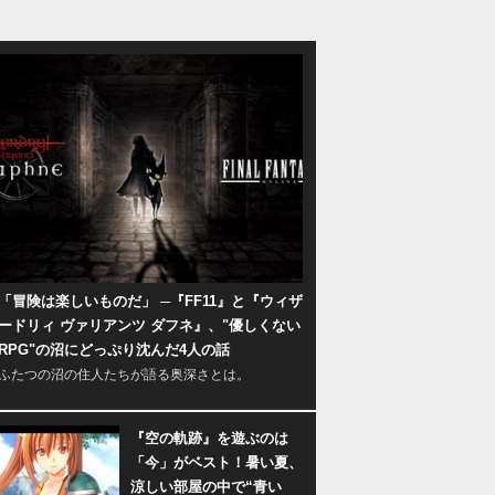
「冒険は楽しいものだ」 ─『FF11』と『ウィザ
ードリィ ヴァリアンツ ダフネ』、"優しくない
RPG"の沼にどっぷり沈んだ4人の話
ふたつの沼の住人たちが語る奥深さとは。
『空の軌跡』を遊ぶのは
「今」がベスト！暑い夏、
涼しい部屋の中で“青い