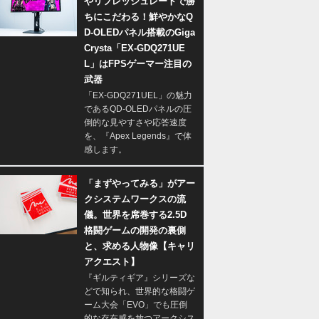
やリフレッシュレートで勝
ちにこだわる！鮮やかなQ
D-OLEDパネル搭載のGiga
Crysta「EX-GDQ271UE
L」はFPSゲーマー注目の
武器
「EX-GDQ271UEL」の魅力
であるQD-OLEDパネルの圧
倒的な見やすさや応答速度
を、『Apex Legends』で体
感します。
「まずやってみる」がアー
クシステムワークスの流
儀。世界を席巻する2.5D
格闘ゲームの開発の裏側
と、求める人物像【キャリ
アクエスト】
『ギルティギア』シリーズな
どで知られ、世界的な格闘ゲ
ーム大会「EVO」でも圧倒
的な存在感を放つアークシス