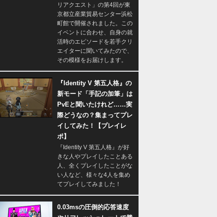
リアクエスト」の第4回が東
京都立産業貿易センター浜松
町館で開催されました。この
イベントに合わせ、自身の就
活時のエピソードを若手クリ
エイターに聞いてみたので、
その模様をお届けします。
『Identity V 第五人格』の
新モード「手記の加筆」は
PvEと聞いたけれど……実
際どうなの？集まってプレ
イしてみた！【プレイレ
ポ】
『Identity V 第五人格』が好
きな人やプレイしたことある
人、全くプレイしたことがな
い人など、様々な4人を集め
てプレイしてみました！
0.03msの圧倒的応答速度