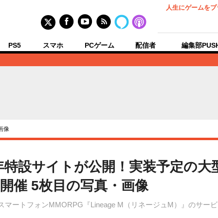
人生にゲームをプ
PS5
スマホ
PCゲーム
配信者
編集部PUS
画像
年特設サイトが公開！実装予定の大
開催 5枚目の写真・画像
、スマートフォンMMORPG『Lineage M（リネージュM）』の