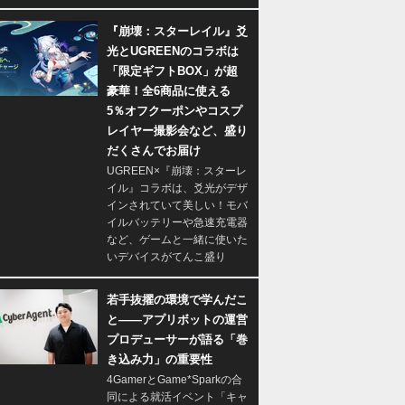
『崩壊：スターレイル』爻
光とUGREENのコラボは
「限定ギフトBOX」が超
豪華！全6商品に使える
5％オフクーポンやコスプ
レイヤー撮影会など、盛り
だくさんでお届け
UGREEN×『崩壊：スターレ
イル』コラボは、爻光がデザ
インされていて美しい！モバ
イルバッテリーや急速充電器
など、ゲームと一緒に使いた
いデバイスがてんこ盛り
若手抜擢の環境で学んだこ
と――アプリボットの運営
プロデューサーが語る「巻
き込み力」の重要性
4GamerとGame*Sparkの合
同による就活イベント「キャ