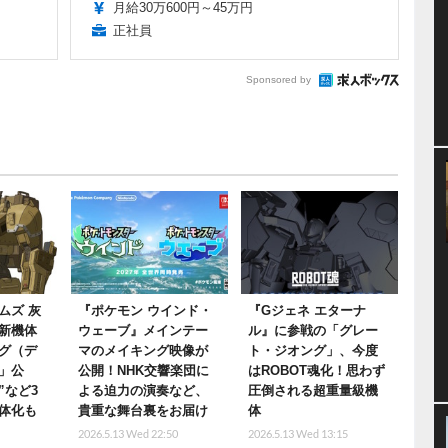
月給30万600円～45万円
正社員
Sponsored by
ムズ 灰
『ポケモン ウインド・
『Gジェネ エターナ
新機体
ウェーブ』メインテー
ル』に参戦の「グレー
グ（デ
マのメイキング映像が
ト・ジオング」、今度
」公
公開！NHK交響楽団に
はROBOT魂化！思わず
”など3
よる迫力の演奏など、
圧倒される超重量級機
体化も
貴重な舞台裏をお届け
体
2026.5.13 Wed 22:50
2026.5.13 Wed 13:15