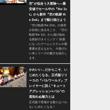
空”が似合う大冒険へ―最
安値でセール中の『the 1s
t』から新作『空の軌跡 th
e 2nd』まで駆け抜けよう
『空の軌跡 the 2nd』の発売
が目前に迫る今こそ、『空の
軌跡 the 1st』から遊び始め
る絶好のタイミング！ 快適
になったゲームシステムや新
要素を交えながら、今遊びた
い本シリーズの魅力を紹介し
ます。
かわいい…だからこそ、い
じめたくなる。正式版リリ
ースの『パルワールド』プ
レイヤーに訊く“キュート
アグレッション×パル”の
底知れぬ魅力とは
正式版で登場する新たなパル
もいじめたくなる！