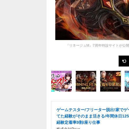
『リネージュM』7周年特設サイトが公
ゲームテスター/フリーター脱出!家でゲ
てた経験がそのまま活きる/年間休日125
経験定着率9割/座り仕事