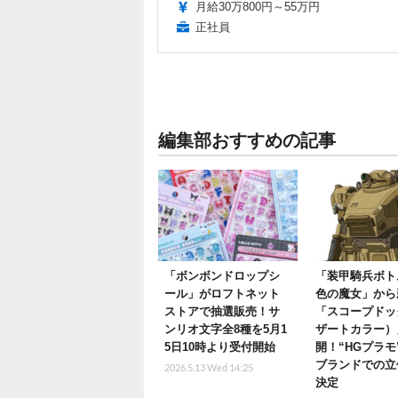
月給30万800円～55万円
正社員
編集部おすすめの記事
「ボンボンドロップシ
「装甲騎兵ボト
ール」がロフトネット
色の魔女」から
ストアで抽選販売！サ
「スコープドッ
ンリオ文字全8種を5月1
ザートカラー）
5日10時より受付開始
開！“HGプラモ
ブランドでの立
2026.5.13 Wed 14:25
決定