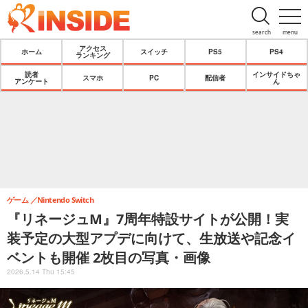
search
menu
アクセス
ホーム
スイッチ
PS5
PS4
ランキング
読者
インサイドちゃ
スマホ
PC
配信者
アンケート
ん
ゲーム
Nintendo Switch
『リネージュM』7周年特設サイトが公開！実
装予定の大型アプデに向けて、生放送や記念イ
ベントも開催 2枚目の写真・画像
2026.5.14 Thu 15:45