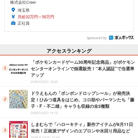
株式会社Creer
埼玉県
月給32万円～50万円
正社員
Sponsored by
アクセスランキング
「ポケモンカードゲーム30周年記念商品」がポケモン
センターオンラインで抽選販売！“本人認証”で当選率
アップ
2026.8.9(日) 18:30
ドラえもんの「ボンボンドロップシール」が発売決
定！ひみつ道具をはじめ、コロ助やパーマンたち「藤
子・F・不二雄」キャラも収録の全2種類
2026.8.9(日) 14:15
しまむらで「ハローキティ」新作アイテムが8月11日
発売！正統派デザインのエプロンや水回り用品など
2026.8.10(月) 10:45