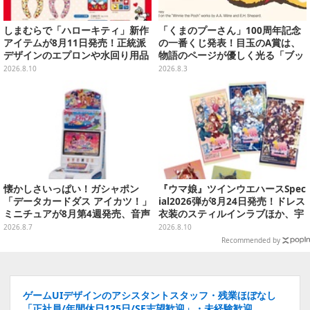
しまむらで「ハローキティ」新作
「くまのプーさん」100周年記念
アイテムが8月11日発売！正統派
の一番くじ発表！目玉のA賞は、
デザインのエプロンや水回り用品
物語のページが優しく光る「ブッ
など
クシェイプドライト」
2026.8.10
2026.8.3
懐かしさいっぱい！ガシャポン
『ウマ娘』ツインウエハースSpec
「データカードダス アイカツ！」
ial2026弾が8月24日発売！ドレス
ミニチュアが8月第4週発売、音声
衣装のスティルインラブほか、宇
が流れる特別仕様も当たる
宙走娘<コスモピュエラ>など全30
2026.8.7
2026.8.10
種
Recommended by
ゲームUIデザインのアシスタントスタッフ・残業ほぼなし
「正社員/年間休日125日/SE志望歓迎」・未経験歓迎