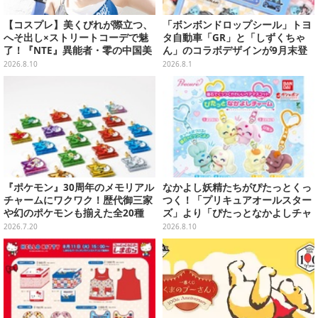
【コスプレ】美くびれが際立つ、
「ボンボンドロップシール」トヨ
へそ出し×ストリートコーデで魅
タ自動車「GR」と「しずくちゃ
了！『NTE』異能者・零の中国美
ん」のコラボデザインが9月末登
女レイヤーが美しすぎた【写真10
場！くま吉らも描かれた全4柄
2026.8.10
2026.8.1
枚】
『ポケモン』30周年のメモリアル
なかよし妖精たちがぴたっとくっ
チャームにワクワク！歴代御三家
つく！「プリキュアオールスター
や幻のポケモンも揃えた全20種
ズ」より「ぴたっとなかよしチャ
ーム」が8月発売
2026.7.20
2026.8.10