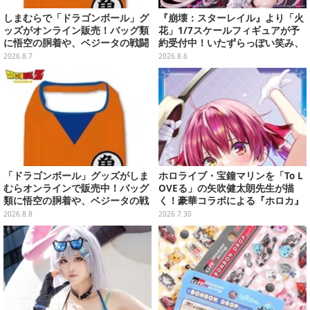
しまむらで「ドラゴンボール」グ
『崩壊：スターレイル』より「火
ッズがオンライン販売！バッグ類
花」1/7スケールフィギュアが予
に悟空の胴着や、ベジータの戦闘
約受付中！いたずらっぽい笑み、
服を大胆デザイン
シルクハット型のステージが華や
2026.8.7
2026.8.6
かさを演出
「ドラゴンボール」グッズがしま
ホロライブ・宝鐘マリンを「To L
むらオンラインで販売中！バッグ
OVEる」の矢吹健太朗先生が描
類に悟空の胴着や、ベジータの戦
く！豪華コラボによる『ホロカ』
闘服を大胆デザイン
限定カードがお披露目
2026.8.8
2026.7.30