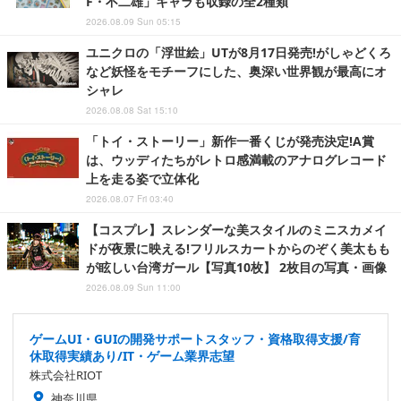
F・不二雄」キャラも収録の全2種類
2026.08.09 Sun 05:15
ユニクロの「浮世絵」UTが8月17日発売!がしゃどくろ
など妖怪をモチーフにした、奥深い世界観が最高にオ
シャレ
2026.08.08 Sat 15:10
「トイ・ストーリー」新作一番くじが発売決定!A賞
は、ウッディたちがレトロ感満載のアナログレコード
上を走る姿で立体化
2026.08.07 Fri 03:40
【コスプレ】スレンダーな美スタイルのミニスカメイ
ドが夜景に映える!フリルスカートからのぞく美太もも
が眩しい台湾ガール【写真10枚】 2枚目の写真・画像
2026.08.09 Sun 11:00
ゲームUI・GUIの開発サポートスタッフ・資格取得支援/育
休取得実績あり/IT・ゲーム業界志望
株式会社RIOT
神奈川県