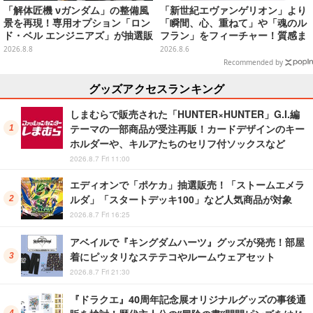
「解体匠機 νガンダム」の整備風
「新世紀エヴァンゲリオン」より
景を再現！専用オプション「ロン
「瞬間、心、重ねて」や「魂のル
ド・ベル エンジニアズ」が抽選販
フラン」をフィーチャー！質感ま
売
でこだわった高級Tシャツが8月7
2026.8.8
2026.8.6
日発売
Recommended by
グッズアクセスランキング
しまむらで販売された「HUNTER×HUNTER」G.I.編
テーマの一部商品が受注再販！カードデザインのキー
ホルダーや、キルアたちのセリフ付ソックスなど
2026.8.7 Fri 11:00
エディオンで「ポケカ」抽選販売！「ストームエメラ
ルダ」「スタートデッキ100」など人気商品が対象
2026.8.7 Fri 16:25
アベイルで『キングダムハーツ』グッズが発売！部屋
着にピッタリなステテコやルームウェアセット
2026.8.7 Fri 21:30
『ドラクエ』40周年記念展オリジナルグッズの事後通