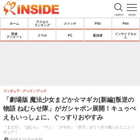
search
menu
アクセス
ホーム
スイッチ
PS5
PS4
ランキング
読者
インサイドちゃ
スマホ
PC
配信者
アンケート
ん
フィギュア・グッズ
グッズ
「劇場版 魔法少女まどか☆マギカ[新編]叛逆の
物語 ねむらせ隊」がガシャポン展開！キュゥべ
えもいっしょに、ぐっすりおやすみ
「まどか」「ほむら」「マミ」「さやか」「杏子」がぐっすり眠ったミニフィ
ギュア！
2026.5.10 Sun 8:30