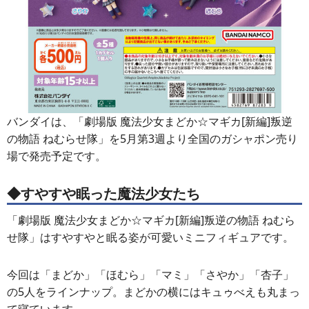
バンダイは、「劇場版 魔法少女まどか☆マギカ[新編]叛逆
の物語 ねむらせ隊」を5月第3週より全国のガシャポン売り
場で発売予定です。
◆すやすや眠った魔法少女たち
「劇場版 魔法少女まどか☆マギカ[新編]叛逆の物語 ねむら
せ隊」はすやすやと眠る姿が可愛いミニフィギュアです。
今回は「まどか」「ほむら」「マミ」「さやか」「杏子」
の5人をラインナップ。まどかの横にはキュゥべえも丸まっ
て寝ています。