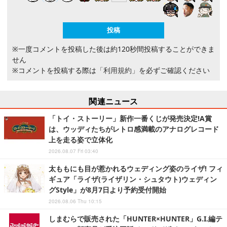
※一度コメントを投稿した後は約120秒間投稿することができま
せん
※コメントを投稿する際は
「利用規約」
を必ずご確認ください
関連ニュース
「トイ・ストーリー」新作一番くじが発売決定!A賞
は、ウッディたちがレトロ感満載のアナログレコード
上を走る姿で立体化
2026.08.07 Fri 03:40
太ももにも目が惹かれるウェディング姿のライザ! フィ
ギュア「ライザ(ライザリン・シュタウト)ウェディン
グStyle」が8月7日より予約受付開始
2026.08.06 Thu 10:15
しまむらで販売された「HUNTER×HUNTER」G.I.編テ