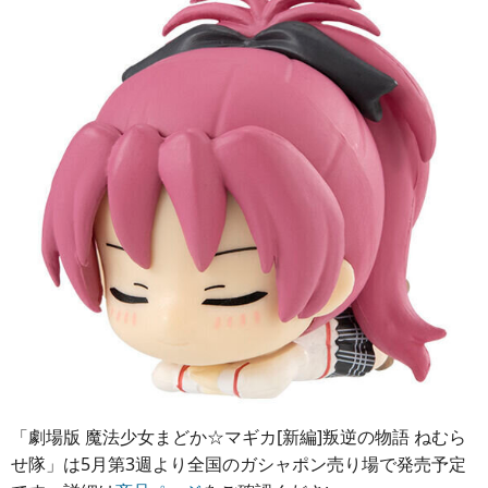
「劇場版 魔法少女まどか☆マギカ[新編]叛逆の物語 ねむら
せ隊」は5月第3週より全国のガシャポン売り場で発売予定