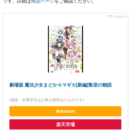
です。詳細は
商品ページ
をご確認ください。
劇場版 魔法少女まどか☆マギカ[新編]叛逆の物語
(価格・在庫状況は記事公開時点のものです)
Amazon
楽天市場