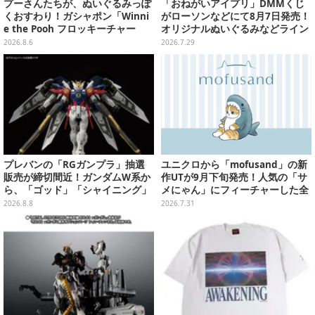
プーさんたちが、ぬいぐるみっぽ
「おねがいアイプリ」DMMくじ
くおすわり！ガシャポン「Winni
がローソンなどにて8月7日発売！
e the Pooh フロッキーチャー
オリジナルぬいぐるみなどライン
ム」ふわふわでどれも可愛い全4
ナップ、各等賞にスペシャルアイ
2026.8.6
2026.7.29
種
プリカードが付属
プレバンの「RGガンプラ」抽選
ユニクロから「mofusand」の新
販売が締切間近！ガンダムW系か
作UTが9月下旬発売！人気の「サ
ら、「ゴッド」「シャイニング」
メにゃん」にフィーチャーした全
まで9商品
4種類
2026.8.8
2026.7.31