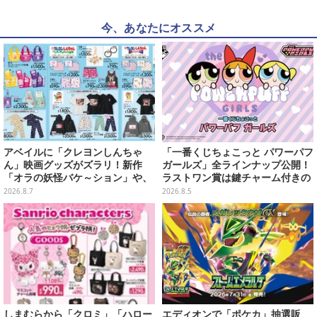
今、あなたにオススメ
アベイルに「クレヨンしんちゃ
「一番くじちょこっと パワーパフ
ん」映画グッズがズラリ！新作
ガールズ」全ラインナップ公開！
「オラの妖怪バケ～ション」や、
ラストワン賞は鍵チャーム付きの
「ヘンダーランド」「暗黒タマタ
シール帳スペシャルセットを用意
2026.8.7
2026.8.5
マ」などをフィーチャー
しまむらから「クロミ」「ハロー
エディオンで「ポケカ」抽選販