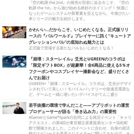
『空の軌跡 the 2nd』の発売が目前に迫る今こそ、『空の
軌跡 the 1st』から遊び始める絶好のタイミング！ 快適に
なったゲームシステムや新要素を交えながら、今遊びたい
本シリーズの魅力を紹介します。
かわいい…だからこそ、いじめたくなる。正式版リリ
ースの『パルワールド』プレイヤーに訊く“キュートア
グレッション×パル”の底知れぬ魅力とは
正式版で登場する新たなパルもいじめたくなる！
『崩壊：スターレイル』爻光とUGREENのコラボは
「限定ギフトBOX」が超豪華！全6商品に使える5％オ
フクーポンやコスプレイヤー撮影会など、盛りだくさ
んでお届け
UGREEN×『崩壊：スターレイル』コラボは、爻光がデザイ
ンされていて美しい！モバイルバッテリーや急速充電器な
ど、ゲームと一緒に使いたいデバイスがてんこ盛り
若手抜擢の環境で学んだこと――アプリボットの運営
プロデューサーが語る「巻き込み力」の重要性
4GamerとGame*Sparkの合同による就活イベント「キャリ
アクエスト」の第4回が東京都立産業貿易センター浜松町
館で開催されました。このイベントに合わせ、自身の就活
時のエピソードを若手クリエイターに聞いてみたので、そ