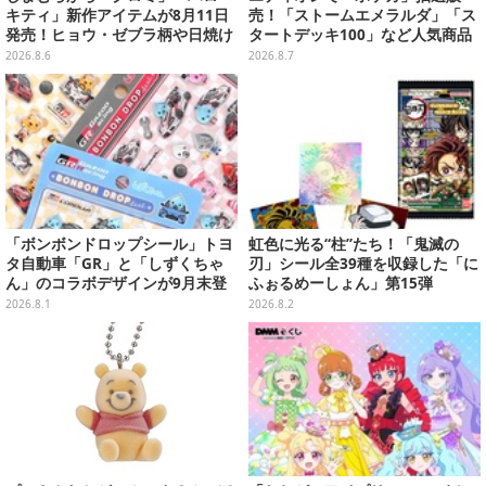
キティ」新作アイテムが8月11日
売！「ストームエメラルダ」「ス
発売！ヒョウ・ゼブラ柄や日焼け
タートデッキ100」など人気商品
デザインの可愛い雑貨・アパレル
が対象
2026.8.6
2026.8.7
など多数
「ボンボンドロップシール」トヨ
虹色に光る“柱”たち！「鬼滅の
タ自動車「GR」と「しずくちゃ
刃」シール全39種を収録した「に
ん」のコラボデザインが9月末登
ふぉるめーしょん」第15弾
場！くま吉らも描かれた全4柄
2026.8.1
2026.8.2