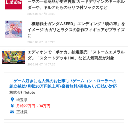
ーマの一部商品が受注再販!カードデザインのキーホル
ダーや、キルアたちのセリフ付ソックスなど
2026.08.07 Fri 02:00
「機動戦士ガンダムSEED」エンディング「暁の車」を
イメージ!カガリとラクスの新作フィギュアがプライズ
に
2026.08.07 Fri 07:20
エディオンで「ポケカ」抽選販売!「ストームエメラル
ダ」「スタートデッキ100」など人気商品が対象
2026.08.07 Fri 07:25
「ゲーム好きにも人気のお仕事!」/ゲームコントローラーの
組立補助/月収30万円以上可/寮費無料/研修あり/日払い対応
株式会社Tetote
埼玉県
月給27万円～34万円
正社員