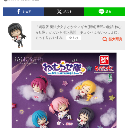
シェア
ポスト
送る
「劇場版 魔法少女まどか☆マギカ[新編]叛逆の物語 ねむ
らせ隊」がガシャポン展開！キュゥべえもいっしょに、
ぐっすりおやすみ
全 6 枚
拡大写真