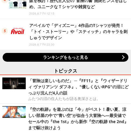
販を検討！歴代主人公の“冒険の書”開閉ピンズをはじ
め、ユニークなＴシャツや雑貨など
2026.8.7 Fri 12:15
アベイルで「ディズニー」4作品のTシャツが発売！
「トイ・ストーリー」や「スティッチ」のキャラを刺
しゅうでデザイン
2026.8.7 Fri 23:30
ランキングをもっと見る
トピックス
「冒険は楽しいものだ」 ─『FF11』と『ウィザードリ
ィ ヴァリアンツ ダフネ』、"優しくないRPG"の沼にど
っぷり沈んだ4人の話
ふたつの沼の住人たちが語る奥深さとは。
『空の軌跡』を遊ぶのは「今」がベスト！暑い夏、涼
しい部屋の中で“青い空”が似合う大冒険へ―最安値で
セール中の『the 1st』から新作『空の軌跡 the 2nd』
まで駆け抜けよう