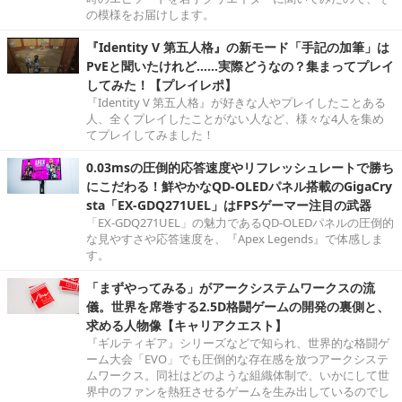
の模様をお届けします。
『Identity V 第五人格』の新モード「手記の加筆」は
PvEと聞いたけれど……実際どうなの？集まってプレイ
してみた！【プレイレポ】
『Identity V 第五人格』が好きな人やプレイしたことある
人、全くプレイしたことがない人など、様々な4人を集め
てプレイしてみました！
0.03msの圧倒的応答速度やリフレッシュレートで勝ち
にこだわる！鮮やかなQD-OLEDパネル搭載のGigaCry
sta「EX-GDQ271UEL」はFPSゲーマー注目の武器
「EX-GDQ271UEL」の魅力であるQD-OLEDパネルの圧倒的
な見やすさや応答速度を、『Apex Legends』で体感しま
す。
「まずやってみる」がアークシステムワークスの流
儀。世界を席巻する2.5D格闘ゲームの開発の裏側と、
求める人物像【キャリアクエスト】
『ギルティギア』シリーズなどで知られ、世界的な格闘ゲ
ーム大会「EVO」でも圧倒的な存在感を放つアークシステ
ムワークス。同社はどのような組織体制で、いかにして世
界中のファンを熱狂させるゲームを生み出しているのでし