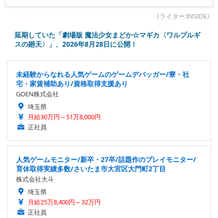
《ライター:INSIDE》
延期していた「劇場版 魔法少女まどか☆マギカ〈ワルプルギ
スの廻天〉」、2026年8月28日に公開！
未経験からなれる人気ゲームのゲームデバッガー/寮・社
宅・家賃補助あり/資格取得支援あり
GOEN株式会社
埼玉県
月給30万円～51万8,000円
正社員
人気ゲームモニター/新卒・27卒/話題作のプレイモニター/
育休取得実績多数/さいたま市大宮区大門町2丁目
株式会社大斗
埼玉県
月給25万8,400円～32万円
正社員