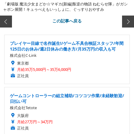
「劇場版 魔法少女まどか☆マギカ[新編]叛逆の物語 ねむらせ隊」がガシ
ャポン展開！キュゥべえもいっしょに、ぐっすりおやすみ
この記事へ戻る
プレイヤー目線で名作誕生!/ゲーム不具合検証スタッフ/年間
125日のお休み/週2日休みの働き方/月35万円の収入も可
株式会社C-Link
東京都
月給35万5,000円～35万6,000円
正社員
ゲームコントローラーの組立補助/コツコツ作業/未経験歓迎/
日払い可
株式会社Tetote
大阪府
月給27万円～34万円
正社員