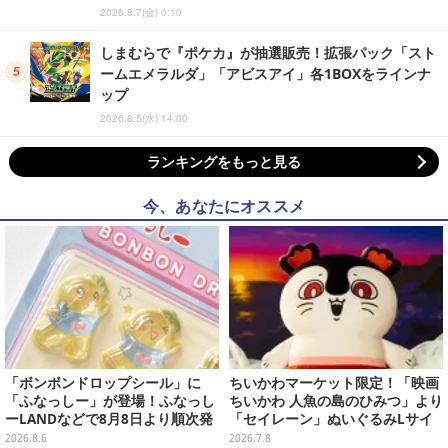
2026.8.7(金) 0:10
しまむらで『ポケカ』が抽選販売！拡張パック「スト
ームエメラルダ」「アビスアイ」各1BOXをラインナ
ップ
2026.8.5(水) 14:00
ランキングをもっと見る
今、あなたにオススメ
「ボンボンドロップシール」に
ちいかわマーケット限定！「映画
「ふなっしー」が登場！ふなっし
ちいかわ 人魚の島のひみつ」より
ーLANDなどで8月8日より順次発
「セイレーン」ぬいぐるみLサイ
売
ズが7月24日より予約開始
2026.8.6
2026.7.8