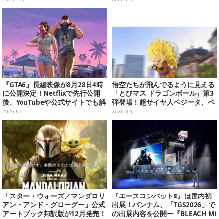
か、場面写クリアファイルなど
『GTA6』長編映像が8月28日4時
悟空たちが飛んでるように見える
に公開決定！Netflixで先行公開
「とびマス ドラゴンボール」第3
後、YouTubeや公式サイトでも解
弾登場！超サイヤ人ベジータ、ベ
禁
ジットなど全6種
2026.8.6
2026.8.5
「スター・ウォーズ／マンダロリ
『エースコンバット8』は国内初
アン・アンド・グローグー」公式
出展！バンナム、「TGS2026」で
アートブック邦訳版が12月発売！
の出展内容を公開ー『BLEACH Mi