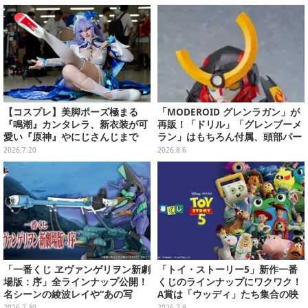
【コスプレ】美脚ポーズ極まる
「MODEROID グレンラガン」が
『鳴潮』カンタレラ、新衣装が可
再販！「ドリル」「グレンブーメ
愛い『原神』やにじさんじまで
ラン」はもちろん付属、頭部パー
「アコスタ池袋」美麗レイヤー11
ツを組み替えると「ラガン」も再
2026.7.20
2026.8.6
選【写真50枚】
現可能
「一番くじ ヱヴァンゲリヲン新劇
「トイ・ストーリー5」新作一番
場版：序」全ラインナップ公開！
くじのラインナップにワクワク！
名シーンの綾波レイや“あの写
A賞は「ウッディ」たち集合の映
真”の葛城ミサトフィギュアほ
画記念フィギュア
2026.7.30
2026.7.9