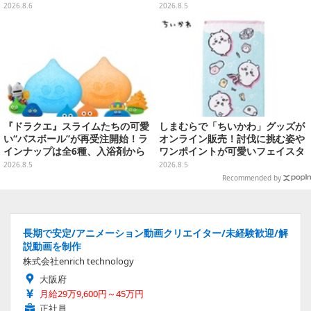
映画のコンセプトアートやスケッ
rrors High』や『ONE PIECE 海
2026.8.6
2026.8.5
チを掲載
のごちそうレストラン』も遊べる
『ドラクエ』スライムたちの可愛
しまむらで「ちいかわ」グッズが
い“バスボール”が再受注開始！ラ
オンライン販売！討伐に挑む姿や
インナップは全6種、入浴剤から
ワンポイントが可愛いフェイスタ
モンスターのフィギュアが出てく
オル、バスマットなど全14種
2026.8.5
2026.8.5
る
Recommended by
長期で安定/アニメーション動画クリエイター/未経験歓迎/解
説動画を制作
株式会社enrich technology
大阪府
月給29万9,600円～45万円
正社員