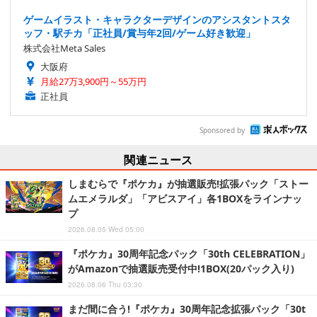
ゲームイラスト・キャラクターデザインのアシスタントスタ
ッフ・駅チカ「正社員/賞与年2回/ゲーム好き歓迎」
株式会社Meta Sales
大阪府
月給27万3,900円～55万円
正社員
Sponsored by
関連ニュース
しまむらで『ポケカ』が抽選販売!拡張パック「ストー
ムエメラルダ」「アビスアイ」各1BOXをラインナッ
プ
2026.08.05 Wed 05:00
『ポケカ』30周年記念パック「30th CELEBRATION」
がAmazonで抽選販売受付中!1BOX(20パック入り)
2026.08.06 Thu 03:30
まだ間に合う!『ポケカ』30周年記念拡張パック「30t