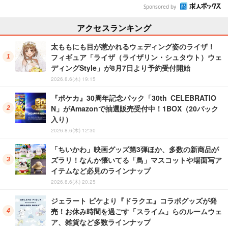
Sponsored by
アクセスランキング
太ももにも目が惹かれるウェディング姿のライザ！
フィギュア「ライザ（ライザリン・シュタウト）ウェ
ディングStyle」が8月7日より予約受付開始
2026.8.6(木) 19:15
『ポケカ』30周年記念パック「30th CELEBRATIO
N」がAmazonで抽選販売受付中！1BOX（20パック
入り）
2026.8.6(木) 12:30
「ちいかわ」映画グッズ第3弾ほか、多数の新商品が
ズラリ！なんか懐いてる「鳥」マスコットや場面写ア
イテムなど必見のラインナップ
2026.8.6(木) 20:25
ジェラート ピケより『ドラクエ』コラボグッズが発
売！お休み時間を過ごす「スライム」らのルームウェ
ア、雑貨など多数ラインナップ