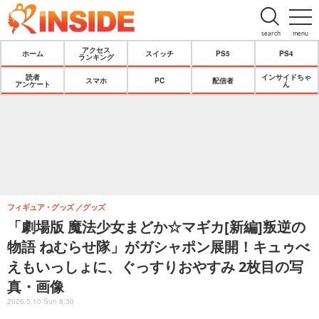
search
menu
アクセス
ホーム
スイッチ
PS5
PS4
ランキング
読者
インサイドちゃ
スマホ
PC
配信者
アンケート
ん
フィギュア・グッズ
グッズ
「劇場版 魔法少女まどか☆マギカ[新編]叛逆の
物語 ねむらせ隊」がガシャポン展開！キュゥべ
えもいっしょに、ぐっすりおやすみ 2枚目の写
真・画像
2026.5.10 Sun 8:30