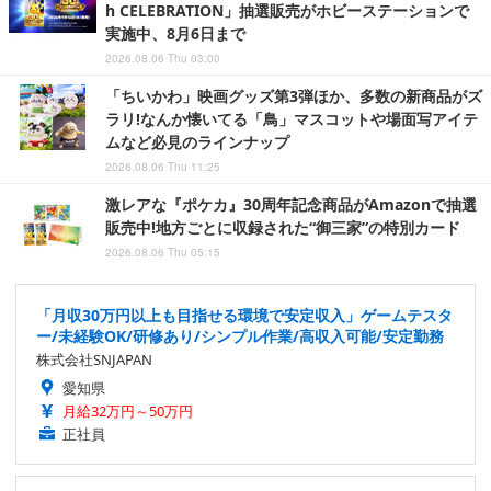
h CELEBRATION」抽選販売がホビーステーションで
実施中、8月6日まで
2026.08.06 Thu 03:00
「ちいかわ」映画グッズ第3弾ほか、多数の新商品がズ
ラリ!なんか懐いてる「鳥」マスコットや場面写アイテ
ムなど必見のラインナップ
2026.08.06 Thu 11:25
激レアな『ポケカ』30周年記念商品がAmazonで抽選
販売中!地方ごとに収録された“御三家”の特別カード
2026.08.06 Thu 05:15
「月収30万円以上も目指せる環境で安定収入」ゲームテスタ
ー/未経験OK/研修あり/シンプル作業/高収入可能/安定勤務
株式会社SNJAPAN
愛知県
月給32万円～50万円
正社員