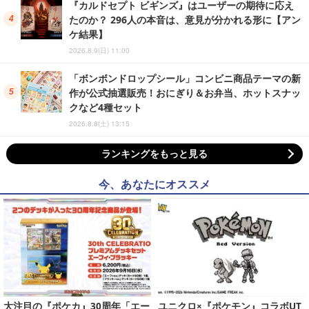
『カルドセプト ビギンズ』はユーザーの期待に応え
たのか？ 296人の本音は、意見が分かれる形に【アン
ケ結果】
2026.8.9(日) 11:00
「ボンボンドロップシール」コンビニ商品テーマの新
作が公式抽選販売！おにぎり＆お弁当、ホットスナッ
クなど4種セット
2026.8.8(土) 13:15
ランキングをもっと見る
今、あなたにオススメ
大注目の『ポケカ』30周年「エー
ユニクロ×『ポケモン』コラボUT