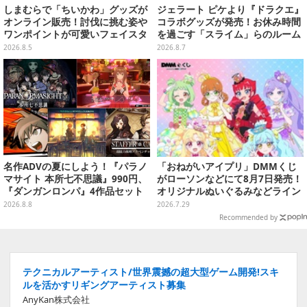
しまむらで「ちいかわ」グッズが
ジェラート ピケより『ドラクエ』
オンライン販売！討伐に挑む姿や
コラボグッズが発売！お休み時間
ワンポイントが可愛いフェイスタ
を過ごす「スライム」らのルーム
オル、バスマットなど全14種
ウェア、雑貨など多数ラインナッ
2026.8.5
2026.8.7
プ
名作ADVの夏にしよう！『パラノ
「おねがいアイプリ」DMMくじ
マサイト 本所七不思議』990円、
がローソンなどにて8月7日発売！
『ダンガンロンパ』4作品セット
オリジナルぬいぐるみなどライン
で3,060円、“お紳士”な恋愛ADV
ナップ、各等賞にスペシャルアイ
2026.8.8
2026.7.29
は1,192円！【eショップのお薦め
プリカードが付属
Recommended by
セール】
テクニカルアーティスト/世界震撼の超大型ゲーム開発!スキ
ルを活かすリギングアーティスト募集
AnyKan株式会社