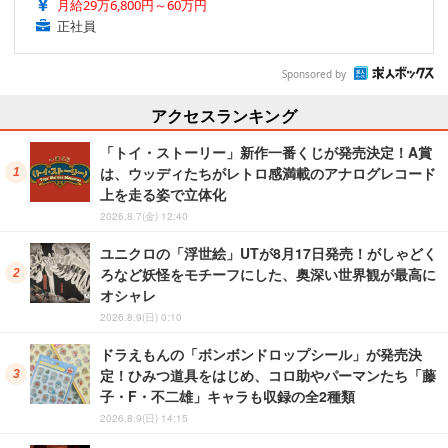
月給29万6,800円～60万円
正社員
Sponsored by
アクセスランキング
「トイ・ストーリー」新作一番くじが発売決定！A賞
は、ウッディたちがレトロ感満載のアナログレコード
上を走る姿で立体化
2026.8.7(金) 12:40
ユニクロの「浮世絵」UTが8月17日発売！がしゃどく
ろなど妖怪をモチーフにした、奥深い世界観が最高に
オシャレ
2026.8.9(日) 0:10
ドラえもんの「ボンボンドロップシール」が発売決
定！ひみつ道具をはじめ、コロ助やパーマンたち「藤
子・F・不二雄」キャラも収録の全2種類
2026.8.9(日) 14:15