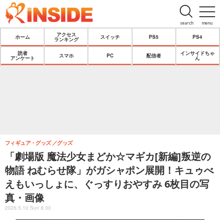
search
menu
アクセス
ホーム
スイッチ
PS5
PS4
ランキング
読者
インサイドちゃ
スマホ
PC
配信者
アンケート
ん
フィギュア・グッズ
グッズ
「劇場版 魔法少女まどか☆マギカ[新編]叛逆の
物語 ねむらせ隊」がガシャポン展開！キュゥべ
えもいっしょに、ぐっすりおやすみ 6枚目の写
真・画像
2026.5.10 Sun 8:30