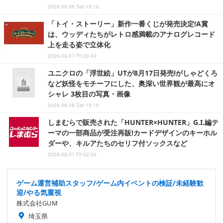
2026.08.08 Sat 15:10
「トイ・ストーリー」新作一番くじが発売決定!A賞
は、ウッディたちがレトロ感満載のアナログレコード
上を走る姿で立体化
2026.08.07 Fri 03:40
ユニクロの「浮世絵」UTが8月17日発売!がしゃどくろ
など妖怪をモチーフにした、奥深い世界観が最高にオ
シャレ 3枚目の写真・画像
2026.08.08 Sat 15:10
しまむらで販売された「HUNTER×HUNTER」G.I.編テ
ーマの一部商品が受注再販!カードデザインのキーホル
ダーや、キルアたちのセリフ付ソックスなど
2026.08.07 Fri 02:00
ゲーム運営補助スタッフ/ゲーム内イベントの検証/未経験歓
迎/やる気重視
株式会社GUM
埼玉県