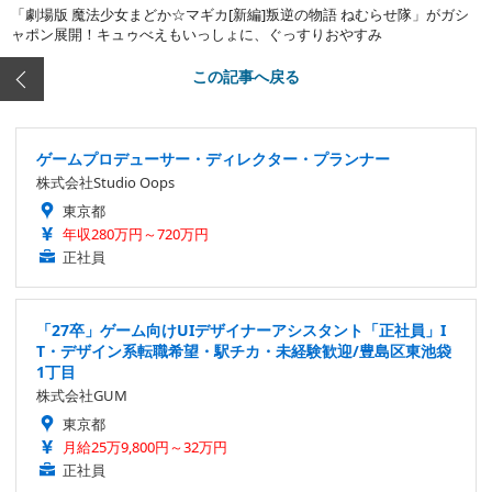
「劇場版 魔法少女まどか☆マギカ[新編]叛逆の物語 ねむらせ隊」がガシ
ャポン展開！キュゥべえもいっしょに、ぐっすりおやすみ
この記事へ戻る
ゲームプロデューサー・ディレクター・プランナー
株式会社Studio Oops
東京都
年収280万円～720万円
正社員
「27卒」ゲーム向けUIデザイナーアシスタント「正社員」I
T・デザイン系転職希望・駅チカ・未経験歓迎/豊島区東池袋
1丁目
株式会社GUM
東京都
月給25万9,800円～32万円
正社員