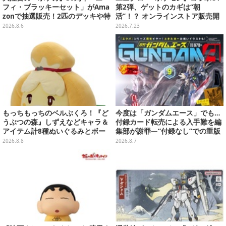
フィ・ブラッキーセット」がAma
第2弾、ゲットのカギは“朝
zonで抽選販売！2匹のデッキや特
活”！？ オンラインストア販売開
別カードを収録
始は当日8時15分から
2026.8.6
2026.7.23
もっちもっちのベルぶくろ！『ど
今度は「ガンダムエース」でも…
うぶつの森』しずえなどキャラ＆
付録カード転売による入手難を編
アイテム計8種ぬいぐるみとボー
集部が謝罪―“付録なし”での重版
ルチェーン付きマスコットが発売
対応を進行中
2026.8.8
2026.8.7