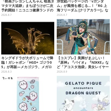
「映画クレヨンしんちゃん 暗黒タ
浮世絵パッケージの「νガンダ
マタマ大追跡」まちぼうけが二次
ム」が風情を感じる…！「RG 上
予約開始！ニコニコ健康ランドの
海フリーダム [クリアカラー]」な
服を着たしんちゃん&ひまわりに
どガンプラ2商品が8月順次発売
2026.8.7
2026.8.7
「珠由良ブラザーズ」がラインナ
ップ
キングギドラが大ボリュームで降
【コスプレ】美脚がまぶしい！
臨！ガシャポン「HGD+ ゴジラ0
『原神』『バイオ』『NIKKE』な
5」が再販―メカゴジラ、メガロ
ど「アコスタ池袋」美女レイヤー
なども揃った全4種
まとめ
2026.8.3
2026.8.9