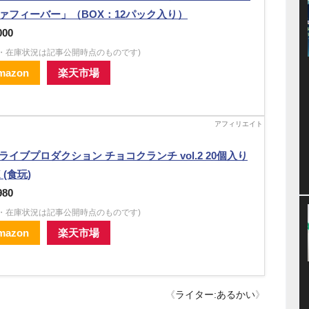
ァフィーバー」（BOX：12パック入り）
000
格・在庫状況は記事公開時点のものです)
mazon
楽天市場
ライブプロダクション チョコクランチ vol.2 20個入り
 (食玩)
980
格・在庫状況は記事公開時点のものです)
mazon
楽天市場
《
ライター:あるかい
》