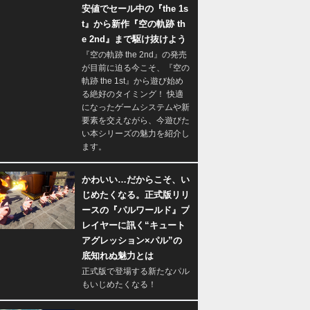
安値でセール中の『the 1s
t』から新作『空の軌跡 th
e 2nd』まで駆け抜けよう
『空の軌跡 the 2nd』の発売
が目前に迫る今こそ、『空の
軌跡 the 1st』から遊び始め
る絶好のタイミング！ 快適
になったゲームシステムや新
要素を交えながら、今遊びた
い本シリーズの魅力を紹介し
ます。
かわいい…だからこそ、い
じめたくなる。正式版リリ
ースの『パルワールド』プ
レイヤーに訊く“キュート
アグレッション×パル”の
底知れぬ魅力とは
正式版で登場する新たなパル
もいじめたくなる！