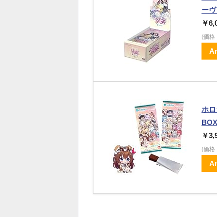
ーヴ
￥6,
(価
A
ホロ
BOX
￥3,
(価
A