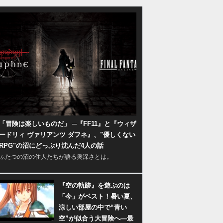
「冒険は楽しいものだ」 ─『FF11』と『ウィザ
ードリィ ヴァリアンツ ダフネ』、"優しくない
RPG"の沼にどっぷり沈んだ4人の話
ふたつの沼の住人たちが語る奥深さとは。
『空の軌跡』を遊ぶのは
「今」がベスト！暑い夏、
涼しい部屋の中で“青い
空”が似合う大冒険へ―最