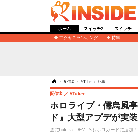
ホーム
スイッチ2
スイッチ
アクセスランキング
特集
ホーム
›
配信者
›
VTuber
›
記事
配信者
VTuber
ホロライブ・儒烏風亭
ド』大型アプデが実装ー
遂にhololive DEV_ISもホロガードに追加！