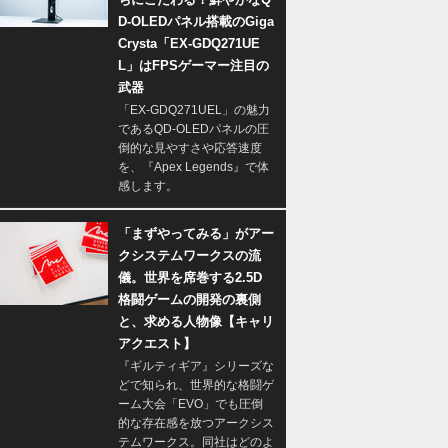
D-OLEDパネル搭載のGiga
Crysta「EX-GDQ271UE
L」はFPSゲーマー注目の
武器
「EX-GDQ271UEL」の魅力
であるQD-OLEDパネルの圧
倒的な見やすさや応答速度
を、『Apex Legends』で体
感します。
「まずやってみる」がアー
クシステムワークスの流
儀。世界を席巻する2.5D
格闘ゲームの開発の裏側
と、求める人物像【キャリ
アクエスト】
『ギルティギア』シリーズな
どで知られ、世界的な格闘ゲ
ーム大会「EVO」でも圧倒
的な存在感を放つアークシス
テムワークス。同社はどのよ