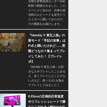
京都立産業貿易センター浜松
町館で開催されました。この
イベントに合わせ、自身の就
活時のエピソードを若手クリ
エイターに聞いてみたので、
その模様をお届けします。
『Identity V 第五人格』の
新モード「手記の加筆」は
PvEと聞いたけれど……実
際どうなの？集まってプレ
イしてみた！【プレイレ
ポ】
『Identity V 第五人格』が好
きな人やプレイしたことある
人、全くプレイしたことがな
い人など、様々な4人を集め
てプレイしてみました！
0.03msの圧倒的応答速度
やリフレッシュレートで勝
ちにこだわる！鮮やかなQ