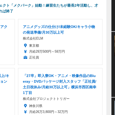
ェクト「メクパーク」始動！練習生たちが最長2年活動し、才
れば終了
/アク
アニメグッズの仕分け/未経験OK/キャラ小物
の発送準備/月30万以上可
株式会社ELM
東京都
月給29万500円～59万円
正社員
上/キ
「27卒」即入寮OK・アニメ・映像作品のBlu
ョン
eray・DVDパッケージ封入スタッフ「正社員/
土日祝休み/月給30万以上可」横浜市西区南幸
1丁目
株式会社プロジェクトトリガー
神奈川県
月給26万3,800円～32万円