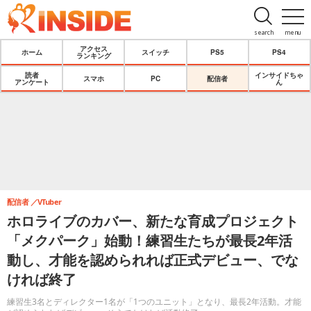
search
menu
アクセス
ホーム
スイッチ
PS5
PS4
ランキング
読者
インサイドちゃ
スマホ
PC
配信者
アンケート
ん
配信者
VTuber
ホロライブのカバー、新たな育成プロジェクト
「メクパーク」始動！練習生たちが最長2年活
動し、才能を認められれば正式デビュー、でな
ければ終了
練習生3名とディレクター1名が「1つのユニット」となり、最長2年活動。才能