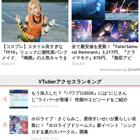
【コスプレ】スタイル良すぎな
全て最安値を更新！『Fate/Samu
『FF10』リュックに個性派パンク
rai Remnant』3,217円、『クラ
メイド、『鳴潮』の人気キャラま
イマキナ』870円、『無双アビ
で「ワンフェス」美女レイヤー6
ス』1,188円、『星空鉄道とシロ
2026.8.9
2026.8.8
選【写真28枚】
の旅』3,190円【eショップ・PS S
Recommended by
toreのお薦めセール】
VTuberアクセスランキング
もう加入した？『パワプロ2026』には“にじさん
じ”ライバーが登場！ 性能やエピソードをご紹介
2026.8.7 Fri 20:30
ホロライブ・さくらみこ、星街すいせいが夏らしい衣
装に！『ホロライブドリームス』新イベント「シンク
ロする夏のスパークル」開幕
2026.8.7 Fri 17:30