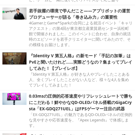
若手抜擢の環境で学んだこと――アプリボットの運営
プロデューサーが語る「巻き込み力」の重要性
4GamerとGame*Sparkの合同による就活イベント「キャリ
アクエスト」の第4回が東京都立産業貿易センター浜松町
館で開催されました。このイベントに合わせ、自身の就活
時のエピソードを若手クリエイターに聞いてみたので、そ
の模様をお届けします。
『Identity V 第五人格』の新モード「手記の加筆」は
PvEと聞いたけれど……実際どうなの？集まってプレイ
してみた！【プレイレポ】
『Identity V 第五人格』が好きな人やプレイしたことある
人、全くプレイしたことがない人など、様々な4人を集め
てプレイしてみました！
0.03msの圧倒的応答速度やリフレッシュレートで勝ち
にこだわる！鮮やかなQD-OLEDパネル搭載のGigaCry
sta「EX-GDQ271UEL」はFPSゲーマー注目の武器
「EX-GDQ271UEL」の魅力であるQD-OLEDパネルの圧倒的
な見やすさや応答速度を、『Apex Legends』で体感しま
す。