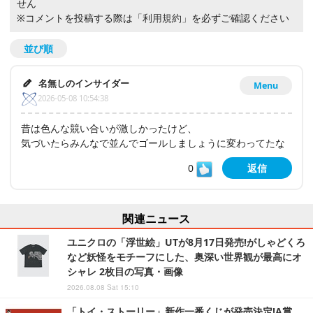
せん
※コメントを投稿する際は
「利用規約」
を必ずご確認ください
並び順
名無しのインサイダー
Menu
2026-05-08 10:54:38
昔は色んな競い合いが激しかったけど、
気づいたらみんなで並んでゴールしましょうに変わってたな
0
返信
関連ニュース
ユニクロの「浮世絵」UTが8月17日発売!がしゃどくろ
など妖怪をモチーフにした、奥深い世界観が最高にオ
シャレ 2枚目の写真・画像
2026.08.08 Sat 15:10
「トイ・ストーリー」新作一番くじが発売決定!A賞