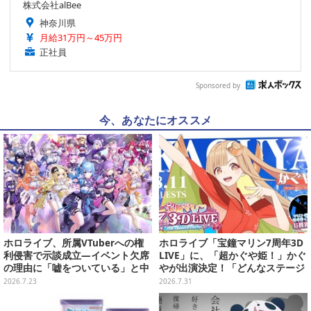
株式会社alBee
神奈川県
月給31万円～45万円
正社員
Sponsored by
今、あなたにオススメ
ホロライブ、所属VTuberへの権
ホロライブ「宝鐘マリン7周年3D
利侵害で示談成立―イベント欠席
LIVE」に、「超かぐや姫！」かぐ
の理由に「嘘をついている」と中
やが出演決定！「どんなステージ
傷、異性関係にも卑猥な憶測を交
になるか是非見に来てくださ
2026.7.23
2026.7.31
え執拗に罵倒・侮辱
い！」