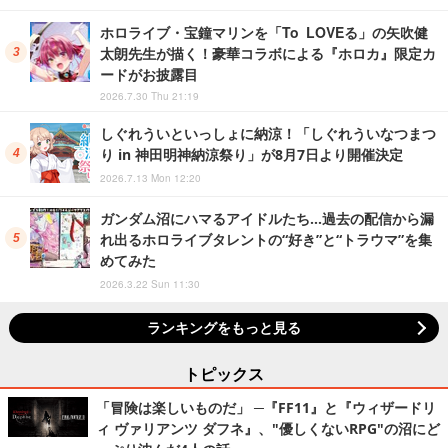
ホロライブ・宝鐘マリンを「To LOVEる」の矢吹健
太朗先生が描く！豪華コラボによる『ホロカ』限定カ
ードがお披露目
2026.7.30 Thu 21:19
しぐれういといっしょに納涼！「しぐれういなつまつ
り in 神田明神納涼祭り」が8月7日より開催決定
2026.7.13 Mon 12:20
ガンダム沼にハマるアイドルたち…過去の配信から漏
れ出るホロライブタレントの“好き”と“トラウマ”を集
めてみた
2026.3.22 Sun 11:30
ランキングをもっと見る
トピックス
「冒険は楽しいものだ」 ─『FF11』と『ウィザードリ
ィ ヴァリアンツ ダフネ』、"優しくないRPG"の沼にど