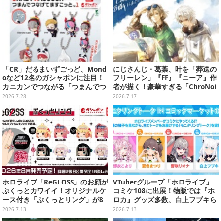
「CR」だるまいずごっど、Mond
にじさんじ・葛葉、叶を「葬送の
oなど12名のガシャポンに注目！
フリーレン」『FF』『ニーア』作
カニカンでつながる「つまんでつ
者が描く！豪華すぎる「ChroNoi
なげてますこっと」が8月第5週よ
R」8周年イラストが公開
2026.7.28
2026.7.17
り発売
ホロライブ「ReGLOSS」のお顔が
VTuberグループ「ホロライブ」
ぷくっとカワイイ！オリジナルケ
コミケ108に出展！物販では『ホ
ース付き「ぷくっとリング」が8
ロカ』グッズ多数、白上フブキら
月発売決定
4人のモニタリングトークもお届
2026.7.13
2026.7.13
け