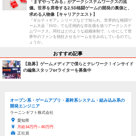
「まずやってみる」がアークシステムワークスの流
儀。世界を席巻する2.5D格闘ゲームの開発の裏側と、
求める人物像【キャリアクエスト】
『ギルティギア』シリーズなどで知られ、世界的な格闘ゲ
ーム大会「EVO」でも圧倒的な存在感を放つアークシステ
ムワークス。同社はどのような組織体制で、いかにして世
界中のファンを熱狂させるゲームを生み出しているのでし
ょうか。
おすすめ記事
【急募】ゲームメディアで僕らとテレワーク！インサイド
の編集スタッフorライターを募集中
オープン系・ゲームアプリ・基幹系システム・組み込み系の
開発エンジニア
ラーニンギフト株式会社
愛知県
月給34万円～80万円
正社員