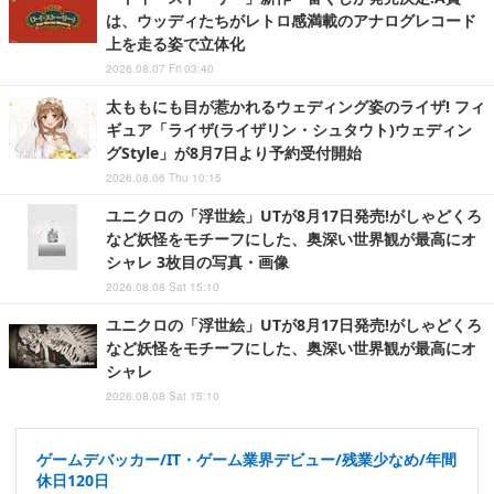
は、ウッディたちがレトロ感満載のアナログレコード
上を走る姿で立体化
2026.08.07 Fri 03:40
太ももにも目が惹かれるウェディング姿のライザ! フィ
ギュア「ライザ(ライザリン・シュタウト)ウェディン
グStyle」が8月7日より予約受付開始
2026.08.06 Thu 10:15
ユニクロの「浮世絵」UTが8月17日発売!がしゃどくろ
など妖怪をモチーフにした、奥深い世界観が最高にオ
シャレ 3枚目の写真・画像
2026.08.08 Sat 15:10
ユニクロの「浮世絵」UTが8月17日発売!がしゃどくろ
など妖怪をモチーフにした、奥深い世界観が最高にオ
シャレ
2026.08.08 Sat 15:10
ゲームデバッカー/IT・ゲーム業界デビュー/残業少なめ/年間
休日120日