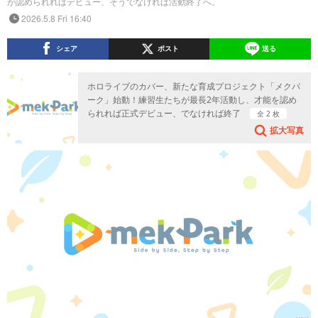
が認められればデビュー、そうでなければ活動終了へ。
2026.5.8 Fri 16:40
シェア
ポスト
送る
ホロライブのカバー、新たな育成プロジェクト「メクパ
ーク」始動！練習生たちが最長2年活動し、才能を認め
られれば正式デビュー、でなければ終了
全 2 枚
拡大写真