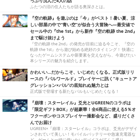
っぷり沈んだ4人の話
ふたつの沼の住人たちが語る奥深さとは。
『空の軌跡』を遊ぶのは「今」がベスト！暑い夏、涼
しい部屋の中で“青い空”が似合う大冒険へ―最安値で
セール中の『the 1st』から新作『空の軌跡 the 2nd』
まで駆け抜けよう
『空の軌跡 the 2nd』の発売が目前に迫る今こそ、『空の
軌跡 the 1st』から遊び始める絶好のタイミング！ 快適に
なったゲームシステムや新要素を交えながら、今遊びたい
本シリーズの魅力を紹介します。
かわいい…だからこそ、いじめたくなる。正式版リリ
ースの『パルワールド』プレイヤーに訊く“キュートア
グレッション×パル”の底知れぬ魅力とは
正式版で登場する新たなパルもいじめたくなる！
『崩壊：スターレイル』爻光とUGREENのコラボは
「限定ギフトBOX」が超豪華！全6商品に使える5％オ
フクーポンやコスプレイヤー撮影会など、盛りだくさ
んでお届け
UGREEN×『崩壊：スターレイル』コラボは、爻光がデザイ
ンされていて美しい！モバイルバッテリーや急速充電器な
ど、ゲームと一緒に使いたいデバイスがてんこ盛り