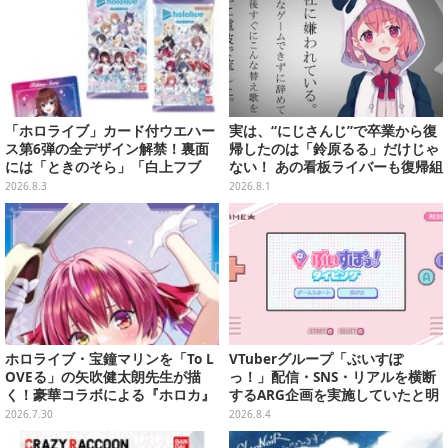
「ホロライブ」カード付ウエハー
実は、“にじさんじ”で卒業から復
ス第6弾の全デザイン解禁！裏面
帰したのは「鈴原るる」だけじゃ
には「ときのそら」「白上フブ
ない！ あの看板ライバーも復帰組
キ」ら30名の手書きメッセージ入
って知ってた？【特集】
2026.8.3
2026.8.1
り
ホロライブ・宝鐘マリンを「To L
VTuberグループ「ぶいすぽ
OVEる」の矢吹健太朗先生が描
っ！」配信・SNS・リアルを横断
く！豪華コラボによる『ホロカ』
するARG企画を実施していたと明
限定カードがお披露目
らかに―ファンメイドらしきタイ
2026.7.30
2026.8.4
ピングゲームが実は…