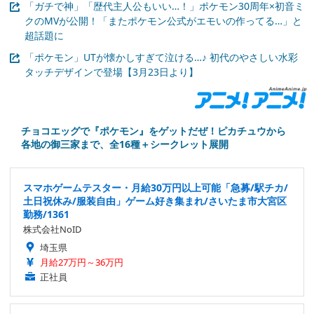
「ガチで神」「歴代主人公もいい…！」ポケモン30周年×初音ミ
クのMVが公開！「またポケモン公式がエモいの作ってる…」と
超話題に
「ポケモン」UTが懐かしすぎて泣ける…♪ 初代のやさしい水彩
タッチデザインで登場【3月23日より】
チョコエッグで『ポケモン』をゲットだぜ！ピカチュウから
各地の御三家まで、全16種＋シークレット展開
スマホゲームテスター・月給30万円以上可能「急募/駅チカ/
土日祝休み/服装自由」ゲーム好き集まれ/さいたま市大宮区
勤務/1361
株式会社NoID
埼玉県
月給27万円～36万円
正社員