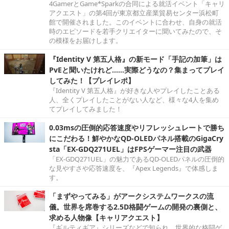
4GamerとGame*Sparkの合同による就活イベント「キャリ
アクエスト」の第4回が東京都立産業貿易センター浜松町
館で開催されました。このイベントに合わせ、自身の就活
時のエピソードを若手クリエイターに聞いてみたので、そ
の模様をお届けします。
『Identity V 第五人格』の新モード「手記の加筆」は
PvEと聞いたけれど……実際どうなの？集まってプレイ
してみた！【プレイレポ】
『Identity V 第五人格』が好きな人やプレイしたことある
人、全くプレイしたことがない人など、様々な4人を集め
てプレイしてみました！
0.03msの圧倒的応答速度やリフレッシュレートで勝ち
にこだわる！鮮やかなQD-OLEDパネル搭載のGigaCry
sta「EX-GDQ271UEL」はFPSゲーマー注目の武器
「EX-GDQ271UEL」の魅力であるQD-OLEDパネルの圧倒的
な見やすさや応答速度を、『Apex Legends』で体感しま
す。
「まずやってみる」がアークシステムワークスの流
儀。世界を席巻する2.5D格闘ゲームの開発の裏側と、
求める人物像【キャリアクエスト】
『ギルティギア』シリーズなどで知られ、世界的な格闘ゲ