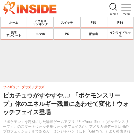
search
menu
アクセス
ホーム
スイッチ
PS5
PS4
ランキング
読者
インサイドちゃ
スマホ
PC
配信者
アンケート
ん
フィギュア・グッズ
グッズ
ピカチュウがすやすや…♪ 「ポケモンスリー
プ」体のエネルギー残量にあわせて変化！ウォ
ッチフェイス登場
『ポケモン』を題材にした睡眠ゲームアプリ『Pok?mon Sleep（ポケモンスリ
ープ）』のスマートウォッチ用ウォッチフェイスが、アメリカ発データ活用の
プロフェッショナルであるガーミンジャパン（以下「Garmin」）より発表され