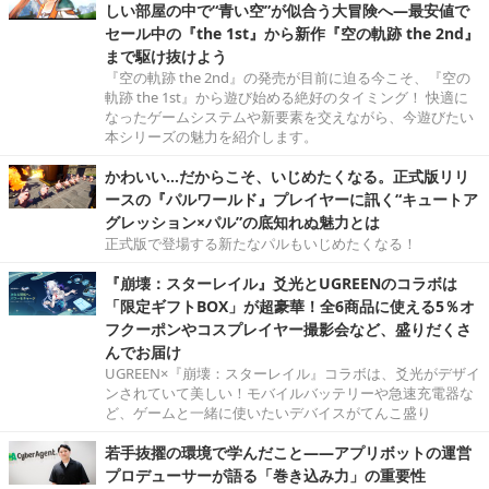
しい部屋の中で“青い空”が似合う大冒険へ―最安値で
セール中の『the 1st』から新作『空の軌跡 the 2nd』
まで駆け抜けよう
『空の軌跡 the 2nd』の発売が目前に迫る今こそ、『空の
軌跡 the 1st』から遊び始める絶好のタイミング！ 快適に
なったゲームシステムや新要素を交えながら、今遊びたい
本シリーズの魅力を紹介します。
かわいい…だからこそ、いじめたくなる。正式版リリ
ースの『パルワールド』プレイヤーに訊く“キュートア
グレッション×パル”の底知れぬ魅力とは
正式版で登場する新たなパルもいじめたくなる！
『崩壊：スターレイル』爻光とUGREENのコラボは
「限定ギフトBOX」が超豪華！全6商品に使える5％オ
フクーポンやコスプレイヤー撮影会など、盛りだくさ
んでお届け
UGREEN×『崩壊：スターレイル』コラボは、爻光がデザイ
ンされていて美しい！モバイルバッテリーや急速充電器な
ど、ゲームと一緒に使いたいデバイスがてんこ盛り
若手抜擢の環境で学んだこと――アプリボットの運営
プロデューサーが語る「巻き込み力」の重要性