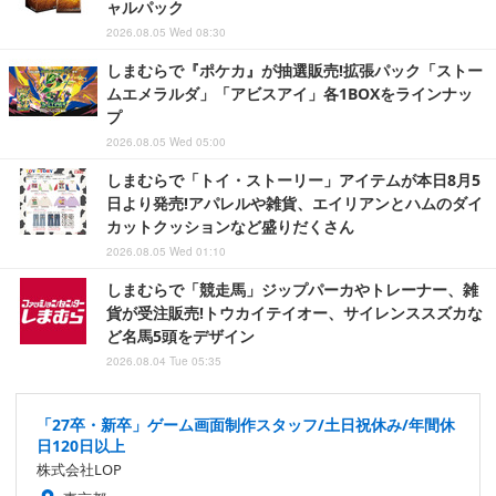
ャルパック
2026.08.05 Wed 08:30
しまむらで『ポケカ』が抽選販売!拡張パック「ストー
ムエメラルダ」「アビスアイ」各1BOXをラインナッ
プ
2026.08.05 Wed 05:00
しまむらで「トイ・ストーリー」アイテムが本日8月5
日より発売!アパレルや雑貨、エイリアンとハムのダイ
カットクッションなど盛りだくさん
2026.08.05 Wed 01:10
しまむらで「競走馬」ジップパーカやトレーナー、雑
貨が受注販売!トウカイテイオー、サイレンススズカな
ど名馬5頭をデザイン
2026.08.04 Tue 05:35
「27卒・新卒」ゲーム画面制作スタッフ/土日祝休み/年間休
日120日以上
株式会社LOP