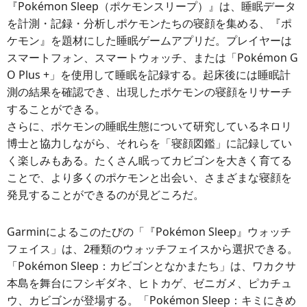
『Pokémon Sleep（ポケモンスリープ）』は、睡眠データ
を計測・記録・分析しポケモンたちの寝顔を集める、『ポ
ケモン』を題材にした睡眠ゲームアプリだ。プレイヤーは
スマートフォン、スマートウォッチ、または「Pokémon G
O Plus +」を使用して睡眠を記録する。起床後には睡眠計
測の結果を確認でき、出現したポケモンの寝顔をリサーチ
することができる。
さらに、ポケモンの睡眠生態について研究しているネロリ
博士と協力しながら、それらを「寝顔図鑑」に記録してい
く楽しみもある。たくさん眠ってカビゴンを大きく育てる
ことで、より多くのポケモンと出会い、さまざまな寝顔を
発見することができるのが見どころだ。
Garminによるこのたびの「『Pokémon Sleep』ウォッチ
フェイス」は、2種類のウォッチフェイスから選択できる。
「Pokémon Sleep：カビゴンとなかまたち」は、ワカクサ
本島を舞台にフシギダネ、ヒトカゲ、ゼニガメ、ピカチュ
ウ、カビゴンが登場する。「Pokémon Sleep：キミにきめ