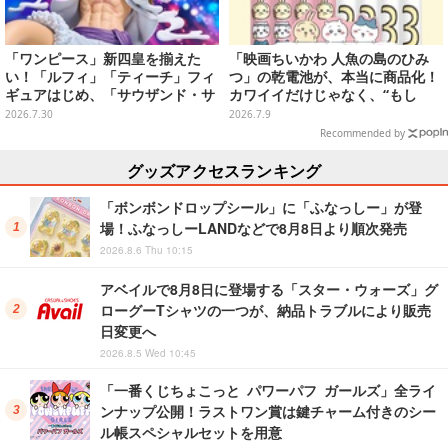
「ワンピース」新四皇を揃えた
「映画ちいかわ 人魚の島のひみ
い！「ルフィ」「ティーチ」フィ
つ」の乾電池が、本当に商品化！
ギュアはじめ、「サウザンド・サ
カワイイだけじゃなく、“もし
ニー号リモコンカー」など4商品
も”におススメな長持ち「エボル
2026.7.30
2026.7.9
が8月順次プライズ展開
タ」クラス
Recommended by
グッズアクセスランキング
「ボンボンドロップシール」に「ふなっしー」が登
場！ふなっしーLANDなどで8月8日より順次発売
2026.8.6 Thu 10:15
アベイルで8月8日に登場する「スター・ウォーズ」グ
ローグーTシャツの一つが、納品トラブルにより販売
日変更へ
2026.8.5 Wed 10:45
「一番くじちょこっと パワーパフ ガールズ」全ライ
ンナップ公開！ラストワン賞は鍵チャーム付きのシー
ル帳スペシャルセットを用意