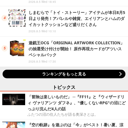
2026.8.5 Wed 18:45
しまむらで「トイ・ストーリー」アイテムが本日8月5
日より発売！アパレルや雑貨、エイリアンとハムのダ
イカットクッションなど盛りだくさん
2026.8.5 Wed 10:10
遊戯王OCG「ORIGINAL ARTWORK COLLECTION」
の抽選受け付けが開始！ 原作再現カードがアツいス
ペシャルパック
2026.8.5 Wed 17:30
ランキングをもっと見る
トピックス
「冒険は楽しいものだ」 ─『FF11』と『ウィザードリ
ィ ヴァリアンツ ダフネ』、"優しくないRPG"の沼にど
っぷり沈んだ4人の話
ふたつの沼の住人たちが語る奥深さとは。
『空の軌跡』を遊ぶのは「今」がベスト！暑い夏、涼