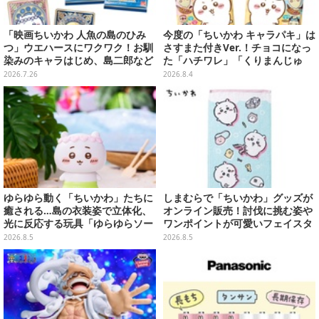
「映画ちいかわ 人魚の島のひみ
今度の「ちいかわ キャラパキ」は
つ」ウエハースにワクワク！お馴
さすまた付きVer.！チョコになっ
染みのキャラはじめ、島二郎など
た「ハチワレ」「くりまんじゅ
セイレーン編カード全22種
う」たちも可愛い全8種
2026.7.26
2026.8.4
ゆらゆら動く「ちいかわ」たちに
しまむらで「ちいかわ」グッズが
癒される…島の衣装姿で立体化、
オンライン販売！討伐に挑む姿や
光に反応する玩具「ゆらゆらソー
ワンポイントが可愛いフェイスタ
ラー」全8種が全国アミューズメ
オル、バスマットなど全14種
2026.8.5
2026.8.5
ント施設にて展開