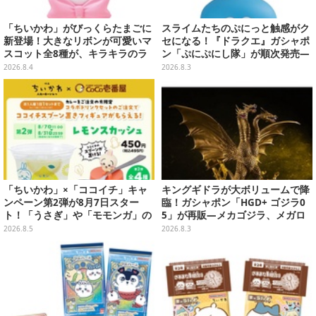
「ちいかわ」がびっくらたまごに
スライムたちのぷにっと触感がク
新登場！大きなリボンが可愛いマ
セになる！『ドラクエ』ガシャポ
スコット全8種が、キラキラのラ
ン「ぷにぷにし隊」が順次発売―
メ入り入浴剤から飛び出す
全4種ではぐれメタルは固め
2026.8.4
2026.8.3
「ちいかわ」×「ココイチ」キャ
キングギドラが大ボリュームで降
ンペーン第2弾が8月7日スター
臨！ガシャポン「HGD+ ゴジラ0
ト！「うさぎ」や「モモンガ」の
5」が再販―メカゴジラ、メガロ
スプーン置きをGETしよう
なども揃った全4種
2026.8.5
2026.8.3