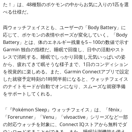
た！」は、48種類のポケモンの中からお気に入りの1匹を選
べる仕様だ。
両ウォッチフェイスとも、ユーザーの「Body Battery」に
応じて、ポケモンの表情やポーズが変化していく。「Body
Battery」とは、体のエネルギー残量を5～100の数値で示す
Garmin 独自の指標だ。睡眠で回復し、日中の活動やスト
レスで消耗する。睡眠でしっかり回復し元気いっぱいの姿
から、疲れてきて眠そうな様子まで、1日のコンディション
を視覚的に楽しめる。また、Garmin Connectアプリで設定
した就寝予定時刻の1時間半前になると、ウォッチフェイス
のナイトモードが自動でオンになり、スムーズな就寝準備
をサポートしてくれる。
「『Pokémon Sleep』ウォッチフェイス」は、「fēnix」
「Forerunner」「Venu」「vívoactive」シリーズなど一部
の対応ウォッチを対象に、Connect IQストアから無料でダ
ウンロードすることができる。また、睡眠計測機能を備え