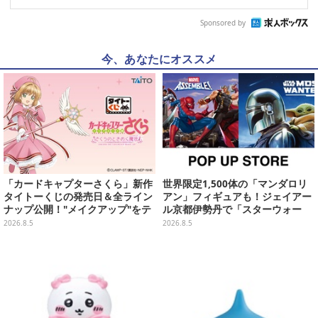
Sponsored by
今、あなたにオススメ
「カードキャプターさくら」新作
世界限定1,500体の「マンダロリ
タイトーくじの発売日＆全ライン
アン」フィギュアも！ジェイアー
ナップ公開！"メイクアップ"をテ
ル京都伊勢丹で「スターウォー
ーマに、日常でも使いたくなるア
ズ」&「マーベル」ポップアップ
2026.8.5
2026.8.5
イテムがズラリ
ストア開催