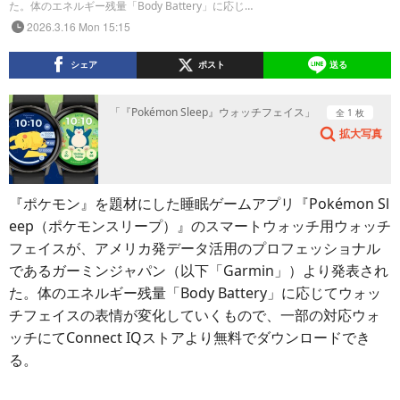
た。体のエネルギー残量「Body Battery」に応じ…
2026.3.16 Mon 15:15
シェア
ポスト
送る
「『Pokémon Sleep』ウォッチフェイス」
全 1 枚
拡大写真
『ポケモン』を題材にした睡眠ゲームアプリ『Pokémon Sl
eep（ポケモンスリープ）』のスマートウォッチ用ウォッチ
フェイスが、アメリカ発データ活用のプロフェッショナル
であるガーミンジャパン（以下「Garmin」）より発表され
た。体のエネルギー残量「Body Battery」に応じてウォッ
チフェイスの表情が変化していくもので、一部の対応ウォ
ッチにてConnect IQストアより無料でダウンロードでき
る。