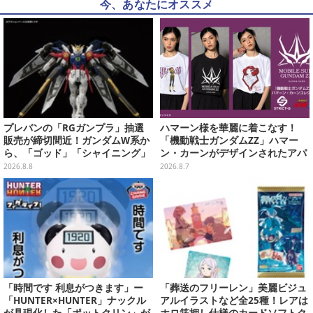
今、あなたにオススメ
プレバンの「RGガンプラ」抽選
ハマーン様を華麗に着こなす！
販売が締切間近！ガンダムW系か
「機動戦士ガンダムZZ」ハマー
ら、「ゴッド」「シャイニング」
ン・カーンがデザインされたアパ
まで9商品
レルが販売
2026.8.8
2026.8.7
「時間です 利息がつきます」ー
「葬送のフリーレン」美麗ビジュ
「HUNTER×HUNTER」ナックル
アルイラストなど全25種！レアは
が具現化した「ポットクリン」が
ホロ箔押し仕様のカードソフトク