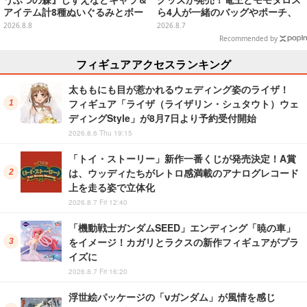
うぶつの森』しずえなどキャラ＆
グッズが発売！電王とモモタロス
アイテム計8種ぬいぐるみとボー
ら4人が一緒のバッグやポーチ、
ルチェーン付きマスコットが発売
収納ボックスも
2026.8.8
2026.8.7
Recommended by
フィギュアアクセスランキング
太ももにも目が惹かれるウェディング姿のライザ！
フィギュア「ライザ（ライザリン・シュタウト）ウェ
ディングStyle」が8月7日より予約受付開始
2026.8.6 Thu 19:15
「トイ・ストーリー」新作一番くじが発売決定！A賞
は、ウッディたちがレトロ感満載のアナログレコード
上を走る姿で立体化
2026.8.7 Fri 12:40
「機動戦士ガンダムSEED」エンディング「暁の車」
をイメージ！カガリとラクスの新作フィギュアがプラ
イズに
2026.8.7 Fri 16:20
浮世絵パッケージの「νガンダム」が風情を感じ