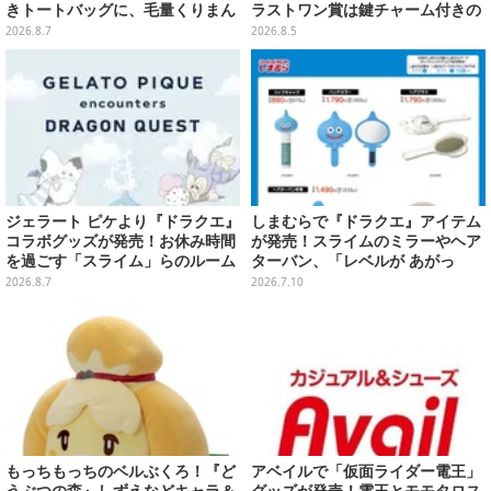
きトートバッグに、毛量くりまん
ラストワン賞は鍵チャーム付きの
じゅうなど全6アイテムが仲間入
シール帳スペシャルセットを用意
2026.8.7
2026.8.5
り
ジェラート ピケより『ドラクエ』
しまむらで『ドラクエ』アイテム
コラボグッズが発売！お休み時間
が発売！スライムのミラーやヘア
を過ごす「スライム」らのルーム
ターバン、「レベルが あがっ
ウェア、雑貨など多数ラインナッ
た！」アクセサリーなど
2026.8.7
2026.7.10
プ
もっちもっちのベルぶくろ！『ど
アベイルで「仮面ライダー電王」