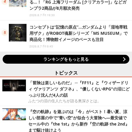
る…！「RG 上海フリーダム [クリアカラー]」などガ
ンプラ2商品が8月順次発売
2026.8.7 Fri 19:30
コンセプトは“記憶の原点”…ガンダムより「湿地帯戦
用ザク」がROBOT魂新シリーズ「MS MUSEUM」で
商品化！博物館イメージのベースも注目
2026.8.7 Fri 9:45
ランキングをもっと見る
トピックス
「冒険は楽しいものだ」 ─『FF11』と『ウィザードリ
ィ ヴァリアンツ ダフネ』、"優しくないRPG"の沼にど
っぷり沈んだ4人の話
ふたつの沼の住人たちが語る奥深さとは。
『空の軌跡』を遊ぶのは「今」がベスト！暑い夏、涼
しい部屋の中で“青い空”が似合う大冒険へ―最安値で
セール中の『the 1st』から新作『空の軌跡 the 2nd』
まで駆け抜けよう