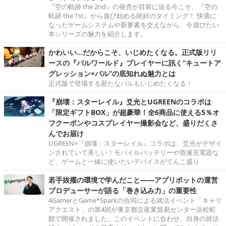
『空の軌跡 the 2nd』の発売が目前に迫る今こそ、『空の
軌跡 the 1st』から遊び始める絶好のタイミング！ 快適に
なったゲームシステムや新要素を交えながら、今遊びたい
本シリーズの魅力を紹介します。
かわいい…だからこそ、いじめたくなる。正式版リリ
ースの『パルワールド』プレイヤーに訊く“キュートア
グレッション×パル”の底知れぬ魅力とは
正式版で登場する新たなパルもいじめたくなる！
『崩壊：スターレイル』爻光とUGREENのコラボは
「限定ギフトBOX」が超豪華！全6商品に使える5％オ
フクーポンやコスプレイヤー撮影会など、盛りだくさ
んでお届け
UGREEN×『崩壊：スターレイル』コラボは、爻光がデザイ
ンされていて美しい！モバイルバッテリーや急速充電器な
ど、ゲームと一緒に使いたいデバイスがてんこ盛り
若手抜擢の環境で学んだこと――アプリボットの運営
プロデューサーが語る「巻き込み力」の重要性
4GamerとGame*Sparkの合同による就活イベント「キャリ
アクエスト」の第4回が東京都立産業貿易センター浜松町
館で開催されました。このイベントに合わせ、自身の就活