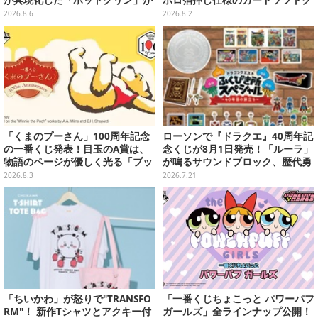
貯金箱としてプライズ展開
ッキー
2026.8.6
2026.8.2
「くまのプーさん」100周年記念
ローソンで『ドラクエ』40周年記
の一番くじ発表！目玉のA賞は、
念くじが8月1日発売！「ルーラ」
物語のページが優しく光る「ブッ
が鳴るサウンドブロック、歴代勇
クシェイプドライト」
者＆スライムのフィギュアなど、
2026.8.3
2026.7.21
シリーズを振り返る景品盛りだく
さん
「ちいかわ」が怒りで"TRANSFO
「一番くじちょこっと パワーパフ
RM"！ 新作Tシャツとアクキー付
ガールズ」全ラインナップ公開！