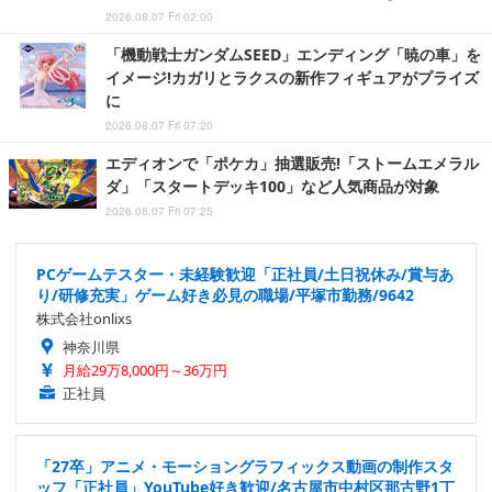
2026.08.07 Fri 02:00
「機動戦士ガンダムSEED」エンディング「暁の車」を
イメージ!カガリとラクスの新作フィギュアがプライズ
に
2026.08.07 Fri 07:20
エディオンで「ポケカ」抽選販売!「ストームエメラル
ダ」「スタートデッキ100」など人気商品が対象
2026.08.07 Fri 07:25
PCゲームテスター・未経験歓迎「正社員/土日祝休み/賞与あ
り/研修充実」ゲーム好き必見の職場/平塚市勤務/9642
株式会社onlixs
神奈川県
月給29万8,000円～36万円
正社員
「27卒」アニメ・モーショングラフィックス動画の制作スタ
ッフ「正社員」YouTube好き歓迎/名古屋市中村区那古野1丁