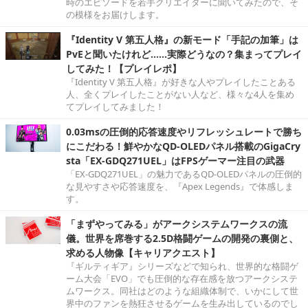
時のエピソードを若手クリエイターに聞いてみたので、そ
の模様をお届けします。
『Identity V 第五人格』の新モード「手記の加筆」は
PvEと聞いたけれど……実際どうなの？集まってプレイ
してみた！【プレイレポ】
『Identity V 第五人格』が好きな人やプレイしたことある
人、全くプレイしたことがない人など、様々な4人を集め
てプレイしてみました！
0.03msの圧倒的応答速度やリフレッシュレートで勝ち
にこだわる！鮮やかなQD-OLEDパネル搭載のGigaCry
sta「EX-GDQ271UEL」はFPSゲーマー注目の武器
「EX-GDQ271UEL」の魅力であるQD-OLEDパネルの圧倒的
な見やすさや応答速度を、『Apex Legends』で体感しま
す。
「まずやってみる」がアークシステムワークスの流
儀。世界を席巻する2.5D格闘ゲームの開発の裏側と、
求める人物像【キャリアクエスト】
『ギルティギア』シリーズなどで知られ、世界的な格闘ゲ
ーム大会「EVO」でも圧倒的な存在感を放つアークシステ
ムワークス。同社はどのような組織体制で、いかにして世
界中のファンを熱狂させるゲームを生み出しているのでし