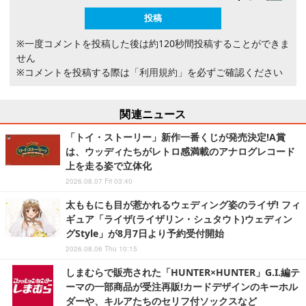
※一度コメントを投稿した後は約120秒間投稿することができま
せん
※コメントを投稿する際は
「利用規約」
を必ずご確認ください
関連ニュース
「トイ・ストーリー」新作一番くじが発売決定!A賞
は、ウッディたちがレトロ感満載のアナログレコード
上を走る姿で立体化
2026.08.07 Fri 03:40
太ももにも目が惹かれるウェディング姿のライザ! フィ
ギュア「ライザ(ライザリン・シュタウト)ウェディン
グStyle」が8月7日より予約受付開始
2026.08.06 Thu 10:15
しまむらで販売された「HUNTER×HUNTER」G.I.編テ
ーマの一部商品が受注再販!カードデザインのキーホル
ダーや、キルアたちのセリフ付ソックスなど