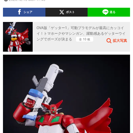
シェア
ポスト
送る
OVA版「ゲッター1」可動プラモデルが最高にカッコイ
イ！トマホークやマシンガン、躍動感あるゲッターウイ
ングでポーズが決まる
全 10 枚
拡大写真