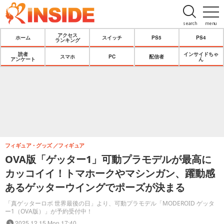
search
menu
アクセス
ホーム
スイッチ
PS5
PS4
ランキング
読者
インサイドちゃ
スマホ
PC
配信者
アンケート
ん
フィギュア・グッズ
フィギュア
OVA版「ゲッター1」可動プラモデルが最高に
カッコイイ！トマホークやマシンガン、躍動感
あるゲッターウイングでポーズが決まる
「真ゲッターロボ 世界最後の日」より、可動プラモデル「MODEROID ゲッタ
ー1（OVA版）」が予約受付中！
2025.12.15 Mon 17:40