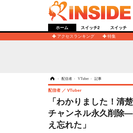
ホーム
スイッチ2
スイッチ
アクセスランキング
特集
ホーム
›
配信者
›
VTuber
›
記事
配信者
VTuber
「わかりました！清楚に
チャンネル永久削除―
え忘れた」