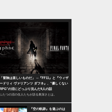
「冒険は楽しいものだ」 ─『FF11』と『ウィザ
ードリィ ヴァリアンツ ダフネ』、"優しくない
RPG"の沼にどっぷり沈んだ4人の話
ふたつの沼の住人たちが語る奥深さとは。
『空の軌跡』を遊ぶのは