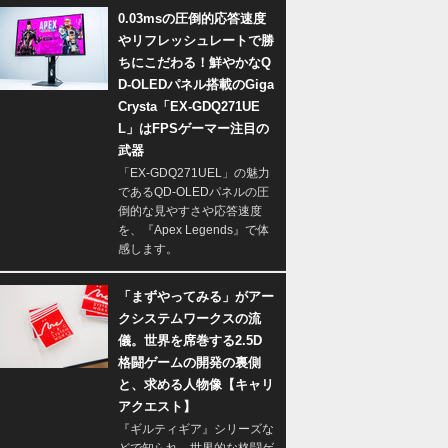
0.03msの圧倒的応答速度
やリフレッシュレートで勝
ちにこだわる！鮮やかなQ
D-OLEDパネル搭載のGiga
Crysta「EX-GDQ271UE
L」はFPSゲーマー注目の
武器
「EX-GDQ271UEL」の魅力
であるQD-OLEDパネルの圧
倒的な見やすさや応答速度
を、『Apex Legends』で体
感します。
「まずやってみる」がアー
クシステムワークスの流
儀。世界を席巻する2.5D
格闘ゲームの開発の裏側
と、求める人物像【キャリ
アクエスト】
『ギルティギア』シリーズな