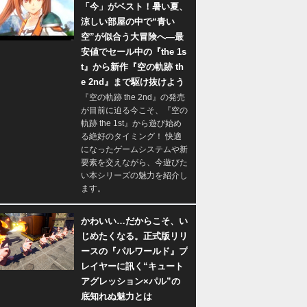
「今」がベスト！暑い夏、
涼しい部屋の中で“青い
空”が似合う大冒険へ―最
安値でセール中の『the 1s
t』から新作『空の軌跡 th
e 2nd』まで駆け抜けよう
『空の軌跡 the 2nd』の発売
が目前に迫る今こそ、『空の
軌跡 the 1st』から遊び始め
る絶好のタイミング！ 快適
になったゲームシステムや新
要素を交えながら、今遊びた
い本シリーズの魅力を紹介し
ます。
かわいい…だからこそ、い
じめたくなる。正式版リリ
ースの『パルワールド』プ
レイヤーに訊く“キュート
アグレッション×パル”の
底知れぬ魅力とは