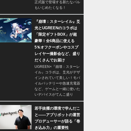
正式版で登場する新たなパル
もいじめたくなる！
『崩壊：スターレイル』爻
光とUGREENのコラボは
「限定ギフトBOX」が超
豪華！全6商品に使える
5％オフクーポンやコスプ
レイヤー撮影会など、盛り
だくさんでお届け
UGREEN×『崩壊：スターレ
イル』コラボは、爻光がデザ
インされていて美しい！モバ
イルバッテリーや急速充電器
など、ゲームと一緒に使いた
いデバイスがてんこ盛り
若手抜擢の環境で学んだこ
と――アプリボットの運営
プロデューサーが語る「巻
き込み力」の重要性