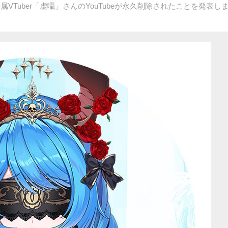
所属VTuber「虚囁」さんのYouTubeが永久削除されたことを発