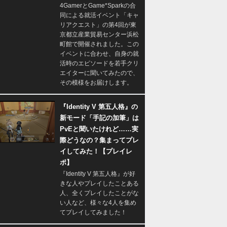
4GamerとGame*Sparkの合
同による就活イベント「キャ
リアクエスト」の第4回が東
京都立産業貿易センター浜松
町館で開催されました。この
イベントに合わせ、自身の就
活時のエピソードを若手クリ
エイターに聞いてみたので、
その模様をお届けします。
『Identity V 第五人格』の
新モード「手記の加筆」は
PvEと聞いたけれど……実
際どうなの？集まってプレ
イしてみた！【プレイレ
ポ】
『Identity V 第五人格』が好
きな人やプレイしたことある
人、全くプレイしたことがな
い人など、様々な4人を集め
てプレイしてみました！