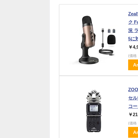
Ze
ク 
況 ラ
5に
￥4,
(価
A
ZO
セル
コー
￥21
(価
A