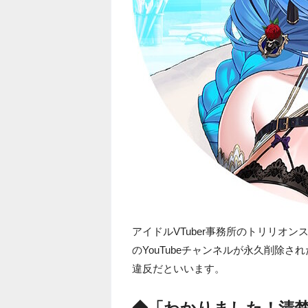
アイドルVTuber事務所のトリリオンステ
のYouTubeチャンネルが永久削除
違反だといいます。
◆「わかりました！清