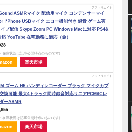
alSound ASMRマイク 配信用マイク コンデンサーマイ
For i*Phone USBマイク エコー機能付き 録音 ゲーム実
イブ配信 Skype Zoom PC Windows Macに対応 PS4&
対応 YouTube 在宅勤務に適応（金）
928
格・在庫状況は記事公開時点のものです)
mazon
楽天市場
OM ズーム H5 ハンディレコーダー ブラック マイクカプ
交換可能 最大4トラック同時録音対応リニアPCM/ICレ
ダーASMR
,855
格・在庫状況は記事公開時点のものです)
mazon
楽天市場