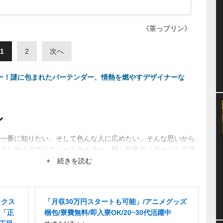
《茶っプリン》
1
2
次へ
ビュー！謎に包まれたバーテンダー、情熱を燃やすデザイナーな
ン
一番に知りたい、そして色んな人に広めたい」そんな思いから
インサイドではニュースライター、時々特集ライターとして活
ーから生まれるネットブームにも興味あり。
+ 続きを読む
ックス
「月収30万円スタートも可能」/アニメグッズ
「正
梱包/寮費無料/即入寮OK/20~30代活躍中