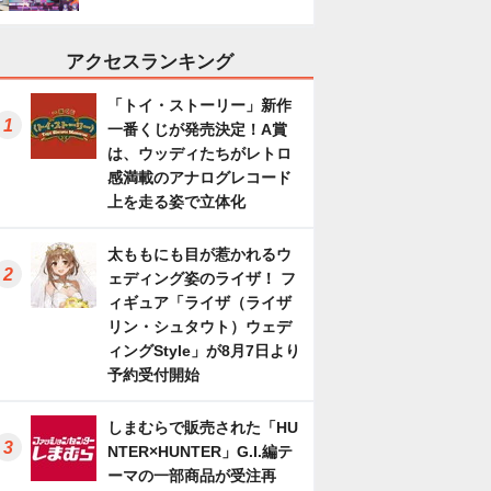
アクセスランキング
「トイ・ストーリー」新作
一番くじが発売決定！A賞
は、ウッディたちがレトロ
感満載のアナログレコード
上を走る姿で立体化
太ももにも目が惹かれるウ
ェディング姿のライザ！ フ
ィギュア「ライザ（ライザ
リン・シュタウト）ウェデ
ィングStyle」が8月7日より
予約受付開始
しまむらで販売された「HU
NTER×HUNTER」G.I.編テ
ーマの一部商品が受注再