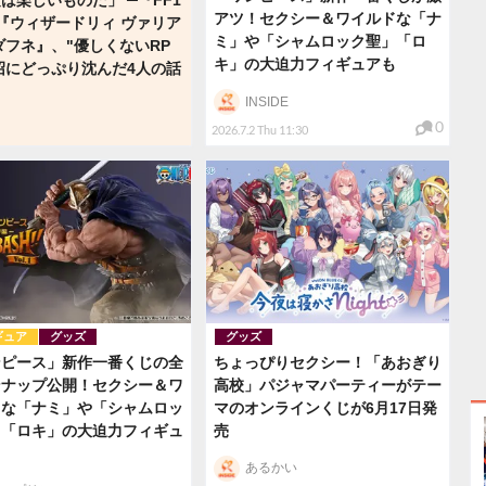
アツ！セクシー＆ワイルドな「ナ
『ウィザードリィ ヴァリア
ミ」や「シャムロック聖」「ロ
ダフネ』、"優しくないRP
キ」の大迫力フィギュアも
沼にどっぷり沈んだ4人の話
INSIDE
0
2026.7.2 Thu 11:30
ギュア
グッズ
グッズ
ンピース」新作一番くじの全
ちょっぴりセクシー！「あおぎり
ンナップ公開！セクシー＆ワ
高校」パジャマパーティーがテー
ドな「ナミ」や「シャムロッ
マのオンラインくじが6月17日発
」「ロキ」の大迫力フィギュ
売
あるかい