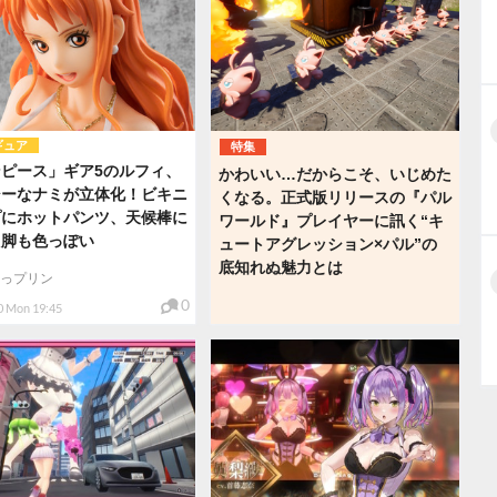
ギュア
特集
ピース」ギア5のルフィ、
かわいい…だからこそ、いじめた
シーなナミが立体化！ビキニ
くなる。正式版リリースの『パル
プにホットパンツ、天候棒に
ワールド』プレイヤーに訊く“キ
た脚も色っぽい
ュートアグレッション×パル”の
底知れぬ魅力とは
っプリン
0
0 Mon 19:45