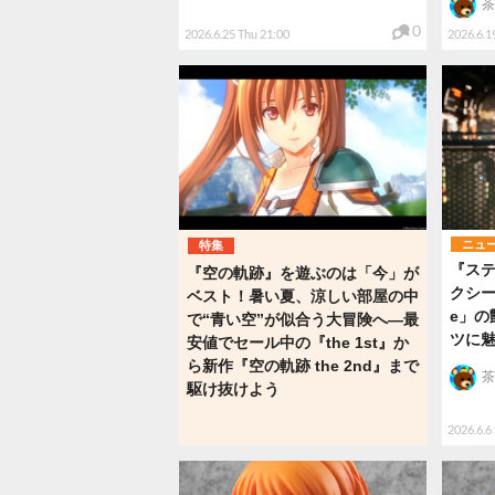
茶
0
2026.6.25 Thu 21:00
2026.6.19
ニュ
特集
『ス
『空の軌跡』を遊ぶのは「今」が
クシー
ベスト！暑い夏、涼しい部屋の中
e」の
で“青い空”が似合う大冒険へ―最
ツに
安値でセール中の『the 1st』か
ら新作『空の軌跡 the 2nd』まで
茶
駆け抜けよう
2026.6.6 