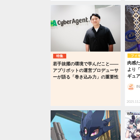
フィ
特集
肉感た
若手抜擢の環境で学んだこと――
より「
アプリボットの運営プロデューサ
ギュ
ーが語る「巻き込み力」の重要性
I
2025.11.