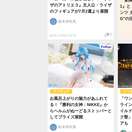
ザのアトリエ３』主人公・ライザ
1』と
のフィギュアが7月2週より展開
ンツ 
G"の
鈴木伊玖馬
0
2026.7.6 Mon 12:25
フィギュア
フィ
お風呂上がりの魅力があふれて
「ワ
る！『勝利の女神：NIKKE』か
ライ
らヘルムがぬーどるストッパーと
イル
してプライズ展開
ク聖
アも
鈴木伊玖馬