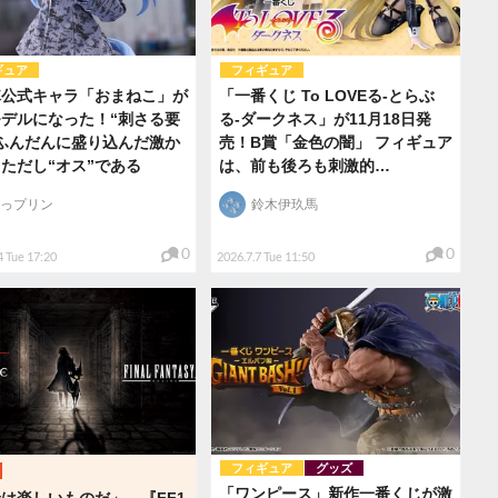
ギュア
フィギュア
隊公式キャラ「おまねこ」が
「一番くじ To LOVEる-とらぶ
デルになった！“刺さる要
る-ダークネス」が11月18日発
ふんだんに盛り込んだ激か
売！B賞「金色の闇」 フィギュア
ただし“オス”である
は、前も後ろも刺激的…
っプリン
鈴木伊玖馬
0
0
4 Tue 17:20
2026.7.7 Tue 11:50
フィギュア
グッズ
「ワンピース」新作一番くじが激
は楽しいものだ」 ─『FF1