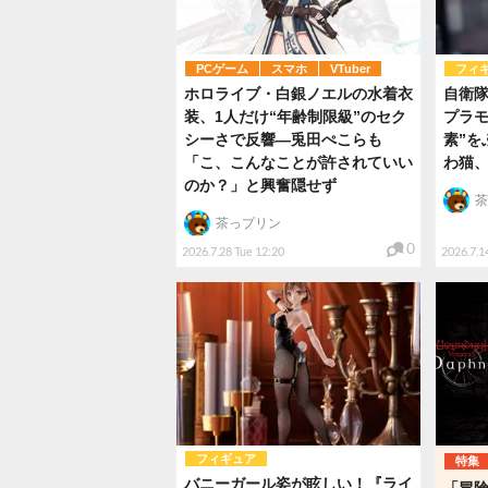
PCゲーム
スマホ
VTuber
フィ
ホロライブ・白銀ノエルの水着衣
自衛
装、1人だけ“年齢制限級”のセク
プラモ
シーさで反響―兎田ぺこらも
素”を
「こ、こんなことが許されていい
わ猫、
のか？」と興奮隠せず
茶
茶っプリン
0
2026.7.28 Tue 12:20
2026.7.1
フィギュア
特集
バニーガール姿が眩しい！『ライ
「冒険