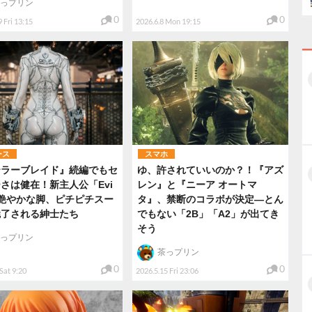
っプリン
0
0
 Fri 13:15
2026.6.8 Mon 19:15
ース
スマホ
テラーブレイド』続編でもセ
ゆ、許されていいのか？！『アズ
さは健在！新主人公「Evi
レン』と『ニーア オートマ
艶やかな脚、ピチピチスー
タ』、禁断のコラボが決定―とん
魅了される紳士たち
でもない「2B」「A2」が出てき
そう
っプリン
茶っプリン
0
0
Sat 9:20
2026.5.15 Fri 23:06