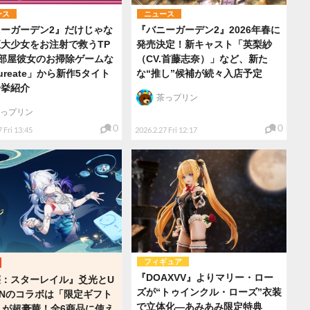
ース
ニュース
ーガーデン2』だけじゃな
『バニーガーデン2』2026年春に
大少女をお注射で救うTP
発売決定！新キャスト「英梨紗
部屋彼女のお掃除ゲームな
（CV.首藤志奈）」など、新た
ureate」から新作5タイト
な“推し”候補が続々入店予定
一挙紹介
茶っプリン
っプリン
0
0
 Fri 13:45
2026.2.27 Fri 12:17
フィギュア
『DOAXVV』よりマリー・ロー
壊：スターレイル』爻光とU
ズが“トゥインクル・ローズ”衣装
ENのコラボは「限定ギフト
で立体化―あみあみ限定特典
」が超豪華！全6商品に使え