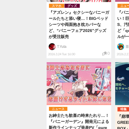
スマホ
グッズ
ニュ
『アズレン』セクシーなバニーガ
『バニ
ールたちと添い寝…！BIGベッド
い！巨
シーツや両面抱き枕カバーな
S、汚
ど、“バニーフェア2026”グッズ
ど「q
が受注販売
ルが
T.Yuta
茶
0
2026.3.24 Tue 16:00
2026.2.27
ニュース
特集
お紳士たち歓喜の時来たれり…！
『崩
『バニーガーデン』開発元による
GRE
新作ラインナップ発表PV「qure
BOX