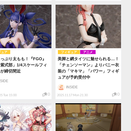
ギュア
フィギュア
アニメ
っぷり太もも！『FGO』
美脚と網タイツに魅せられる…！
紫式部」1/4スケールフィ
「チェンソーマン」よりバニー衣
アが締切間近
装の「マキマ」「パワー」フィギ
ュアが予約受付中
NSIDE
INSIDE
0
0
25 Tue 15:00
2025.11.17 Mon 21:30