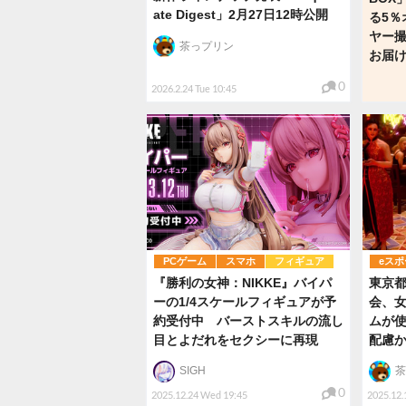
ate Digest」2月27日12時公開
る5％
ヤー
茶っプリン
お届
0
2026.2.24 Tue 10:45
PCゲーム
スマホ
フィギュア
eスポ
『勝利の女神：NIKKE』バイパ
東京都
ーの1/4スケールフィギュアが予
会、
約受付中 バーストスキルの流し
ムが使
目とよだれをセクシーに再現
配慮
SIGH
茶
0
2025.12.24 Wed 19:45
2025.12.