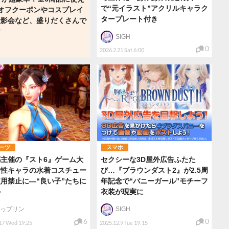
で“元イラスト”アクリルキャラク
オフクーポンやコスプレイ
タープレート付き
撮影会など、盛りだくさんで
け
SIGH
0
2026.2.21 Sat 6:00
ーツ
スマホ
主催の『スト6』ゲーム大
セクシーな3D屋外広告ふたた
女性キャラの水着コスチュー
び…『ブラウンダスト2』が2.5周
用禁止に―“良い子”たちに
年記念で“バニーガール”モチーフ
か
衣装が現実に
っプリン
SIGH
6
0
17 Wed 19:25
2025.12.9 Tue 19:15