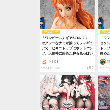
フィギュア
フィ
「ワンピース」ギア5のルフィ、
「ワン
セクシーなナミが揃ってフィギュ
セク
ア化！ビキニトップにホットパン
トッ
ツ、天候棒に絡めた脚も色っぽい
絡め
INSIDE
茶
0
2026.4.3 Fri 6:00
2026.3.3