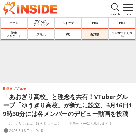
search
menu
アクセス
ホーム
スイッチ
PS5
PS4
ランキング
読者
インサイドちゃ
スマホ
PC
配信者
アンケート
ん
配信者
VTuber
「あおぎり高校」と理念を共有！VTuberグル
ープ「ゆうぎり高校」が新たに設立、6月16日1
9時30分には各メンバーのデビュー動画を投稿
「おもしろければ、好きをつらぬけ！」をモットーに活動します！
2026.6.16 Tue 12:15