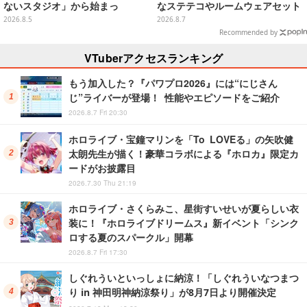
ないスタジオ」から始まっ
なステテコやルームウェアセット
た、“生活感のある日本"の作り方
2026.8.5
2026.8.7
【CEDEC2026】
Recommended by
VTuberアクセスランキング
もう加入した？『パワプロ2026』には“にじさん
じ”ライバーが登場！ 性能やエピソードをご紹介
2026.8.7 Fri 20:30
ホロライブ・宝鐘マリンを「To LOVEる」の矢吹健
太朗先生が描く！豪華コラボによる『ホロカ』限定カ
ードがお披露目
2026.7.30 Thu 21:19
ホロライブ・さくらみこ、星街すいせいが夏らしい衣
装に！『ホロライブドリームス』新イベント「シンク
ロする夏のスパークル」開幕
2026.8.7 Fri 17:30
しぐれういといっしょに納涼！「しぐれういなつまつ
り in 神田明神納涼祭り」が8月7日より開催決定