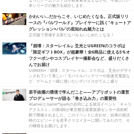
なったゲームシステムや新要素を交えながら、今遊びたい
本シリーズの魅力を紹介します。
かわいい…だからこそ、いじめたくなる。正式版リリ
ースの『パルワールド』プレイヤーに訊く“キュートア
グレッション×パル”の底知れぬ魅力とは
正式版で登場する新たなパルもいじめたくなる！
『崩壊：スターレイル』爻光とUGREENのコラボは
「限定ギフトBOX」が超豪華！全6商品に使える5％オ
フクーポンやコスプレイヤー撮影会など、盛りだくさ
んでお届け
UGREEN×『崩壊：スターレイル』コラボは、爻光がデザイ
ンされていて美しい！モバイルバッテリーや急速充電器な
ど、ゲームと一緒に使いたいデバイスがてんこ盛り
若手抜擢の環境で学んだこと――アプリボットの運営
プロデューサーが語る「巻き込み力」の重要性
4GamerとGame*Sparkの合同による就活イベント「キャリ
アクエスト」の第4回が東京都立産業貿易センター浜松町
館で開催されました。このイベントに合わせ、自身の就活
時のエピソードを若手クリエイターに聞いてみたので、そ
の模様をお届けします。