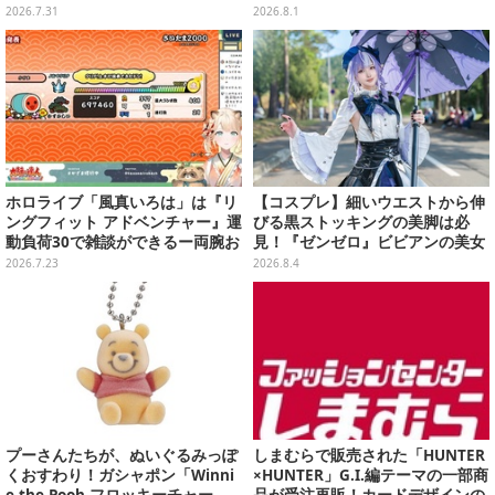
になるか是非見に来てくださ
裏面には手書きメッセージも
2026.7.31
2026.8.1
い！」
ホロライブ「風真いろは」は『リ
【コスプレ】細いウエストから伸
ングフィット アドベンチャー』運
びる黒ストッキングの美脚は必
動負荷30で雑談ができるー両腕お
見！『ゼンゼロ』ビビアンの美女
もりで『太鼓の達人』、『Jump
レイヤーが優雅に降臨【写真9
2026.7.23
2026.8.4
King』7分台クリアなど、フィジ
枚】
カル最強な「風真いろは伝説」を
振り返る【特集】
プーさんたちが、ぬいぐるみっぽ
しまむらで販売された「HUNTER
くおすわり！ガシャポン「Winni
×HUNTER」G.I.編テーマの一部商