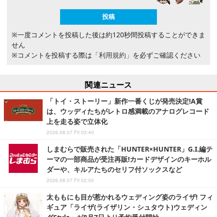
※一度コメントを投稿した後は約120秒間投稿することができま
せん
※コメントを投稿する際は
「利用規約」
を必ずご確認ください
関連ニュース
「トイ・ストーリー」新作一番くじが発売決定!A賞
は、ウッディたちがレトロ感満載のアナログレコード
上を走る姿で立体化
2026.08.07 Fri 03:40
しまむらで販売された「HUNTER×HUNTER」G.I.編テ
ーマの一部商品が受注再販!カードデザインのキーホル
ダーや、キルアたちのセリフ付ソックスなど
2026.08.07 Fri 02:00
太ももにも目が惹かれるウェディング姿のライザ! フィ
ギュア「ライザ(ライザリン・シュタウト)ウェディン