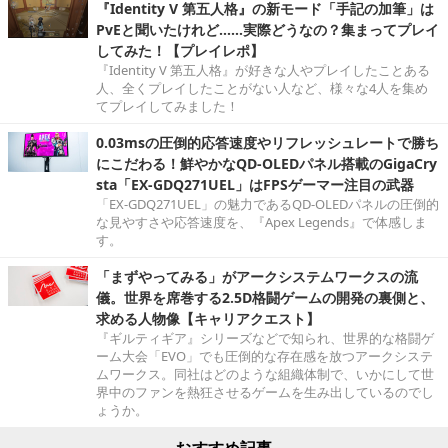
『Identity V 第五人格』の新モード「手記の加筆」は
PvEと聞いたけれど……実際どうなの？集まってプレイ
してみた！【プレイレポ】
『Identity V 第五人格』が好きな人やプレイしたことある
人、全くプレイしたことがない人など、様々な4人を集め
てプレイしてみました！
0.03msの圧倒的応答速度やリフレッシュレートで勝ち
にこだわる！鮮やかなQD-OLEDパネル搭載のGigaCry
sta「EX-GDQ271UEL」はFPSゲーマー注目の武器
「EX-GDQ271UEL」の魅力であるQD-OLEDパネルの圧倒的
な見やすさや応答速度を、『Apex Legends』で体感しま
す。
「まずやってみる」がアークシステムワークスの流
儀。世界を席巻する2.5D格闘ゲームの開発の裏側と、
求める人物像【キャリアクエスト】
『ギルティギア』シリーズなどで知られ、世界的な格闘ゲ
ーム大会「EVO」でも圧倒的な存在感を放つアークシステ
ムワークス。同社はどのような組織体制で、いかにして世
界中のファンを熱狂させるゲームを生み出しているのでし
ょうか。
おすすめ記事