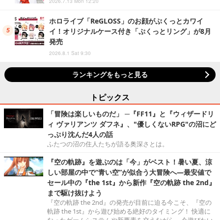
2026.7.13 Mon 12:20
ホロライブ「ReGLOSS」のお顔がぷくっとカワイ
イ！オリジナルケース付き「ぷくっとリング」が8月
発売
2026.8.1 Sat 9:30
ランキングをもっと見る
トピックス
「冒険は楽しいものだ」 ─『FF11』と『ウィザードリ
ィ ヴァリアンツ ダフネ』、"優しくないRPG"の沼にど
っぷり沈んだ4人の話
ふたつの沼の住人たちが語る奥深さとは。
『空の軌跡』を遊ぶのは「今」がベスト！暑い夏、涼
しい部屋の中で“青い空”が似合う大冒険へ―最安値で
セール中の『the 1st』から新作『空の軌跡 the 2nd』
まで駆け抜けよう
『空の軌跡 the 2nd』の発売が目前に迫る今こそ、『空の
軌跡 the 1st』から遊び始める絶好のタイミング！ 快適に