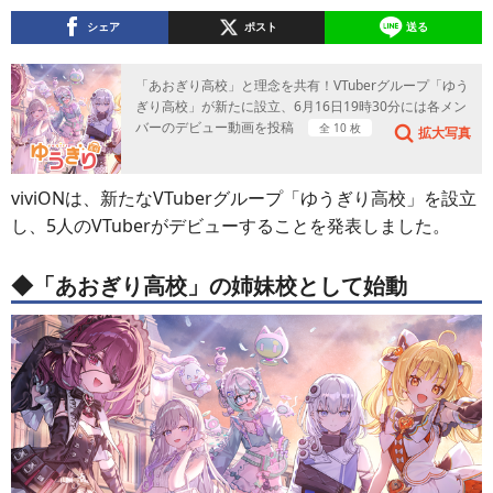
シェア
ポスト
送る
「あおぎり高校」と理念を共有！VTuberグループ「ゆう
ぎり高校」が新たに設立、6月16日19時30分には各メン
バーのデビュー動画を投稿
全 10 枚
拡大写真
viviONは、新たなVTuberグループ「ゆうぎり高校」を設立
し、5人のVTuberがデビューすることを発表しました。
◆「あおぎり高校」の姉妹校として始動