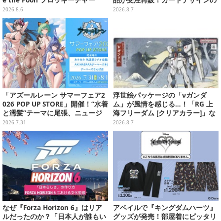
e the Pooh フロッキーチャー
品が受注再販！カードデザインの
ム」ふわふわでどれも可愛い全4
キーホルダーや、キルアたちのセ
2026.8.6
2026.8.7
種
リフ付ソックスなど
「アズールレーン サマーフェア2
浮世絵パッケージの「νガンダ
026 POP UP STORE」開催！“水着
ム」が風情を感じる…！「RG 上
と濡髪”テーマに尾張、ニュージ
海フリーダム [クリアカラー]」な
ャージーなど新規描き下ろしイラ
どガンプラ2商品が8月順次発売
2026.7.31
2026.8.7
ストグッズ販売
なぜ『Forza Horizon 6』はリア
アベイルで『キングダムハーツ』
ルだったのか？「日本人が誰もい
グッズが発売！部屋着にピッタリ