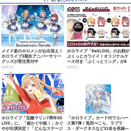
メイド姿のホロメンがお出迎え！
ホロライブ「ReGLOSS」のお顔が
ホロライブ3期生アニバーサリー
ぷくっとカワイイ！オリジナルケ
グッズが受注受付中
ース付き「ぷくっとリング」が8
月発売
2026.8.6
2026.8.1
ホロライブ「宝鐘マリン7周年3D
「ホロライブ」カード付ウエハー
LIVE」に、「超かぐや姫！」かぐ
ス第7弾！兎田ぺこら、ラプラ
やが出演決定！「どんなステージ
ス・ダークネスなど32名を収録―