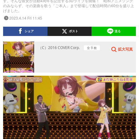
す。そんな彼女が活動4周年を記念する3Dライブを開催！ 昭和アニメソング
のみならず、その楽曲を歌う「ご本人」まで登場して配信時間の60分を盛り上
げました。
2023.4.14 Fri 11:45
シェア
ポスト
送る
（C）2016 COVER Corp.
全 9 枚
拡大写真