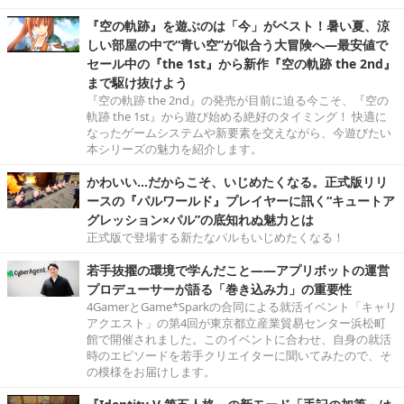
『空の軌跡』を遊ぶのは「今」がベスト！暑い夏、涼
しい部屋の中で“青い空”が似合う大冒険へ―最安値で
セール中の『the 1st』から新作『空の軌跡 the 2nd』
まで駆け抜けよう
『空の軌跡 the 2nd』の発売が目前に迫る今こそ、『空の
軌跡 the 1st』から遊び始める絶好のタイミング！ 快適に
なったゲームシステムや新要素を交えながら、今遊びたい
本シリーズの魅力を紹介します。
かわいい…だからこそ、いじめたくなる。正式版リリ
ースの『パルワールド』プレイヤーに訊く“キュートア
グレッション×パル”の底知れぬ魅力とは
正式版で登場する新たなパルもいじめたくなる！
若手抜擢の環境で学んだこと――アプリボットの運営
プロデューサーが語る「巻き込み力」の重要性
4GamerとGame*Sparkの合同による就活イベント「キャリ
アクエスト」の第4回が東京都立産業貿易センター浜松町
館で開催されました。このイベントに合わせ、自身の就活
時のエピソードを若手クリエイターに聞いてみたので、そ
の模様をお届けします。