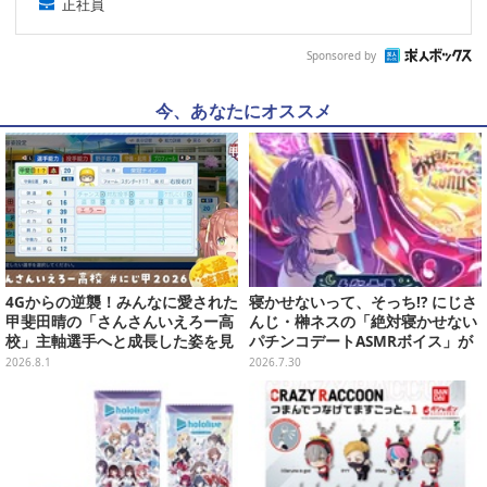
正社員
Sponsored by
今、あなたにオススメ
4Gからの逆襲！みんなに愛された
寝かせないって、そっち!? にじさ
甲斐田晴の「さんさんいえろー高
んじ・榊ネスの「絶対寝かせない
校」主軸選手へと成長した姿を見
パチンコデートASMRボイス」が
よ【特集】
激熱
2026.8.1
2026.7.30