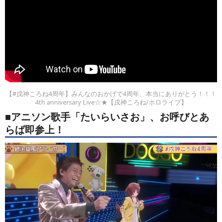
【#戌神ころね4周年】みんなのおかげで4周年、本当にありがとう！！！
4th anniversary Live☆★【戌神ころね/ホロライブ】
■アニソン歌手「たいらいさお」、お呼びとあ
らば即参上！