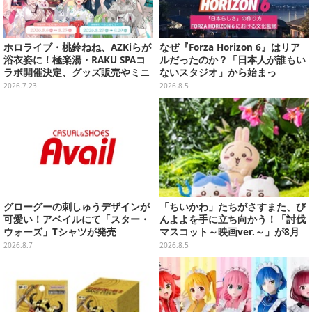
ホロライブ・桃鈴ねね、AZKiらが
なぜ『Forza Horizon 6』はリア
浴衣姿に！極楽湯・RAKU SPAコ
ルだったのか？「日本人が誰もい
ラボ開催決定、グッズ販売やミニ
ないスタジオ」から始まっ
謎解きなど多彩な企画実施
た、“生活感のある日本"の作り方
2026.7.23
2026.8.5
【CEDEC2026】
グローグーの刺しゅうデザインが
「ちいかわ」たちがさすまた、び
可愛い！アベイルにて「スター・
んよよを手に立ち向かう！「討伐
ウォーズ」Tシャツが発売
マスコット～映画ver.～」が8月
中旬より順次展開
2026.8.7
2026.8.5