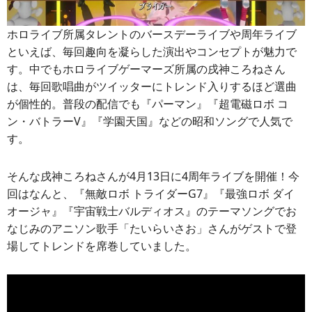
ホロライブ所属タレントのバースデーライブや周年ライブ
といえば、毎回趣向を凝らした演出やコンセプトが魅力で
す。中でもホロライブゲーマーズ所属の戌神ころねさん
は、毎回歌唱曲がツイッターにトレンド入りするほど選曲
が個性的。普段の配信でも『パーマン』『超電磁ロボ コ
ン・バトラーV』『学園天国』などの昭和ソングで人気で
す。
そんな戌神ころねさんが4月13日に4周年ライブを開催！今
回はなんと、『無敵ロボ トライダーG7』『最強ロボ ダイ
オージャ』『宇宙戦士バルディオス』のテーマソングでお
なじみのアニソン歌手「たいらいさお」さんがゲストで登
場してトレンドを席巻していました。