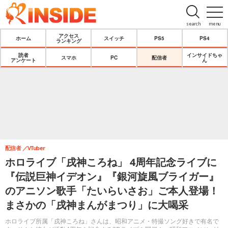
search
menu
アクセス
ホーム
スイッチ
PS5
PS4
ランキング
読者
インサイドちゃ
スマホ
PC
配信者
アンケート
ん
配信者
VTuber
ホロライブ「戌神ころね」 4周年記念ライブに
『伝説巨神イデオン』『銀河旋風ブライガー』
のアニソン歌手「たいらいさお」ご本人登場！
まさかの「戌神まんがまつり」に大喝采
ホロライブ所属「戌神ころね」さんは、昭和アニメ・特撮ソング好きで有名で