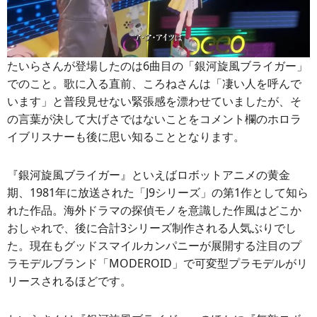
たいらさんが登場したのは6曲目の「銀河旋風ブライガー」
でのこと。歌に入る直前、ころねさんは「凄い人を呼んで
います」と普段見せない緊張感を漂わせていましたが、そ
の言葉が決して大げさではないことをコメント欄のホロラ
イブリスナーも後に思い知ることとなります。
『銀河旋風ブライガー』といえばロボットアニメの黄金
期、1981年に放送された「J9シリーズ」の第1作として知ら
れた作品。海外ドラマの探偵モノを意識した作風はどこか
おしゃれで、後に合計3シリーズ制作される人気ぶりでし
た。現在もグッドスマイルカンパニーが展開する注目のプ
ラモデルブランド「MODEROID」で可変型プラモデルがリ
リースされるほどです。