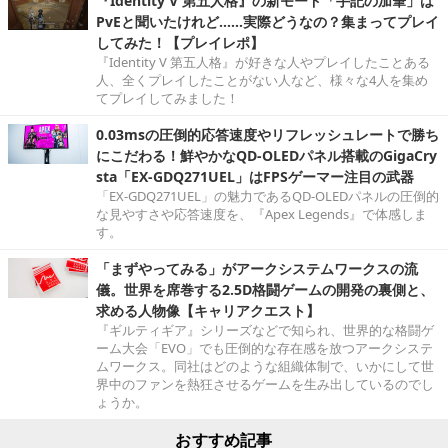
『Identity V 第五人格』の新モード「手記の加筆」は
PvEと聞いたけれど……実際どうなの？集まってプレイ
してみた！【プレイレポ】
『Identity V 第五人格』が好きな人やプレイしたことある
人、全くプレイしたことがない人など、様々な4人を集め
てプレイしてみました！
0.03msの圧倒的応答速度やリフレッシュレートで勝ち
にこだわる！鮮やかなQD-OLEDパネル搭載のGigaCry
sta「EX-GDQ271UEL」はFPSゲーマー注目の武器
「EX-GDQ271UEL」の魅力であるQD-OLEDパネルの圧倒的
な見やすさや応答速度を、『Apex Legends』で体感しま
す。
「まずやってみる」がアークシステムワークスの流
儀。世界を席巻する2.5D格闘ゲームの開発の裏側と、
求める人物像【キャリアクエスト】
『ギルティギア』シリーズなどで知られ、世界的な格闘ゲ
ーム大会「EVO」でも圧倒的な存在感を放つアークシステ
ムワークス。同社はどのような組織体制で、いかにして世
界中のファンを熱狂させるゲームを生み出しているのでし
ょうか。
おすすめ記事