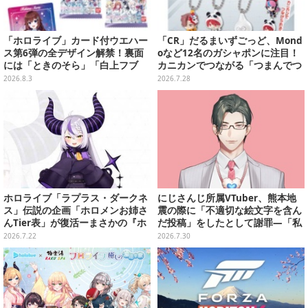
「ホロライブ」カード付ウエハー
「CR」だるまいずごっど、Mond
ス第6弾の全デザイン解禁！裏面
oなど12名のガシャポンに注目！
には「ときのそら」「白上フブ
カニカンでつながる「つまんでつ
キ」ら30名の手書きメッセージ入
なげてますこっと」が8月第5週よ
2026.8.3
2026.7.28
り
り発売
ホロライブ「ラプラス・ダークネ
にじさんじ所属VTuber、熊本地
ス」伝説の企画「ホロメンお姉さ
震の際に「不適切な絵文字を含ん
んTier表」が復活ーまさかの『ホ
だ投稿」をしたとして謝罪―「私
ロドリ』運営から依頼、ライン超
の認識と確認が至らず…」
2026.7.22
2026.7.30
えした場合は“強制終了”の可能性
も