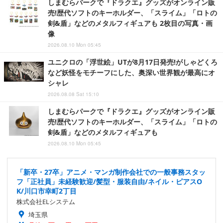
しまむらパークで『ドラクエ』グッズがオンライン販
売!歴代ソフトのキーホルダー、「スライム」「ロトの
剣&盾」などのメタルフィギュアも 2枚目の写真・画
像
2026.08.10 Mon 05:45
ユニクロの「浮世絵」UTが8月17日発売!がしゃどくろ
など妖怪をモチーフにした、奥深い世界観が最高にオ
シャレ
2026.08.08 Sat 15:10
しまむらパークで『ドラクエ』グッズがオンライン販
売!歴代ソフトのキーホルダー、「スライム」「ロトの
剣&盾」などのメタルフィギュアも
2026.08.10 Mon 05:45
「新卒・27卒」アニメ・マンガ制作会社での一般事務スタッ
フ「正社員」未経験歓迎/髪型・服装自由/ネイル・ピアスO
K/川口市幸町2丁目
株式会社ELシステム
埼玉県