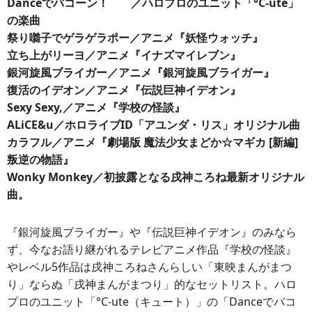
Danceでバコーン！ ／ハロプロのユニット「°C-ute」
の楽曲
祭り囃子でゲラゲラポー／アニメ『妖怪ウォッチ』
立ち上がリーヨ／アニメ『イナズマイレブン』
銀河旋風ブライガー／アニメ『銀河旋風ブライガー』
復活のイデオン／アニメ『伝説巨神イデオン』
Sexy Sexy,／アニメ『学校の怪談』
ALiCE&u／ホロライブID「アユンダ・リス」オリジナル曲
カラフル／アニメ『劇場版 魔法少女まどか☆マギカ [新編]
叛逆の物語』
Wonky Monkey／初披露となる戌神ころね最新オリジナル
曲。
『銀河旋風ブライガー』や『伝説巨神イデオン』のみなら
ず、今なお語り継がれるテレビアニメ作品『学校の怪談』
やレベル5作品は戌神ころねさんらしい「東映まんがまつ
り」ならぬ「戌神まんがまつり」的なセットリスト。ハロ
プロのユニット「°C-ute（キュート）」の「Danceでバコ