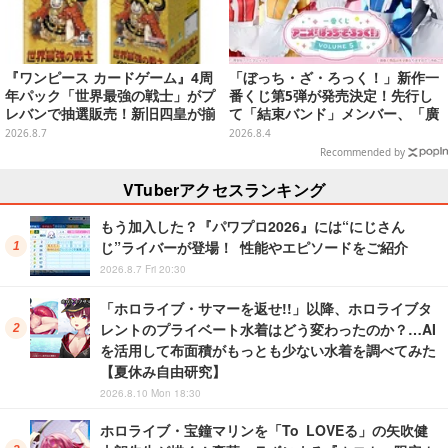
『ワンピース カードゲーム』4周
「ぼっち・ざ・ろっく！」新作一
年パック「世界最強の戦士」がプ
番くじ第5弾が発売決定！先行し
レバンで抽選販売！新旧四皇が揃
て「結束バンド」メンバー、「廣
い踏み、刃牙作者が描く「カイド
井きくり」のメイド衣装フィギュ
2026.8.7
2026.8.4
ウ」も
アを公開
Recommended by
VTuberアクセスランキング
もう加入した？『パワプロ2026』には“にじさん
じ”ライバーが登場！ 性能やエピソードをご紹介
2026.8.7 Fri 20:30
「ホロライブ・サマーを返せ!!」以降、ホロライブタ
レントのプライベート水着はどう変わったのか？…AI
を活用して布面積がもっとも少ない水着を調べてみた
【夏休み自由研究】
2026.8.10 Mon 18:30
ホロライブ・宝鐘マリンを「To LOVEる」の矢吹健