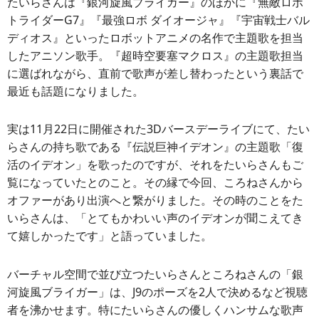
たいらさんは『銀河旋風ブライガー』のほかに『無敵ロボ
トライダーG7』『最強ロボ ダイオージャ』『宇宙戦士バル
ディオス』といったロボットアニメの名作で主題歌を担当
したアニソン歌手。『超時空要塞マクロス』の主題歌担当
に選ばれながら、直前で歌声が差し替わったという裏話で
最近も話題になりました。
実は11月22日に開催された3Dバースデーライブにて、たい
らさんの持ち歌である『伝説巨神イデオン』の主題歌「復
活のイデオン」を歌ったのですが、それをたいらさんもご
覧になっていたとのこと。その縁で今回、ころねさんから
オファーがあり出演へと繋がりました。その時のことをた
いらさんは、「とてもかわいい声のイデオンが聞こえてき
て嬉しかったです」と語っていました。
バーチャル空間で並び立つたいらさんところねさんの「銀
河旋風ブライガー」は、J9のポーズを2人で決めるなど視聴
者を沸かせます。特にたいらさんの優しくハンサムな歌声