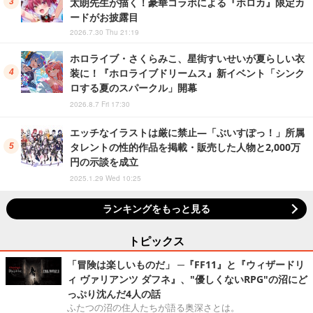
太朗先生が描く！豪華コラボによる『ホロカ』限定カ
ードがお披露目
2026.7.30 Thu 21:19
ホロライブ・さくらみこ、星街すいせいが夏らしい衣
装に！『ホロライブドリームス』新イベント「シンク
ロする夏のスパークル」開幕
2026.8.7 Fri 17:30
エッチなイラストは厳に禁止―「ぶいすぽっ！」所属
タレントの性的作品を掲載・販売した人物と2,000万
円の示談を成立
2025.1.29 Wed 10:25
ランキングをもっと見る
トピックス
「冒険は楽しいものだ」 ─『FF11』と『ウィザードリ
ィ ヴァリアンツ ダフネ』、"優しくないRPG"の沼にど
っぷり沈んだ4人の話
ふたつの沼の住人たちが語る奥深さとは。