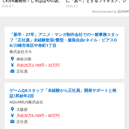
て8月4週発売！じゃぱぱやのあ、
に「あ～」とするフィギュア、シ
シヴァたちメンバー11名分ライン
ロのボウル皿など嬉しいラインナ
2026.8.7
2026.8.7
ナップ
ップ
Recommended by
「新卒・27卒」アニメ・マンガ制作会社での一般事務スタッ
フ「正社員」未経験歓迎/髪型・服装自由/ネイル・ピアスO
K/川崎市幸区中幸町1丁目
株式会社大斗
神奈川県
月給25万2,100円～32万円
正社員
ゲームQAスタッフ「未経験から正社員」開発サポートと検
証/昇給年2回
AQUARIUS株式会社
大阪府
月給30万6,100円～60万円
正社員