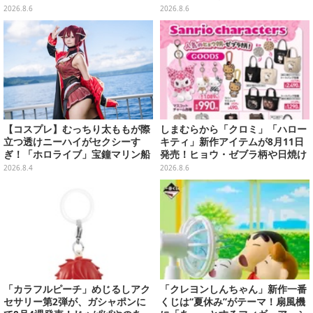
まで
ーン」第1弾、各部関節可動仕様
2026.8.6
2026.8.6
【コスプレ】むっちり太ももが際
しまむらから「クロミ」「ハロー
立つ透けニーハイがセクシーす
キティ」新作アイテムが8月11日
ぎ！「ホロライブ」宝鐘マリン船
発売！ヒョウ・ゼブラ柄や日焼け
長が反則級の可愛いへそ出し姿で
デザインの可愛い雑貨・アパレル
2026.8.4
2026.8.6
魅せる【写真8枚】
など多数
「カラフルピーチ」めじるしアク
「クレヨンしんちゃん」新作一番
セサリー第2弾が、ガシャポンに
くじは“夏休み”がテーマ！扇風機