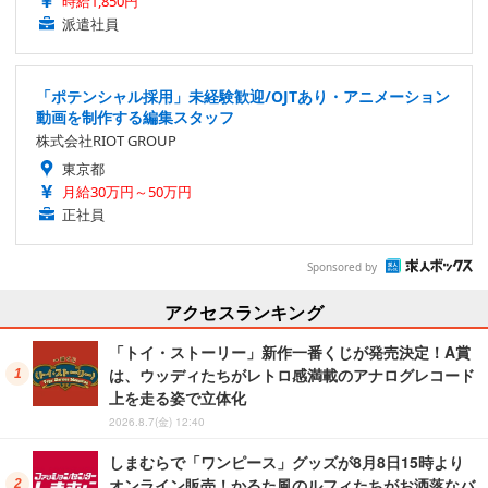
時給1,850円
派遣社員
「ポテンシャル採用」未経験歓迎/OJTあり・アニメーション
動画を制作する編集スタッフ
株式会社RIOT GROUP
東京都
月給30万円～50万円
正社員
Sponsored by
アクセスランキング
「トイ・ストーリー」新作一番くじが発売決定！A賞
は、ウッディたちがレトロ感満載のアナログレコード
上を走る姿で立体化
2026.8.7(金) 12:40
しまむらで「ワンピース」グッズが8月8日15時より
オンライン販売！かるた風のルフィたちがお洒落なバ