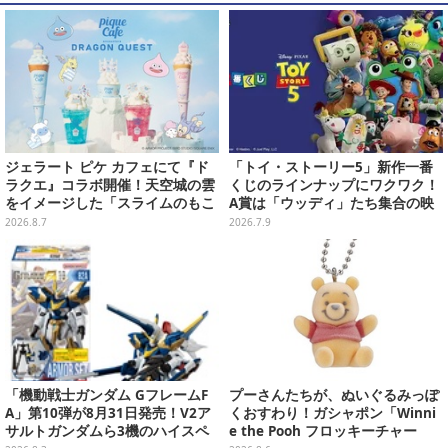
ジェラート ピケ カフェにて『ド
「トイ・ストーリー5」新作一番
ラクエ』コラボ開催！天空城の雲
くじのラインナップにワクワク！
をイメージした「スライムのもこ
A賞は「ウッディ」たち集合の映
もこ天空クレープ」などを提供
画記念フィギュア
2026.8.7
2026.7.9
「機動戦士ガンダム GフレームF
プーさんたちが、ぬいぐるみっぽ
A」第10弾が8月31日発売！V2ア
くおすわり！ガシャポン「Winni
サルトガンダムら3機のハイスペ
e the Pooh フロッキーチャー