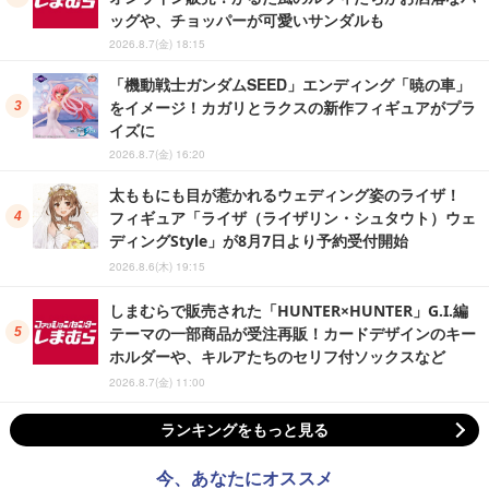
ッグや、チョッパーが可愛いサンダルも
2026.8.7(金) 18:15
「機動戦士ガンダムSEED」エンディング「暁の車」
をイメージ！カガリとラクスの新作フィギュアがプラ
イズに
2026.8.7(金) 16:20
太ももにも目が惹かれるウェディング姿のライザ！
フィギュア「ライザ（ライザリン・シュタウト）ウェ
ディングStyle」が8月7日より予約受付開始
2026.8.6(木) 19:15
しまむらで販売された「HUNTER×HUNTER」G.I.編
テーマの一部商品が受注再販！カードデザインのキー
ホルダーや、キルアたちのセリフ付ソックスなど
2026.8.7(金) 11:00
ランキングをもっと見る
今、あなたにオススメ