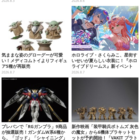
ック可動フィギュア
ム」ふわふわでどれも可愛い全4
2026.8.3
2026.8.6
種
気ままな姿のグローグーが可愛
ホロライブ・さくらみこ、星街す
い！メディコムトイよりフィギュ
いせいが夏らしい衣装に！『ホロ
ア5種が再販売
ライブドリームス』新イベント
「シンクロする夏のスパークル」
2026.8.7
2026.8.7
開幕
プレバンで「RGガンプラ」9商品
新作映画「装甲騎兵ボトムズ 灰色
が抽選販売！ガンダムW系6種か
の魔女」から6機体プラキットセ
ら、「ゴッド」「シャイニング」
ットが予約開始！「VAKIT プラト