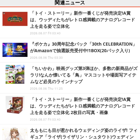
関連ニュース
「トイ・ストーリー」新作一番くじが発売決定!A賞
は、ウッディたちがレトロ感満載のアナログレコード
上を走る姿で立体化
2026.08.07 Fri 03:40
『ポケカ』30周年記念パック「30th CELEBRATION」
がAmazonで抽選販売受付中!1BOX(20パック入り)
2026.08.06 Thu 03:30
「ちいかわ」映画グッズ第3弾ほか、多数の新商品がズ
ラリ!なんか懐いてる「鳥」マスコットや場面写アイテ
ムなど必見のラインナップ
2026.08.06 Thu 11:25
「トイ・ストーリー」新作一番くじが発売決定!A賞
は、ウッディたちがレトロ感満載のアナログレコード
上を走る姿で立体化 2枚目の写真・画像
2026.08.07 Fri 03:40
太ももにも目が惹かれるウェディング姿のライザ! フィ
ギュア「ライザ(ライザリン・シュタウト)ウェディン