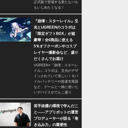
正式版で登場する新たなパル
もいじめたくなる！
『崩壊：スターレイル』爻
光とUGREENのコラボは
「限定ギフトBOX」が超
豪華！全6商品に使える
5％オフクーポンやコスプ
レイヤー撮影会など、盛り
だくさんでお届け
UGREEN×『崩壊：スターレ
イル』コラボは、爻光がデザ
インされていて美しい！モバ
イルバッテリーや急速充電器
など、ゲームと一緒に使いた
いデバイスがてんこ盛り
若手抜擢の環境で学んだこ
と――アプリボットの運営
プロデューサーが語る「巻
き込み力」の重要性