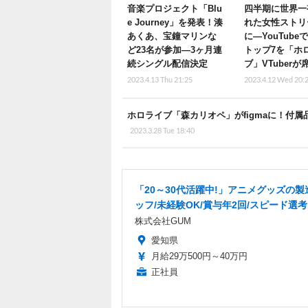
音楽プロジェクト「Blu
四半期に世界一
e Journey」を発表！湊
れた女性ストリ
あくあ、宝鐘マリンな
に―YouTube
ど23名が参加―3ヶ月連
トップ7を「ホ
続シングル配信決定
ブ」VTuberが
2023.4.13 Thu 21:25
2023.4.12 Wed 20:
ホロライブ「森カリオペ」がfigmaに！付
2023.3.28 Tue 18:40
「20～30代活躍中!」アニメグッズの製
ッフ/未経験OK/賞与年2回/スピード選考
株式会社GUM
愛知県
月給29万500円～40万円
正社員