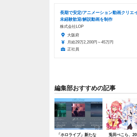
長期で安定/アニメーション動画クリエイ
未経験歓迎/解説動画を制作
株式会社LOP
大阪府
月給29万2,200円～45万円
正社員
編集部おすすめの記事
「ホロライブ」新たな
兎田ぺこら、20