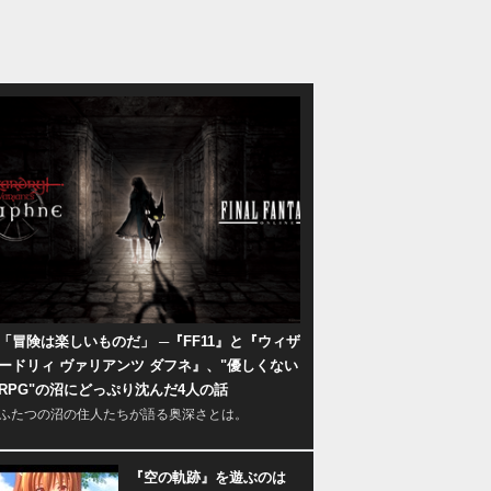
「冒険は楽しいものだ」 ─『FF11』と『ウィザ
ードリィ ヴァリアンツ ダフネ』、"優しくない
RPG"の沼にどっぷり沈んだ4人の話
ふたつの沼の住人たちが語る奥深さとは。
『空の軌跡』を遊ぶのは