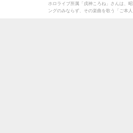
ホロライブ所属「戌神ころね」さんは、昭
ングのみならず、その楽曲を歌う「ご本人