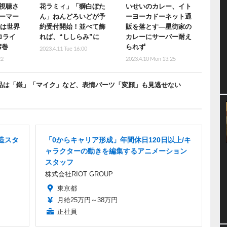
視聴さ
花ラミィ」「獅白ぼた
いせいのカレー、イト
ーマー
ん」ねんどろいどが予
ーヨーカドーネット通
では世界
約受付開始！並べて飾
販を落とす―星街家の
ロライ
れば、“ししらみ”に
カレーにサーバー耐え
席巻
られず
2023.4.11 Tue 16:00
22
2023.4.10 Mon 13:25
属品は「鎌」「マイク」など、表情パーツ「変顔」も見逃せない
造スタ
「0からキャリア形成」年間休日120日以上/キ
ャラクターの動きを編集するアニメーション
スタッフ
株式会社RIOT GROUP
東京都
月給25万円～38万円
正社員