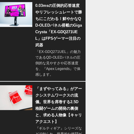
0.03msの圧倒的応答速度
やリフレッシュレートで勝
ちにこだわる！鮮やかなQ
D-OLEDパネル搭載のGiga
Crysta「EX-GDQ271UE
L」はFPSゲーマー注目の
武器
「EX-GDQ271UEL」の魅力
であるQD-OLEDパネルの圧
倒的な見やすさや応答速度
を、『Apex Legends』で体
感します。
「まずやってみる」がアー
クシステムワークスの流
儀。世界を席巻する2.5D
格闘ゲームの開発の裏側
と、求める人物像【キャリ
アクエスト】
『ギルティギア』シリーズな