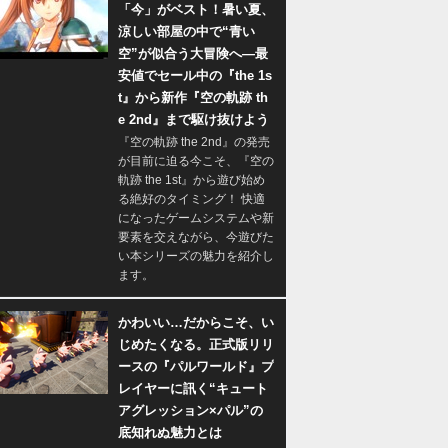
「今」がベスト！暑い夏、
涼しい部屋の中で“青い
空”が似合う大冒険へ―最
安値でセール中の『the 1s
t』から新作『空の軌跡 th
e 2nd』まで駆け抜けよう
『空の軌跡 the 2nd』の発売
が目前に迫る今こそ、『空の
軌跡 the 1st』から遊び始め
る絶好のタイミング！ 快適
になったゲームシステムや新
要素を交えながら、今遊びた
い本シリーズの魅力を紹介し
ます。
かわいい…だからこそ、い
じめたくなる。正式版リリ
ースの『パルワールド』プ
レイヤーに訊く“キュート
アグレッション×パル”の
底知れぬ魅力とは