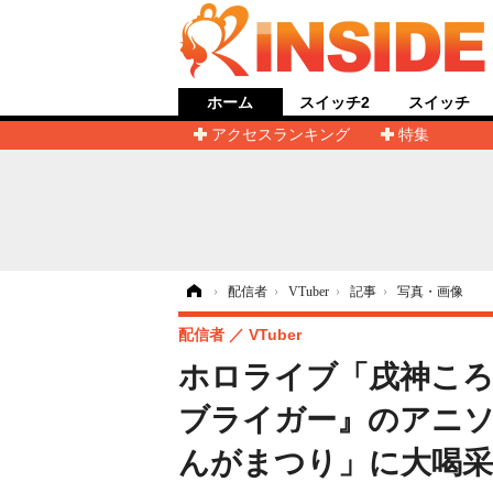
ホーム
スイッチ2
スイッチ
アクセスランキング
特集
ホーム
›
配信者
›
VTuber
›
記事
›
写真・画像
配信者
VTuber
ホロライブ「戌神ころ
ブライガー』のアニソ
んがまつり」に大喝采