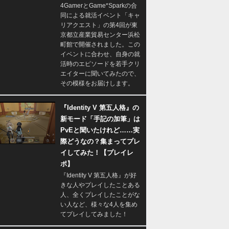
4GamerとGame*Sparkの合
同による就活イベント「キャ
リアクエスト」の第4回が東
京都立産業貿易センター浜松
町館で開催されました。この
イベントに合わせ、自身の就
活時のエピソードを若手クリ
エイターに聞いてみたので、
その模様をお届けします。
『Identity V 第五人格』の
新モード「手記の加筆」は
PvEと聞いたけれど……実
際どうなの？集まってプレ
イしてみた！【プレイレ
ポ】
『Identity V 第五人格』が好
きな人やプレイしたことある
人、全くプレイしたことがな
い人など、様々な4人を集め
てプレイしてみました！