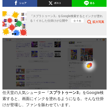
シェア
ポスト
送る
『スプラトゥーン3』をGoogle検索するとインクが塗れ
る！イカした仕掛けが公開中
全 4 枚
拡大写真
任天堂の人気シューター『
スプラトゥーン3
』をGoogle検
索すると、画面にインクを塗れるようになる。そんな仕掛
けが登場し、ファンを賑わせています。