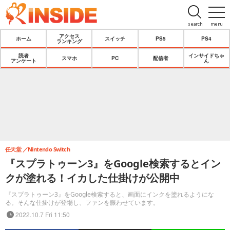
search
menu
アクセス
ホーム
スイッチ
PS5
PS4
ランキング
読者
インサイドちゃ
スマホ
PC
配信者
アンケート
ん
任天堂
Nintendo Switch
『スプラトゥーン3』をGoogle検索するとイン
クが塗れる！イカした仕掛けが公開中
『スプラトゥーン3』をGoogle検索すると、画面にインクを塗れるようにな
る。そんな仕掛けが登場し、ファンを賑わせています。
2022.10.7 Fri 11:50