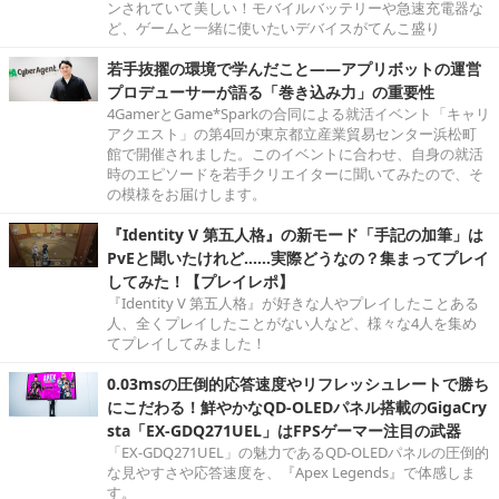
ンされていて美しい！モバイルバッテリーや急速充電器な
ど、ゲームと一緒に使いたいデバイスがてんこ盛り
若手抜擢の環境で学んだこと――アプリボットの運営
プロデューサーが語る「巻き込み力」の重要性
4GamerとGame*Sparkの合同による就活イベント「キャリ
アクエスト」の第4回が東京都立産業貿易センター浜松町
館で開催されました。このイベントに合わせ、自身の就活
時のエピソードを若手クリエイターに聞いてみたので、そ
の模様をお届けします。
『Identity V 第五人格』の新モード「手記の加筆」は
PvEと聞いたけれど……実際どうなの？集まってプレイ
してみた！【プレイレポ】
『Identity V 第五人格』が好きな人やプレイしたことある
人、全くプレイしたことがない人など、様々な4人を集め
てプレイしてみました！
0.03msの圧倒的応答速度やリフレッシュレートで勝ち
にこだわる！鮮やかなQD-OLEDパネル搭載のGigaCry
sta「EX-GDQ271UEL」はFPSゲーマー注目の武器
「EX-GDQ271UEL」の魅力であるQD-OLEDパネルの圧倒的
な見やすさや応答速度を、『Apex Legends』で体感しま
す。