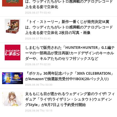
は、ウッディたちがレトロ感満載のアナログレコード
上を走る姿で立体化
2026.08.07 Fri 03:40
「トイ・ストーリー」新作一番くじが発売決定!A賞
は、ウッディたちがレトロ感満載のアナログレコード
上を走る姿で立体化 2枚目の写真・画像
2026.08.07 Fri 03:40
しまむらで販売された「HUNTER×HUNTER」G.I.編テ
ーマの一部商品が受注再販!カードデザインのキーホル
ダーや、キルアたちのセリフ付ソックスなど
2026.08.07 Fri 02:00
『ポケカ』30周年記念パック「30th CELEBRATION」
がAmazonで抽選販売受付中!1BOX(20パック入り)
2026.08.06 Thu 03:30
太ももにも目が惹かれるウェディング姿のライザ! フィ
ギュア「ライザ(ライザリン・シュタウト)ウェディン
グStyle」が8月7日より予約受付開始
2026.08.06 Thu 10:15