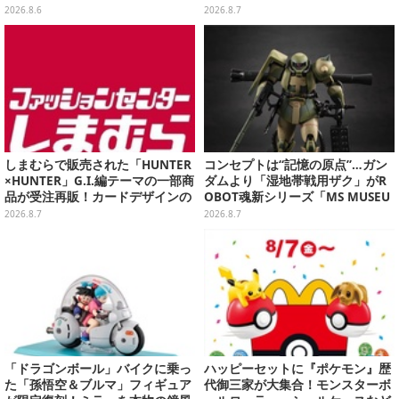
でこだわった高級Tシャツが8月7
レルが販売
2026.8.6
2026.8.7
日発売
しまむらで販売された「HUNTER
コンセプトは“記憶の原点”…ガン
×HUNTER」G.I.編テーマの一部商
ダムより「湿地帯戦用ザク」がR
品が受注再販！カードデザインの
OBOT魂新シリーズ「MS MUSEU
キーホルダーや、キルアたちのセ
M」で商品化！博物館イメージの
2026.8.7
2026.8.7
リフ付ソックスなど
ベースも注目
「ドラゴンボール」バイクに乗っ
ハッピーセットに『ポケモン』歴
た「孫悟空＆ブルマ」フィギュア
代御三家が大集合！モンスターボ