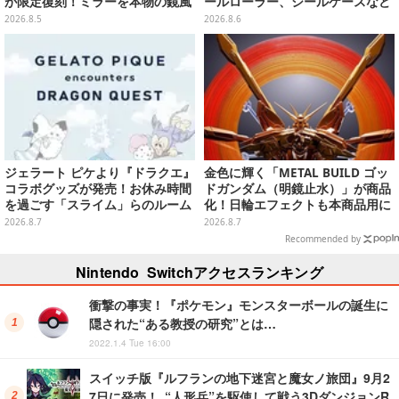
が限定復刻！ミラーを本物の鏡風
ールローラー、シールケースなど
や、ブルマの目元が映りこむ描写
全12種
2026.8.5
2026.8.6
にできるステッカーを収録
ジェラート ピケより『ドラクエ』
金色に輝く「METAL BUILD ゴッ
コラボグッズが発売！お休み時間
ドガンダム（明鏡止水）」が商品
を過ごす「スライム」らのルーム
化！日輪エフェクトも本商品用に
ウェア、雑貨など多数ラインナッ
刷新した豪華仕様
2026.8.7
2026.8.7
プ
Recommended by
Nintendo Switchアクセスランキング
衝撃の事実！『ポケモン』モンスターボールの誕生に
隠された“ある教授の研究”とは…
2022.1.4 Tue 16:00
スイッチ版『ルフランの地下迷宮と魔女ノ旅団』9月2
7日に発売！ “人形兵”を駆使して戦う3DダンジョンR