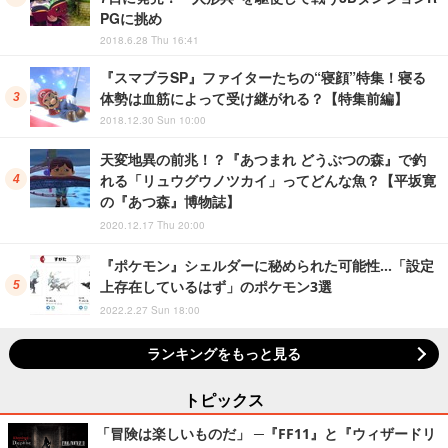
PGに挑め
2018.6.28 Thu 16:41
『スマブラSP』ファイターたちの“寝顔”特集！寝る
体勢は血筋によって受け継がれる？【特集前編】
2018.12.30 Sun 10:00
天変地異の前兆！？『あつまれ どうぶつの森』で釣
れる「リュウグウノツカイ」ってどんな魚？【平坂寛
の『あつ森』博物誌】
2020.12.17 Thu 20:00
『ポケモン』シェルダーに秘められた可能性…「設定
上存在しているはず」のポケモン3選
2022.2.27 Sun 18:00
ランキングをもっと見る
トピックス
「冒険は楽しいものだ」 ─『FF11』と『ウィザードリ