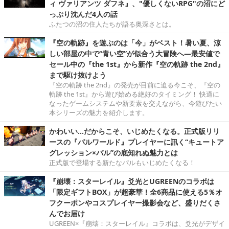
ィ ヴァリアンツ ダフネ』、"優しくないRPG"の沼にど
っぷり沈んだ4人の話
ふたつの沼の住人たちが語る奥深さとは。
『空の軌跡』を遊ぶのは「今」がベスト！暑い夏、涼
しい部屋の中で“青い空”が似合う大冒険へ―最安値で
セール中の『the 1st』から新作『空の軌跡 the 2nd』
まで駆け抜けよう
『空の軌跡 the 2nd』の発売が目前に迫る今こそ、『空の
軌跡 the 1st』から遊び始める絶好のタイミング！ 快適に
なったゲームシステムや新要素を交えながら、今遊びたい
本シリーズの魅力を紹介します。
かわいい…だからこそ、いじめたくなる。正式版リリ
ースの『パルワールド』プレイヤーに訊く“キュートア
グレッション×パル”の底知れぬ魅力とは
正式版で登場する新たなパルもいじめたくなる！
『崩壊：スターレイル』爻光とUGREENのコラボは
「限定ギフトBOX」が超豪華！全6商品に使える5％オ
フクーポンやコスプレイヤー撮影会など、盛りだくさ
んでお届け
UGREEN×『崩壊：スターレイル』コラボは、爻光がデザイ