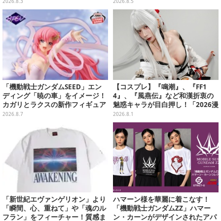
なども揃った全4種
り販売日変更へ
2026.8.3
2026.8.5
「機動戦士ガンダムSEED」エン
【コスプレ】『鳴潮』、『FF1
ディング「暁の車」をイメージ！
4』、『風燕伝』など和漢折衷の
カガリとラクスの新作フィギュア
魅惑キャラが目白押し！「2026漫
がプライズに
画博覧会」美麗レイヤー13選【写
2026.8.7
2026.8.1
真39枚】
「新世紀エヴァンゲリオン」より
ハマーン様を華麗に着こなす！
「瞬間、心、重ねて」や「魂のル
「機動戦士ガンダムZZ」ハマー
フラン」をフィーチャー！質感ま
ン・カーンがデザインされたアパ