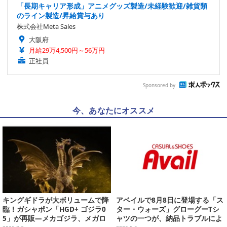
「長期キャリア形成」アニメグッズ製造/未経験歓迎/雑貨類
のライン製造/昇給賞与あり
株式会社Meta Sales
大阪府
月給29万4,500円～56万円
正社員
Sponsored by
今、あなたにオススメ
キングギドラが大ボリュームで降
アベイルで8月8日に登場する「ス
臨！ガシャポン「HGD+ ゴジラ0
ター・ウォーズ」グローグーTシ
5」が再販―メカゴジラ、メガロ
ャツの一つが、納品トラブルによ