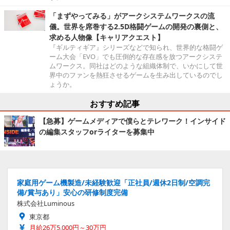
「まずやってみる」がアークシステムワークスの流
儀。世界を席巻する2.5D格闘ゲームの開発の裏側と、
求める人物像【キャリアクエスト】
『ギルティギア』シリーズなどで知られ、世界的な格闘ゲ
ーム大会「EVO」でも圧倒的な存在感を放つアークシステ
ムワークス。同社はどのような組織体制で、いかにして世
界中のファンを熱狂させるゲームを生み出しているのでし
ょうか。
おすすめ記事
【急募】ゲームメディアで僕らとテレワーク！インサイド
の編集スタッフorライターを募集中
家庭用ゲーム機製造/未経験歓迎「正社員/週休2日制/空調完
備/賞与あり」安心の研修制度完備
株式会社Luminous
東京都
月給26万5,000円～30万円