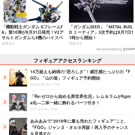
「機動戦士ガンダム GフレームF
「ガンダムSEED」「METAL BUIL
A」第10弾が8月31日発売！V2ア
D ミーティア」3次予約は8月7日1
サルトガンダムら3機のハイスペ
1時から開始！
ック可動フィギュア
2026.8.3
2026.8.5
Recommended by
フィギュアアクセスランキング
14万超えも納得の“恐ろしさ”！威圧感たっぷりの『F
GO』「山の翁」フィギュア予約開始
2022.9.29 Thu 17:30
「Re:ゼロから始める異世界生活」レム＆ラムがfigm
a化―二体一緒に飾れるパーツ付き！
2017.4.6 Thu 19:23
あみあみで“2019年に最も売れたフィギュア”こと、
『FGO』ジャンヌ・オルタ再販！再入手のチャンス
を見逃すな