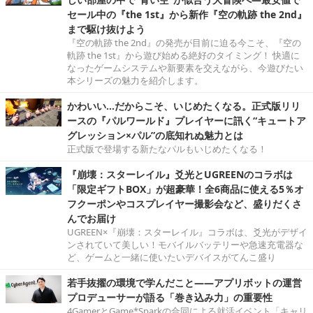
セール中の『the 1st』から新作『空の軌跡 the 2nd』
まで駆け抜けよう
『空の軌跡 the 2nd』の発売が目前に迫る今こそ、『空の
軌跡 the 1st』から遊び始める絶好のタイミング！ 快適に
なったゲームシステムや新要素を交えながら、今遊びたい
本シリーズの魅力を紹介します。
かわいい…だからこそ、いじめたくなる。正式版リリ
ースの『パルワールド』プレイヤーに訊く“キュートア
グレッション×パル”の底知れぬ魅力とは
正式版で登場する新たなパルもいじめたくなる！
『崩壊：スターレイル』爻光とUGREENのコラボは
「限定ギフトBOX」が超豪華！全6商品に使える5％オ
フクーポンやコスプレイヤー撮影会など、盛りだくさ
んでお届け
UGREEN×『崩壊：スターレイル』コラボは、爻光がデザイ
ンされていて美しい！モバイルバッテリーや急速充電器な
ど、ゲームと一緒に使いたいデバイスがてんこ盛り
若手抜擢の環境で学んだこと――アプリボットの運営
プロデューサーが語る「巻き込み力」の重要性
4GamerとGame*Sparkの合同による就活イベント「キャリ