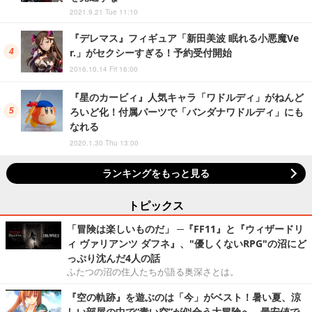
2021.9.21 Tue 11:10
『デレマス』フィギュア「新田美波 眠れる小悪魔Ve
r.」がセクシーすぎる！予約受付開始
2016.10.14 Fri 16:00
『星のカービィ』人気キャラ「ワドルディ」がねんど
ろいど化！付属パーツで「バンダナワドルディ」にも
なれる
2020.1.30 Thu 13:00
ランキングをもっと見る
トピックス
「冒険は楽しいものだ」 ─『FF11』と『ウィザードリ
ィ ヴァリアンツ ダフネ』、"優しくないRPG"の沼にど
っぷり沈んだ4人の話
ふたつの沼の住人たちが語る奥深さとは。
『空の軌跡』を遊ぶのは「今」がベスト！暑い夏、涼
しい部屋の中で“青い空”が似合う大冒険へ―最安値で