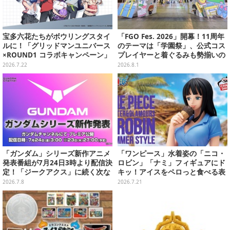
宝多六花たちがボウリングスタイ
「FGO Fes. 2026」開幕！11周年
ルに！「グリッドマンユニバース
のテーマは「学園祭」、公式コス
×ROUND1 コラボキャンペーン」
プレイヤーと着ぐるみも勢揃いの
開催決定、企画やグッズ販売を実
カルデア学園はお祭り一色
2026.7.22
2026.8.1
施
「ガンダム」シリーズ新作アニメ
「ワンピース」水着姿の「ニコ・
発表番組が7月24日3時より配信決
ロビン」「ナミ」フィギュアにド
定！「ジークアクス」に続く次な
キッ！アイスをペロっと食べる表
る作品は果たして…
情にも注目
2026.7.8
2026.7.21