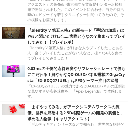
アクエスト」の第4回が東京都立産業貿易センター浜松町
館で開催されました。このイベントに合わせ、自身の就活
時のエピソードを若手クリエイターに聞いてみたので、そ
の模様をお届けします。
『Identity V 第五人格』の新モード「手記の加筆」は
PvEと聞いたけれど……実際どうなの？集まってプレイ
してみた！【プレイレポ】
『Identity V 第五人格』が好きな人やプレイしたことある
人、全くプレイしたことがない人など、様々な4人を集め
てプレイしてみました！
0.03msの圧倒的応答速度やリフレッシュレートで勝ち
にこだわる！鮮やかなQD-OLEDパネル搭載のGigaCry
sta「EX-GDQ271UEL」はFPSゲーマー注目の武器
「EX-GDQ271UEL」の魅力であるQD-OLEDパネルの圧倒的
な見やすさや応答速度を、『Apex Legends』で体感しま
す。
「まずやってみる」がアークシステムワークスの流
儀。世界を席巻する2.5D格闘ゲームの開発の裏側と、
求める人物像【キャリアクエスト】
『ギルティギア』シリーズなどで知られ、世界的な格闘ゲ