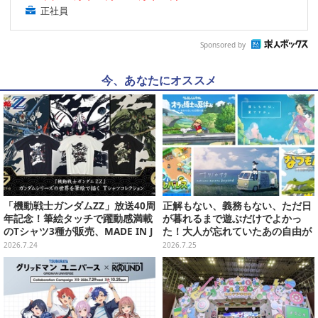
正社員
Sponsored by
今、あなたにオススメ
「機動戦士ガンダムZZ」放送40周
正解もない、義務もない、ただ日
年記念！筆絵タッチで躍動感満載
が暮れるまで遊ぶだけでよかっ
のTシャツ3種が販売、MADE IN J
た！大人が忘れていたあの自由が
APANで品質にもこだわり
蘇るノスタルジー夏休みゲームお
2026.7.24
2026.7.25
すすめ5選【特集】