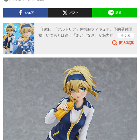
シェア
ポスト
送る
『Fate』「アルトリア」体操服フィギュア、予約受付開
始！いつもとは違う「あどけなさ」が魅力的
全 6 枚
拡大写真