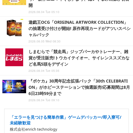
開
2026.08.04 Tue 05:10
遊戯王OCG「ORIGINAL ARTWORK COLLECTION」
の抽選受け付けが開始! 原作再現カードがアツいスペシ
ャルパック
2026.08.05 Wed 08:30
しまむらで「競走馬」ジップパーカやトレーナー、雑
貨が受注販売!トウカイテイオー、サイレンススズカな
ど名馬5頭をデザイン
2026.08.04 Tue 05:35
『ポケカ』30周年記念拡張パック「30th CELEBRATI
ON」がホビーステーションで抽選販売!応募期間は8月
6日23時59分まで
2026.08.04 Tue 09:10
「エラーを見つける簡単作業」ゲームデバッカー/即入寮可/
未経験歓迎
株式会社enrich technology