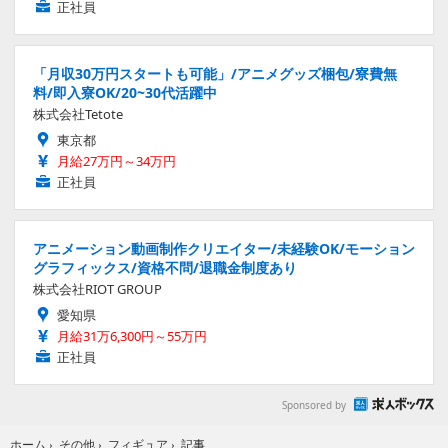
正社員
「月収30万円スタートも可能」/アニメグッズ梱包/寮費無
料/即入寮OK/20~30代活躍中
株式会社Tetote
東京都
月給27万円～34万円
正社員
アニメーション動画制作クリエイター/未経験OK/モーション
グラフィックス/資格不問/退職金制度あり
株式会社RIOT GROUP
愛知県
月給31万6,300円～55万円
正社員
Sponsored by
記事
ホーム
›
その他
›
フィギュア
›