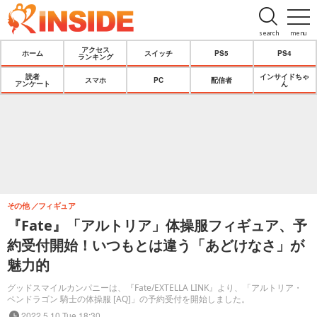
search
menu
アクセス
ホーム
スイッチ
PS5
PS4
ランキング
読者
インサイドちゃ
スマホ
PC
配信者
アンケート
ん
その他
フィギュア
『Fate』「アルトリア」体操服フィギュア、予
約受付開始！いつもとは違う「あどけなさ」が
魅力的
グッドスマイルカンパニーは、『Fate/EXTELLA LINK』より、「アルトリア・
ペンドラゴン 騎士の体操服 [AQ]」の予約受付を開始しました。
2022.5.10 Tue 18:30