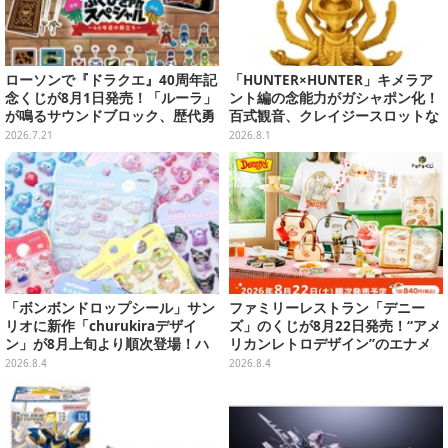
ローソンで『ドラクエ』40周年記
「HUNTER×HUNTER」キメラア
念くじが8月1日発売！「ルーラ」
ント編の念能力がガシャポン化！
が鳴るサウンドブロック、歴代勇
百式観音、クレイジースロットな
者＆スライムのフィギュアなど、
ど5種類を台座付きでリッチに表
2026.7.21
2026.8.1
シリーズを振り返る景品盛りだく
現
さん
「ボンボンドロップシール」サン
ファミリーレストラン「デニー
リオに新作「churukiraデザイ
ズ」のくじが8月22日発売！“アメ
ン」が8月上旬より順次登場！ハ
リカンレトロデザイン”のエナメ
ローキティ、はぴだんぶいなど全
ルバッグやTシャツなど、日常使
2026.8.4
2026.8.4
8種類
いできるグッズを用意