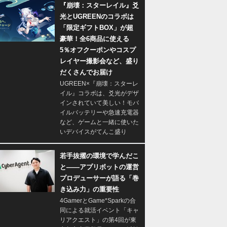
『崩壊：スターレイル』爻
光とUGREENのコラボは
「限定ギフトBOX」が超
豪華！全6商品に使える
5％オフクーポンやコスプ
レイヤー撮影会など、盛り
だくさんでお届け
UGREEN×『崩壊：スターレ
イル』コラボは、爻光がデザ
インされていて美しい！モバ
イルバッテリーや急速充電器
など、ゲームと一緒に使いた
いデバイスがてんこ盛り
若手抜擢の環境で学んだこ
と――アプリボットの運営
プロデューサーが語る「巻
き込み力」の重要性
4GamerとGame*Sparkの合
同による就活イベント「キャ
リアクエスト」の第4回が東