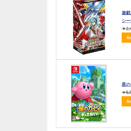
遊戯
シー!
￥2,
A
星の
￥6,
A