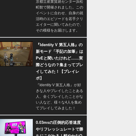
京都立産業貿易センター浜松
町館で開催されました。この
イベントに合わせ、自身の就
活時のエピソードを若手クリ
エイターに聞いてみたので、
その模様をお届けします。
『Identity V 第五人格』の
新モード「手記の加筆」は
PvEと聞いたけれど……実
際どうなの？集まってプレ
イしてみた！【プレイレ
ポ】
『Identity V 第五人格』が好
きな人やプレイしたことある
人、全くプレイしたことがな
い人など、様々な4人を集め
てプレイしてみました！
0.03msの圧倒的応答速度
やリフレッシュレートで勝
ちにこだわる！鮮やかなQ