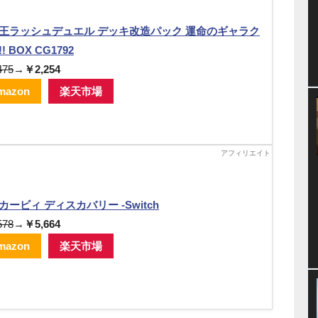
王ラッシュデュエル デッキ改造パック 運命のギャラク
! BOX CG1792
475
→
￥2,254
mazon
楽天市場
カービィ ディスカバリー -Switch
578
→
￥5,664
mazon
楽天市場