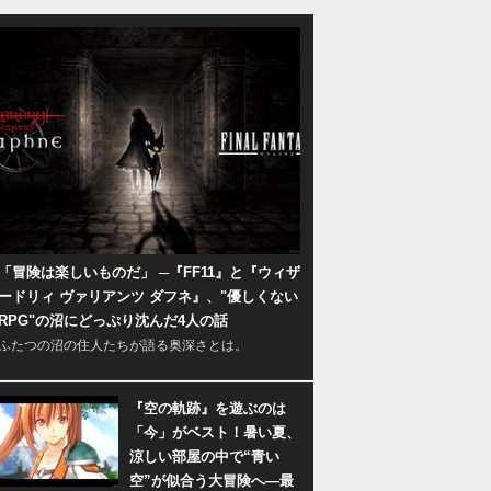
「冒険は楽しいものだ」 ─『FF11』と『ウィザ
ードリィ ヴァリアンツ ダフネ』、"優しくない
RPG"の沼にどっぷり沈んだ4人の話
ふたつの沼の住人たちが語る奥深さとは。
『空の軌跡』を遊ぶのは
「今」がベスト！暑い夏、
涼しい部屋の中で“青い
空”が似合う大冒険へ―最