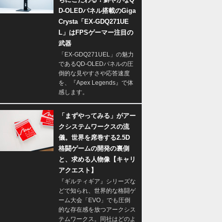
D-OLEDパネル搭載のGiga
Crysta「EX-GDQ271UE
L」はFPSゲーマー注目の
武器
「EX-GDQ271UEL」の魅力
であるQD-OLEDパネルの圧
倒的な見やすさや応答速度
を、『Apex Legends』で体
感します。
「まずやってみる」がアー
クシステムワークスの流
儀。世界を席巻する2.5D
格闘ゲームの開発の裏側
と、求める人物像【キャリ
アクエスト】
『ギルティギア』シリーズな
どで知られ、世界的な格闘ゲ
ーム大会「EVO」でも圧倒
的な存在感を放つアークシス
テムワークス。同社はどのよ