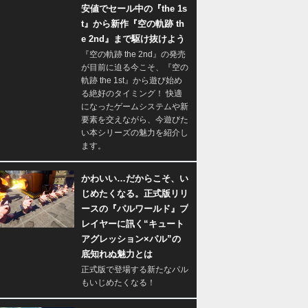
安値でセール中の『the 1s
t』から新作『空の軌跡 th
e 2nd』まで駆け抜けよう
『空の軌跡 the 2nd』の発売
が目前に迫る今こそ、『空の
軌跡 the 1st』から遊び始め
る絶好のタイミング！ 快適
になったゲームシステムや新
要素を交えながら、今遊びた
い本シリーズの魅力を紹介し
ます。
かわいい…だからこそ、い
じめたくなる。正式版リリ
ースの『パルワールド』プ
レイヤーに訊く“キュート
アグレッション×パル”の
底知れぬ魅力とは
正式版で登場する新たなパル
もいじめたくなる！