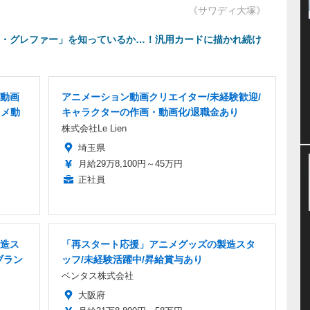
《サワディ大塚》
ダイ・グレファー」を知っているか…！汎用カードに描かれ続け
動画
アニメーション動画クリエイター/未経験歓迎/
ニメ動
キャラクターの作画・動画化/退職金あり
株式会社Le Lien
埼玉県
月給29万8,100円～45万円
正社員
造ス
「再スタート応援」アニメグッズの製造スタ
ブラン
ッフ/未経験活躍中/昇給賞与あり
ベンタス株式会社
大阪府