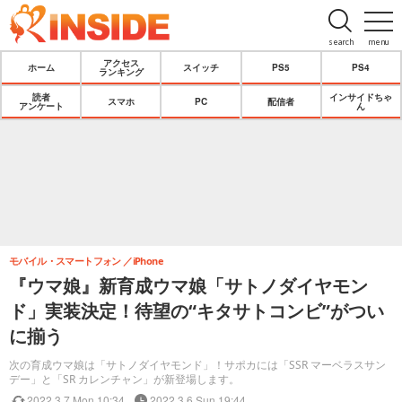
search
menu
アクセス
ホーム
スイッチ
PS5
PS4
ランキング
読者
インサイドちゃ
スマホ
PC
配信者
アンケート
ん
モバイル・スマートフォン
iPhone
『ウマ娘』新育成ウマ娘「サトノダイヤモン
ド」実装決定！待望の“キタサトコンビ”がつい
に揃う
次の育成ウマ娘は「サトノダイヤモンド」！サポカには「SSR マーベラスサン
デー」と「SR カレンチャン」が新登場します。
2022.3.7 Mon 10:34
2022.3.6 Sun 19:44