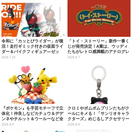
令和に「カッとびライダー」が復
「トイ・ストーリー」新作一番く
活！走行ギミック付きの仮面ライ
じが発売決定！A賞は、ウッディ
ダー＆バイクフィギュア―ゼッ
たちがレトロ感満載のアナログレ
ツ、新1号など全7種類
コード上を走る姿で立体化
2026.7.25
2026.8.7
『ポケモン』を手芸モチーフで立
クロミやポムポムプリンたちがク
体化！仲良しなピカチュウ＆デデ
ールにキメる！「サンリオキャラ
ンネやチルット＆ウールーなど全
クターズ」めじるしアクセサリー
6種
がガシャポン展開
2026.8.9
2026.8.9