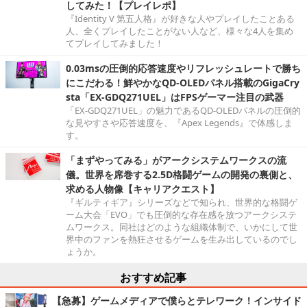
してみた！【プレイレポ】
『Identity V 第五人格』が好きな人やプレイしたことある
人、全くプレイしたことがない人など、様々な4人を集め
てプレイしてみました！
0.03msの圧倒的応答速度やリフレッシュレートで勝ち
にこだわる！鮮やかなQD-OLEDパネル搭載のGigaCry
sta「EX-GDQ271UEL」はFPSゲーマー注目の武器
「EX-GDQ271UEL」の魅力であるQD-OLEDパネルの圧倒的
な見やすさや応答速度を、『Apex Legends』で体感しま
す。
「まずやってみる」がアークシステムワークスの流
儀。世界を席巻する2.5D格闘ゲームの開発の裏側と、
求める人物像【キャリアクエスト】
『ギルティギア』シリーズなどで知られ、世界的な格闘ゲ
ーム大会「EVO」でも圧倒的な存在感を放つアークシステ
ムワークス。同社はどのような組織体制で、いかにして世
界中のファンを熱狂させるゲームを生み出しているのでし
ょうか。
おすすめ記事
【急募】ゲームメディアで僕らとテレワーク！インサイド