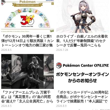
『ポケモン』30周年一番くじ第1
ホロライブ・白銀ノエルの水着衣
弾が12月14日より順次再販！カン
装、1人だけ“年齢制限級”のセク
トー～シンオウ地方の御三家が集
シーさで反響―兎田ぺこらも
まった時計、ぬいぐるみなど記念
「こ、こんなことが許されていい
2026.8.5
2026.7.28
グッズ盛りだくさん
のか？」と興奮隠せず
『ファイアーエムブレム 万紫千
「ポケモンカードゲーム30周年記
紅』は『風花雪月』の“血の同窓
念商品」がポケモンセンターオン
会”超え!?「主人公全員死亡」から
ラインで抽選販売！“本人認証”で
始まる物語は、様々なシリーズ作
当選率アップ
2026.8.5
2026.8.9