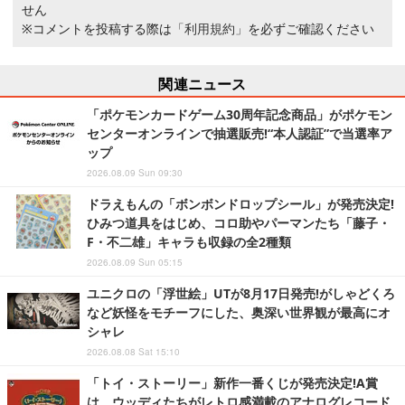
せん
※コメントを投稿する際は
「利用規約」
を必ずご確認ください
関連ニュース
「ポケモンカードゲーム30周年記念商品」がポケモン
センターオンラインで抽選販売!“本人認証”で当選率ア
ップ
2026.08.09 Sun 09:30
ドラえもんの「ボンボンドロップシール」が発売決定!
ひみつ道具をはじめ、コロ助やパーマンたち「藤子・
F・不二雄」キャラも収録の全2種類
2026.08.09 Sun 05:15
ユニクロの「浮世絵」UTが8月17日発売!がしゃどくろ
など妖怪をモチーフにした、奥深い世界観が最高にオ
シャレ
2026.08.08 Sat 15:10
「トイ・ストーリー」新作一番くじが発売決定!A賞
は、ウッディたちがレトロ感満載のアナログレコード