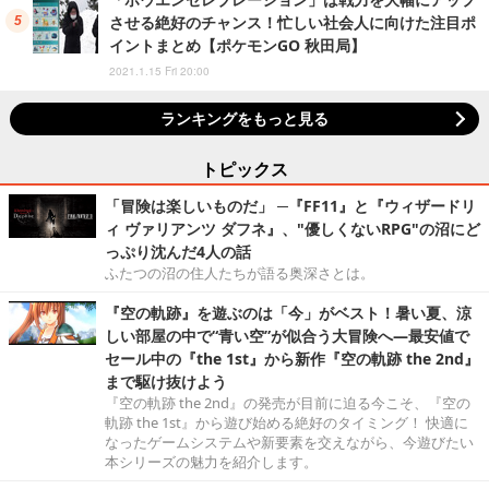
させる絶好のチャンス！忙しい社会人に向けた注目ポ
イントまとめ【ポケモンGO 秋田局】
2021.1.15 Fri 20:00
ランキングをもっと見る
トピックス
「冒険は楽しいものだ」 ─『FF11』と『ウィザードリ
ィ ヴァリアンツ ダフネ』、"優しくないRPG"の沼にど
っぷり沈んだ4人の話
ふたつの沼の住人たちが語る奥深さとは。
『空の軌跡』を遊ぶのは「今」がベスト！暑い夏、涼
しい部屋の中で“青い空”が似合う大冒険へ―最安値で
セール中の『the 1st』から新作『空の軌跡 the 2nd』
まで駆け抜けよう
『空の軌跡 the 2nd』の発売が目前に迫る今こそ、『空の
軌跡 the 1st』から遊び始める絶好のタイミング！ 快適に
なったゲームシステムや新要素を交えながら、今遊びたい
本シリーズの魅力を紹介します。