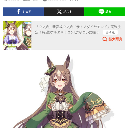
シェア
ポスト
送る
『ウマ娘』新育成ウマ娘「サトノダイヤモンド」実装決
定！待望の“キタサトコンビ”がついに揃う
全 4 枚
拡大写真