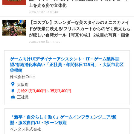
上を走る姿で立体化
2026.08.07 Fri 03:40
【コスプレ】スレンダーな美スタイルのミニスカメイ
ドが夜景に映える!フリルスカートからのぞく美太もも
が眩しい台湾ガール【写真10枚】 2枚目の写真・画像
2026.08.09 Sun 11:00
ゲーム向けUIデザイナーアシスタント・IT・ゲーム業界志
望/有給消化率高い「正社員・年間休日125日」・大阪市北区
曾根崎
株式会社Creer
大阪府
月給21万3,400円～35万3,400円
正社員
「新卒・自分らしく働く」ゲームインフラエンジニア/髪
型・服装自由/U・Iターン歓迎
ベンタス株式会社