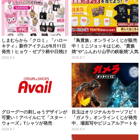
しまむらから「クロミ」「ハロー
「鳥貴族」オンラインくじが販売
キティ」新作アイテムが8月11日
中！ミニジョッキはじめ、“貴族
発売！ヒョウ・ゼブラ柄や日焼け
焼”や”ふんわり山芋の鉄板焼”人気
デザインの可愛い雑貨・アパレル
メニューTシャツなどラインナッ
2026.8.6
2026.8.7
など多数
プ
グローグーの刺しゅうデザインが
目玉はオリジナルカラーソフビ！
可愛い！アベイルにて「スター・
「ガメラ」オンラインくじが発売
ウォーズ」Tシャツが発売
中、場面写やビジュアルアートを
使用した豪華賞品をラインナップ
2026.8.7
2026.8.9