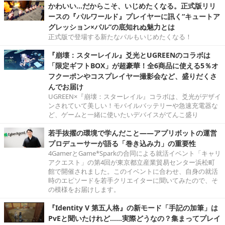
かわいい…だからこそ、いじめたくなる。正式版リリ
ースの『パルワールド』プレイヤーに訊く“キュートア
グレッション×パル”の底知れぬ魅力とは
正式版で登場する新たなパルもいじめたくなる！
『崩壊：スターレイル』爻光とUGREENのコラボは
「限定ギフトBOX」が超豪華！全6商品に使える5％オ
フクーポンやコスプレイヤー撮影会など、盛りだくさ
んでお届け
UGREEN×『崩壊：スターレイル』コラボは、爻光がデザイ
ンされていて美しい！モバイルバッテリーや急速充電器な
ど、ゲームと一緒に使いたいデバイスがてんこ盛り
若手抜擢の環境で学んだこと――アプリボットの運営
プロデューサーが語る「巻き込み力」の重要性
4GamerとGame*Sparkの合同による就活イベント「キャリ
アクエスト」の第4回が東京都立産業貿易センター浜松町
館で開催されました。このイベントに合わせ、自身の就活
時のエピソードを若手クリエイターに聞いてみたので、そ
の模様をお届けします。
『Identity V 第五人格』の新モード「手記の加筆」は
PvEと聞いたけれど……実際どうなの？集まってプレイ