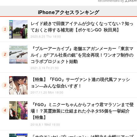
を想起させる
Recommended by
iPhoneアクセスランキング
レイド続きで回復アイテムが少なくなってない？知っ
ておくと得する補充術【ポケモンGO 秋田局】
2020.6.25 Thu 19:00
『ブルーアーカイブ』老舗エアガンメーカー「東京マ
ルイ」が“アル社長の銃”を完全再現！ワンオフ制作の
コラボプロジェクト始動
2021.3.19 Fri 21:50
【特集】『FGO』サーヴァント達の現代風ファッシ
ョン―みんな似合いすぎ！
2017.11.20 Mon 19:00
『FGO』ミニクーちゃんからフォウ君マラソンまで登
場！？英霊旅装に仕組まれた小ネタ55個を一挙紹介
【特集】
2018.8.1 Wed 19:00
「ホウエンセレブレーション」は戦力を大幅にアップ