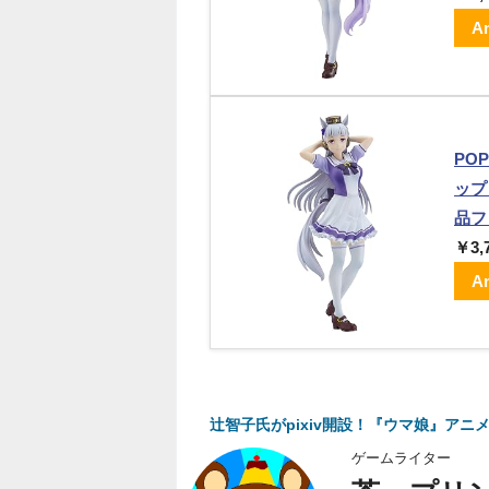
A
PO
ップ
品フ
￥3,
A
辻智子氏がpixiv開設！『ウマ娘』ア
ゲームライター