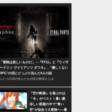
「冒険は楽しいものだ」 ─『FF11』と『ウィザ
ードリィ ヴァリアンツ ダフネ』、"優しくない
RPG"の沼にどっぷり沈んだ4人の話
ふたつの沼の住人たちが語る奥深さとは。
『空の軌跡』を遊ぶのは
「今」がベスト！暑い夏、
涼しい部屋の中で“青い
空”が似合う大冒険へ―最