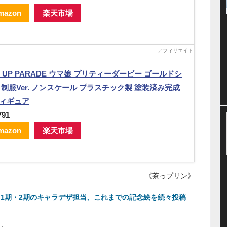
mazon
楽天市場
P UP PARADE ウマ娘 プリティーダービー ゴールドシ
 制服Ver. ノンスケール プラスチック製 塗装済み完成
ィギュア
791
mazon
楽天市場
《茶っプリン》
ニメ1期・2期のキャラデザ担当、これまでの記念絵を続々投稿