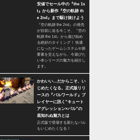
安値でセール中の『the 1s
t』から新作『空の軌跡 th
e 2nd』まで駆け抜けよう
『空の軌跡 the 2nd』の発売
が目前に迫る今こそ、『空の
軌跡 the 1st』から遊び始め
る絶好のタイミング！ 快適
になったゲームシステムや新
要素を交えながら、今遊びた
い本シリーズの魅力を紹介し
ます。
かわいい…だからこそ、い
じめたくなる。正式版リリ
ースの『パルワールド』プ
レイヤーに訊く“キュート
アグレッション×パル”の
底知れぬ魅力とは
正式版で登場する新たなパル
もいじめたくなる！