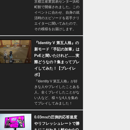
京都立産業貿易センター浜松
町館で開催されました。この
イベントに合わせ、自身の就
活時のエピソードを若手クリ
エイターに聞いてみたので、
その模様をお届けします。
『Identity V 第五人格』の
新モード「手記の加筆」は
PvEと聞いたけれど……実
際どうなの？集まってプレ
イしてみた！【プレイレ
ポ】
『Identity V 第五人格』が好
きな人やプレイしたことある
人、全くプレイしたことがな
い人など、様々な4人を集め
てプレイしてみました！
0.03msの圧倒的応答速度
やリフレッシュレートで勝
ちにこだわる！鮮やかなQ