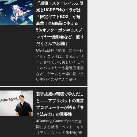
『崩壊：スターレイル』爻
光とUGREENのコラボは
「限定ギフトBOX」が超
豪華！全6商品に使える
5％オフクーポンやコスプ
レイヤー撮影会など、盛り
だくさんでお届け
UGREEN×『崩壊：スターレ
イル』コラボは、爻光がデザ
インされていて美しい！モバ
イルバッテリーや急速充電器
など、ゲームと一緒に使いた
いデバイスがてんこ盛り
若手抜擢の環境で学んだこ
と――アプリボットの運営
プロデューサーが語る「巻
き込み力」の重要性
4GamerとGame*Sparkの合
同による就活イベント「キャ
リアクエスト」の第4回が東