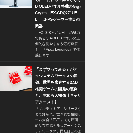
D-OLEDパネル搭載のGiga
Crysta「EX-GDQ271UE
L」はFPSゲーマー注目の
武器
「EX-GDQ271UEL」の魅力
であるQD-OLEDパネルの圧
倒的な見やすさや応答速度
を、『Apex Legends』で体
感します。
「まずやってみる」がアー
クシステムワークスの流
儀。世界を席巻する2.5D
格闘ゲームの開発の裏側
と、求める人物像【キャリ
アクエスト】
『ギルティギア』シリーズな
どで知られ、世界的な格闘ゲ
ーム大会「EVO」でも圧倒
的な存在感を放つアークシス
テムワークス。同社はどのよ