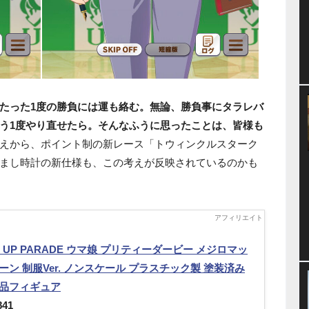
たった1度の勝負には運も絡む。無論、勝負事にタラレバ
う1度やり直せたら。そんなふうに思ったことは、皆様も
えから、ポイント制の新レース「トウィンクルスターク
まし時計の新仕様も、この考えが反映されているのかも
P UP PARADE ウマ娘 プリティーダービー メジロマッ
ーン 制服Ver. ノンスケール プラスチック製 塗装済み
品フィギュア
841