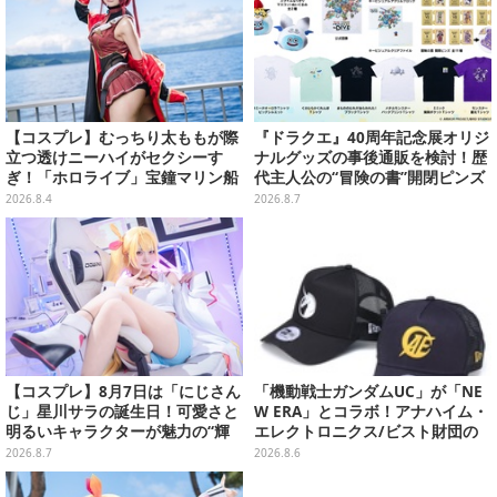
【コスプレ】むっちり太ももが際
『ドラクエ』40周年記念展オリジ
立つ透けニーハイがセクシーす
ナルグッズの事後通販を検討！歴
ぎ！「ホロライブ」宝鐘マリン船
代主人公の“冒険の書”開閉ピンズ
長が反則級の可愛いへそ出し姿で
をはじめ、ユニークなＴシャツや
2026.8.4
2026.8.7
魅せる【写真8枚】
雑貨など
【コスプレ】8月7日は「にじさん
「機動戦士ガンダムUC」が「NE
じ」星川サラの誕生日！可愛さと
W ERA」とコラボ！アナハイム・
明るいキャラクターが魅力の“輝
エレクトロニクス/ビスト財団の
く一番星”な美女レイヤーまとめ
キャップが予約開始
2026.8.7
2026.8.6
【写真40枚】