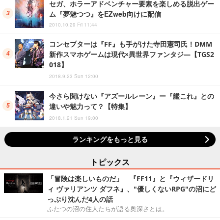
セガ、ホラーアドベンチャー要素を楽しめる脱出ゲー
ム『夢魅つつ』をEZweb向けに配信
2010.10.29 Fri 11:44
コンセプターは『FF』も手がけた寺田憲司氏！DMM
新作スマホゲームは現代×異世界ファンタジ―【TGS2
018】
2018.9.23 Sun 12:00
今さら聞けない『アズールレーン』ー『艦これ』との
違いや魅力って？【特集】
2018.1.21 Sun 19:00
ランキングをもっと見る
トピックス
「冒険は楽しいものだ」 ─『FF11』と『ウィザードリ
ィ ヴァリアンツ ダフネ』、"優しくないRPG"の沼にど
っぷり沈んだ4人の話
ふたつの沼の住人たちが語る奥深さとは。