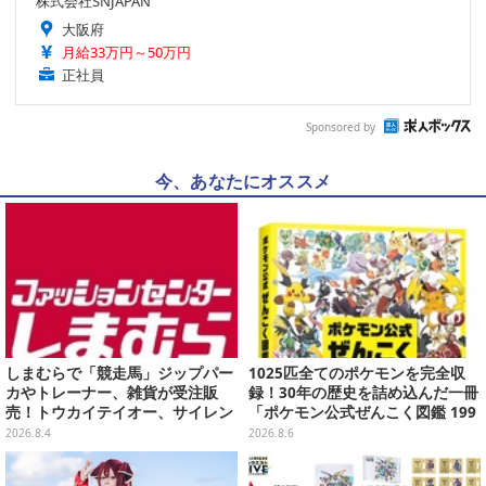
株式会社SNJAPAN
大阪府
月給33万円～50万円
正社員
Sponsored by
今、あなたにオススメ
しまむらで「競走馬」ジップパー
1025匹全てのポケモンを完全収
カやトレーナー、雑貨が受注販
録！30年の歴史を詰め込んだ一冊
売！トウカイテイオー、サイレン
「ポケモン公式ぜんこく図鑑 199
ススズカなど名馬5頭をデザイン
6-2026」が大ボリューム
2026.8.4
2026.8.6