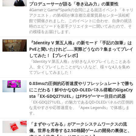
プロデューサーが語る「巻き込み力」の重要性
4GamerとGame*Sparkの合同による就活イベント「キャリ
アクエスト」の第4回が東京都立産業貿易センター浜松町
館で開催されました。このイベントに合わせ、自身の就活
時のエピソードを若手クリエイターに聞いてみたので、そ
の模様をお届けします。
『Identity V 第五人格』の新モード「手記の加筆」は
PvEと聞いたけれど……実際どうなの？集まってプレイ
してみた！【プレイレポ】
『Identity V 第五人格』が好きな人やプレイしたことある
人、全くプレイしたことがない人など、様々な4人を集め
てプレイしてみました！
0.03msの圧倒的応答速度やリフレッシュレートで勝ち
にこだわる！鮮やかなQD-OLEDパネル搭載のGigaCry
sta「EX-GDQ271UEL」はFPSゲーマー注目の武器
「EX-GDQ271UEL」の魅力であるQD-OLEDパネルの圧倒的
な見やすさや応答速度を、『Apex Legends』で体感しま
す。
「まずやってみる」がアークシステムワークスの流
儀。世界を席巻する2.5D格闘ゲームの開発の裏側と、