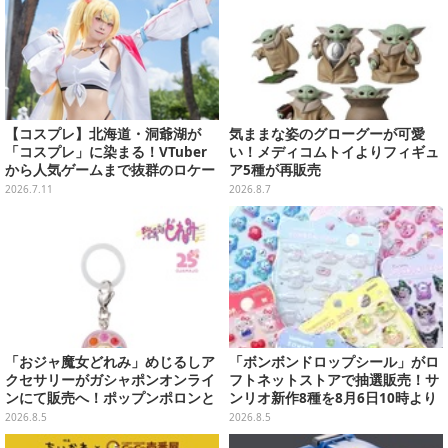
【コスプレ】北海道・洞爺湖が
気ままな姿のグローグーが可愛
「コスプレ」に染まる！VTuber
い！メディコムトイよりフィギュ
から人気ゲームまで抜群のロケー
ア5種が再販売
ションも必見な美女レイヤー10選
2026.7.11
2026.8.7
【写真45枚】
「おジャ魔女どれみ」めじるしア
「ボンボンドロップシール」がロ
クセサリーがガシャポンオンライ
フトネットストアで抽選販売！サ
ンにて販売へ！ポップンポロンと
ンリオ新作8種を8月6日10時より
魔法玉の2連チャームなど全9種
受付開始
2026.8.5
2026.8.5