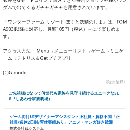
衣装をGモードコインで購入できる特別ショップや種がラン
ダムで出てくるガチャガチャも用意されています。
『ワンダーファーム リゾート ぼくと妖精のしま』は、FOM
A903i以降に対応し、月額105円（税込）～にて楽しめま
す。
アクセス方法：iMenu→メニューリスト→ゲーム→ミニゲ
ーム→テトリス＆Getプチアプリ
(C)G-mode
《階堂 綾野》
ご先祖様になって何世代も家族を見守り続けるユニークなSL
G『しあわせ家族劇場』
ゲーム向けUIデザイナーアシスタント正社員・資格不問「正
社員/週休2日制/育休実績あり」アニメ・マンガ好き歓迎
株式会社ELシステム