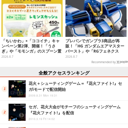
「ちいかわ」×「ココイチ」キャ
プレバンでガンプラ3商品が再
ンペーン第2弾、開催！「うさ
販！「HG ガンダムエアマスター
ぎ」や「モモンガ」のスプーン置
バースト」や「RGフェネクス
きをGETしよう
（ナラティブVer.）」も
2026.8.7
2026.8.7
Recommended by
全般アクセスランキング
花火＋シューティングゲーム＝『花火ファイト!』セ
ガiモードで配信開始
2009.8.31 Mon 19:31
セガ、花火大会がモチーフのシューティングゲーム
『花火ファイト!』を配信
2010.3.19 Fri 14:02