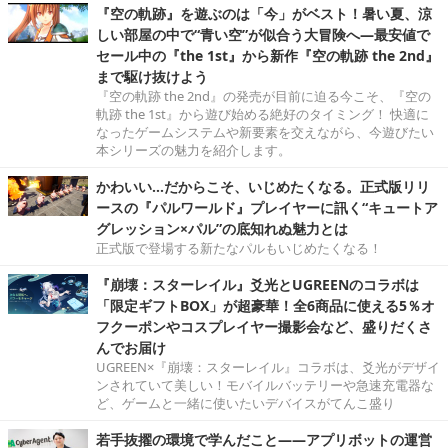
『空の軌跡』を遊ぶのは「今」がベスト！暑い夏、涼
しい部屋の中で“青い空”が似合う大冒険へ―最安値で
セール中の『the 1st』から新作『空の軌跡 the 2nd』
まで駆け抜けよう
『空の軌跡 the 2nd』の発売が目前に迫る今こそ、『空の
軌跡 the 1st』から遊び始める絶好のタイミング！ 快適に
なったゲームシステムや新要素を交えながら、今遊びたい
本シリーズの魅力を紹介します。
かわいい…だからこそ、いじめたくなる。正式版リリ
ースの『パルワールド』プレイヤーに訊く“キュートア
グレッション×パル”の底知れぬ魅力とは
正式版で登場する新たなパルもいじめたくなる！
『崩壊：スターレイル』爻光とUGREENのコラボは
「限定ギフトBOX」が超豪華！全6商品に使える5％オ
フクーポンやコスプレイヤー撮影会など、盛りだくさ
んでお届け
UGREEN×『崩壊：スターレイル』コラボは、爻光がデザイ
ンされていて美しい！モバイルバッテリーや急速充電器な
ど、ゲームと一緒に使いたいデバイスがてんこ盛り
若手抜擢の環境で学んだこと――アプリボットの運営