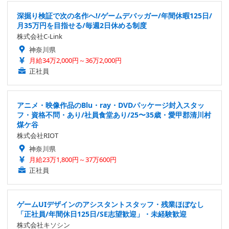
深掘り検証で次の名作へ!/ゲームデバッガー/年間休暇125日/
月35万円を目指せる/毎週2日休める制度
株式会社C-Link
神奈川県
月給34万2,000円～36万2,000円
正社員
アニメ・映像作品のBlu・ray・DVDパッケージ封入スタッ
フ・資格不問・あり/社員食堂あり/25〜35歳・愛甲郡清川村
煤ケ谷
株式会社RIOT
神奈川県
月給23万1,800円～37万600円
正社員
ゲームUIデザインのアシスタントスタッフ・残業ほぼなし
「正社員/年間休日125日/SE志望歓迎」・未経験歓迎
株式会社キソシン