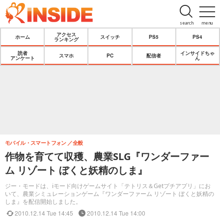
search
menu
アクセス
ホーム
スイッチ
PS5
PS4
ランキング
読者
インサイドちゃ
スマホ
PC
配信者
アンケート
ん
モバイル・スマートフォン
全般
作物を育てて収穫、農業SLG『ワンダーファー
ム リゾート ぼくと妖精のしま』
ジー・モードは、iモード向けゲームサイト「テトリス＆Getプチアプリ」にお
いて、農業シミュレーションゲーム『ワンダーファーム リゾート ぼくと妖精の
しま』を配信開始しました。
2010.12.14 Tue 14:45
2010.12.14 Tue 14:00