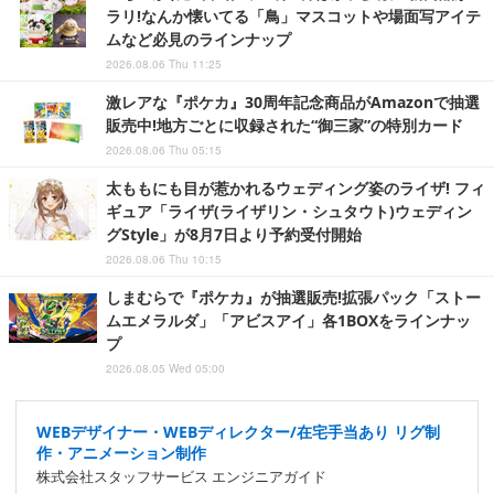
ラリ!なんか懐いてる「鳥」マスコットや場面写アイテ
ムなど必見のラインナップ
2026.08.06 Thu 11:25
激レアな『ポケカ』30周年記念商品がAmazonで抽選
販売中!地方ごとに収録された“御三家”の特別カード
2026.08.06 Thu 05:15
太ももにも目が惹かれるウェディング姿のライザ! フィ
ギュア「ライザ(ライザリン・シュタウト)ウェディン
グStyle」が8月7日より予約受付開始
2026.08.06 Thu 10:15
しまむらで『ポケカ』が抽選販売!拡張パック「ストー
ムエメラルダ」「アビスアイ」各1BOXをラインナッ
プ
2026.08.05 Wed 05:00
WEBデザイナー・WEBディレクター/在宅手当あり リグ制
作・アニメーション制作
株式会社スタッフサービス エンジニアガイド