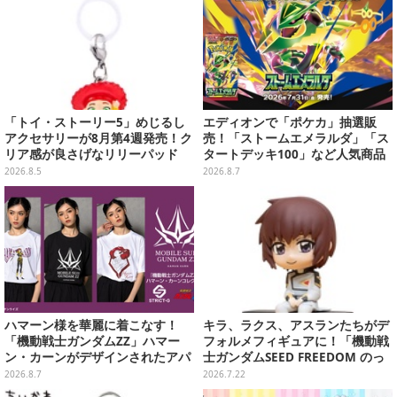
「トイ・ストーリー5」めじるし
エディオンで「ポケカ」抽選販
アクセサリーが8月第4週発売！ク
売！「ストームエメラルダ」「ス
リア感が良さげなリリーパッド
タートデッキ100」など人気商品
や、ジェシーなど全5種ラインナ
が対象
2026.8.5
2026.8.7
ップ
ハマーン様を華麗に着こなす！
キラ、ラクス、アスランたちがデ
「機動戦士ガンダムZZ」ハマー
フォルメフィギュアに！「機動戦
ン・カーンがデザインされたアパ
士ガンダムSEED FREEDOM のっ
レルが販売
かるんです♪」予約締切間近
2026.8.7
2026.7.22