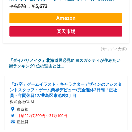
￥6,578
→
￥5,673
Amazon
楽天市場
《サワディ大塚》
『ダイパリメイク』北海道民必見!? ヨスガシティが住みたい
街ランキング1位の理由とは…
「27卒」ゲームイラスト・キャラクターデザインのアシスタ
ントスタッフ・ゲーム業界デビュー/完全週休2日制「正社
員・年間休日17/豊島区東池袋2丁目
株式会社GUM
東京都
月給22万7,300円～31万100円
正社員