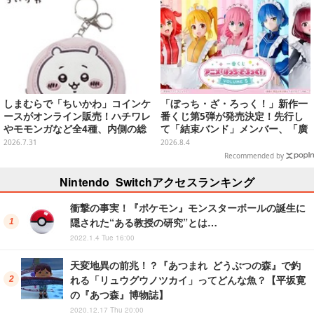
しまむらで「ちいかわ」コインケ
「ぼっち・ざ・ろっく！」新作一
ースがオンライン販売！ハチワレ
番くじ第5弾が発売決定！先行し
やモモンガなど全4種、内側の総
て「結束バンド」メンバー、「廣
柄デザインも注目
井きくり」のメイド衣装フィギュ
2026.7.31
2026.8.4
アを公開
Recommended by
Nintendo Switchアクセスランキング
衝撃の事実！『ポケモン』モンスターボールの誕生に
隠された“ある教授の研究”とは…
2022.1.4 Tue 16:00
天変地異の前兆！？『あつまれ どうぶつの森』で釣
れる「リュウグウノツカイ」ってどんな魚？【平坂寛
の『あつ森』博物誌】
2020.12.17 Thu 20:00