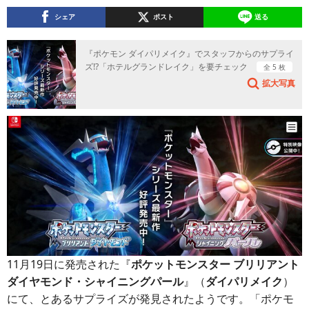
シェア
ポスト
送る
『ポケモン ダイパリメイク』でスタッフからのサプライ
ズ!?「ホテルグランドレイク」を要チェック
全 5 枚
拡大写真
11月19日に発売された『
ポケットモンスター ブリリアント
ダイヤモンド・シャイニングパール
』（
ダイパリメイク
）
にて、とあるサプライズが発見されたようです。「ポケモ