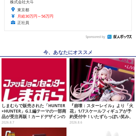
株式会社大斗
東京都
月給30万円～56万円
正社員
Sponsored by
今、あなたにオススメ
しまむらで販売された「HUNTER
『崩壊：スターレイル』より「火
×HUNTER」G.I.編テーマの一部商
花」1/7スケールフィギュアが予
品が受注再販！カードデザインの
約受付中！いたずらっぽい笑み、
キーホルダーや、キルアたちのセ
シルクハット型のステージが華や
2026.8.7
2026.8.6
リフ付ソックスなど
かさを演出