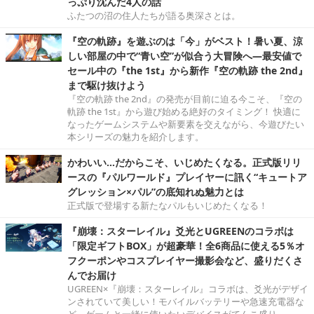
っぷり沈んだ4人の話
ふたつの沼の住人たちが語る奥深さとは。
『空の軌跡』を遊ぶのは「今」がベスト！暑い夏、涼
しい部屋の中で“青い空”が似合う大冒険へ―最安値で
セール中の『the 1st』から新作『空の軌跡 the 2nd』
まで駆け抜けよう
『空の軌跡 the 2nd』の発売が目前に迫る今こそ、『空の
軌跡 the 1st』から遊び始める絶好のタイミング！ 快適に
なったゲームシステムや新要素を交えながら、今遊びたい
本シリーズの魅力を紹介します。
かわいい…だからこそ、いじめたくなる。正式版リリ
ースの『パルワールド』プレイヤーに訊く“キュートア
グレッション×パル”の底知れぬ魅力とは
正式版で登場する新たなパルもいじめたくなる！
『崩壊：スターレイル』爻光とUGREENのコラボは
「限定ギフトBOX」が超豪華！全6商品に使える5％オ
フクーポンやコスプレイヤー撮影会など、盛りだくさ
んでお届け
UGREEN×『崩壊：スターレイル』コラボは、爻光がデザイ
ンされていて美しい！モバイルバッテリーや急速充電器な
ど、ゲームと一緒に使いたいデバイスがてんこ盛り