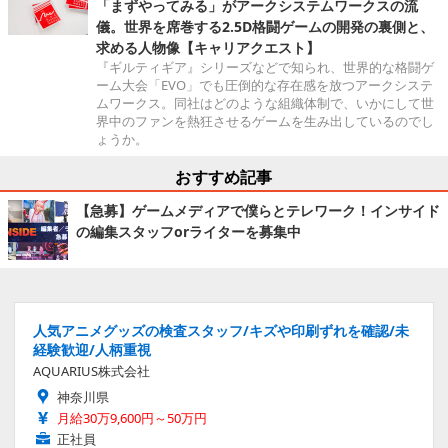
「まずやってみる」がアークシステムワークスの流
儀。世界を席巻する2.5D格闘ゲームの開発の裏側と、
求める人物像【キャリアクエスト】
『ギルティギア』シリーズなどで知られ、世界的な格闘ゲ
ーム大会「EVO」でも圧倒的な存在感を放つアークシステ
ムワークス。同社はどのような組織体制で、いかにして世
界中のファンを熱狂させるゲームを生み出しているのでし
ょうか。
おすすめ記事
【急募】ゲームメディアで僕らとテレワーク！インサイド
の編集スタッフorライターを募集中
人気アニメグッズの検査スタッフ/キズや印刷ずれを確認/未
経験歓迎/人柄重視
AQUARIUS株式会社
神奈川県
月給30万9,600円～50万円
正社員