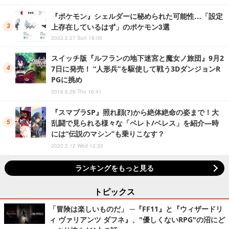
『ポケモン』シェルダーに秘められた可能性…「設定
上存在しているはず」のポケモン3選
2022.2.27 Sun 18:00
スイッチ版『ルフランの地下迷宮と魔女ノ旅団』9月2
7日に発売！ “人形兵”を駆使して戦う3DダンジョンR
PGに挑め
2018.6.28 Thu 16:41
『スマブラSP』照れ顔(?)から絶体絶命の姿まで！大
乱闘で見られる様々な「ベレト/ベレス」を紹介―時
には“伝説のマシン”も乗りこなす？
2020.2.12 Wed 12:30
ランキングをもっと見る
トピックス
「冒険は楽しいものだ」 ─『FF11』と『ウィザードリ
ィ ヴァリアンツ ダフネ』、"優しくないRPG"の沼にど