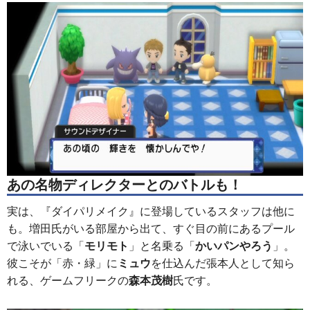
あの名物ディレクターとのバトルも！
実は、『ダイパリメイク』に登場しているスタッフは他に
も。増田氏がいる部屋から出て、すぐ目の前にあるプール
で泳いでいる「
モリモト
」と名乗る「
かいパンやろう
」。
彼こそが「赤・緑」に
ミュウ
を仕込んだ張本人として知ら
れる、ゲームフリークの
森本茂樹
氏です。