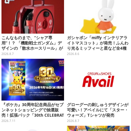
こんなものまで、“シャア専
ガシャポン「miffy インテリアラ
用”！？ 「機動戦士ガンダム」デ
イトマスコット」が発売！ふんわ
ザインの「散水ホースリール」が
り光るミッフィーと星など全4種
予約開始ーあえて存在感を放つ赤
ラインナップ
2026.8.7
2026.8.6
さ
『ポケカ』30周年記念商品がセブ
グローグーの刺しゅうデザインが
ンネットショッピングで抽選販
可愛い！アベイルにて「スター・
売！拡張パック「30th CELEBRAT
ウォーズ」Tシャツが発売
ION」と「エーフィ・ブラッキー
2026.7.11
2026.8.7
セット」が対象