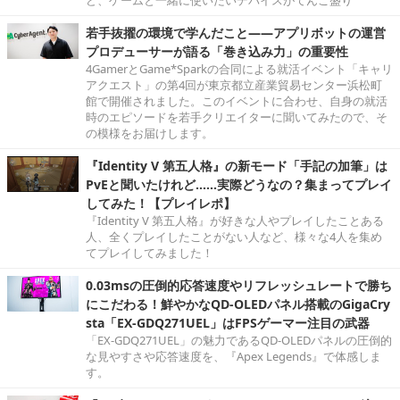
若手抜擢の環境で学んだこと――アプリボットの運営
プロデューサーが語る「巻き込み力」の重要性
4GamerとGame*Sparkの合同による就活イベント「キャリ
アクエスト」の第4回が東京都立産業貿易センター浜松町
館で開催されました。このイベントに合わせ、自身の就活
時のエピソードを若手クリエイターに聞いてみたので、そ
の模様をお届けします。
『Identity V 第五人格』の新モード「手記の加筆」は
PvEと聞いたけれど……実際どうなの？集まってプレイ
してみた！【プレイレポ】
『Identity V 第五人格』が好きな人やプレイしたことある
人、全くプレイしたことがない人など、様々な4人を集め
てプレイしてみました！
0.03msの圧倒的応答速度やリフレッシュレートで勝ち
にこだわる！鮮やかなQD-OLEDパネル搭載のGigaCry
sta「EX-GDQ271UEL」はFPSゲーマー注目の武器
「EX-GDQ271UEL」の魅力であるQD-OLEDパネルの圧倒的
な見やすさや応答速度を、『Apex Legends』で体感しま
す。