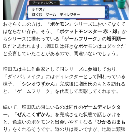
おそらくこの方は、『
ポケモン
』シリーズにおいてなくて
はならない存在。そう、『
ポケットモンスター 赤・緑』
か
らシリーズに携わっている「
ゲームフリーク」
の
増田順一
氏だと思われます。増田氏は好きなポケモンはコダックだ
と公言していたことがあるので、間違いないでしょう。
増田氏は主に作曲家として同シリーズに参加しており、
「ダイパリメイク」にはディレクターとして関わっている
様子。「
シンオウずかん
」完成後に増田氏のもとを訪れる
と、「ゲームフリーク」を代表して表彰してくれます。
続いて、増田氏の隣にいるのは同作の
ゲームディレクタ
ー
。「
ぜんこくずかん
」を完成させた状態で話しかける
と、色違いのポケモンと出会いやすくなる「
ひかるおまも
り
」をくれるそうです。道のりは長いですが、地道に頑張