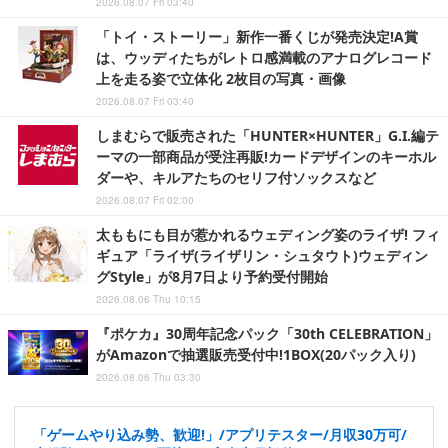
2026.08.07 Fri 03:40
「トイ・ストーリー」新作一番くじが発売決定!A賞
は、ウッディたちがレトロ感満載のアナログレコード
上を走る姿で立体化 2枚目の写真・画像
2026.08.07 Fri 03:40
しまむらで販売された「HUNTER×HUNTER」G.I.編テ
ーマの一部商品が受注再販!カードデザインのキーホル
ダーや、キルアたちのセリフ付ソックスなど
2026.08.07 Fri 02:00
太ももにも目が惹かれるウェディング姿のライザ! フィ
ギュア「ライザ(ライザリン・シュタウト)ウェディン
グStyle」が8月7日より予約受付開始
2026.08.06 Thu 10:15
『ポケカ』30周年記念パック「30th CELEBRATION」
がAmazonで抽選販売受付中!1BOX(20パック入り)
2026.08.06 Thu 03:30
「ゲームやり込み勢、歓迎!」/アプリテスター/月収30万可/