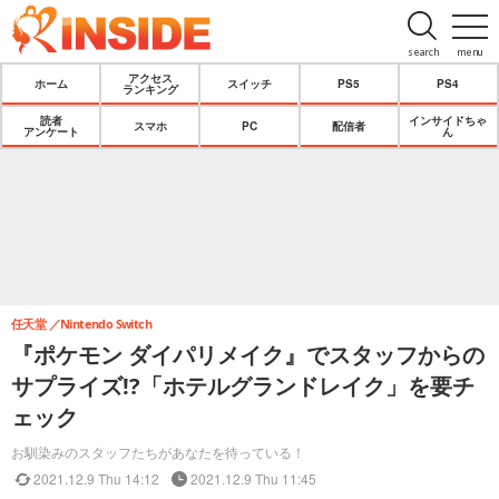
search
menu
アクセス
ホーム
スイッチ
PS5
PS4
ランキング
読者
インサイドちゃ
スマホ
PC
配信者
アンケート
ん
任天堂
Nintendo Switch
『ポケモン ダイパリメイク』でスタッフからの
サプライズ!?「ホテルグランドレイク」を要チ
ェック
お馴染みのスタッフたちがあなたを待っている！
2021.12.9 Thu 14:12
2021.12.9 Thu 11:45