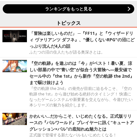
ランキングをもっと見る
トピックス
「冒険は楽しいものだ」 ─『FF11』と『ウィザードリ
ィ ヴァリアンツ ダフネ』、"優しくないRPG"の沼にど
っぷり沈んだ4人の話
ふたつの沼の住人たちが語る奥深さとは。
『空の軌跡』を遊ぶのは「今」がベスト！暑い夏、涼
しい部屋の中で“青い空”が似合う大冒険へ―最安値で
セール中の『the 1st』から新作『空の軌跡 the 2nd』
まで駆け抜けよう
『空の軌跡 the 2nd』の発売が目前に迫る今こそ、『空の
軌跡 the 1st』から遊び始める絶好のタイミング！ 快適に
なったゲームシステムや新要素を交えながら、今遊びたい
本シリーズの魅力を紹介します。
かわいい…だからこそ、いじめたくなる。正式版リリ
ースの『パルワールド』プレイヤーに訊く“キュートア
グレッション×パル”の底知れぬ魅力とは
正式版で登場する新たなパルもいじめたくなる！