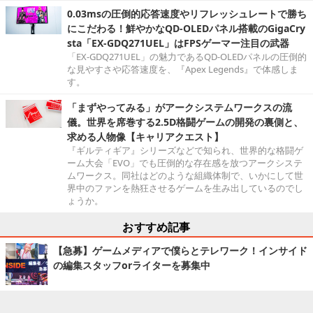
0.03msの圧倒的応答速度やリフレッシュレートで勝ち
にこだわる！鮮やかなQD-OLEDパネル搭載のGigaCry
sta「EX-GDQ271UEL」はFPSゲーマー注目の武器
「EX-GDQ271UEL」の魅力であるQD-OLEDパネルの圧倒的
な見やすさや応答速度を、『Apex Legends』で体感しま
す。
「まずやってみる」がアークシステムワークスの流
儀。世界を席巻する2.5D格闘ゲームの開発の裏側と、
求める人物像【キャリアクエスト】
『ギルティギア』シリーズなどで知られ、世界的な格闘ゲ
ーム大会「EVO」でも圧倒的な存在感を放つアークシステ
ムワークス。同社はどのような組織体制で、いかにして世
界中のファンを熱狂させるゲームを生み出しているのでし
ょうか。
おすすめ記事
【急募】ゲームメディアで僕らとテレワーク！インサイド
の編集スタッフorライターを募集中