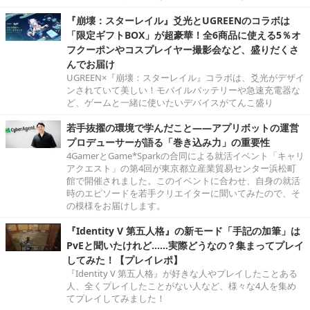
『崩壊：スターレイル』爻光とUGREENのコラボは
「限定ギフトBOX」が超豪華！全6商品に使える5％オ
フクーポンやコスプレイヤー撮影会など、盛りだくさ
んでお届け
UGREEN×『崩壊：スターレイル』コラボは、爻光がデザイ
ンされていて美しい！モバイルバッテリーや急速充電器な
ど、ゲームと一緒に使いたいデバイスがてんこ盛り
若手抜擢の環境で学んだこと――アプリボットの運営
プロデューサーが語る「巻き込み力」の重要性
4GamerとGame*Sparkの合同による就活イベント「キャリ
アクエスト」の第4回が東京都立産業貿易センター浜松町
館で開催されました。このイベントに合わせ、自身の就活
時のエピソードを若手クリエイターに聞いてみたので、そ
の模様をお届けします。
『Identity V 第五人格』の新モード「手記の加筆」は
PvEと聞いたけれど……実際どうなの？集まってプレイ
してみた！【プレイレポ】
『Identity V 第五人格』が好きな人やプレイしたことある
人、全くプレイしたことがない人など、様々な4人を集め
てプレイしてみました！