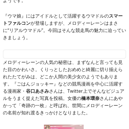
ようです。
『ウマ娘』にはアイドルとして活躍するウマドルの
スマー
トファルコン
が登場しますが、メロディーレーンはまさ
に“リアルウマドル”。今回はそんな競走馬の魅力に迫ってい
きましょう。
メロディーレーンの人気の秘密は、まずなんと言っても見
た目のかわいさ。くりっとしたおめめと綺麗に切り揃えら
れたたてがみは、どこか人間の美少女のようでもありま
す。『ごはんジョッキー』などの競馬漫画を中心に活躍す
る漫画家・
谷口あさみ
さんは、Twitter上でそんなビジュア
ルをうまく捉えた写真を投稿。女優の
橋本環奈
さんにあや
かって「奇跡の一枚」と呼ばれ、世間にメロディーレーン
の名前が知れ渡るきっかけとなりました。