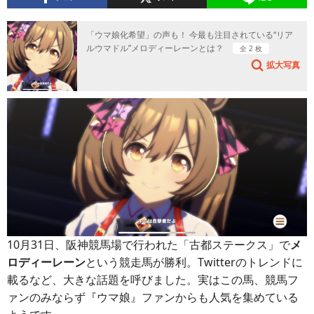
「ウマ娘化希望」の声も！ 今最も注目されている“リア
ルウマドル”メロディーレーンとは？
全 2 枚
拡大写真
10月31日、阪神競馬場で行われた「古都ステークス」で
メ
ロディーレーン
という競走馬が勝利。Twitterのトレンドに
載るなど、大きな話題を呼びました。実はこの馬、競馬フ
ァンのみならず『ウマ娘』ファンからも人気を集めている