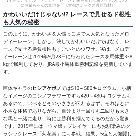
【小さなアイドル・メロディーレーン 】菊を制した弟タイトルホルダー
にお姉ちゃんの意地を！《古都ステークス直前取材》
かわいいだけじゃない!? レースで見せるド根性
も人気の秘密
このように、かわいさ＆人懐っこさで大人気となったメロ
ディーレーン。しかし、決してかわいいだけではなく、レ
ースで見せる勝負根性もすごいとのウワサ。実は、メロデ
ィーレーンは2019年9月28日に行われたレースを馬体重338
kgで勝利しており、JRA最小馬体重勝利記録を更新していま
す。
巨体キャラの
ヒシアケボノ
では510～580キログラム、小柄
なイメージのニシノフラワーですら420～430キログラムも
あるので、比べるとその小ささが伝わるはず。それほどに
小さな体格でありながら、自分より一回りも二回りも大き
な馬と一緒に走り、時には勝利を掴んでくるのだから驚き
です。2019年には「ウマ娘」プレイヤーにもお馴染みのク
ラシックレース「菊花賞」にも参戦。結果、5位と大健闘し