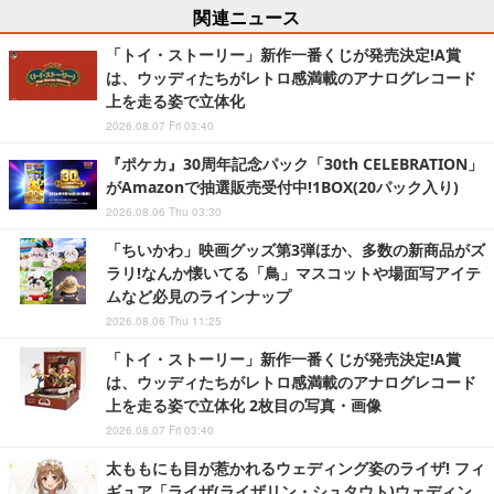
関連ニュース
「トイ・ストーリー」新作一番くじが発売決定!A賞
は、ウッディたちがレトロ感満載のアナログレコード
上を走る姿で立体化
2026.08.07 Fri 03:40
『ポケカ』30周年記念パック「30th CELEBRATION」
がAmazonで抽選販売受付中!1BOX(20パック入り)
2026.08.06 Thu 03:30
「ちいかわ」映画グッズ第3弾ほか、多数の新商品がズ
ラリ!なんか懐いてる「鳥」マスコットや場面写アイテ
ムなど必見のラインナップ
2026.08.06 Thu 11:25
「トイ・ストーリー」新作一番くじが発売決定!A賞
は、ウッディたちがレトロ感満載のアナログレコード
上を走る姿で立体化 2枚目の写真・画像
2026.08.07 Fri 03:40
太ももにも目が惹かれるウェディング姿のライザ! フィ
ギュア「ライザ(ライザリン・シュタウト)ウェディン