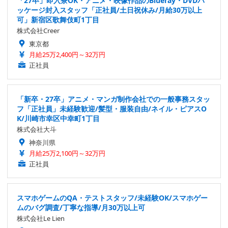
「27卒」即入寮OK・アニメ・映像作品のBlueray・DVDパ
ッケージ封入スタッフ「正社員/土日祝休み/月給30万以上
可」新宿区歌舞伎町1丁目
株式会社Creer
東京都
月給25万2,400円～32万円
正社員
「新卒・27卒」アニメ・マンガ制作会社での一般事務スタッ
フ「正社員」未経験歓迎/髪型・服装自由/ネイル・ピアスO
K/川崎市幸区中幸町1丁目
株式会社大斗
神奈川県
月給25万2,100円～32万円
正社員
スマホゲームのQA・テストスタッフ/未経験OK/スマホゲー
ムのバグ調査/丁寧な指導/月30万以上可
株式会社Le Lien