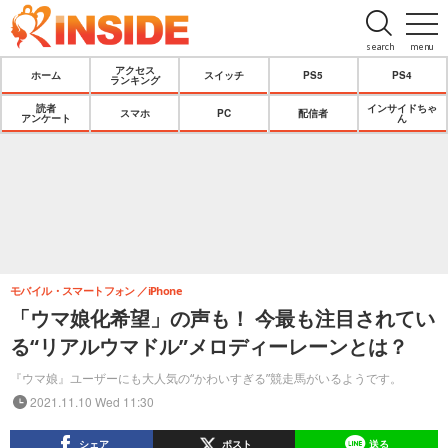
search
menu
アクセス
ホーム
スイッチ
PS5
PS4
ランキング
読者
インサイドちゃ
スマホ
PC
配信者
アンケート
ん
モバイル・スマートフォン
iPhone
「ウマ娘化希望」の声も！ 今最も注目されてい
る“リアルウマドル”メロディーレーンとは？
『ウマ娘』ユーザーにも大人気の“かわいすぎる”競走馬がいるようです。
2021.11.10 Wed 11:30
シェア
ポスト
送る