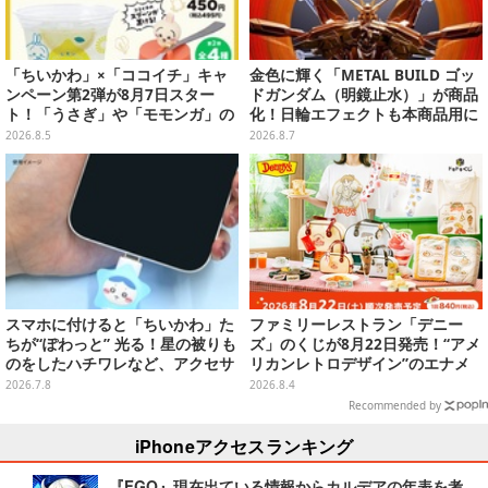
「ちいかわ」×「ココイチ」キャ
金色に輝く「METAL BUILD ゴッ
ンペーン第2弾が8月7日スター
ドガンダム（明鏡止水）」が商品
ト！「うさぎ」や「モモンガ」の
化！日輪エフェクトも本商品用に
スプーン置きをGETしよう
刷新した豪華仕様
2026.8.5
2026.8.7
スマホに付けると「ちいかわ」た
ファミリーレストラン「デニー
ちが“ぽわっと” 光る！星の被りも
ズ」のくじが8月22日発売！“アメ
のをしたハチワレなど、アクセサ
リカンレトロデザイン”のエナメ
リーピン全3種
ルバッグやTシャツなど、日常使
2026.7.8
2026.8.4
いできるグッズを用意
Recommended by
iPhoneアクセスランキング
『FGO』現在出ている情報からカルデアの年表を考