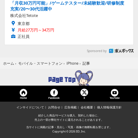
「月収30万円可能」/ゲームテスター/未経験歓迎/研修制度
充実/20〜30代活躍中
株式会社Tetote
東京都
月給27万円～34万円
正社員
Sponsored by
記事
ホーム
›
モバイル・スマートフォン
›
iPhone
›
Home
Facebook
YouTube
X
インサイドについて
お問合せ
広告掲載
会社概要
個人情報保護方針
紹介した商品/サービスを購入、契約した場合に、
売上の一部が弊社サイトに還元されることがあります。
当サイトに掲載の記事・見出し・写真・画像の無断転載を禁じます。
Copyright © 2026 IID, Inc.