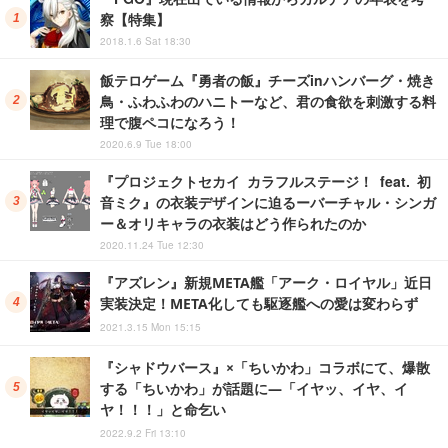
察【特集】
2018.1.6 Sat 18:30
飯テロゲーム『勇者の飯』チーズinハンバーグ・焼き
鳥・ふわふわのハニトーなど、君の食欲を刺激する料
理で腹ペコになろう！
2020.6.9 Tue 18:00
『プロジェクトセカイ カラフルステージ！ feat. 初
音ミク』の衣装デザインに迫るーバーチャル・シンガ
ー＆オリキャラの衣装はどう作られたのか
2020.11.24 Tue 12:30
『アズレン』新規META艦「アーク・ロイヤル」近日
実装決定！META化しても駆逐艦への愛は変わらず
2021.3.15 Mon 15:15
『シャドウバース』×「ちいかわ」コラボにて、爆散
する「ちいかわ」が話題に―「イヤッ、イヤ、イ
ヤ！！！」と命乞い
2022.9.2 Fri 13:10