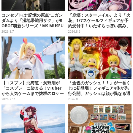
コンセプトは“記憶の原点”…ガン
『崩壊：スターレイル』より「火
ダムより「湿地帯戦用ザク」がR
花」1/7スケールフィギュアが予
OBOT魂新シリーズ「MS MUSEU
約受付中！いたずらっぽい笑み、
M」で商品化！博物館イメージの
シルクハット型のステージが華や
2026.8.7
2026.8.6
ベースも注目
かさを演出
【コスプレ】北海道・洞爺湖が
「金色のガッシュ！！」が一番く
「コスプレ」に染まる！VTuber
じに初登場！フィギュア4体が先
から人気ゲームまで抜群のロケー
行公開、ガッシュは顔が異なる通
ションも必見な美女レイヤー10選
常/ザケルver.の2種
2026.7.11
2026.8.5
【写真45枚】