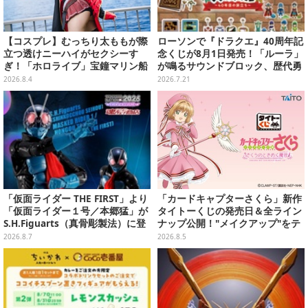
【コスプレ】むっちり太ももが際
ローソンで『ドラクエ』40周年記
立つ透けニーハイがセクシーす
念くじが8月1日発売！「ルーラ」
ぎ！「ホロライブ」宝鐘マリン船
が鳴るサウンドブロック、歴代勇
長が反則級の可愛いへそ出し姿で
者＆スライムのフィギュアなど、
2026.8.4
2026.7.21
魅せる【写真8枚】
シリーズを振り返る景品盛りだく
さん
「仮面ライダー THE FIRST」より
「カードキャプターさくら」新作
「仮面ライダー１号／本郷猛」が
タイトーくじの発売日＆全ライン
S.H.Figuarts（真骨彫製法）に登
ナップ公開！"メイクアップ"をテ
場！8月18日より予約受付開始
ーマに、日常でも使いたくなるア
2026.8.7
2026.8.5
イテムがズラリ