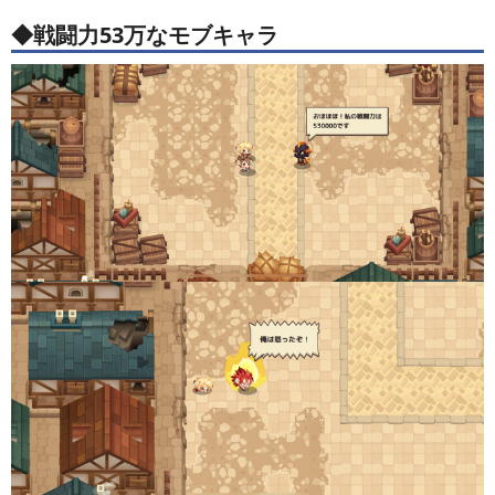
◆戦闘力53万なモブキャラ