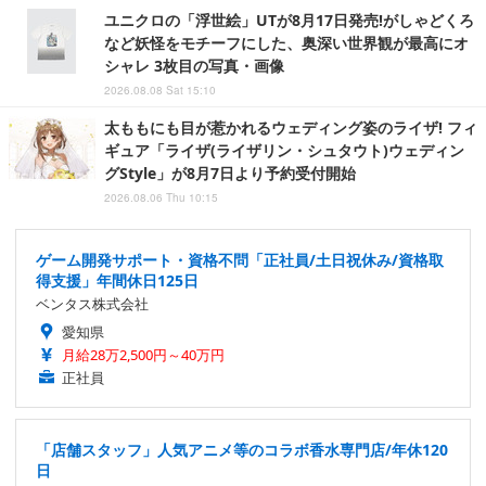
ユニクロの「浮世絵」UTが8月17日発売!がしゃどくろ
など妖怪をモチーフにした、奥深い世界観が最高にオ
シャレ 3枚目の写真・画像
2026.08.08 Sat 15:10
太ももにも目が惹かれるウェディング姿のライザ! フィ
ギュア「ライザ(ライザリン・シュタウト)ウェディン
グStyle」が8月7日より予約受付開始
2026.08.06 Thu 10:15
ゲーム開発サポート・資格不問「正社員/土日祝休み/資格取
得支援」年間休日125日
ベンタス株式会社
愛知県
月給28万2,500円～40万円
正社員
「店舗スタッフ」人気アニメ等のコラボ香水専門店/年休120
日