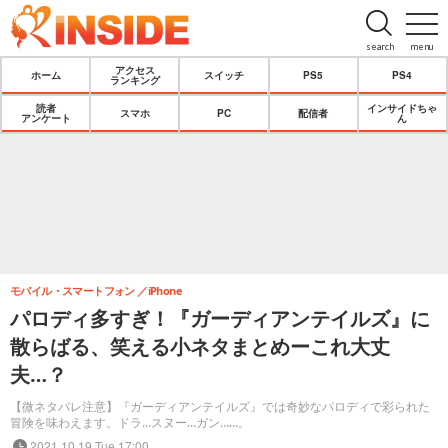
search
menu
アクセス
ホーム
スイッチ
PS5
PS4
ランキング
読者
インサイドちゃ
スマホ
PC
配信者
アンケート
ん
モバイル・スマートフォン
iPhone
パロディ多すぎ！『ガーディアンテイルズ』に
散らばる、笑える小ネタまとめーこれ大丈
夫…？
【微ネタバレ注意】『ガーディアンテイルズ』では奇妙なパロディで彩られた
冒険を味わえます。ドラ…スヌー…ガン……。
2021.10.19 Tue 17:00