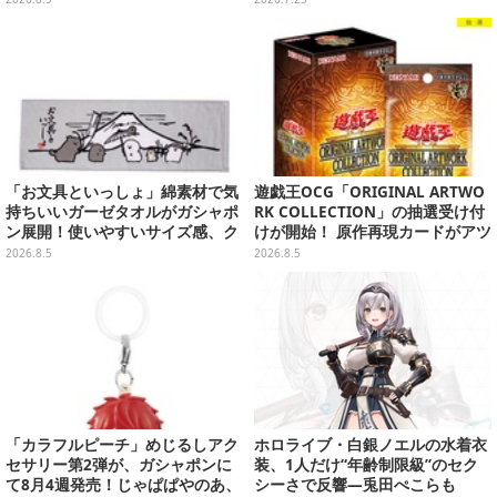
「お文具といっしょ」綿素材で気
遊戯王OCG「ORIGINAL ARTWO
持ちいいガーゼタオルがガシャポ
RK COLLECTION」の抽選受け付
ン展開！使いやすいサイズ感、ク
けが開始！ 原作再現カードがアツ
ールな和柄や可愛らしいお寿司な
いスペシャルパック
2026.8.5
2026.8.5
ど全4種
「カラフルピーチ」めじるしアク
ホロライブ・白銀ノエルの水着衣
セサリー第2弾が、ガシャポンに
装、1人だけ“年齢制限級”のセク
て8月4週発売！じゃぱぱやのあ、
シーさで反響―兎田ぺこらも