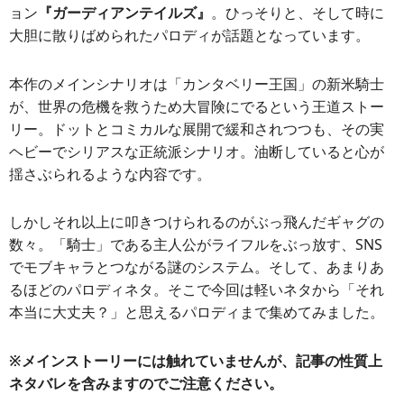
ョン
『ガーディアンテイルズ』
。ひっそりと、そして時に
大胆に散りばめられたパロディが話題となっています。
本作のメインシナリオは「カンタベリー王国」の新米騎士
が、世界の危機を救うため大冒険にでるという王道ストー
リー。ドットとコミカルな展開で緩和されつつも、その実
ヘビーでシリアスな正統派シナリオ。油断していると心が
揺さぶられるような内容です。
しかしそれ以上に叩きつけられるのがぶっ飛んだギャグの
数々。「騎士」である主人公がライフルをぶっ放す、SNS
でモブキャラとつながる謎のシステム。そして、あまりあ
るほどのパロディネタ。そこで今回は軽いネタから「それ
本当に大丈夫？」と思えるパロディまで集めてみました。
※メインストーリーには触れていませんが、記事の性質上
ネタバレを含みますのでご注意ください。