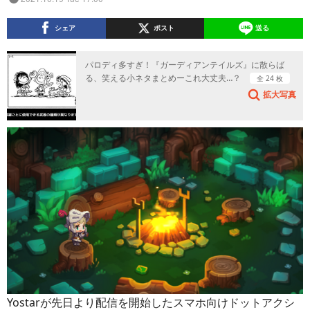
シェア
ポスト
送る
パロディ多すぎ！『ガーディアンテイルズ』に散らば
る、笑える小ネタまとめーこれ大丈夫…？
全 24 枚
拡大写真
Yostarが先日より配信を開始したスマホ向けドットアクシ