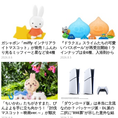
など用意
ガシャポン「miffy インテリアラ
『ドラクエ』スライムたちの可愛
イトマスコット」が発売！ふんわ
い“バスボール”が再受注開始！ラ
り光るミッフィーと星など全4種
インナップは全6種、入浴剤から
ラインナップ
モンスターのフィギュアが出てく
2026.8.6
2026.8.5
る
「ちいかわ」たちがさすまた、び
「ダウンロード版」は本当に主流
んよよを手に立ち向かう！「討伐
なのか？ パッケージ派・DL派の
マスコット～映画ver.～」が順次
二択に“898票”が示した意外な結
展開
末【アンケ結果】
2026.8.9
2026.7.25