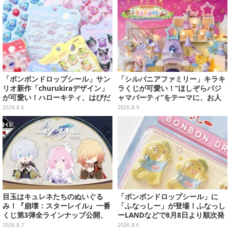
「ボンボンドロップシール」サン
「シルバニアファミリー」キラキ
リオ新作「churukiraデザイン」
ラくじが可愛い！“ほしぞらパジ
が可愛い！ハローキティ、はぴだ
ャマパーティ”をテーマに、お人
んぶいなど全8種類が順次展開
形や建物がラインナップ
2026.8.6
2026.8.9
目玉はキュレネたちのぬいぐる
「ボンボンドロップシール」に
み！『崩壊：スターレイル』一番
「ふなっしー」が登場！ふなっし
くじ第3弾全ラインナップ公開、
ーLANDなどで8月8日より順次発
美麗ビジュアルのアクリルボード
売
2026.8.7
2026.8.6