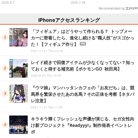
シヴァたちメンバー11名分ライン
「こ、こんなことが許されていい
2026.8.7
2026.7.28
ナップ
のか？」と興奮隠せず
Recommended by
iPhoneアクセスランキング
「フィギュア」はどうやって作られる？ トップメー
カーに密着したら、進化し続ける“職人技”がスゴかっ
た！【フィギュア作り】
PR
2021.10.21 Thu 12:00
レイド続きで回復アイテムが少なくなってない？知っ
ておくと得する補充術【ポケモンGO 秋田局】
2020.6.25 Thu 19:00
『ウマ娘』マンハッタンカフェの「お友だち」は、競
馬界を繁栄させたあの名馬？その正体を考察【ネタバ
レ注意】
2021.11.27 Sat 11:00
キラキラ輝くフレッシュな声優が演じる、セガ女性向
け新プロジェクト『Readyyy!』制作発表イベントレ
ポ