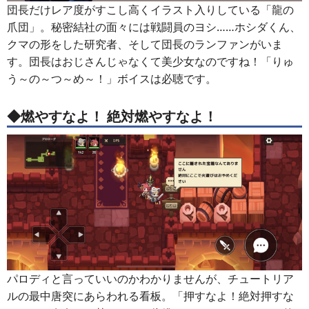
団長だけレア度がすこし高くイラスト入りしている「龍の
爪団」。秘密結社の面々には戦闘員のヨシ……ホシダくん、
クマの形をした研究者、そして団長のランファンがいま
す。団長はおじさんじゃなくて美少女なのですね！「りゅ
う～の～つ～め～！」ボイスは必聴です。
◆燃やすなよ！ 絶対燃やすなよ！
パロディと言っていいのかわかりませんが、チュートリア
ルの最中唐突にあらわれる看板。「押すなよ！絶対押すな