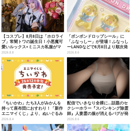
【コスプレ】8月8日は「ホロライ
「ボンボンドロップシール」に
ブ」常闇トワの誕生日！小悪魔可
「ふなっしー」が登場！ふなっし
愛いルックス×ミニスカ私服がマ
ーLANDなどで8月8日より順次発
ジ天使すぎな美女レイヤーまとめ
売
2026.8.8
2026.8.6
【写真45枚】
「ちいかわ」たち3人がみかんを
配信でいきなり全裸に…話題のセ
持って座布団におすわり！「新作
クシーホラー『スパンキング除霊
エニマイくじ」より、ぬいぐるみ
師』人妻霊の服が消えるバグが発
画像が初公開
生。「丸裸になる現象を泣きなが
2026.8.4
2026.8.6
ら修正しました」と現在はアプデ
済み