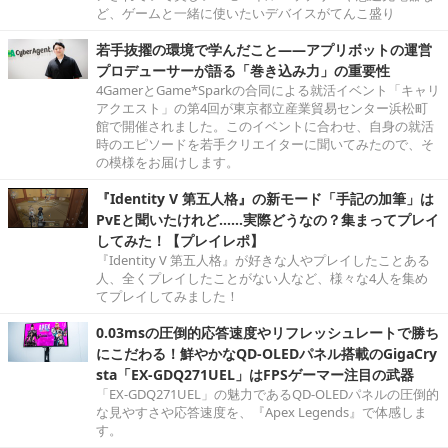
ど、ゲームと一緒に使いたいデバイスがてんこ盛り
若手抜擢の環境で学んだこと――アプリボットの運営
プロデューサーが語る「巻き込み力」の重要性
4GamerとGame*Sparkの合同による就活イベント「キャリ
アクエスト」の第4回が東京都立産業貿易センター浜松町
館で開催されました。このイベントに合わせ、自身の就活
時のエピソードを若手クリエイターに聞いてみたので、そ
の模様をお届けします。
『Identity V 第五人格』の新モード「手記の加筆」は
PvEと聞いたけれど……実際どうなの？集まってプレイ
してみた！【プレイレポ】
『Identity V 第五人格』が好きな人やプレイしたことある
人、全くプレイしたことがない人など、様々な4人を集め
てプレイしてみました！
0.03msの圧倒的応答速度やリフレッシュレートで勝ち
にこだわる！鮮やかなQD-OLEDパネル搭載のGigaCry
sta「EX-GDQ271UEL」はFPSゲーマー注目の武器
「EX-GDQ271UEL」の魅力であるQD-OLEDパネルの圧倒的
な見やすさや応答速度を、『Apex Legends』で体感しま
す。