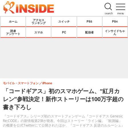
search
menu
アクセス
ホーム
スイッチ
PS5
PS4
ランキング
読者
インサイドちゃ
スマホ
PC
配信者
アンケート
ん
モバイル・スマートフォン
iPhone
「コードギアス」初のスマホゲーム、“紅月カ
レン”参戦決定！新作ストーリーは100万字超の
書き下ろし
『コードギアス』シリーズ初のスマートフォンゲーム『コードギアス Genesic
Re;CODE』の新情報第2弾が発表。今回はストーリー「ライン編」「観測編」
の概要を公式Twitterにて公開されたほか、『コードギアス 反逆のルルーシュ』