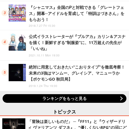
『シャニマス』全国のPと対戦できる「グレートフェ
ス」開幕─アイドルを育成して「特訓はづきさん」を
もらおう！
2018.7.27 Fri 15:30
公式イラストレーターが『ブルアカ』カリン＆アスナ
を描く！新鮮すぎる“制服姿”に、11万超えの先生が
「いいね」
2021.10.11 Mon 19:00
絶対に用意しておきたい“こおりタイプ”を徹底考察！
未来の3強はマンムー、グレイシア、マニューラか
【ポケモンGO 秋田局】
2019.1.24 Thu 19:00
ランキングをもっと見る
トピックス
「冒険は楽しいものだ」 ─『FF11』と『ウィザードリ
ィ ヴァリアンツ ダフネ』、"優しくないRPG"の沼にど