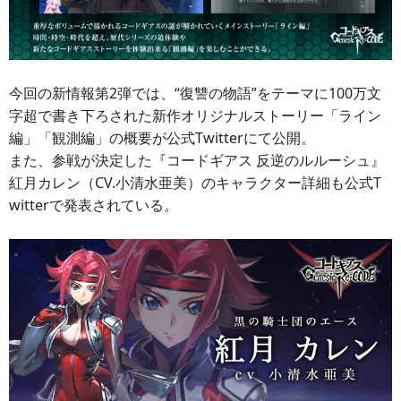
今回の新情報第2弾では、“復讐の物語”をテーマに100万文
字超で書き下ろされた新作オリジナルストーリー「ライン
編」「観測編」の概要が公式Twitterにて公開。
また、参戦が決定した『コードギアス 反逆のルルーシュ』
紅月カレン（CV.小清水亜美）のキャラクター詳細も公式T
witterで発表されている。