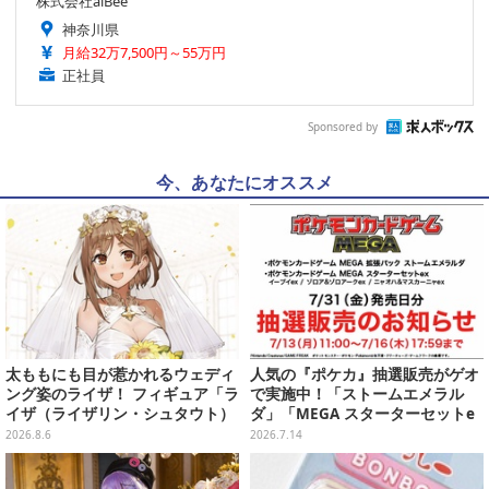
株式会社alBee
神奈川県
月給32万7,500円～55万円
正社員
Sponsored by
今、あなたにオススメ
太ももにも目が惹かれるウェディ
人気の『ポケカ』抽選販売がゲオ
ング姿のライザ！ フィギュア「ラ
で実施中！「ストームエメラル
イザ（ライザリン・シュタウト）
ダ」「MEGA スターターセットe
ウェディングStyle」が8月7日よ
x」各種の全4商品
2026.8.6
2026.7.14
り予約受付開始