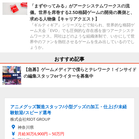
「まずやってみる」がアークシステムワークスの流
儀。世界を席巻する2.5D格闘ゲームの開発の裏側と、
求める人物像【キャリアクエスト】
『ギルティギア』シリーズなどで知られ、世界的な格闘ゲ
ーム大会「EVO」でも圧倒的な存在感を放つアークシステ
ムワークス。同社はどのような組織体制で、いかにして世
界中のファンを熱狂させるゲームを生み出しているのでし
ょうか。
おすすめ記事
【急募】ゲームメディアで僕らとテレワーク！インサイド
の編集スタッフorライターを募集中
アニメグッズ製造スタッフ/小型グッズの加工・仕上げ/未経
験歓迎/スピード選考
株式会社RIOT GROUP
神奈川県
月給30万6,900円～50万円