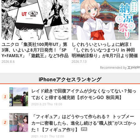
美味しくて「全銀河☆ゴルゴルチ
キン化計画」の一部になる【実物
レポ】
ユニクロ「集英社100周年UT」第
しぐれういといっしょに納涼！
3弾、いよいよ8月7日発売！「SP
「しぐれういなつまつり in 神田
Y×FAMILY」「遊戯王」など5作品
明神納涼祭り」が8月7日より開催
をデザイン
決定
2026.8.6
2026.7.13
Recommended by
iPhoneアクセスランキング
レイド続きで回復アイテムが少なくなってない？知っ
ておくと得する補充術【ポケモンGO 秋田局】
2020.6.25 Thu 19:00
「フィギュア」はどうやって作られる？ トップメー
カーに密着したら、進化し続ける“職人技”がスゴかっ
た！【フィギュア作り】
PR
2021.10.21 Thu 12:00