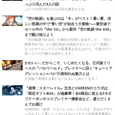
っぷり沈んだ4人の話
ふたつの沼の住人たちが語る奥深さとは。
『空の軌跡』を遊ぶのは「今」がベスト！暑い夏、涼
しい部屋の中で“青い空”が似合う大冒険へ―最安値で
セール中の『the 1st』から新作『空の軌跡 the 2nd』
まで駆け抜けよう
『空の軌跡 the 2nd』の発売が目前に迫る今こそ、『空の
軌跡 the 1st』から遊び始める絶好のタイミング！ 快適に
なったゲームシステムや新要素を交えながら、今遊びたい
本シリーズの魅力を紹介します。
かわいい…だからこそ、いじめたくなる。正式版リリ
ースの『パルワールド』プレイヤーに訊く“キュートア
グレッション×パル”の底知れぬ魅力とは
正式版で登場する新たなパルもいじめたくなる！
『崩壊：スターレイル』爻光とUGREENのコラボは
「限定ギフトBOX」が超豪華！全6商品に使える5％オ
フクーポンやコスプレイヤー撮影会など、盛りだくさ
んでお届け
UGREEN×『崩壊：スターレイル』コラボは、爻光がデザイ
ンされていて美しい！モバイルバッテリーや急速充電器な