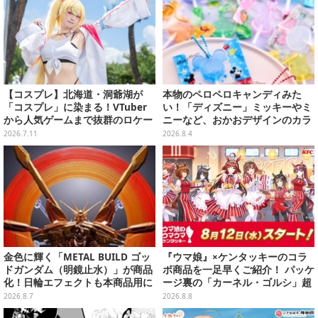
【コスプレ】北海道・洞爺湖が
本物のペロペロキャンディみた
「コスプレ」に染まる！VTuber
い！「ディズニー」ミッキーやミ
から人気ゲームまで抜群のロケー
ニーなど、おかおデザインのカラ
ションも必見な美女レイヤー10選
フルチャーム全10種が8月31日発
2026.7.11
2026.8.4
【写真45枚】
売
金色に輝く「METAL BUILD ゴッ
『ウマ娘』×ケンタッキーのコラ
ドガンダム（明鏡止水）」が商品
ボ商品を一足早くご紹介！ パッケ
化！日輪エフェクトも本商品用に
ージ裏の「カーネル・ゴルシ」超
刷新した豪華仕様
長文コラボ告知は必見、オリジナ
2026.8.7
2026.8.8
ル商品はガツンと来るにんにくが