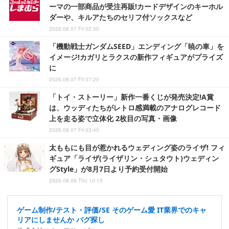
ーマの一部商品が受注再販!カードデザインのキーホル
ダーや、キルアたちのセリフ付ソックスなど
2026.08.07 Fri 02:00
「機動戦士ガンダムSEED」エンディング「暁の車」を
イメージ!カガリとラクスの新作フィギュアがプライズ
に
2026.08.07 Fri 07:20
「トイ・ストーリー」新作一番くじが発売決定!A賞
は、ウッディたちがレトロ感満載のアナログレコード
上を走る姿で立体化 2枚目の写真・画像
2026.08.07 Fri 03:40
太ももにも目が惹かれるウェディング姿のライザ! フィ
ギュア「ライザ(ライザリン・シュタウト)ウェディン
グStyle」が8月7日より予約受付開始
2026.08.06 Thu 10:15
ゲーム制作/テスト・評価/SE そのゲーム愛 IT業界でのキャ
リアにしませんか バグ探し