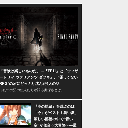
「冒険は楽しいものだ」 ─『FF11』と『ウィザ
ードリィ ヴァリアンツ ダフネ』、"優しくない
RPG"の沼にどっぷり沈んだ4人の話
ふたつの沼の住人たちが語る奥深さとは。
『空の軌跡』を遊ぶのは
「今」がベスト！暑い夏、
涼しい部屋の中で“青い
空”が似合う大冒険へ―最