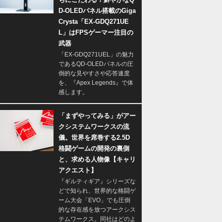
D-OLEDパネル搭載のGiga
Crysta「EX-GDQ271UE
L」はFPSゲーマー注目の
武器
「EX-GDQ271UEL」の魅力
であるQD-OLEDパネルの圧
倒的な見やすさや応答速度
を、『Apex Legends』で体
感します。
「まずやってみる」がアー
クシステムワークスの流
儀。世界を席巻する2.5D
格闘ゲームの開発の裏側
と、求める人物像【キャリ
アクエスト】
『ギルティギア』シリーズな
どで知られ、世界的な格闘ゲ
ーム大会「EVO」でも圧倒
的な存在感を放つアークシス
テムワークス。同社はどのよ