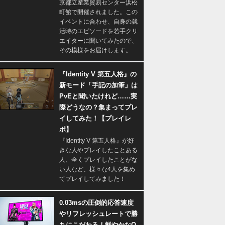
京都立産業貿易センター浜松
町館で開催されました。この
イベントに合わせ、自身の就
活時のエピソードを若手クリ
エイターに聞いてみたので、
その模様をお届けします。
『Identity V 第五人格』の
新モード「手記の加筆」は
PvEと聞いたけれど……実
際どうなの？集まってプレ
イしてみた！【プレイレ
ポ】
『Identity V 第五人格』が好
きな人やプレイしたことある
人、全くプレイしたことがな
い人など、様々な4人を集め
てプレイしてみました！
0.03msの圧倒的応答速度
やリフレッシュレートで勝
ちにこだわる！鮮やかなQ