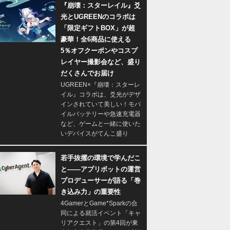
『崩壊：スターレイル』爻
光とUGREENのコラボは
「限定ギフトBOX」が超
豪華！全6商品に使える
5％オフクーポンやコスプ
レイヤー撮影会など、盛り
だくさんでお届け
UGREEN×『崩壊：スターレ
イル』コラボは、爻光がデザ
インされていて美しい！モバ
イルバッテリーや急速充電器
など、ゲームと一緒に使いた
いデバイスがてんこ盛り
若手抜擢の環境で学んだこ
と――アプリボットの運営
プロデューサーが語る「巻
き込み力」の重要性
4GamerとGame*Sparkの合
同による就活イベント「キャ
リアクエスト」の第4回が東