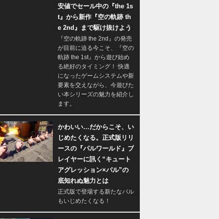
安値でセール中の『the 1s
t』から新作『空の軌跡 th
e 2nd』まで駆け抜けよう
『空の軌跡 the 2nd』の発売
が目前に迫る今こそ、『空の
軌跡 the 1st』から遊び始め
る絶好のタイミング！ 快適
になったゲームシステムや新
要素を交えながら、今遊びた
い本シリーズの魅力を紹介し
ます。
かわいい…だからこそ、い
じめたくなる。正式版リリ
ースの『パルワールド』プ
レイヤーに訊く“キュート
アグレッション×パル”の
底知れぬ魅力とは
正式版で登場する新たなパル
もいじめたくなる！