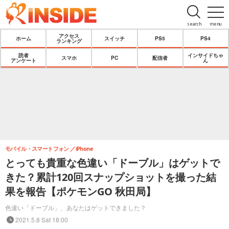
search
menu
アクセス
ホーム
スイッチ
PS5
PS4
ランキング
読者
インサイドちゃ
スマホ
PC
配信者
アンケート
ん
モバイル・スマートフォン
iPhone
とっても貴重な色違い「ドーブル」はゲットで
きた？累計120回スナップショットを撮った結
果を報告【ポケモンGO 秋田局】
色違い「ドーブル」、あなたはゲットできました？
2021.5.8 Sat 18:00