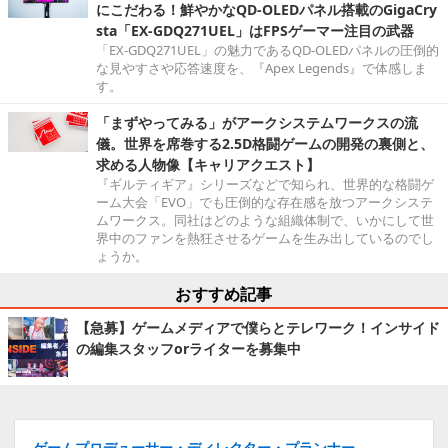
にこだわる！鮮やかなQD-OLEDパネル搭載のGigaCry
sta「EX-GDQ271UEL」はFPSゲーマー注目の武器
「EX-GDQ271UEL」の魅力であるQD-OLEDパネルの圧倒的
な見やすさや応答速度を、『Apex Legends』で体感しま
す。
「まずやってみる」がアークシステムワークスの流
儀。世界を席巻する2.5D格闘ゲームの開発の裏側と、
求める人物像【キャリアクエスト】
『ギルティギア』シリーズなどで知られ、世界的な格闘ゲ
ーム大会「EVO」でも圧倒的な存在感を放つアークシステ
ムワークス。同社はどのような組織体制で、いかにして世
界中のファンを熱狂させるゲームを生み出しているのでし
ょうか。
おすすめ記事
【急募】ゲームメディアで僕らとテレワーク！インサイド
の編集スタッフorライターを募集中
ゲームプロデューサー・ディレクター・プランナー