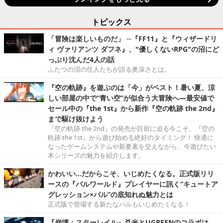
トピックス
「冒険は楽しいものだ」 ─『FF11』と『ウィザードリ
ィ ヴァリアンツ ダフネ』、"優しくないRPG"の沼にど
っぷり沈んだ4人の話
ふたつの沼の住人たちが語る奥深さとは。
『空の軌跡』を遊ぶのは「今」がベスト！暑い夏、涼
しい部屋の中で“青い空”が似合う大冒険へ―最安値で
セール中の『the 1st』から新作『空の軌跡 the 2nd』
まで駆け抜けよう
『空の軌跡 the 2nd』の発売が目前に迫る今こそ、『空の
軌跡 the 1st』から遊び始める絶好のタイミング！ 快適に
なったゲームシステムや新要素を交えながら、今遊びたい
本シリーズの魅力を紹介します。
かわいい…だからこそ、いじめたくなる。正式版リリ
ースの『パルワールド』プレイヤーに訊く“キュートア
グレッション×パル”の底知れぬ魅力とは
正式版で登場する新たなパルもいじめたくなる！
『崩壊：スターレイル』爻光とUGREENのコラボは