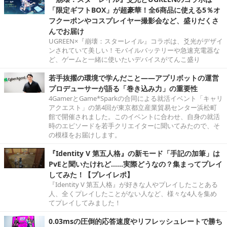
「限定ギフトBOX」が超豪華！全6商品に使える5％オ
フクーポンやコスプレイヤー撮影会など、盛りだくさ
んでお届け
UGREEN×『崩壊：スターレイル』コラボは、爻光がデザイ
ンされていて美しい！モバイルバッテリーや急速充電器な
ど、ゲームと一緒に使いたいデバイスがてんこ盛り
若手抜擢の環境で学んだこと――アプリボットの運営
プロデューサーが語る「巻き込み力」の重要性
4GamerとGame*Sparkの合同による就活イベント「キャリ
アクエスト」の第4回が東京都立産業貿易センター浜松町
館で開催されました。このイベントに合わせ、自身の就活
時のエピソードを若手クリエイターに聞いてみたので、そ
の模様をお届けします。
『Identity V 第五人格』の新モード「手記の加筆」は
PvEと聞いたけれど……実際どうなの？集まってプレイ
してみた！【プレイレポ】
『Identity V 第五人格』が好きな人やプレイしたことある
人、全くプレイしたことがない人など、様々な4人を集め
てプレイしてみました！
0.03msの圧倒的応答速度やリフレッシュレートで勝ち