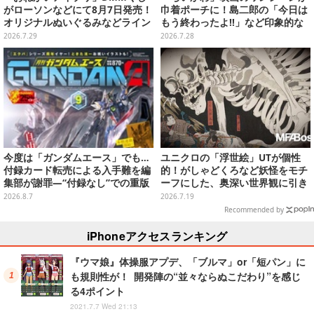
がローソンなどにて8月7日発売！
巾着ポーチに！島二郎の「今日は
オリジナルぬいぐるみなどライン
もう終わったよ!!」など印象的な
ナップ、各等賞にスペシャルアイ
全6種がカプセルトイにて発売
2026.7.29
2026.7.28
プリカードが付属
今度は「ガンダムエース」でも…
ユニクロの「浮世絵」UTが個性
付録カード転売による入手難を編
的！がしゃどくろなど妖怪をモチ
集部が謝罪―“付録なし”での重版
ーフにした、奥深い世界観に引き
対応を進行中
込まれる
2026.8.7
2026.7.19
Recommended by
iPhoneアクセスランキング
『ウマ娘』体操服アプデ、「ブルマ」or「短パン」に
も規則性が！ 開発陣の“並々ならぬこだわり”を感じ
る4ポイント
2021.7.7 Wed 21:13