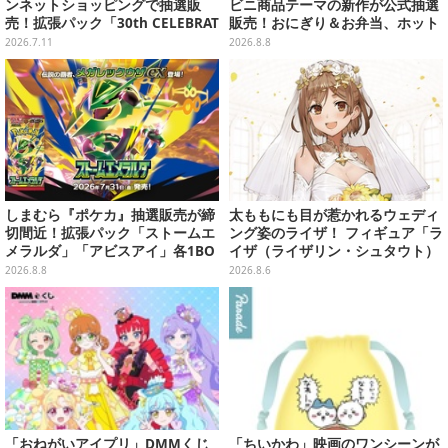
ンネットショッピングで抽選販
ビニ商品テーマの新作が公式抽選
売！拡張パック「30th CELEBRAT
販売！おにぎり＆お弁当、ホット
ION」と「エーフィ・ブラッキー
スナックなど4種セット
2026.7.11
2026.8.8
セット」が対象
しまむら『ポケカ』抽選販売が締
太ももにも目が惹かれるウェディ
切間近！拡張パック「ストームエ
ング姿のライザ！ フィギュア「ラ
メラルダ」「アビスアイ」各1BO
イザ（ライザリン・シュタウト）
Xをラインナップ
ウェディングStyle」が8月7日よ
2026.8.8
2026.8.6
り予約受付開始
「おねがいアイプリ」DMMくじ
「ちいかわ」映画のワンシーンが