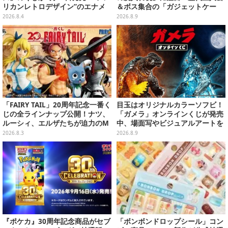
リカンレトロデザイン”のエナメ
＆ボス集合の「ガジェットケー
ルバッグやTシャツなど、日常使
ス」ほか9プライズが続々展開
2026.8.4
2026.8.9
いできるグッズを用意
「FAIRY TAIL」20周年記念一番く
目玉はオリジナルカラーソフビ！
じの全ラインナップ公開！ナツ、
「ガメラ」オンラインくじが発売
ルーシィ、エルザたちが迫力のM
中、場面写やビジュアルアートを
ASTERLISEで初登場
使用した豪華賞品をラインナップ
2026.8.3
2026.8.9
『ポケカ』30周年記念商品がセブ
「ボンボンドロップシール」コン