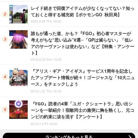
レイド続きで回復アイテムが少なくなってない？知っ
ておくと得する補充術【ポケモンGO 秋田局】
2020.6.25 Thu 19:00
誰もが通った道、かも？『FGO』初心者マスターが
考えがちな“思い込み”8選─「QPは減らない」「低レ
アのサーヴァントは使わない」など【特集・アンケー
ト】
2018.2.25 Sun 19:00
『アリス・ギア・アイギス』サービス1周年を記念し
たアップデート情報が続々！ゴージャスな「10大ニュ
ース」をチェックしよう
2019.1.31 Thu 19:15
『FGO』読者の4章「ユガ・クシェートラ」思い出シ
ーンを一挙紹介！宿敵同士の激突に胸を熱くし、元コ
ンビの約束に涙を流す【アンケート】
2019.7.5 Fri 19:00
ランキングをもっと見る