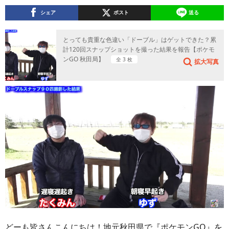
シェア
ポスト
送る
とっても貴重な色違い「ドーブル」はゲットできた？累
計120回スナップショットを撮った結果を報告【ポケモ
ンGO 秋田局】
全 3 枚
拡大写真
どーも皆さんこんにちは！地元秋田県で『ポケモンGO』を