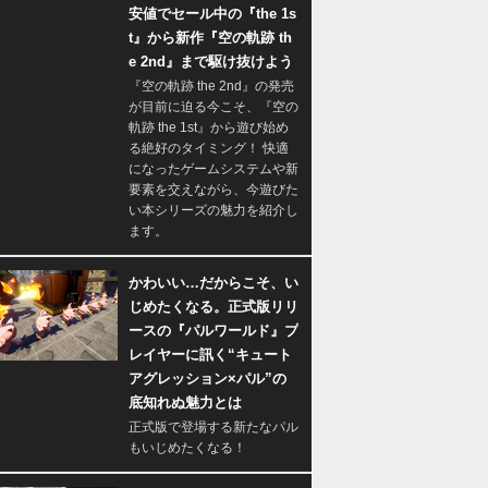
安値でセール中の『the 1s
t』から新作『空の軌跡 th
e 2nd』まで駆け抜けよう
『空の軌跡 the 2nd』の発売
が目前に迫る今こそ、『空の
軌跡 the 1st』から遊び始め
る絶好のタイミング！ 快適
になったゲームシステムや新
要素を交えながら、今遊びた
い本シリーズの魅力を紹介し
ます。
かわいい…だからこそ、い
じめたくなる。正式版リリ
ースの『パルワールド』プ
レイヤーに訊く“キュート
アグレッション×パル”の
底知れぬ魅力とは
正式版で登場する新たなパル
もいじめたくなる！