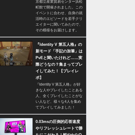
京都立産業貿易センター浜松
町館で開催されました。この
イベントに合わせ、自身の就
活時のエピソードを若手クリ
エイターに聞いてみたので、
その模様をお届けします。
『Identity V 第五人格』の
新モード「手記の加筆」は
PvEと聞いたけれど……実
際どうなの？集まってプレ
イしてみた！【プレイレ
ポ】
『Identity V 第五人格』が好
きな人やプレイしたことある
人、全くプレイしたことがな
い人など、様々な4人を集め
てプレイしてみました！
0.03msの圧倒的応答速度
やリフレッシュレートで勝
ちにこだわる！鮮やかなQ