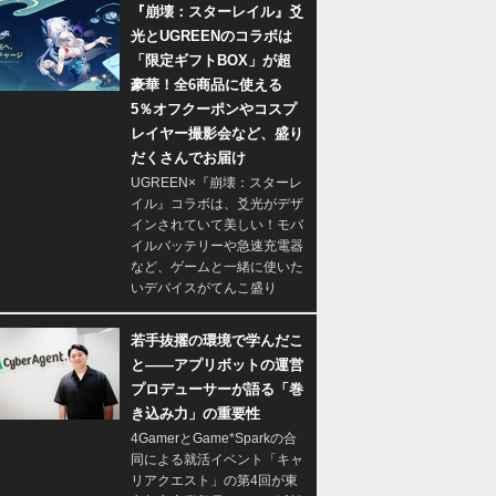
『崩壊：スターレイル』爻
光とUGREENのコラボは
「限定ギフトBOX」が超
豪華！全6商品に使える
5％オフクーポンやコスプ
レイヤー撮影会など、盛り
だくさんでお届け
UGREEN×『崩壊：スターレ
イル』コラボは、爻光がデザ
インされていて美しい！モバ
イルバッテリーや急速充電器
など、ゲームと一緒に使いた
いデバイスがてんこ盛り
若手抜擢の環境で学んだこ
と――アプリボットの運営
プロデューサーが語る「巻
き込み力」の重要性
4GamerとGame*Sparkの合
同による就活イベント「キャ
リアクエスト」の第4回が東