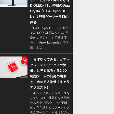
D-OLEDパネル搭載のGiga
Crysta「EX-GDQ271UE
L」はFPSゲーマー注目の
武器
「EX-GDQ271UEL」の魅力
であるQD-OLEDパネルの圧
倒的な見やすさや応答速度
を、『Apex Legends』で体
感します。
「まずやってみる」がアー
クシステムワークスの流
儀。世界を席巻する2.5D
格闘ゲームの開発の裏側
と、求める人物像【キャリ
アクエスト】
『ギルティギア』シリーズな
どで知られ、世界的な格闘ゲ
ーム大会「EVO」でも圧倒
的な存在感を放つアークシス
テムワークス。同社はどのよ