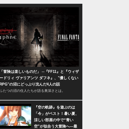
「冒険は楽しいものだ」 ─『FF11』と『ウィザ
ードリィ ヴァリアンツ ダフネ』、"優しくない
RPG"の沼にどっぷり沈んだ4人の話
ふたつの沼の住人たちが語る奥深さとは。
『空の軌跡』を遊ぶのは
「今」がベスト！暑い夏、
涼しい部屋の中で“青い
空”が似合う大冒険へ―最