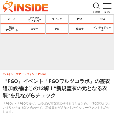
search
menu
アクセス
ホーム
スイッチ
PS5
PS4
ランキング
読者
インサイドちゃ
スマホ
PC
配信者
アンケート
ん
モバイル・スマートフォン
iPhone
『FGO』イベント「FGOワルツコラボ」の霊衣
追加候補はこの12騎！“新規霊衣の元となる衣
装”を見ながらチェック
『FGO』×『FGOワルツ』コラボの霊衣追加候補をひとまとめ。『FGOワルツ』
のオリジナル衣装と合わせて、新規霊衣が追加されそうなサーヴァントを紹介
します。