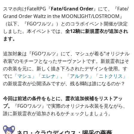
スマホ向けFateRPG『
Fate/Grand Order
』にて、『Fate/
Grand Order Waltz in the MOONLIGHT/LOSTROOM』
（以下、『FGOワルツ』）とのコラボイベント開催が決定
しました。本イベントでは、
全12騎に新規霊衣が追加され
ます。
追加対象は『FGOワルツ』にて、マシュが着る“オリジナル
衣装”のモチーフとなったサーヴァントです。新規霊衣はそ
の衣装を元に、新しく描き下ろされたデザインを使用。す
でに
「マシュ」「エレナ」
、
「アルテラ」「ニトクリス」
の新規霊衣が公開済みですが、残る8騎は誰になるのか？
今回は前述の条件をもとに、霊衣追加候補をリストアッ
プ。
『FGOワルツ』で実際のオリジナル衣装を見ながら、
誰に新規霊衣が追加されるかチェックしましょう。
ネロ・クラウディウス：喝采の薔薇