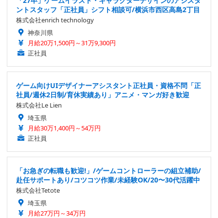
「27卒」ゲームイラスト・キャラクターデザインのアシスタ
ントスタッフ「正社員」シフト相談可/横浜市西区高島2丁目
株式会社enrich technology
神奈川県
月給20万1,500円～31万9,300円
正社員
ゲーム向けUIデザイナーアシスタント正社員・資格不問「正
社員/週休2日制/育休実績あり」アニメ・マンガ好き歓迎
株式会社Le Lien
埼玉県
月給30万1,400円～54万円
正社員
「お急ぎの転職も歓迎!」/ゲームコントローラーの組立補助/
赴任サポートあり/コツコツ作業/未経験OK/20〜30代活躍中
株式会社Tetote
埼玉県
月給27万円～34万円