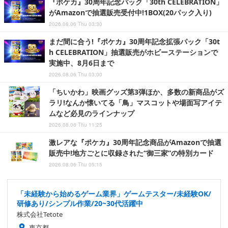
『ポケカ』30周年記念パック「30th CELEBRATION」
がAmazonで抽選販売受付中!1BOX(20パック入り)
2026.08.06 Thu 03:30
まだ間に合う!『ポケカ』30周年記念拡張パック「30t
h CELEBRATION」抽選販売がホビーステーションで
実施中、8月6日まで
2026.08.06 Thu 03:00
「ちいかわ」映画グッズ第3弾ほか、多数の新商品がズ
ラリ!なんか懐いてる「鳥」マスコットや場面写アイテ
ムなど必見のラインナップ
2026.08.06 Thu 11:25
激レアな『ポケカ』30周年記念商品がAmazonで抽選
販売中!地方ごとに収録された“御三家”の特別カード
2026.08.06 Thu 05:15
「未経験から始めるゲーム業界」ゲームテスター/未経験OK/
研修あり/シンプル作業/20~30代活躍中
株式会社Tetote
東京都