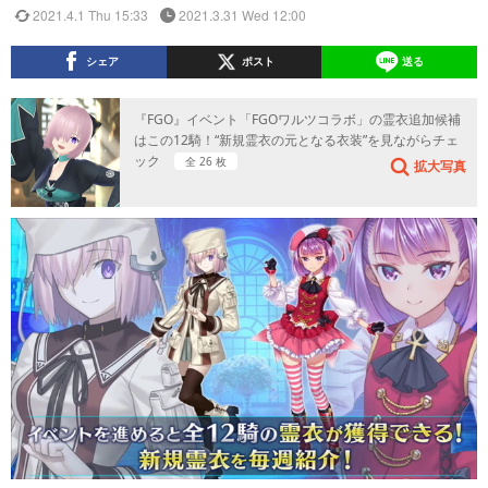
2021.4.1 Thu 15:33
2021.3.31 Wed 12:00
シェア
ポスト
送る
『FGO』イベント「FGOワルツコラボ」の霊衣追加候補
はこの12騎！“新規霊衣の元となる衣装”を見ながらチェ
ック
全 26 枚
拡大写真