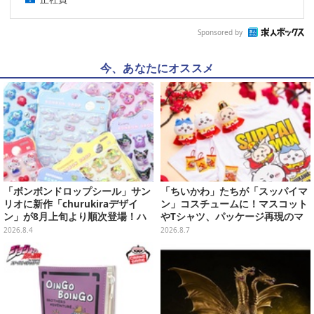
Sponsored by
今、あなたにオススメ
「ボンボンドロップシール」サン
「ちいかわ」たちが「スッパイマ
リオに新作「churukiraデザイ
ン」コスチュームに！マスコット
ン」が8月上旬より順次登場！ハ
やTシャツ、パッケージ再現のマ
ローキティ、はぴだんぶいなど全
グネットなど全5アイテム
2026.8.4
2026.8.7
8種類