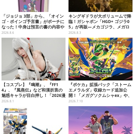
「ジョジョ 3部」から、「オイン
キングギドラが大ボリュームで降
ゴ・ボインゴ予言書」がポーチに
臨！ガシャポン「HGD+ ゴジラ0
なった！中身は預言の書の内容や
5」が再販―メカゴジラ、メガロ
アニメ総柄デザインをプリント
なども揃った全4種
2026.8.6
2026.8.3
【コスプレ】『鳴潮』、『FF1
『ポケカ』拡張パック「ストーム
4』、『風燕伝』など和漢折衷の
エメラルダ」収録カード追加公
魅惑キャラが目白押し！「2026漫
開！「メガグソクムシャex」や、
画博覧会」美麗レイヤー13選【写
2枚1組で使うスタジアムがさらに
2026.8.1
2026.7.10
真39枚】
登場