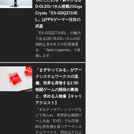
D-OLEDパネル搭載のGiga
Crysta「EX-GDQ271UE
L」はFPSゲーマー注目の
武器
「EX-GDQ271UEL」の魅力
であるQD-OLEDパネルの圧
倒的な見やすさや応答速度
を、『Apex Legends』で体
感します。
「まずやってみる」がアー
クシステムワークスの流
儀。世界を席巻する2.5D
格闘ゲームの開発の裏側
と、求める人物像【キャリ
アクエスト】
『ギルティギア』シリーズな
どで知られ、世界的な格闘ゲ
ーム大会「EVO」でも圧倒
的な存在感を放つアークシス
テムワークス。同社はどのよ