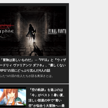
「冒険は楽しいものだ」 ─『FF11』と『ウィザ
ードリィ ヴァリアンツ ダフネ』、"優しくない
RPG"の沼にどっぷり沈んだ4人の話
ふたつの沼の住人たちが語る奥深さとは。
『空の軌跡』を遊ぶのは
「今」がベスト！暑い夏、
涼しい部屋の中で“青い
空”が似合う大冒険へ―最