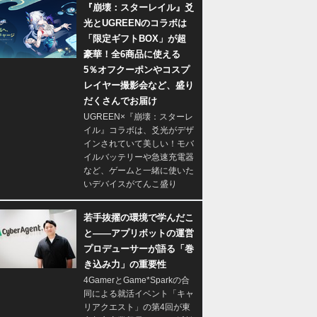
『崩壊：スターレイル』爻
光とUGREENのコラボは
「限定ギフトBOX」が超
豪華！全6商品に使える
5％オフクーポンやコスプ
レイヤー撮影会など、盛り
だくさんでお届け
UGREEN×『崩壊：スターレ
イル』コラボは、爻光がデザ
インされていて美しい！モバ
イルバッテリーや急速充電器
など、ゲームと一緒に使いた
いデバイスがてんこ盛り
若手抜擢の環境で学んだこ
と――アプリボットの運営
プロデューサーが語る「巻
き込み力」の重要性
4GamerとGame*Sparkの合
同による就活イベント「キャ
リアクエスト」の第4回が東