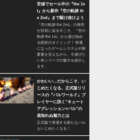
安値でセール中の『the 1s
t』から新作『空の軌跡 th
e 2nd』まで駆け抜けよう
『空の軌跡 the 2nd』の発売
が目前に迫る今こそ、『空の
軌跡 the 1st』から遊び始め
る絶好のタイミング！ 快適
になったゲームシステムや新
要素を交えながら、今遊びた
い本シリーズの魅力を紹介し
ます。
かわいい…だからこそ、い
じめたくなる。正式版リリ
ースの『パルワールド』プ
レイヤーに訊く“キュート
アグレッション×パル”の
底知れぬ魅力とは
正式版で登場する新たなパル
もいじめたくなる！