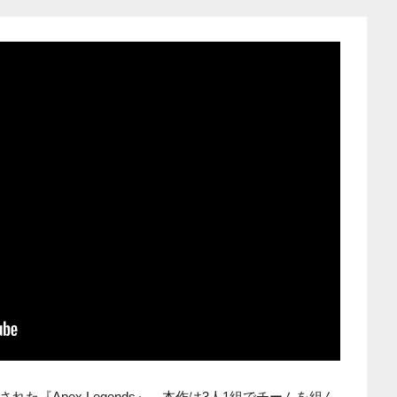
た『Apex Legends』。本作は3人1組でチームを組ん