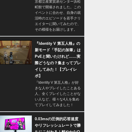
京都立産業貿易センター浜松
町館で開催されました。この
イベントに合わせ、自身の就
活時のエピソードを若手クリ
エイターに聞いてみたので、
その模様をお届けします。
『Identity V 第五人格』の
新モード「手記の加筆」は
PvEと聞いたけれど……実
際どうなの？集まってプレ
イしてみた！【プレイレ
ポ】
『Identity V 第五人格』が好
きな人やプレイしたことある
人、全くプレイしたことがな
い人など、様々な4人を集め
てプレイしてみました！
0.03msの圧倒的応答速度
やリフレッシュレートで勝
ちにこだわる！鮮やかなQ