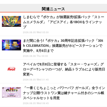
関連ニュース
しまむらで『ポケカ』が抽選販売!拡張パック「ストー
ムエメラルダ」「アビスアイ」各1BOXをラインナッ
プ
2026.08.05 Wed 05:00
まだ間に合う!『ポケカ』30周年記念拡張パック「30t
h CELEBRATION」抽選販売がホビーステーションで
実施中、8月6日まで
2026.08.06 Thu 03:00
アベイルで8月8日に登場する「スター・ウォーズ」グ
ローグーTシャツの一つが、納品トラブルにより販売日
変更へ
2026.08.05 Wed 01:45
「一番くじちょこっと パワーパフ ガールズ」全ライン
ナップ公開!ラストワン賞は鍵チャーム付きのシール帳
スペシャルセットを用意
2026.08.05 Wed 09:45