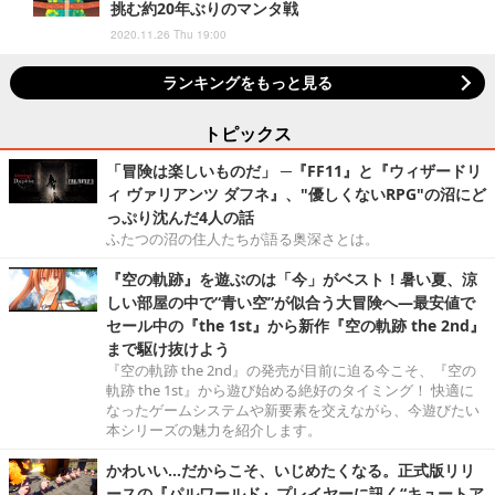
挑む約20年ぶりのマンタ戦
2020.11.26 Thu 19:00
ランキングをもっと見る
トピックス
「冒険は楽しいものだ」 ─『FF11』と『ウィザードリ
ィ ヴァリアンツ ダフネ』、"優しくないRPG"の沼にど
っぷり沈んだ4人の話
ふたつの沼の住人たちが語る奥深さとは。
『空の軌跡』を遊ぶのは「今」がベスト！暑い夏、涼
しい部屋の中で“青い空”が似合う大冒険へ―最安値で
セール中の『the 1st』から新作『空の軌跡 the 2nd』
まで駆け抜けよう
『空の軌跡 the 2nd』の発売が目前に迫る今こそ、『空の
軌跡 the 1st』から遊び始める絶好のタイミング！ 快適に
なったゲームシステムや新要素を交えながら、今遊びたい
本シリーズの魅力を紹介します。
かわいい…だからこそ、いじめたくなる。正式版リリ
ースの『パルワールド』プレイヤーに訊く“キュートア