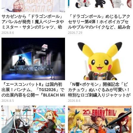
サカゼンから「ドラゴンボール」
「ドラゴンボール」めじるしアク
アパレルが発売！魔人ベジータや
セサリー第4弾！ホイポイカプセ
ミスター・サタンのTシャツ、幼
ルやブルマのバイクなど、組み合
少期悟空のパーカーなど幅広いデ
わせても楽しい全5種
2026.8.6
2026.7.29
ザイン
『エースコンバット8』は国内初
「N響×ポケモン」開催記念「ピ
出展！バンナム、「TGS2026」で
カチュウ」ぬいぐるみが可愛い！
の出展内容を公開ー『BLEACH Mi
特別なロゴ刺繍入りジャケットが
rrors High』や『ONE PIECE 海
オシャレ
2026.8.5
2026.8.6
のごちそうレストラン』も遊べる