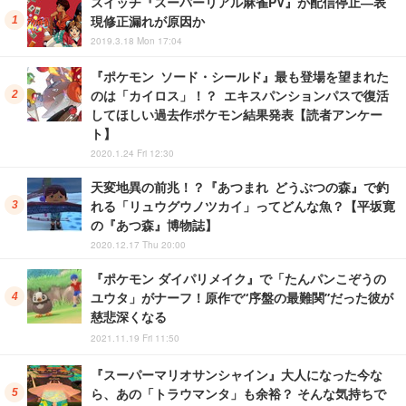
スイッチ『スーパーリアル麻雀PV』が配信停止―表
現修正漏れが原因か
2019.3.18 Mon 17:04
『ポケモン ソード・シールド』最も登場を望まれた
のは「カイロス」！？ エキスパンションパスで復活
してほしい過去作ポケモン結果発表【読者アンケー
ト】
2020.1.24 Fri 12:30
天変地異の前兆！？『あつまれ どうぶつの森』で釣
れる「リュウグウノツカイ」ってどんな魚？【平坂寛
の『あつ森』博物誌】
2020.12.17 Thu 20:00
『ポケモン ダイパリメイク』で「たんパンこぞうの
ユウタ」がナーフ！原作で“序盤の最難関”だった彼が
慈悲深くなる
2021.11.19 Fri 11:50
『スーパーマリオサンシャイン』大人になった今な
ら、あの「トラウマンタ」も余裕？ そんな気持ちで