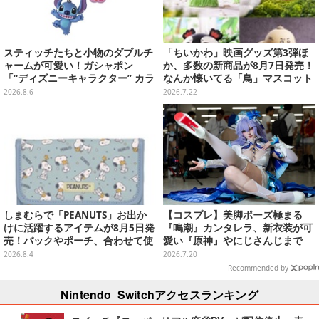
スティッチたちと小物のダブルチ
「ちいかわ」映画グッズ第3弾ほ
ャームが可愛い！ガシャポン
か、多数の新商品が8月7日発売！
「“ディズニーキャラクター” カラ
なんか懐いてる「鳥」マスコット
フルマルチチャーム」が発売
や場面写アイテムなど必見のライ
2026.8.6
2026.7.22
ンナップ
しまむらで「PEANUTS」お出か
【コスプレ】美脚ポーズ極まる
けに活躍するアイテムが8月5日発
『鳴潮』カンタレラ、新衣装が可
売！バックやポーチ、合わせて使
愛い『原神』やにじさんじまで
いたいリール付きカラビナなど
「アコスタ池袋」美麗レイヤー11
2026.8.4
2026.7.20
選【写真50枚】
Recommended by
Nintendo Switchアクセスランキング