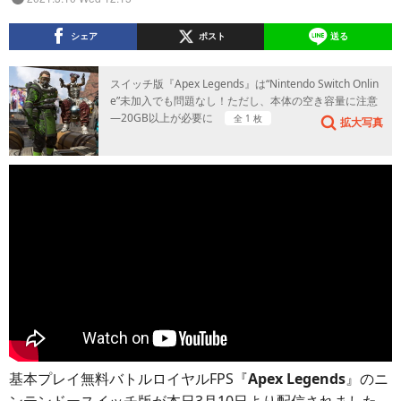
シェア
ポスト
送る
スイッチ版『Apex Legends』は“Nintendo Switch Onlin
e”未加入でも問題なし！ただし、本体の空き容量に注意
―20GB以上が必要に
全 1 枚
拡大写真
基本プレイ無料バトルロイヤルFPS『
Apex Legends
』のニ