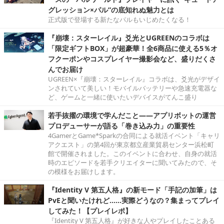
グレッション×パル”の底知れぬ魅力とは
正式版で登場する新たなパルもいじめたくなる！
『崩壊：スターレイル』爻光とUGREENのコラボは
「限定ギフトBOX」が超豪華！全6商品に使える5％オ
フクーポンやコスプレイヤー撮影会など、盛りだくさ
んでお届け
UGREEN×『崩壊：スターレイル』コラボは、爻光がデザイ
ンされていて美しい！モバイルバッテリーや急速充電器な
ど、ゲームと一緒に使いたいデバイスがてんこ盛り
若手抜擢の環境で学んだこと――アプリボットの運営
プロデューサーが語る「巻き込み力」の重要性
4GamerとGame*Sparkの合同による就活イベント「キャリ
アクエスト」の第4回が東京都立産業貿易センター浜松町
館で開催されました。このイベントに合わせ、自身の就活
時のエピソードを若手クリエイターに聞いてみたので、そ
の模様をお届けします。
『Identity V 第五人格』の新モード「手記の加筆」は
PvEと聞いたけれど……実際どうなの？集まってプレイ
してみた！【プレイレポ】
『Identity V 第五人格』が好きな人やプレイしたことある