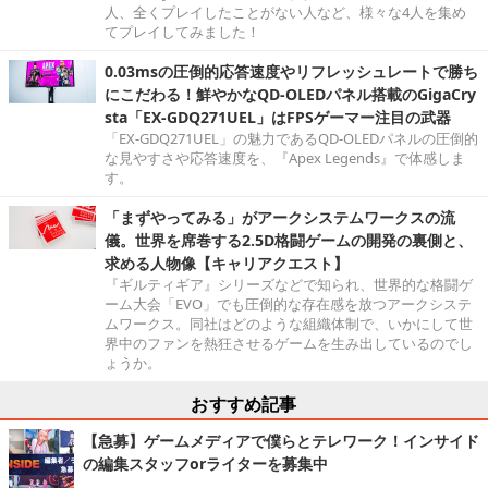
人、全くプレイしたことがない人など、様々な4人を集め
てプレイしてみました！
0.03msの圧倒的応答速度やリフレッシュレートで勝ち
にこだわる！鮮やかなQD-OLEDパネル搭載のGigaCry
sta「EX-GDQ271UEL」はFPSゲーマー注目の武器
「EX-GDQ271UEL」の魅力であるQD-OLEDパネルの圧倒的
な見やすさや応答速度を、『Apex Legends』で体感しま
す。
「まずやってみる」がアークシステムワークスの流
儀。世界を席巻する2.5D格闘ゲームの開発の裏側と、
求める人物像【キャリアクエスト】
『ギルティギア』シリーズなどで知られ、世界的な格闘ゲ
ーム大会「EVO」でも圧倒的な存在感を放つアークシステ
ムワークス。同社はどのような組織体制で、いかにして世
界中のファンを熱狂させるゲームを生み出しているのでし
ょうか。
おすすめ記事
【急募】ゲームメディアで僕らとテレワーク！インサイド
の編集スタッフorライターを募集中