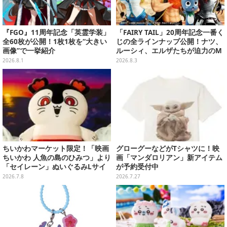
『FGO』11周年記念「英霊学装」
「FAIRY TAIL」20周年記念一番く
全60枚が公開！1枚1枚を“大きい
じの全ラインナップ公開！ナツ、
画像”で一挙紹介
ルーシィ、エルザたちが迫力のM
ASTERLISEで初登場
2026.8.1
2026.8.3
ちいかわマーケット限定！「映画
グローグーなどがTシャツに！映
ちいかわ 人魚の島のひみつ」より
画「マンダロリアン」新アイテム
「セイレーン」ぬいぐるみLサイ
が予約受付中
ズが7月24日より予約開始
2026.7.8
2026.7.27