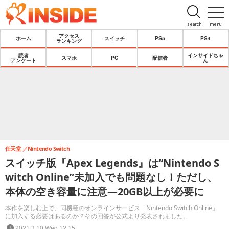
search
menu
アクセス
ホーム
スイッチ
PS5
PS4
ランキング
読者
インサイドちゃ
スマホ
PC
配信者
アンケート
ん
任天堂
Nintendo Switch
スイッチ版『Apex Legends』は“Nintendo S
witch Online”未加入でも問題なし！ただし、
本体の空き容量に注意―20GB以上が必要に
本作を楽しむ上で、同機種のオンラインサービス「Nintendo Switch Online」
に加入する必要はあるのか？その回答が公式より発表されました。
2021.3.10 Wed 12:15