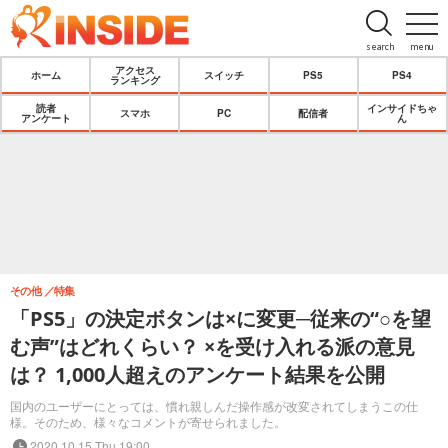
search
menu
アクセス
ホーム
スイッチ
PS5
PS4
ランキング
読者
インサイドちゃ
スマホ
PC
配信者
アンケート
ん
その他
特集
「PS5」の決定ボタンは×に変更─従来の“○を望
む声”はどれくらい？ ×を受け入れる派の意見
は？ 1,000人超えのアンケート結果を公開
国内のユーザーにとっては、慣れ親しんだ操作感が改変されてしまうこの仕
様。そのため、様々なコメントが寄せられました。
2020.10.15 Thu 19:00