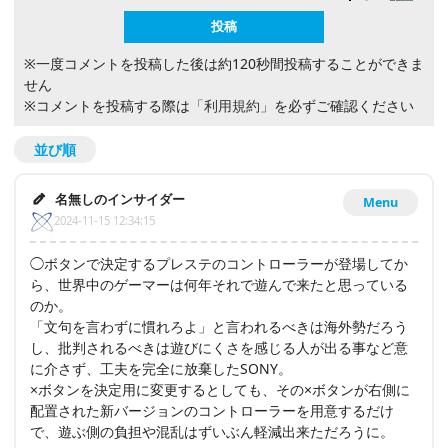
※一度コメントを投稿した後は約120秒間投稿することができま
せん
※コメントを投稿する際は
「利用規約」
を必ずご確認ください
並び順
名無しのインサイダー
Menu
2024-11-15 12:34:15
◯ボタンで決定するプレステのコントローラーが登場してか
ら、世界中のゲーマーは何年それで遊んで来たと思っている
のか。
「文句を言わずに慣れろよ」と言われるべきは海外勢だろう
し、批判されるべきは遊びにくさを感じる人が出る事など意
に介さず、工夫を完全に放棄したSONY。
×ボタンを決定用に変更するとしても、その×ボタンが右側に
配置された新バージョンのコントローラーを用意するだけ
で、遊ぶ側の負担や混乱はずいぶん軽減出来ただろうに。