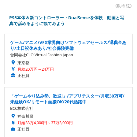
《臥待 弦》
PS5本体＆新コントローラー・DualSenseを体験―動画と写
真で舐めるように観てみよう
ゲーム/アニメ/VFX業界向けソフトウェアセールス/退職金あ
り/土日祝休みあり/社会保険完備
合同会社CLO Virtual Fashion Japan
東京都
月給20万円～24万円
正社員
「ゲームやり込み勢、歓迎!」/アプリテスター/月収30万可/
未経験OK/リモート面接OK/20代活躍中
BCC株式会社
神奈川県
月給33万4,000円～37万3,000円
正社員