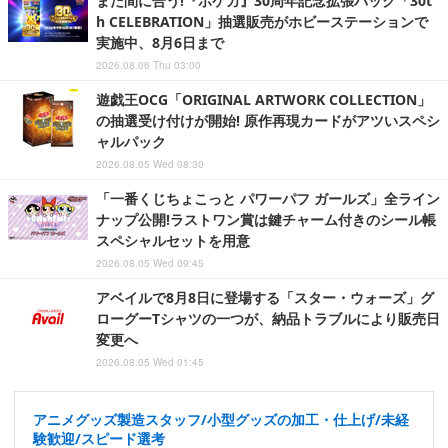
まだ間に合う!『ポケカ』30周年記念拡張パック「30t
h CELEBRATION」抽選販売がホビーステーションで
実施中、8月6日まで
2026.08.06 Thu 03:00
遊戯王OCG「ORIGINAL ARTWORK COLLECTION」
の抽選受け付けが開始! 原作再現カードがアツいスペシ
ャルパック
2026.08.05 Wed 08:30
「一番くじちょこっと パワーパフ ガールズ」全ライン
ナップ公開!ラストワン賞は鍵チャーム付きのシール帳
スペシャルセットを用意
2026.08.05 Wed 09:45
アベイルで8月8日に登場する「スター・ウォーズ」グ
ローグーTシャツの一つが、納品トラブルにより販売日
変更へ
2026.08.05 Wed 01:45
アニメグッズ製造スタッフ/小型グッズの加工・仕上げ/未経
験歓迎/スピード選考