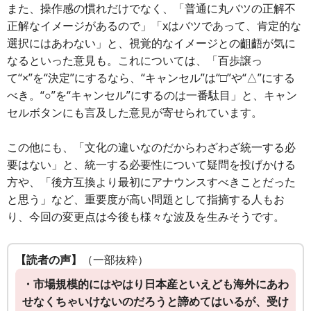
また、操作感の慣れだけでなく、「普通に丸バツの正解不
正解なイメージがあるので」「xはバツであって、肯定的な
選択にはあわない」と、視覚的なイメージとの齟齬が気に
なるといった意見も。これについては、「百歩譲っ
て“×”を“決定”にするなら、“キャンセル”は“□”や“△”にする
べき。“○”を“キャンセル”にするのは一番駄目」と、キャン
セルボタンにも言及した意見が寄せられています。
この他にも、「文化の違いなのだからわざわざ統一する必
要はない」と、統一する必要性について疑問を投げかける
方や、「後方互換より最初にアナウンスすべきことだった
と思う」など、重要度が高い問題として指摘する人もお
り、今回の変更点は今後も様々な波及を生みそうです。
【読者の声】
（一部抜粋）
・市場規模的にはやはり日本産といえども海外にあわ
せなくちゃいけないのだろうと諦めてはいるが、受け