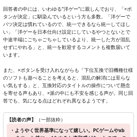
回答者の中には、いわゆる“洋ゲー”に親しんでおり、「×ボ
タンが決定」に馴染んでいるという方も多数。「洋ゲーで
バツ決定は慣れているので、統一できるなら統一してほし
い」「洋ゲーを日本仕向け設定にしているやつとないとで
中途半端にごちゃごちゃしているより、統一した方が混乱
せずにやれる」と、統一を歓迎するコメントも複数届いて
います。
また、×ボタンを受け入れながらも「下位互換で旧機種仕様
のソフトも遊べることを考えると、混乱の解消には至らな
い気もする」と、互換対応のタイトルの操作について懸念
を寄せる声もあり、×派の中にも不安を感じる声が。同じ回
答でも、気になる点はどれぞれ異なるようです。
【読者の声】
（一部抜粋）
・ようやく世界基準になって嬉しい。PCゲームやxb