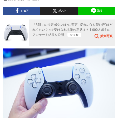
シェア
ポスト
送る
「PS5」の決定ボタンは×に変更─従来の“○を望む声”はど
れくらい？ ×を受け入れる派の意見は？ 1,000人超えの
アンケート結果を公開
全 5 枚
拡大写真