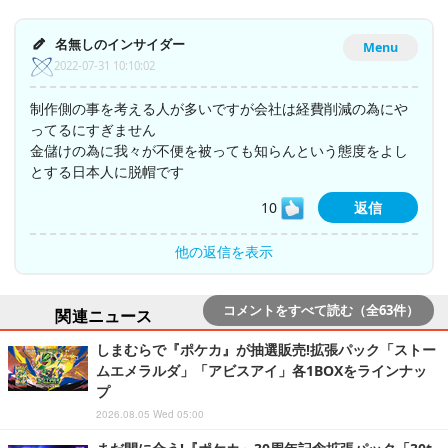
名無しのインサイダー
Menu
2022-07-31 10:10:02
制作側の事を考える人が多いですが会社は経費削減の為にや
ってるにすぎません
金儲けの為に我々が不便を被っても知らんという態度をよし
とする日本人に脱帽です
10
返信
他の返信を表示
コメントをすべて読む（全63件）
関連ニュース
しまむらで『ポケカ』が抽選販売!拡張パック「ストー
ムエメラルダ」「アビスアイ」各1BOXをラインナッ
プ
2026.08.05 Wed 05:00