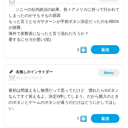
ソニーの社内政治の結果、色々アメリカに持って行かれて
しまったのがそもそもの原因
もっと言うとセガサターンが手前ボタン決定だったのをXBOX
が踏襲、
海外で多数派になったと言う流れだろうか？
要するにセガが悪い(笑)
3
返信
名無しのインサイダー
Menu
2022-09-22 9:01:35
最初は間違えるし無理だって思ってたけど、慣れたらXボタン
なんてすぐ覚えるよ。決定X押してしまう。だから購入のとき
のボタンとゲームのボタンが違うのだけはどうにかしてほし
い。
1
返信