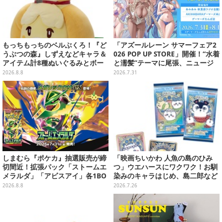
もっちもっちのベルぶくろ！『ど
「アズールレーン サマーフェア2
うぶつの森』しずえなどキャラ＆
026 POP UP STORE」開催！“水着
アイテム計8種ぬいぐるみとボー
と濡髪”テーマに尾張、ニュージ
ルチェーン付きマスコットが発売
ャージーなど新規描き下ろしイラ
2026.8.8
2026.7.31
ストグッズ販売
しまむら『ポケカ』抽選販売が締
「映画ちいかわ 人魚の島のひみ
切間近！拡張パック「ストームエ
つ」ウエハースにワクワク！お馴
メラルダ」「アビスアイ」各1BO
染みのキャラはじめ、島二郎など
Xをラインナップ
セイレーン編カード全22種
2026.8.8
2026.7.26