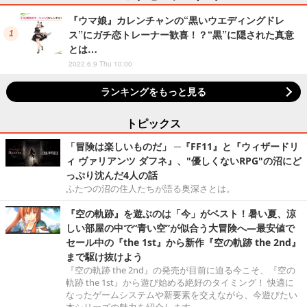
『ウマ娘』カレンチャンの“黒いウエディングドレ
ス”にガチ恋トレーナー歓喜！？“黒”に隠された真意
とは…
2022.6.9 Thu 10:00
ランキングをもっと見る
トピックス
「冒険は楽しいものだ」 ─『FF11』と『ウィザードリ
ィ ヴァリアンツ ダフネ』、"優しくないRPG"の沼にど
っぷり沈んだ4人の話
ふたつの沼の住人たちが語る奥深さとは。
『空の軌跡』を遊ぶのは「今」がベスト！暑い夏、涼
しい部屋の中で“青い空”が似合う大冒険へ―最安値で
セール中の『the 1st』から新作『空の軌跡 the 2nd』
まで駆け抜けよう
『空の軌跡 the 2nd』の発売が目前に迫る今こそ、『空の
軌跡 the 1st』から遊び始める絶好のタイミング！ 快適に
なったゲームシステムや新要素を交えながら、今遊びたい
本シリーズの魅力を紹介します。