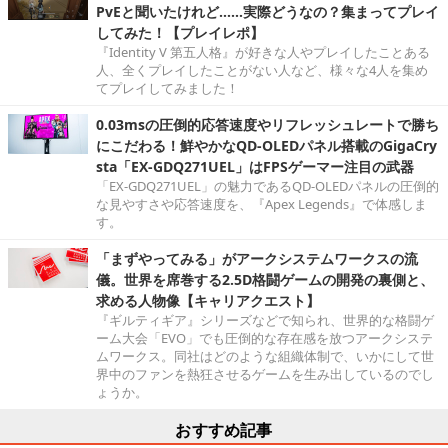
PvEと聞いたけれど……実際どうなの？集まってプレイ
してみた！【プレイレポ】
『Identity V 第五人格』が好きな人やプレイしたことある
人、全くプレイしたことがない人など、様々な4人を集め
てプレイしてみました！
0.03msの圧倒的応答速度やリフレッシュレートで勝ち
にこだわる！鮮やかなQD-OLEDパネル搭載のGigaCry
sta「EX-GDQ271UEL」はFPSゲーマー注目の武器
「EX-GDQ271UEL」の魅力であるQD-OLEDパネルの圧倒的
な見やすさや応答速度を、『Apex Legends』で体感しま
す。
「まずやってみる」がアークシステムワークスの流
儀。世界を席巻する2.5D格闘ゲームの開発の裏側と、
求める人物像【キャリアクエスト】
『ギルティギア』シリーズなどで知られ、世界的な格闘ゲ
ーム大会「EVO」でも圧倒的な存在感を放つアークシステ
ムワークス。同社はどのような組織体制で、いかにして世
界中のファンを熱狂させるゲームを生み出しているのでし
ょうか。
おすすめ記事