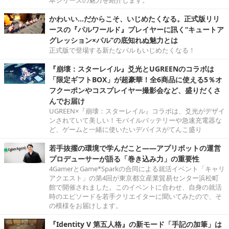
かわいい…だからこそ、いじめたくなる。正式版リリ
ースの『パルワールド』プレイヤーに訊く“キュートア
グレッション×パル”の底知れぬ魅力とは
正式版で登場する新たなパルもいじめたくなる！
『崩壊：スターレイル』爻光とUGREENのコラボは
「限定ギフトBOX」が超豪華！全6商品に使える5％オ
フクーポンやコスプレイヤー撮影会など、盛りだくさ
んでお届け
UGREEN×『崩壊：スターレイル』コラボは、爻光がデザイ
ンされていて美しい！モバイルバッテリーや急速充電器な
ど、ゲームと一緒に使いたいデバイスがてんこ盛り
若手抜擢の環境で学んだこと――アプリボットの運営
プロデューサーが語る「巻き込み力」の重要性
4GamerとGame*Sparkの合同による就活イベント「キャリ
アクエスト」の第4回が東京都立産業貿易センター浜松町
館で開催されました。このイベントに合わせ、自身の就活
時のエピソードを若手クリエイターに聞いてみたので、そ
の模様をお届けします。
『Identity V 第五人格』の新モード「手記の加筆」は