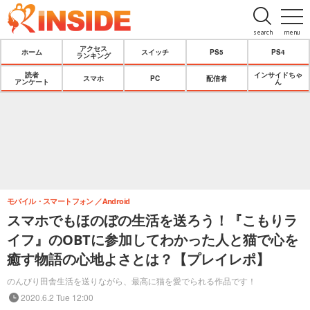
search
menu
アクセス
ホーム
スイッチ
PS5
PS4
ランキング
読者
インサイドちゃ
スマホ
PC
配信者
アンケート
ん
モバイル・スマートフォン
Android
スマホでもほのぼの生活を送ろう！『こもりラ
イフ』のOBTに参加してわかった人と猫で心を
癒す物語の心地よさとは？【プレイレポ】
のんびり田舎生活を送りながら、最高に猫を愛でられる作品です！
2020.6.2 Tue 12:00