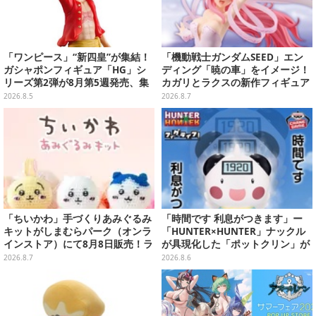
「ワンピース」“新四皇”が集結！
「機動戦士ガンダムSEED」エン
ガシャポンフィギュア「HG」シ
ディング「暁の車」をイメージ！
リーズ第2弾が8月第5週発売、集
カガリとラクスの新作フィギュア
めて並べたくなるクオリティ
がプライズに
2026.8.5
2026.8.7
「ちいかわ」手づくりあみぐるみ
「時間です 利息がつきます」ー
キットがしまむらパーク（オンラ
「HUNTER×HUNTER」ナックル
インストア）にて8月8日販売！ラ
が具現化した「ポットクリン」が
インナップ全3種、初心者向きの
貯金箱としてプライズ展開
2026.8.7
2026.8.6
編み方で作れちゃう