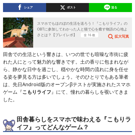
シェア
ポスト
送る
スマホでもほのぼの生活を送ろう！『こもりライフ』の
OBTに参加してわかった人と猫で心を癒す物語の心地よ
さとは？【プレイレポ】
全 16 枚
拡大写真
田舎での生活という響きは、いつの世でも喧噪な市街に疲
れた人にとって魅力的な響きです。土の香りに包まれなが
ら、静かな日中を過ごし、穏やかな時間の流れに身を任せ
る姿を夢見る方は多いでしょう。そのひとりでもある筆者
は、先日Android版のオープンβテストが実施されたスマホ
ゲーム『
こもりライフ
』にて、憧れの暮らしを覗いてきま
した。
田舎暮らしをスマホで味わえる『こもりラ
イフ』ってどんなゲーム？