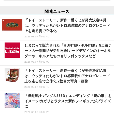
関連ニュース
「トイ・ストーリー」新作一番くじが発売決定!A賞
は、ウッディたちがレトロ感満載のアナログレコード
上を走る姿で立体化
2026.08.07 Fri 03:40
しまむらで販売された「HUNTER×HUNTER」G.I.編テ
ーマの一部商品が受注再販!カードデザインのキーホル
ダーや、キルアたちのセリフ付ソックスなど
2026.08.07 Fri 02:00
「トイ・ストーリー」新作一番くじが発売決定!A賞
は、ウッディたちがレトロ感満載のアナログレコード
上を走る姿で立体化 2枚目の写真・画像
2026.08.07 Fri 03:40
「機動戦士ガンダムSEED」エンディング「暁の車」を
イメージ!カガリとラクスの新作フィギュアがプライズ
に
2026.08.07 Fri 07:20