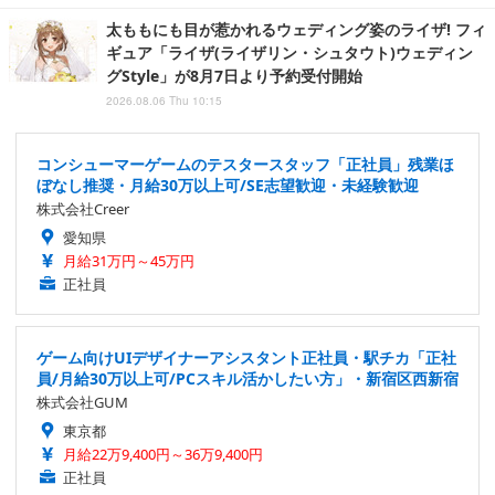
太ももにも目が惹かれるウェディング姿のライザ! フィ
ギュア「ライザ(ライザリン・シュタウト)ウェディン
グStyle」が8月7日より予約受付開始
2026.08.06 Thu 10:15
コンシューマーゲームのテスタースタッフ「正社員」残業ほ
ぼなし推奨・月給30万以上可/SE志望歓迎・未経験歓迎
株式会社Creer
愛知県
月給31万円～45万円
正社員
ゲーム向けUIデザイナーアシスタント正社員・駅チカ「正社
員/月給30万以上可/PCスキル活かしたい方」・新宿区西新宿
株式会社GUM
東京都
月給22万9,400円～36万9,400円
正社員