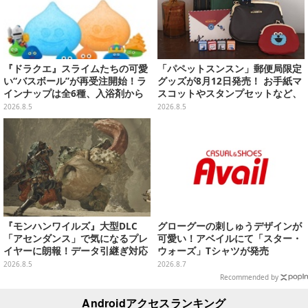
『ドラクエ』スライムたちの可愛
「パペットスンスン」郵便局限定
い“バスボール”が再受注開始！ラ
グッズが8月12日発売！ お手紙マ
インナップは全6種、入浴剤から
スコットやスタンプセットなど、
モンスターのフィギュアが出てく
可愛すぎる全5アイテムがライン
2026.8.5
2026.8.5
る
ナップ
『モンハンワイルズ』大型DLC
グローグーの刺しゅうデザインが
「アセンダンス」で気になるプレ
可愛い！アベイルにて「スター・
イヤーに朗報！データ引継ぎ対応
ウォーズ」Tシャツが発売
の「序盤体験版」が本日8月5日配
2026.8.5
2026.8.7
信
Recommended by
Androidアクセスランキング