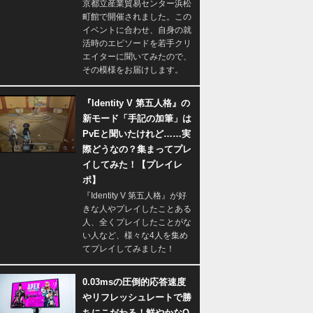
京都立産業貿易センター浜松
町館で開催されました。この
イベントに合わせ、自身の就
活時のエピソードを若手クリ
エイターに聞いてみたので、
その模様をお届けします。
『Identity V 第五人格』の
新モード「手記の加筆」は
PvEと聞いたけれど……実
際どうなの？集まってプレ
イしてみた！【プレイレ
ポ】
『Identity V 第五人格』が好
きな人やプレイしたことある
人、全くプレイしたことがな
い人など、様々な4人を集め
てプレイしてみました！
0.03msの圧倒的応答速度
やリフレッシュレートで勝
ちにこだわる！鮮やかなQ