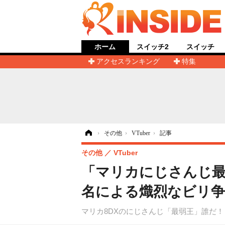
ホーム
スイッチ2
スイッチ
アクセスランキング
特集
ホーム
›
その他
›
VTuber
›
記事
その他
VTuber
「マリカにじさんじ最
名による熾烈なビリ争
マリカ8DXのにじさんじ「最弱王」誰だ！