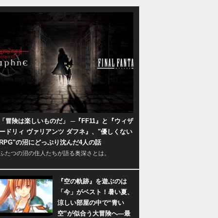
「冒険は楽しいものだ」 ─『FF11』と『ウィザ
ードリィ ヴァリアンツ ダフネ』、"優しくない
RPG"の沼にどっぷり沈んだ4人の話
ふたつの沼の住人たちが語る奥深さとは。
『空の軌跡』を遊ぶのは
「今」がベスト！暑い夏、
涼しい部屋の中で“青い
空”が似合う大冒険へ―最