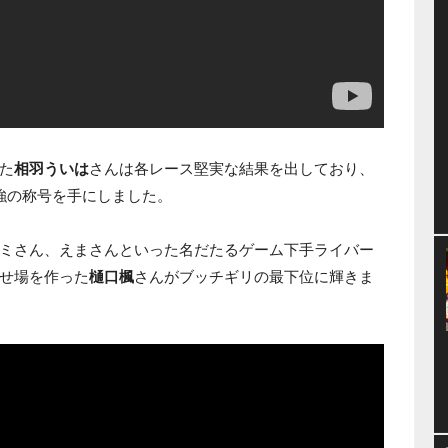
た
相羽ういは
さんは各レース堅実な結果を出しており、
強の称号を手にしました。
ミさん、えまさんといった名だたるゲーム下手ライバー
せ場を作った
樋口楓
さんがブッチギリの最下位に輝きま