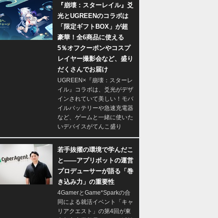
『崩壊：スターレイル』爻
光とUGREENのコラボは
「限定ギフトBOX」が超
豪華！全6商品に使える
5％オフクーポンやコスプ
レイヤー撮影会など、盛り
だくさんでお届け
UGREEN×『崩壊：スターレ
イル』コラボは、爻光がデザ
インされていて美しい！モバ
イルバッテリーや急速充電器
など、ゲームと一緒に使いた
いデバイスがてんこ盛り
若手抜擢の環境で学んだこ
と――アプリボットの運営
プロデューサーが語る「巻
き込み力」の重要性
4GamerとGame*Sparkの合
同による就活イベント「キャ
リアクエスト」の第4回が東