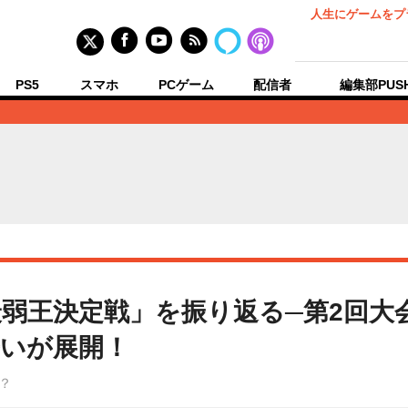
人生にゲームをプ
PS5
スマホ
PCゲーム
配信者
編集部PUS
弱王決定戦」を振り返る─第2回大
いが展開！
？