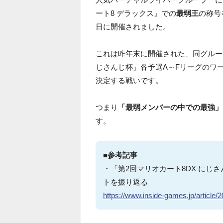
ート8 デラックス』での
最弱王
の称号
日に開催されました。
これは昨年末に開催された、同グルー
じさんじ杯」各予選A～Fリーグのワ
決定する戦いです。
つまり
「最弱メンバーの中での最強」
す。
■参考記事
・「第2回マリオカート8DX にじ
トを振り返る
https://www.inside-games.jp/article/