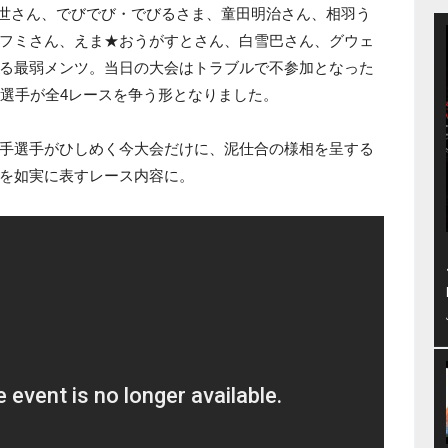
II世さん、でびでび・でびるさま、童田明治さん、相羽う
フミさん、えま★おうがすとさん、白雪巴さん、グウェ
る最弱メンツ。当日の大会はトラブルで不参加となった
の選手が全4レースを争う形となりました。
手選手がひしめく今大会だけに、泥仕合の様相を呈する
を如実に表すレース内容に。