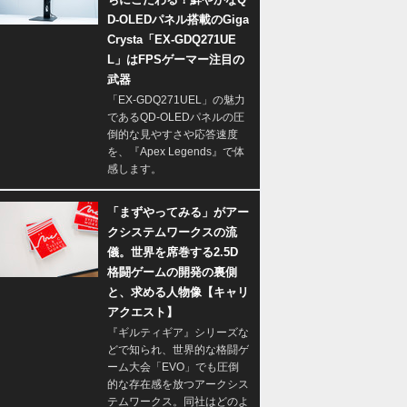
D-OLEDパネル搭載のGiga
Crysta「EX-GDQ271UE
L」はFPSゲーマー注目の
武器
「EX-GDQ271UEL」の魅力
であるQD-OLEDパネルの圧
倒的な見やすさや応答速度
を、『Apex Legends』で体
感します。
「まずやってみる」がアー
クシステムワークスの流
儀。世界を席巻する2.5D
格闘ゲームの開発の裏側
と、求める人物像【キャリ
アクエスト】
『ギルティギア』シリーズな
どで知られ、世界的な格闘ゲ
ーム大会「EVO」でも圧倒
的な存在感を放つアークシス
テムワークス。同社はどのよ