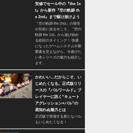
安値でセール中の『the 1s
t』から新作『空の軌跡 th
e 2nd』まで駆け抜けよう
『空の軌跡 the 2nd』の発売
が目前に迫る今こそ、『空の
軌跡 the 1st』から遊び始め
る絶好のタイミング！ 快適
になったゲームシステムや新
要素を交えながら、今遊びた
い本シリーズの魅力を紹介し
ます。
かわいい…だからこそ、い
じめたくなる。正式版リリ
ースの『パルワールド』プ
レイヤーに訊く“キュート
アグレッション×パル”の
底知れぬ魅力とは
正式版で登場する新たなパル
もいじめたくなる！