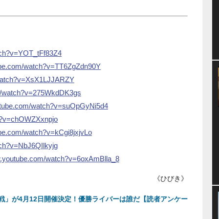
ch?v=YOT_tFf83Z4
.com/watch?v=TT6ZgZdn90Y
atch?v=XsX1LJJARZY
/watch?v=275WkdDK3gs
e.com/watch?v=suOpGyNi5d4
h?v=chOWZXxnpjo
com/watch?v=kCgi8jxjvLo
h?v=NbJ6QIlkyjg
ube.com/watch?v=6oxAmBlla_8
《ひびき》
戦」が4月12日開催決定！優勝ライバーは誰だ【読者アンケー