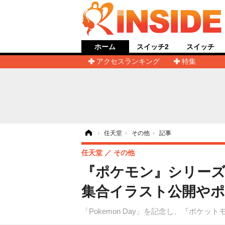
ホーム
スイッチ2
スイッチ
アクセスランキング
特集
ホーム
›
任天堂
›
その他
›
記事
任天堂
その他
『ポケモン』シリーズの
集合イラスト公開やポケ
「Pokemon Day」を記念し、『ポケ