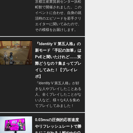
京都立産業貿易センター浜松
町館で開催されました。この
イベントに合わせ、自身の就
活時のエピソードを若手クリ
エイターに聞いてみたので、
その模様をお届けします。
『Identity V 第五人格』の
新モード「手記の加筆」は
PvEと聞いたけれど……実
際どうなの？集まってプレ
イしてみた！【プレイレ
ポ】
『Identity V 第五人格』が好
きな人やプレイしたことある
人、全くプレイしたことがな
い人など、様々な4人を集め
てプレイしてみました！
0.03msの圧倒的応答速度
やリフレッシュレートで勝
ちにこだわる！鮮やかなQ