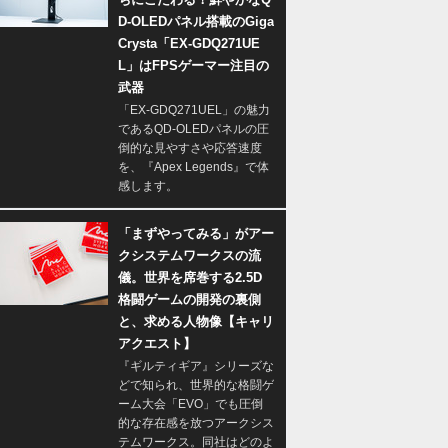
D-OLEDパネル搭載のGiga
Crysta「EX-GDQ271UE
L」はFPSゲーマー注目の
武器
「EX-GDQ271UEL」の魅力
であるQD-OLEDパネルの圧
倒的な見やすさや応答速度
を、『Apex Legends』で体
感します。
「まずやってみる」がアー
クシステムワークスの流
儀。世界を席巻する2.5D
格闘ゲームの開発の裏側
と、求める人物像【キャリ
アクエスト】
『ギルティギア』シリーズな
どで知られ、世界的な格闘ゲ
ーム大会「EVO」でも圧倒
的な存在感を放つアークシス
テムワークス。同社はどのよ