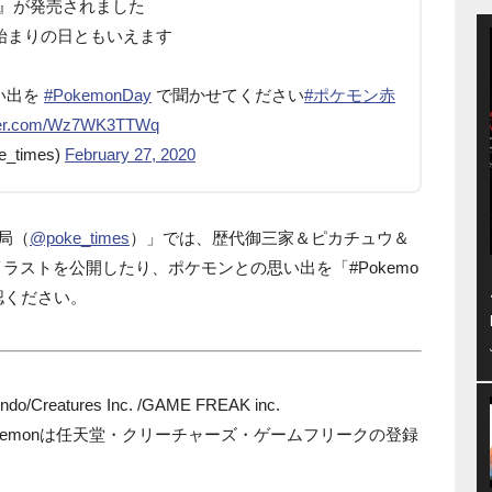
緑』が発売されました
始まりの日ともいえます
い出を
#PokemonDay
で聞かせてください
#ポケモン赤
tter.com/Wz7WK3TTWq
times)
February 27, 2020
報局（
@poke_times
）」では、歴代御三家＆ピカチュウ＆
用イラストを公開したり、ポケモンとの思い出を「#Pokemo
認ください。
ndo/Creatures Inc. /GAME FREAK inc.
kemonは任天堂・クリーチャーズ・ゲームフリークの登録