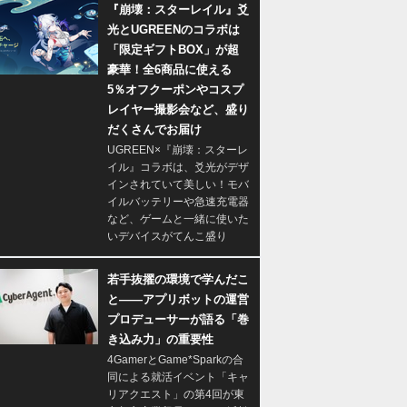
『崩壊：スターレイル』爻
光とUGREENのコラボは
「限定ギフトBOX」が超
豪華！全6商品に使える
5％オフクーポンやコスプ
レイヤー撮影会など、盛り
だくさんでお届け
UGREEN×『崩壊：スターレ
イル』コラボは、爻光がデザ
インされていて美しい！モバ
イルバッテリーや急速充電器
など、ゲームと一緒に使いた
いデバイスがてんこ盛り
若手抜擢の環境で学んだこ
と――アプリボットの運営
プロデューサーが語る「巻
き込み力」の重要性
4GamerとGame*Sparkの合
同による就活イベント「キャ
リアクエスト」の第4回が東