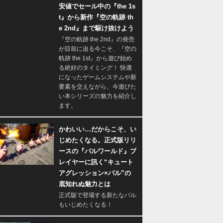
安値でセール中の『the 1s
t』から新作『空の軌跡 th
e 2nd』まで駆け抜けよう
『空の軌跡 the 2nd』の発売
が目前に迫る今こそ、『空の
軌跡 the 1st』から遊び始め
る絶好のタイミング！ 快適
になったゲームシステムや新
要素を交えながら、今遊びた
い本シリーズの魅力を紹介し
ます。
かわいい…だからこそ、い
じめたくなる。正式版リリ
ースの『パルワールド』プ
レイヤーに訊く“キュート
アグレッション×パル”の
底知れぬ魅力とは
正式版で登場する新たなパル
もいじめたくなる！