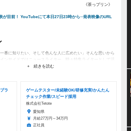
《茶っプリン》
目前！ YouTubeにて本日27日23時から─発表映像のURL
ン
一番に知りたい、そして色んな人に広めたい」そんな思いから
インサイドではニュースライター、時々特集ライターとして活
ーから生まれるネットブームにも興味あり。
+ 続きを読む
プラ
ゲームテスター/未経験OK/研修充実/かんたん
チェック作業/スピード採用
株式会社Tetote
愛知県
月給27万円～34万円
正社員