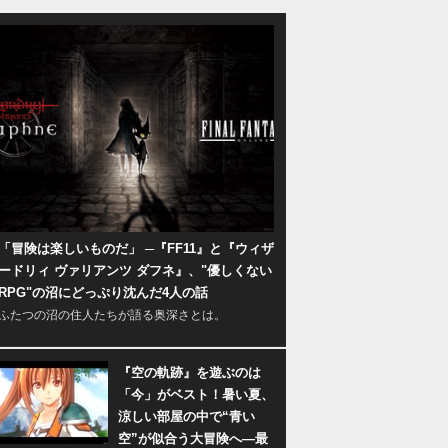
「冒険は楽しいものだ」 ─『FF11』と『ウィザ
ードリィ ヴァリアンツ ダフネ』、"優しくない
RPG"の沼にどっぷり沈んだ4人の話
ふたつの沼の住人たちが語る奥深さとは。
『空の軌跡』を遊ぶのは
「今」がベスト！暑い夏、
涼しい部屋の中で“青い
空”が似合う大冒険へ―最