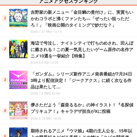
アニメアクセスランキング
吉野家の新メニュー「金目鯛の煮付け」に、実質ちい
かわコラボと沸くファンたち―「ぜったい狙っただ
ろ！」「映画公開のタイミングで妙だな？」
2026.7.27 Mon 13:15
海辺で号泣し、ナイトシティで打ちのめされ、田んぼ
に癒される！この夏一気見したいゲーム原作の名作ア
ニメ10選を一挙紹介【特集】
2026.8.8 Sat 13:00
「ガンダム」シリーズ新作アニメ発表番組が7月24日
3時より配信決定！「ジークアクス」に続く次なる作
品は果たして…
2026.7.8 Wed 22:06
儚さただよう「森亜るるか」の神イラスト！『名探偵
プリキュア！』キャラデザ担当がXに投稿
2026.2.16 Mon 18:00
期待されるアニメ『ウマ娘』4期の主人公を、15年以