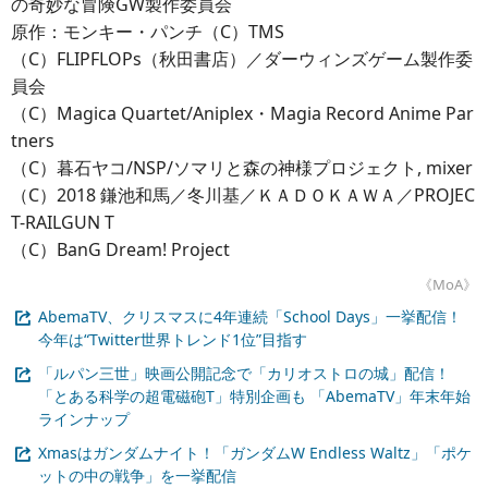
の奇妙な冒険GW製作委員会
原作：モンキー・パンチ（C）TMS
（C）FLIPFLOPs（秋田書店）／ダーウィンズゲーム製作委
員会
（C）Magica Quartet/Aniplex・Magia Record Anime Par
tners
（C）暮石ヤコ/NSP/ソマリと森の神様プロジェクト, mixer
（C）2018 鎌池和馬／冬川基／ＫＡＤＯＫＡＷＡ／PROJEC
T-RAILGUN T
（C）BanG Dream! Project
《MoA》
AbemaTV、クリスマスに4年連続「School Days」一挙配信！
今年は“Twitter世界トレンド1位”目指す
「ルパン三世」映画公開記念で「カリオストロの城」配信！
「とある科学の超電磁砲T」特別企画も 「AbemaTV」年末年始
ラインナップ
Xmasはガンダムナイト！「ガンダムW Endless Waltz」「ポケ
ットの中の戦争」を一挙配信