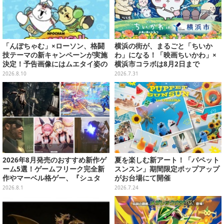
「んぽちゃむ」×ローソン、格闘
横浜の街が、まるごと「ちいか
技テーマの新キャンペーンが実施
わ」になる！「映画ちいかわ」×
決定！予告画像にはムエタイ姿の
横浜市コラボは8月2日まで
「んぽちゃむ」「きみまろ」も
2026.8.10
2026.7.31
2026年8月発売のおすすめ新作ゲ
夏を楽しむ新アート！「パペット
ーム5選！ゲームフリーク完全新
スンスン」期間限定ポップアップ
作やマーベル格ゲー、『シュタ
がお台場にて開催
ゲ』リブートなど注目作が目白押
2026.8.1
2026.7.24
し【特集】