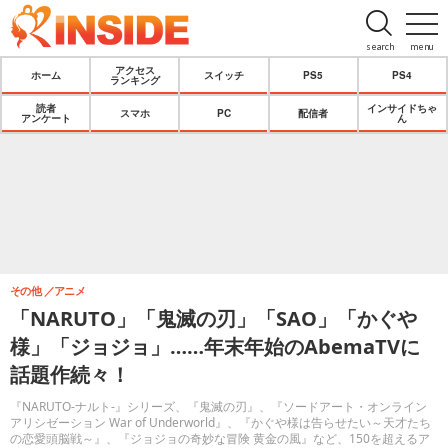
search
menu
アクセス
ホーム
スイッチ
PS5
PS4
ランキング
読者
インサイドちゃ
スマホ
PC
配信者
アンケート
ん
その他
アニメ
「NARUTO」「鬼滅の刃」「SAO」「かぐや
様」「ジョジョ」……年末年始のAbemaTVに
話題作続々！
『NARUTO-ナルト-』シリーズ、『鬼滅の刃』、『ソードアート・オンライン
アリシゼーション War of Underworld』、『かぐや様は告らせたい～天才たち
の恋愛頭脳戦～』、『ジョジョの奇妙な冒険 黄金の風』など、150を超えるア