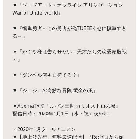
▼『ソードアート・オンライン アリシゼーション
War of Underworld』
▼『慎重勇者～この勇者が俺TUEEEくせに慎重すぎ
る～』
▼『かぐや様は告らせたい～天才たちの恋愛頭脳戦
～』
▼『ダンベル何キロ持てる？』
▼『ジョジョの奇妙な冒険 黄金の風』
▼AbemaTV初『ルパン三世 カリオストロの城』
配信日時：2020年1月1日（水・祝）夜9時～
＜2020年1月クールアニメ＞
▼【地上波先行・無料最速配信】『Re:ゼロから始