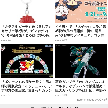
「カラフルピーチ」めじるしアク
くら寿司で「ちいかわ」コラボ第
セサリー第2弾が、ガシャポンに
4弾が8月21日開催！初の“湯呑
て8月4週発売！じゃぱぱやのあ、
み”やお寿司フィギュア、コラボ
シヴァたちメンバー11名分ライン
メニューも
2026.8.7
2026.8.10
ナップ
『ポケモン』30周年一番くじ第2
新作ガンプラ「HG ガンダムレオ
弾が再販決定！イッシュ～パルデ
パルド」がプレバンで抽選販売！
ア地方の御三家が集まったカレン
巨大ガトリングをはじめ、胸部や
ダー、ぬいぐるみなど記念グッズ
肩にも武装搭載の重火力モビルス
2026.8.5
2026.8.10
盛りだくさん
ーツ
Recommended by