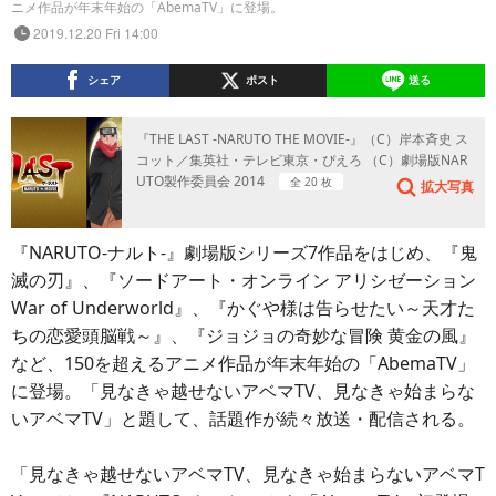
ニメ作品が年末年始の「AbemaTV」に登場。
2019.12.20 Fri 14:00
シェア
ポスト
送る
『THE LAST -NARUTO THE MOVIE-』（C）岸本斉史 ス
コット／集英社・テレビ東京・ぴえろ （C）劇場版NAR
UTO製作委員会 2014
全 20 枚
拡大写真
『NARUTO-ナルト-』劇場版シリーズ7作品をはじめ、『鬼
滅の刃』、『ソードアート・オンライン アリシゼーション
War of Underworld』、『かぐや様は告らせたい～天才た
ちの恋愛頭脳戦～』、『ジョジョの奇妙な冒険 黄金の風』
など、150を超えるアニメ作品が年末年始の「AbemaTV」
に登場。「見なきゃ越せないアベマTV、見なきゃ始まらな
いアベマTV」と題して、話題作が続々放送・配信される。
「見なきゃ越せないアベマTV、見なきゃ始まらないアベマT