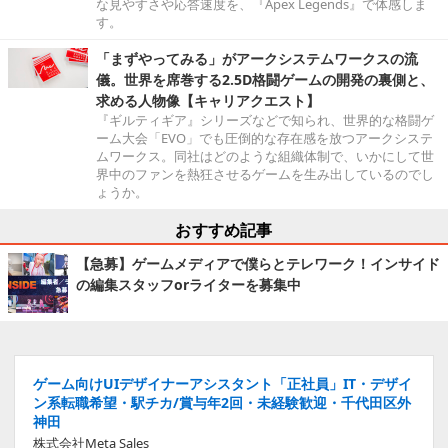
な見やすさや応答速度を、『Apex Legends』で体感しま
す。
「まずやってみる」がアークシステムワークスの流
儀。世界を席巻する2.5D格闘ゲームの開発の裏側と、
求める人物像【キャリアクエスト】
『ギルティギア』シリーズなどで知られ、世界的な格闘ゲ
ーム大会「EVO」でも圧倒的な存在感を放つアークシステ
ムワークス。同社はどのような組織体制で、いかにして世
界中のファンを熱狂させるゲームを生み出しているのでし
ょうか。
おすすめ記事
【急募】ゲームメディアで僕らとテレワーク！インサイド
の編集スタッフorライターを募集中
ゲーム向けUIデザイナーアシスタント「正社員」IT・デザイ
ン系転職希望・駅チカ/賞与年2回・未経験歓迎・千代田区外
神田
株式会社Meta Sales