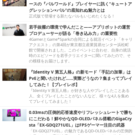
ースの『パルワールド』プレイヤーに訊く“キュートア
グレッション×パル”の底知れぬ魅力とは
正式版で登場する新たなパルもいじめたくなる！
若手抜擢の環境で学んだこと――アプリボットの運営
プロデューサーが語る「巻き込み力」の重要性
4GamerとGame*Sparkの合同による就活イベント「キャリ
アクエスト」の第4回が東京都立産業貿易センター浜松町
館で開催されました。このイベントに合わせ、自身の就活
時のエピソードを若手クリエイターに聞いてみたので、そ
の模様をお届けします。
『Identity V 第五人格』の新モード「手記の加筆」は
PvEと聞いたけれど……実際どうなの？集まってプレイ
してみた！【プレイレポ】
『Identity V 第五人格』が好きな人やプレイしたことある
人、全くプレイしたことがない人など、様々な4人を集め
てプレイしてみました！
0.03msの圧倒的応答速度やリフレッシュレートで勝ち
にこだわる！鮮やかなQD-OLEDパネル搭載のGigaCry
sta「EX-GDQ271UEL」はFPSゲーマー注目の武器
「EX-GDQ271UEL」の魅力であるQD-OLEDパネルの圧倒的