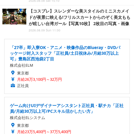
2026.08.08 Sat 15:10
【コスプレ】スレンダーな美スタイルのミニスカメイ
ドが夜景に映える!フリルスカートからのぞく美太もも
が眩しい台湾ガール【写真10枚】 2枚目の写真・画像
2026.08.09 Sun 11:00
「27卒」即入寮OK・アニメ・映像作品のBlueray・DVDパ
ッケージ封入スタッフ「正社員/土日祝休み/月給30万以上
可」豊島区西池袋2丁目
株式会社ELM
東京都
月給26万3,100円～32万円
正社員
ゲーム向けUIデザイナーアシスタント正社員・駅チカ「正社
員/月給30万以上可/PCスキル活かしたい方」
株式会社ELシステム
東京都
月給23万5,400円～37万5,400円