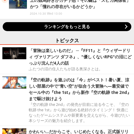
上の競馬好きがガチ予想！その鍵は「スピカ関係者」
かつ「憧れの存在がいるかどうか」
2024.10.30 Wed 13:00
ランキングをもっと見る
トピックス
「冒険は楽しいものだ」 ─『FF11』と『ウィザードリ
ィ ヴァリアンツ ダフネ』、"優しくないRPG"の沼にど
っぷり沈んだ4人の話
ふたつの沼の住人たちが語る奥深さとは。
『空の軌跡』を遊ぶのは「今」がベスト！暑い夏、涼
しい部屋の中で“青い空”が似合う大冒険へ―最安値で
セール中の『the 1st』から新作『空の軌跡 the 2nd』
まで駆け抜けよう
『空の軌跡 the 2nd』の発売が目前に迫る今こそ、『空の
軌跡 the 1st』から遊び始める絶好のタイミング！ 快適に
なったゲームシステムや新要素を交えながら、今遊びたい
本シリーズの魅力を紹介します。
かわいい…だからこそ、いじめたくなる。正式版リリ