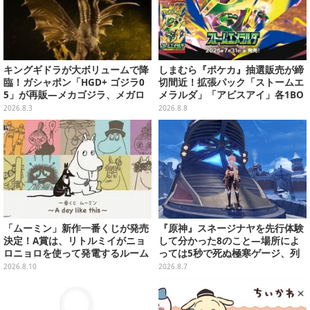
キングギドラが大ボリュームで降
しまむら『ポケカ』抽選販売が締
臨！ガシャポン「HGD+ ゴジラ0
切間近！拡張パック「ストームエ
5」が再販―メカゴジラ、メガロ
メラルダ」「アビスアイ」各1BO
なども揃った全4種
Xをラインナップ
2026.8.3
2026.8.8
「ムーミン」新作一番くじが発売
『原神』スネージナヤを先行体験
決定！A賞は、リトルミイがニョ
して分かった8のこと―場所によ
ロニョロを使って発電するルーム
っては5秒で死ぬ極寒ゲージ、列
ライト
車は“ダイナミック途中下車”可能
2026.8.10
2026.8.7
など自由度高め