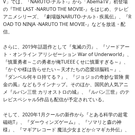
V」では、『NARUTO-ナルト-』から「AbemaTV」初登場
の『THE LAST -NARUTO THE MOVIE-』をはじめ、テレビ
アニメシリーズ、『劇場版NARUTO-ナルト- 疾風伝』、『R
OAD TO NINJA -NARUTO THE MOVIE-』などを放送・配
信。
さらに、2019年話題作として『鬼滅の刃』、『ソードアー
ト・オンライン アリシゼーション War of Underworld』、
『慎重勇者～この勇者が俺TUEEEくせに慎重すぎる～』、
『かぐや様は告らせたい～天才たちの恋愛頭脳戦～』、
『ダンベル何キロ持てる？』、『ジョジョの奇妙な冒険 黄
金の風』などもラインナップ。そのほか、国民的人気アニ
メ『ルパン三世 カリオストロの城』、『ルパン三世』のテ
レビスペシャル5作品も配信が予定されている。
そして、2020年1月クールの新作から『とある科学の超電
磁砲T』、『ダーウィンズゲーム』、『ソマリと森の神
様』、『マギアレコード 魔法少女まどか☆マギカ外伝』、