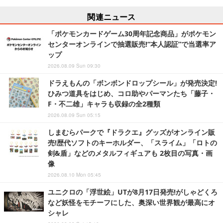
関連ニュース
「ポケモンカードゲーム30周年記念商品」がポケモン
センターオンラインで抽選販売!“本人認証”で当選率ア
ップ
2026.08.09 Sun 09:30
ドラえもんの「ボンボンドロップシール」が発売決定!
ひみつ道具をはじめ、コロ助やパーマンたち「藤子・
F・不二雄」キャラも収録の全2種類
2026.08.09 Sun 05:15
しまむらパークで『ドラクエ』グッズがオンライン販
売!歴代ソフトのキーホルダー、「スライム」「ロトの
剣&盾」などのメタルフィギュアも 2枚目の写真・画
像
2026.08.10 Mon 05:45
ユニクロの「浮世絵」UTが8月17日発売!がしゃどくろ
など妖怪をモチーフにした、奥深い世界観が最高にオ
シャレ