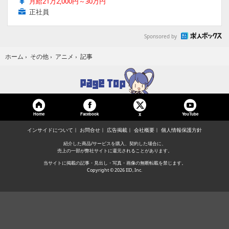
月給21万2,000円～30万円
正社員
Sponsored by
記事
ホーム
›
その他
›
アニメ
›
Home
Facebook
YouTube
X
インサイドについて
お問合せ
広告掲載
会社概要
個人情報保護方針
紹介した商品/サービスを購入、契約した場合に、
売上の一部が弊社サイトに還元されることがあります。
当サイトに掲載の記事・見出し・写真・画像の無断転載を禁じます。
Copyright © 2026 IID, Inc.