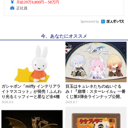
月給29万9,800円～58万円
正社員
Sponsored by
今、あなたにオススメ
ガシャポン「miffy インテリアラ
目玉はキュレネたちのぬいぐる
イトマスコット」が発売！ふんわ
み！『崩壊：スターレイル』一番
り光るミッフィーと星など全4種
くじ第3弾全ラインナップ公開、
ラインナップ
美麗ビジュアルのアクリルボード
2026.8.6
2026.8.7
など用意