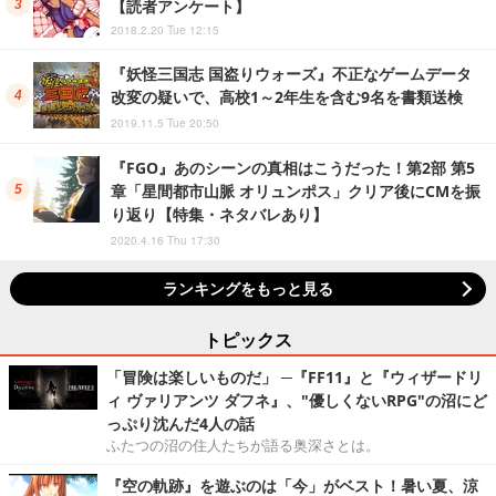
【読者アンケート】
2018.2.20 Tue 12:15
『妖怪三国志 国盗りウォーズ』不正なゲームデータ
改変の疑いで、高校1～2年生を含む9名を書類送検
2019.11.5 Tue 20:50
『FGO』あのシーンの真相はこうだった！第2部 第5
章「星間都市山脈 オリュンポス」クリア後にCMを振
り返り【特集・ネタバレあり】
2020.4.16 Thu 17:30
ランキングをもっと見る
トピックス
「冒険は楽しいものだ」 ─『FF11』と『ウィザードリ
ィ ヴァリアンツ ダフネ』、"優しくないRPG"の沼にど
っぷり沈んだ4人の話
ふたつの沼の住人たちが語る奥深さとは。
『空の軌跡』を遊ぶのは「今」がベスト！暑い夏、涼