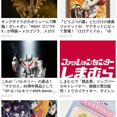
キングギドラが大ボリュームで降
『どうぶつの森』とたけけの楽曲
臨！ガシャポン「HGD+ ゴジラ0
ジャケットが、マグネットになっ
5」が再販―メカゴジラ、メガロ
て登場！「けけアイドル」「ゆ
なども揃った全4種
け！けけライダー」など全10種
2026.8.3
2026.7.27
これが「バルキリー」の原点！
しまむらで「競走馬」ジップパー
「マクロス」45周年商品として
カやトレーナー、雑貨が受注販
「VF-1J バルキリー45th Anniv.」
売！トウカイテイオー、サイレン
が予約開始
ススズカなど名馬をデザイン
2026.8.3
2026.8.8