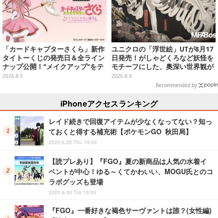
「カードキャプターさくら」新作
ユニクロの「浮世絵」UTが8月17
タイトーくじの発売日＆全ライン
日発売！がしゃどくろなど妖怪を
ナップ公開！"メイクアップ"をテ
モチーフにした、奥深い世界観が
ーマに、日常でも使いたくなるア
最高にオシャレ
2026.8.5
2026.8.9
イテムがズラリ
Recommended by
iPhoneアクセスランキング
レイド続きで回復アイテムが少なくなってない？知っ
ておくと得する補充術【ポケモンGO 秋田局】
2020.6.25 Thu 19:00
【読プレあり】『FGO』夏の新商品は人気の水着イ
ベントが中心！ゆる～くてかわいい、MOGU氏とのコ
ラボグッズも登場
2020.6.30 Tue 16:00
『FGO』一番好きな褐色サーヴァントは誰？(女性編)