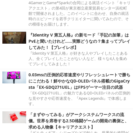
4GamerとGame*Sparkの合同による就活イベント「キャリ
アクエスト」の第4回が東京都立産業貿易センター浜松町
館で開催されました。このイベントに合わせ、自身の就活
時のエピソードを若手クリエイターに聞いてみたので、そ
の模様をお届けします。
『Identity V 第五人格』の新モード「手記の加筆」は
PvEと聞いたけれど……実際どうなの？集まってプレイ
してみた！【プレイレポ】
『Identity V 第五人格』が好きな人やプレイしたことある
人、全くプレイしたことがない人など、様々な4人を集め
てプレイしてみました！
0.03msの圧倒的応答速度やリフレッシュレートで勝ち
にこだわる！鮮やかなQD-OLEDパネル搭載のGigaCry
sta「EX-GDQ271UEL」はFPSゲーマー注目の武器
「EX-GDQ271UEL」の魅力であるQD-OLEDパネルの圧倒的
な見やすさや応答速度を、『Apex Legends』で体感しま
す。
「まずやってみる」がアークシステムワークスの流
儀。世界を席巻する2.5D格闘ゲームの開発の裏側と、
求める人物像【キャリアクエスト】
『ギルティギア』シリーズなどで知られ、世界的な格闘ゲ