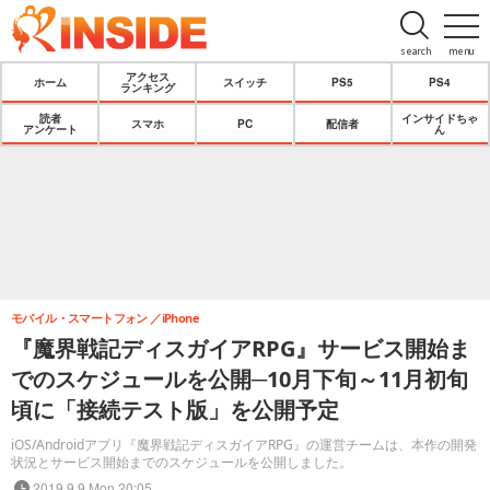
search
menu
アクセス
ホーム
スイッチ
PS5
PS4
ランキング
読者
インサイドちゃ
スマホ
PC
配信者
アンケート
ん
モバイル・スマートフォン
iPhone
『魔界戦記ディスガイアRPG』サービス開始ま
でのスケジュールを公開─10月下旬～11月初旬
頃に「接続テスト版」を公開予定
iOS/Androidアプリ『魔界戦記ディスガイアRPG』の運営チームは、本作の開発
状況とサービス開始までのスケジュールを公開しました。
2019.9.9 Mon 20:05