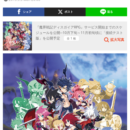
シェア
ポスト
送る
『魔界戦記ディスガイアRPG』サービス開始までのスケ
ジュールを公開─10月下旬～11月初旬頃に「接続テスト
版」を公開予定
全 1 枚
拡大写真