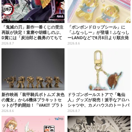
「鬼滅の刃」新作一番くじの受注
「ボンボンドロップシール」に
再販が決定！童磨や胡蝶しのぶ、
「ふなっしー」が登場！ふなっし
D賞には「炭治郎と義勇のてちて
ーLANDなどで8月8日より順次発
ちフィギュア」も
売
2026.8.7
2026.8.6
新作映画「装甲騎兵ボトムズ 灰色
ドラゴンボールストアで「亀仙
の魔女」から6機体プラキットセ
人」グッズが発売！派手なアロハ
ットが予約開始！「VAKIT プラト
シャツや、カメハウスのトートバ
ーン」第1弾、各部関節可動仕様
ッグなど夏らしいアイテムがズラ
2026.8.6
2026.8.7
リ