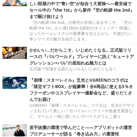
しい部屋の中で“青い空”が似合う大冒険へ―最安値で
セール中の『the 1st』から新作『空の軌跡 the 2nd』
まで駆け抜けよう
『空の軌跡 the 2nd』の発売が目前に迫る今こそ、『空の
軌跡 the 1st』から遊び始める絶好のタイミング！ 快適に
なったゲームシステムや新要素を交えながら、今遊びたい
本シリーズの魅力を紹介します。
かわいい…だからこそ、いじめたくなる。正式版リリ
ースの『パルワールド』プレイヤーに訊く“キュートア
グレッション×パル”の底知れぬ魅力とは
正式版で登場する新たなパルもいじめたくなる！
『崩壊：スターレイル』爻光とUGREENのコラボは
「限定ギフトBOX」が超豪華！全6商品に使える5％オ
フクーポンやコスプレイヤー撮影会など、盛りだくさ
んでお届け
UGREEN×『崩壊：スターレイル』コラボは、爻光がデザイ
ンされていて美しい！モバイルバッテリーや急速充電器な
ど、ゲームと一緒に使いたいデバイスがてんこ盛り
若手抜擢の環境で学んだこと――アプリボットの運営
プロデューサーが語る「巻き込み力」の重要性