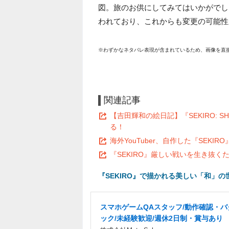
図。旅のお供にしてみてはいかがでし
われており、これからも変更の可能性
※わずかなネタバレ表現が含まれているため、画像を直
関連記事
【吉田輝和の絵日記】『SEKIRO: S
る！
海外YouTuber、自作した『SEK
『SEKIRO』厳しい戦いを生き抜く
『SEKIRO』で描かれる美しい「和」
スマホゲームQAスタッフ/動作確認・バ
ック/未経験歓迎/週休2日制・賞与あり