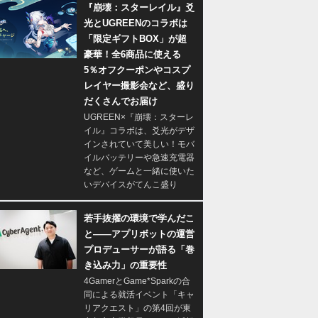
『崩壊：スターレイル』爻
光とUGREENのコラボは
「限定ギフトBOX」が超
豪華！全6商品に使える
5％オフクーポンやコスプ
レイヤー撮影会など、盛り
だくさんでお届け
UGREEN×『崩壊：スターレ
イル』コラボは、爻光がデザ
インされていて美しい！モバ
イルバッテリーや急速充電器
など、ゲームと一緒に使いた
いデバイスがてんこ盛り
若手抜擢の環境で学んだこ
と――アプリボットの運営
プロデューサーが語る「巻
き込み力」の重要性
4GamerとGame*Sparkの合
同による就活イベント「キャ
リアクエスト」の第4回が東