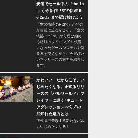
安値でセール中の『the 1s
t』から新作『空の軌跡 th
e 2nd』まで駆け抜けよう
『空の軌跡 the 2nd』の発売
が目前に迫る今こそ、『空の
軌跡 the 1st』から遊び始め
る絶好のタイミング！ 快適
になったゲームシステムや新
要素を交えながら、今遊びた
い本シリーズの魅力を紹介し
ます。
かわいい…だからこそ、い
じめたくなる。正式版リリ
ースの『パルワールド』プ
レイヤーに訊く“キュート
アグレッション×パル”の
底知れぬ魅力とは
正式版で登場する新たなパル
もいじめたくなる！