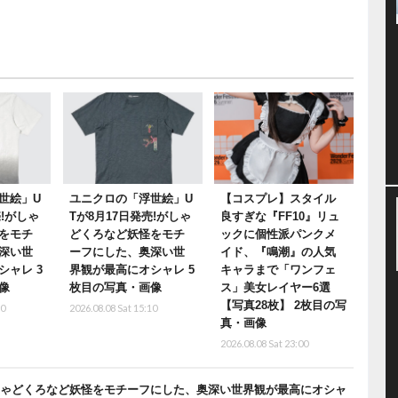
世絵」U
ユニクロの「浮世絵」U
【コスプレ】スタイル
売!がしゃ
Tが8月17日発売!がしゃ
良すぎな『FF10』リュ
をモチ
どくろなど妖怪をモチ
ックに個性派パンクメ
深い世
ーフにした、奥深い世
イド、『鳴潮』の人気
シャレ 3
界観が最高にオシャレ 5
キャラまで「ワンフェ
像
枚目の写真・画像
ス」美女レイヤー6選
【写真28枚】 2枚目の写
10
2026.08.08 Sat 15:10
真・画像
2026.08.08 Sat 23:00
がしゃどくろなど妖怪をモチーフにした、奥深い世界観が最高にオシャ