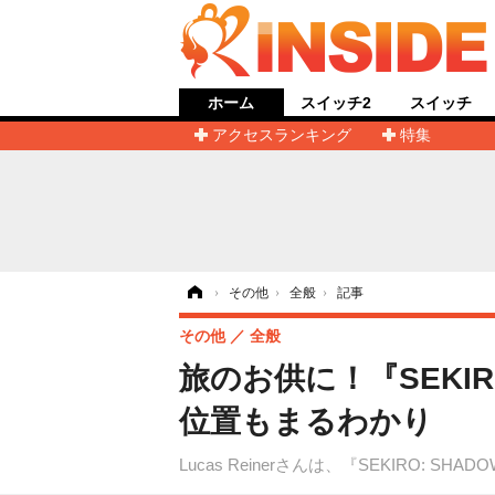
ホーム
スイッチ2
スイッチ
アクセスランキング
特集
ホーム
›
その他
›
全般
›
記事
その他
全般
旅のお供に！『SEK
位置もまるわかり
Lucas Reinerさんは、『SEKIRO: SH