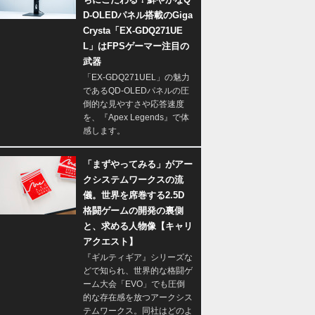
D-OLEDパネル搭載のGiga
Crysta「EX-GDQ271UE
L」はFPSゲーマー注目の
武器
「EX-GDQ271UEL」の魅力
であるQD-OLEDパネルの圧
倒的な見やすさや応答速度
を、『Apex Legends』で体
感します。
「まずやってみる」がアー
クシステムワークスの流
儀。世界を席巻する2.5D
格闘ゲームの開発の裏側
と、求める人物像【キャリ
アクエスト】
『ギルティギア』シリーズな
どで知られ、世界的な格闘ゲ
ーム大会「EVO」でも圧倒
的な存在感を放つアークシス
テムワークス。同社はどのよ