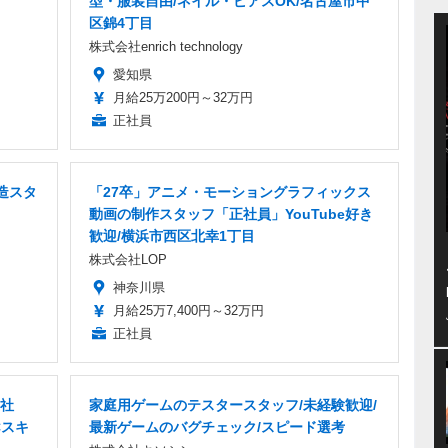
型・服装自由/ネイル・ピアスOK/名古屋市中
区錦4丁目
株式会社enrich technology
愛知県
月給25万200円～32万円
正社員
造スタ
「27卒」アニメ・モーショングラフィックス
動画の制作スタッフ「正社員」YouTube好き
歓迎/横浜市西区北幸1丁目
株式会社LOP
神奈川県
月給25万7,400円～32万円
正社員
正社
家庭用ゲームのテスタースタッフ/未経験歓迎/
Cスキ
最新ゲームのバグチェック/スピード選考