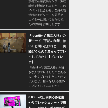
京都立産業貿易センター浜松
町館で開催されました。この
イベントに合わせ、自身の就
活時のエピソードを若手クリ
エイターに聞いてみたので、
その模様をお届けします。
『Identity V 第五人格』の
新モード「手記の加筆」は
PvEと聞いたけれど……実
際どうなの？集まってプレ
イしてみた！【プレイレ
ポ】
『Identity V 第五人格』が好
きな人やプレイしたことある
人、全くプレイしたことがな
い人など、様々な4人を集め
てプレイしてみました！
0.03msの圧倒的応答速度
やリフレッシュレートで勝
ちにこだわる！鮮やかなQ