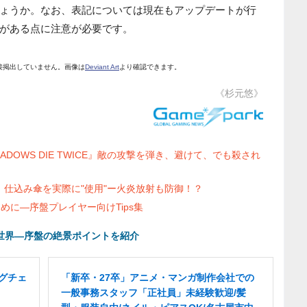
ょうか。なお、表記については現在もアップデートが行
がある点に注意が必要です。
接掲出していません。画像は
Deviant Art
より確認できます。
《杉元悠》
HADOWS DIE TWICE』敵の攻撃を弾き、避けて、でも殺され
IRO』仕込み傘を実際に"使用"ー火炎放射も防御！？
ために―序盤プレイヤー向けTips集
の世界―序盤の絶景ポイントを紹介
グチェ
「新卒・27卒」アニメ・マンガ制作会社での
一般事務スタッフ「正社員」未経験歓迎/髪