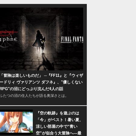
「冒険は楽しいものだ」 ─『FF11』と『ウィザ
ードリィ ヴァリアンツ ダフネ』、"優しくない
RPG"の沼にどっぷり沈んだ4人の話
ふたつの沼の住人たちが語る奥深さとは。
『空の軌跡』を遊ぶのは
「今」がベスト！暑い夏、
涼しい部屋の中で“青い
空”が似合う大冒険へ―最