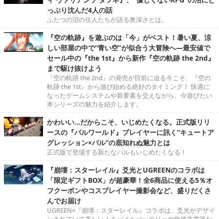
っぷり沈んだ4人の話
ふたつの沼の住人たちが語る奥深さとは。
『空の軌跡』を遊ぶのは「今」がベスト！暑い夏、涼
しい部屋の中で“青い空”が似合う大冒険へ―最安値で
セール中の『the 1st』から新作『空の軌跡 the 2nd』
まで駆け抜けよう
『空の軌跡 the 2nd』の発売が目前に迫る今こそ、『空の
軌跡 the 1st』から遊び始める絶好のタイミング！ 快適に
なったゲームシステムや新要素を交えながら、今遊びたい
本シリーズの魅力を紹介します。
かわいい…だからこそ、いじめたくなる。正式版リリ
ースの『パルワールド』プレイヤーに訊く“キュートア
グレッション×パル”の底知れぬ魅力とは
正式版で登場する新たなパルもいじめたくなる！
『崩壊：スターレイル』爻光とUGREENのコラボは
「限定ギフトBOX」が超豪華！全6商品に使える5％オ
フクーポンやコスプレイヤー撮影会など、盛りだくさ
んでお届け
UGREEN×『崩壊：スターレイル』コラボは、爻光がデザイ