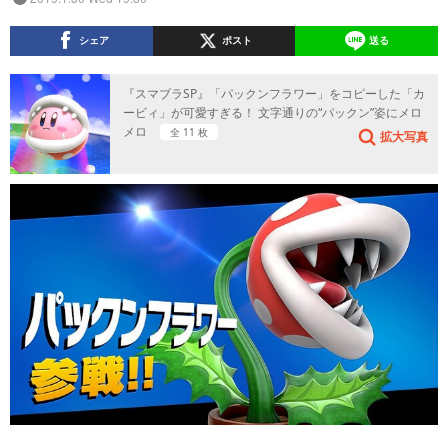
シェア
ポスト
送る
『スマブラSP』「パックンフラワー」をコピーした「カ
ービィ」が可愛すぎる！ 文字通りの“パックン”姿にメロ
メロ
全 11 枚
拡大写真