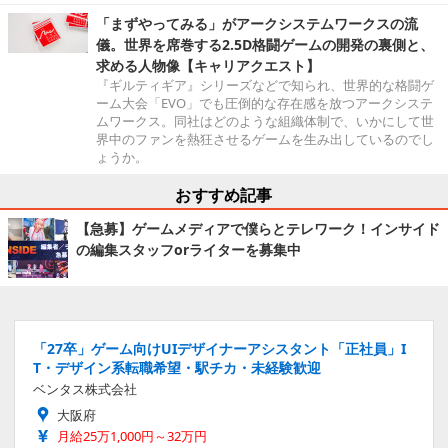
「まずやってみる」がアークシステムワークスの流
儀。世界を席巻する2.5D格闘ゲームの開発の裏側と、
求める人物像【キャリアクエスト】
『ギルティギア』シリーズなどで知られ、世界的な格闘ゲ
ーム大会「EVO」でも圧倒的な存在感を放つアークシステ
ムワークス。同社はどのような組織体制で、いかにして世
界中のファンを熱狂させるゲームを生み出しているのでし
ょうか。
おすすめ記事
【急募】ゲームメディアで僕らとテレワーク！インサイド
の編集スタッフorライターを募集中
「27卒」ゲーム向けUIデザイナーアシスタント「正社員」I
T・デザイン系転職希望・駅チカ・未経験歓迎
ベンタス株式会社
大阪府
月給25万1,000円～32万円