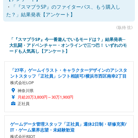
・
「『スマブラSP』のファイターパス、もう購入し
た？」結果発表【アンケート】
《臥待 弦》
「『スマブラSP』今一番遊んでいるモードは？」結果発表─
大乱闘・アドベンチャー・オンラインで三つ巴！ いずれのモ
ードも人気高し【アンケート】
「27卒」ゲームイラスト・キャラクターデザインのアシスタ
ントスタッフ「正社員」シフト相談可/横浜市西区南幸2丁目
株式会社LOP
神奈川県
月給20万3,800円～30万1,900円
正社員
ゲームデータ管理スタッフ「正社員」週休2日制・研修充実/
IT・ゲーム業界志望・未経験歓迎
株式会社RIOT