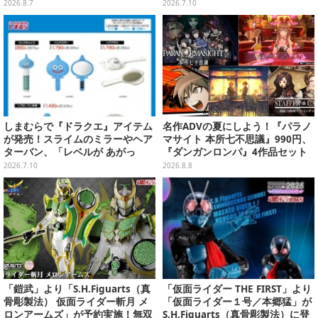
服を着たしんちゃん&ひまわりに
て口を塞ぐ姿など全6種
2026.8.7
2026.7.10
「珠由良ブラザーズ」がラインナ
ップ
しまむらで『ドラクエ』アイテム
名作ADVの夏にしよう！『パラノ
が発売！スライムのミラーやヘア
マサイト 本所七不思議』990円、
ターバン、「レベルが あがっ
『ダンガンロンパ』4作品セット
た！」アクセサリーなど
で3,060円、“お紳士”な恋愛ADV
2026.7.10
2026.8.8
は1,192円！【eショップのお薦め
セール】
「鎧武」より「S.H.Figuarts（真
「仮面ライダー THE FIRST」より
骨彫製法） 仮面ライダー斬月 メ
「仮面ライダー１号／本郷猛」が
ロンアームズ」が予約実施！無双
S.H.Figuarts（真骨彫製法）に登