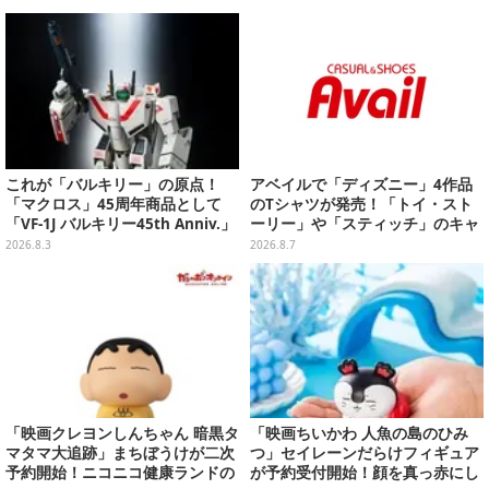
これが「バルキリー」の原点！
アベイルで「ディズニー」4作品
「マクロス」45周年商品として
のTシャツが発売！「トイ・スト
「VF-1J バルキリー45th Anniv.」
ーリー」や「スティッチ」のキャ
が予約開始
ラを刺しゅうでデザイン
2026.8.3
2026.8.7
「映画クレヨンしんちゃん 暗黒タ
「映画ちいかわ 人魚の島のひみ
マタマ大追跡」まちぼうけが二次
つ」セイレーンだらけフィギュア
予約開始！ニコニコ健康ランドの
が予約受付開始！顔を真っ赤にし