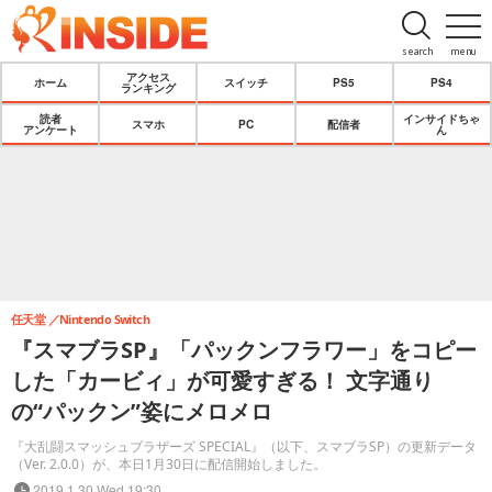
search
menu
アクセス
ホーム
スイッチ
PS5
PS4
ランキング
読者
インサイドちゃ
スマホ
PC
配信者
アンケート
ん
任天堂
Nintendo Switch
『スマブラSP』「パックンフラワー」をコピー
した「カービィ」が可愛すぎる！ 文字通り
の“パックン”姿にメロメロ
『大乱闘スマッシュブラザーズ SPECIAL』（以下、スマブラSP）の更新データ
（Ver. 2.0.0）が、本日1月30日に配信開始しました。
2019.1.30 Wed 19:30