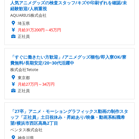
人気アニメグッズの検査スタッフ/キズや印刷ずれを確認/未
経験歓迎/人柄重視
AQUARIUS株式会社
埼玉県
月給31万200円～45万円
正社員
「すぐに働きたい方歓迎」/アニメグッズ梱包/即入寮OK/寮
費無料/長期安定/20~30代活躍中
株式会社Tetote
東京都
月給27万円～34万円
正社員
「27卒」アニメ・モーショングラフィックス動画の制作スタ
ッフ「正社員」土日祝休み・昇給あり/映像・動画系転職希
望/横浜市西区高島2丁目
ベンタス株式会社
神奈川県