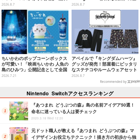
セイバー、メロンディフェンダー
場！8月18日より予約受付開始
2026.8.7
2026.8.7
が付属
ちいかわのポップコーンボックス
アベイルで『キングダムハーツ』
が可愛い！「映画ちいかわ 人魚の
グッズが発売！部屋着にピッタリ
島のひみつ」公開記念として全国
なステテコやルームウェアセット
劇場で販売決定、セイレーンドリ
2026.7.21
2026.8.7
ンクカップホルダーも
Recommended by
Nintendo Switchアクセスランキング
『あつまれ どうぶつの森』島の名前アイデア50選！
命名に迷っている人は要チェック
2020.3.18 Wed 12:20
元ドット職人が教える『あつまれ どうぶつの森』マ
イデザインお役立ちテクニック！描き方の初歩から独