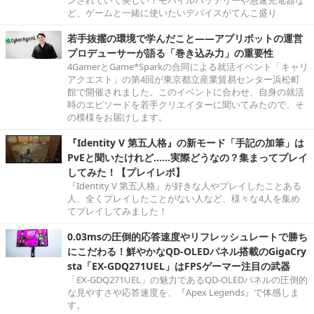
ンされていて美しい！モバイルバッテリーや急速充電器な
ど、ゲームと一緒に使いたいデバイスがてんこ盛り
若手抜擢の環境で学んだこと――アプリボットの運営
プロデューサーが語る「巻き込み力」の重要性
4GamerとGame*Sparkの合同による就活イベント「キャリ
アクエスト」の第4回が東京都立産業貿易センター浜松町
館で開催されました。このイベントに合わせ、自身の就活
時のエピソードを若手クリエイターに聞いてみたので、そ
の模様をお届けします。
『Identity V 第五人格』の新モード「手記の加筆」は
PvEと聞いたけれど……実際どうなの？集まってプレイ
してみた！【プレイレポ】
『Identity V 第五人格』が好きな人やプレイしたことある
人、全くプレイしたことがない人など、様々な4人を集め
てプレイしてみました！
0.03msの圧倒的応答速度やリフレッシュレートで勝ち
にこだわる！鮮やかなQD-OLEDパネル搭載のGigaCry
sta「EX-GDQ271UEL」はFPSゲーマー注目の武器
「EX-GDQ271UEL」の魅力であるQD-OLEDパネルの圧倒的
な見やすさや応答速度を、『Apex Legends』で体感しま
す。