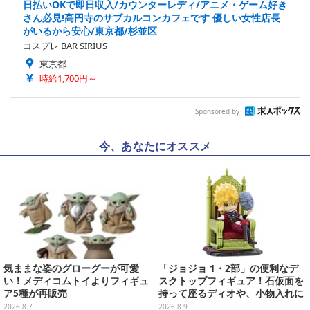
日払いOKで即日収入/カウンターレディ/アニメ・ゲーム好き
さん必見!高円寺のサブカルコンカフェです 優しい女性店長
がいるから安心/東京都/杉並区
コスプレ BAR SIRIUS
東京都
時給1,700円～
Sponsored by
今、あなたにオススメ
気ままな姿のグローグーが可愛
「ジョジョ 1・2部」の便利なデ
い！メディコムトイよりフィギュ
スクトップフィギュア！石仮面を
ア5種が再販売
持って座るディオや、小物入れに
なるツェペリなどズラリ
2026.8.7
2026.8.9