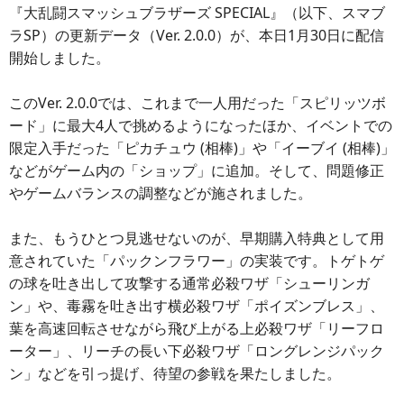
『大乱闘スマッシュブラザーズ SPECIAL』（以下、スマブ
ラSP）の更新データ（Ver. 2.0.0）が、本日1月30日に配信
開始しました。
このVer. 2.0.0では、これまで一人用だった「スピリッツボ
ード」に最大4人で挑めるようになったほか、イベントでの
限定入手だった「ピカチュウ (相棒)」や「イーブイ (相棒)」
などがゲーム内の「ショップ」に追加。そして、問題修正
やゲームバランスの調整などが施されました。
また、もうひとつ見逃せないのが、早期購入特典として用
意されていた「パックンフラワー」の実装です。トゲトゲ
の球を吐き出して攻撃する通常必殺ワザ「シューリンガ
ン」や、毒霧を吐き出す横必殺ワザ「ポイズンブレス」、
葉を高速回転させながら飛び上がる上必殺ワザ「リーフロ
ーター」、リーチの長い下必殺ワザ「ロングレンジパック
ン」などを引っ提げ、待望の参戦を果たしました。