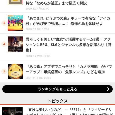
特な「なめらか補正」まで幅広く解説
2020.3.27 Fri 20:00
『あつまれ どうぶつの森』ホラーで有名な「アイカ
村」が再び夢で登場……！ 恐怖の島を体験せよ
2020.8.1 Sat 15:00
恐ろしくも美しい“魔女”が活躍するゲーム8選！ アク
ションにRPG、SLGとジャンルも多彩な活躍ぶり【特
集】
2018.3.7 Wed 12:00
『あつ森』アプデでこっそりと「カメラ機能」がパワ
ーアップ！爆笑必至の「魚眼レンズ」などを追加
2021.11.4 Thu 20:00
ランキングをもっと見る
トピックス
「冒険は楽しいものだ」 ─『FF11』と『ウィザードリ
ィ ヴァリアンツ ダフネ』、"優しくないRPG"の沼にど