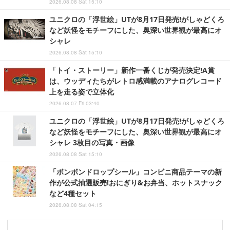
2026.08.08 Sat 15:10
ユニクロの「浮世絵」UTが8月17日発売!がしゃどくろ
など妖怪をモチーフにした、奥深い世界観が最高にオ
シャレ
2026.08.08 Sat 15:10
「トイ・ストーリー」新作一番くじが発売決定!A賞
は、ウッディたちがレトロ感満載のアナログレコード
上を走る姿で立体化
2026.08.07 Fri 03:40
ユニクロの「浮世絵」UTが8月17日発売!がしゃどくろ
など妖怪をモチーフにした、奥深い世界観が最高にオ
シャレ 3枚目の写真・画像
2026.08.08 Sat 15:10
「ボンボンドロップシール」コンビニ商品テーマの新
作が公式抽選販売!おにぎり&お弁当、ホットスナック
など4種セット
2026.08.08 Sat 04:15