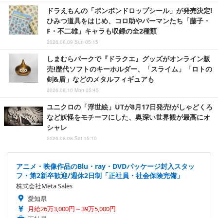
ドラえもんの「ボンボンドロップシール」が発売決定!
ひみつ道具をはじめ、コロ助やパーマンたち「藤子・
F・不二雄」キャラも収録の全2種類
2026.08.09 Sun 05:15
しまむらパークで『ドラクエ』グッズがオンライン販
売!歴代ソフトのキーホルダー、「スライム」「ロトの
剣&盾」などのメタルフィギュアも
2026.08.10 Mon 05:45
ユニクロの「浮世絵」UTが8月17日発売!がしゃどくろ
など妖怪をモチーフにした、奥深い世界観が最高にオ
シャレ
2026.08.08 Sat 15:10
アニメ・映像作品のBlu・ray・DVDパッケージ封入スタッ
フ・第2新卒歓迎/週休2日制「正社員・社会保険完備」
株式会社Meta Sales
愛知県
月給26万3,000円～39万5,000円