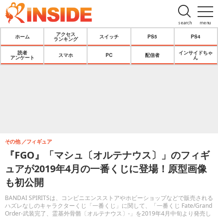
search
menu
アクセス
ホーム
スイッチ
PS5
PS4
ランキング
読者
インサイドちゃ
スマホ
PC
配信者
アンケート
ん
その他
フィギュア
『FGO』「マシュ〔オルテナウス〕」のフィギ
ュアが2019年4月の一番くじに登場！原型画像
も初公開
BANDAI SPIRITSは、コンビニエンスストアやホビーショップなどで販売される
ハズレなしのキャラクターくじ「一番くじ」に関して、「一番くじ Fate/Grand
Order-武装完了、霊基外骨骼〔オルテナウス〕-」を2019年4月中旬より発売し