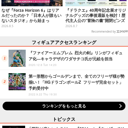
なぜ『Forza Horizon 6』はリア
『ドラクエ』40周年記念展オリジ
ルだったのか？「日本人が誰もい
ナルグッズの事後通販を検討！歴
ないスタジオ」から始まっ
代主人公の“冒険の書”開閉ピンズ
た、“生活感のある日本"の作り方
をはじめ、ユニークなＴシャツや
2026.8.5
2026.8.7
【CEDEC2026】
雑貨など
Recommended by
フィギュアアクセスランキング
『ファイアーエムブレム 烈火の剣』リンがフィギュ
ア化―キャラデザのワダサチコ氏が元絵を担当
2020.12.8 Tue 14:20
第一形態からゴールデンまで、全てのフリーザ様が勢
揃い！「HGドラゴンボールZ フリーザ完全セット」
予約受付中
2022.9.22 Thu 19:30
ランキングをもっと見る
トピックス