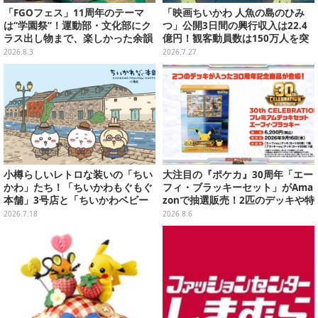
「FGOフェス」11周年のテーマ
「映画ちいかわ 人魚の島のひみ
は“学園祭”！運動部・文化部にク
つ」公開3日間の興行収入は22.4
ラス出し物まで、楽しかった余韻
億円！観客動員数は150万人を突
が残る思い出を写真たっぷりでお
破
2026.8.3
2026.7.27
届け【写真180枚】
小樽らしいレトロな装いの「ちい
大注目の『ポケカ』30周年「エー
かわ」たち！「ちいかわもぐもぐ
フィ・ブラッキーセット」がAma
本舗」3号店と「ちいかわベビー
zonで抽選販売！2匹のデッキや特
カステラ」がいよいよオープン
別カードを収録
2026.7.18
2026.8.6