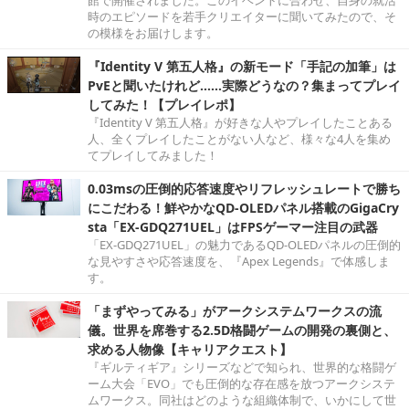
館で開催されました。このイベントに合わせ、自身の就活
時のエピソードを若手クリエイターに聞いてみたので、そ
の模様をお届けします。
『Identity V 第五人格』の新モード「手記の加筆」は
PvEと聞いたけれど……実際どうなの？集まってプレイ
してみた！【プレイレポ】
『Identity V 第五人格』が好きな人やプレイしたことある
人、全くプレイしたことがない人など、様々な4人を集め
てプレイしてみました！
0.03msの圧倒的応答速度やリフレッシュレートで勝ち
にこだわる！鮮やかなQD-OLEDパネル搭載のGigaCry
sta「EX-GDQ271UEL」はFPSゲーマー注目の武器
「EX-GDQ271UEL」の魅力であるQD-OLEDパネルの圧倒的
な見やすさや応答速度を、『Apex Legends』で体感しま
す。
「まずやってみる」がアークシステムワークスの流
儀。世界を席巻する2.5D格闘ゲームの開発の裏側と、
求める人物像【キャリアクエスト】
『ギルティギア』シリーズなどで知られ、世界的な格闘ゲ
ーム大会「EVO」でも圧倒的な存在感を放つアークシステ
ムワークス。同社はどのような組織体制で、いかにして世