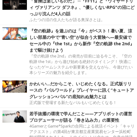
「冒険は楽しいものだ」 ─『FF11』と『ウィザードリ
ィ ヴァリアンツ ダフネ』、"優しくないRPG"の沼にど
っぷり沈んだ4人の話
ふたつの沼の住人たちが語る奥深さとは。
『空の軌跡』を遊ぶのは「今」がベスト！暑い夏、涼
しい部屋の中で“青い空”が似合う大冒険へ―最安値で
セール中の『the 1st』から新作『空の軌跡 the 2nd』
まで駆け抜けよう
『空の軌跡 the 2nd』の発売が目前に迫る今こそ、『空の
軌跡 the 1st』から遊び始める絶好のタイミング！ 快適に
なったゲームシステムや新要素を交えながら、今遊びたい
本シリーズの魅力を紹介します。
かわいい…だからこそ、いじめたくなる。正式版リリ
ースの『パルワールド』プレイヤーに訊く“キュートア
グレッション×パル”の底知れぬ魅力とは
正式版で登場する新たなパルもいじめたくなる！
若手抜擢の環境で学んだこと――アプリボットの運営
プロデューサーが語る「巻き込み力」の重要性
4GamerとGame*Sparkの合同による就活イベント「キャリ
アクエスト」の第4回が東京都立産業貿易センター浜松町