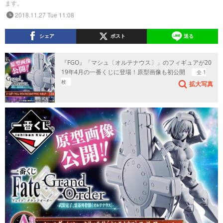
ます。
2018.11.27 Tue 11:08
シェア
ポスト
送る
『FGO』「マシュ〔オルテナウス〕」のフィギュアが20
19年4月の一番くじに登場！原型画像も初公開
全 1
枚
拡大写真