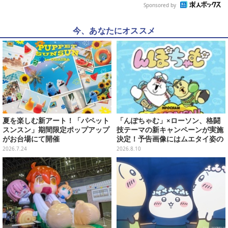
Sponsored by
今、あなたにオススメ
夏を楽しむ新アート！「パペット
「んぽちゃむ」×ローソン、格闘
スンスン」期間限定ポップアップ
技テーマの新キャンペーンが実施
がお台場にて開催
決定！予告画像にはムエタイ姿の
「んぽちゃむ」「きみまろ」も
2026.7.24
2026.8.10