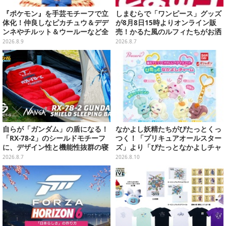
『ポケモン』を手芸モチーフで立
しまむらで「ワンピース」グッズ
体化！仲良しなピカチュウ＆デデ
が8月8日15時よりオンライン販
ンネやチルット＆ウールーなど全
売！かるた風のルフィたちがお洒
6種
落なバッグや、チョッパーが可愛
2026.8.9
2026.8.7
いサンダルも
自らが「ガンダム」の盾になる！
なかよし妖精たちがぴたっとくっ
「RX-78-2」のシールドモチーフ
つく！「プリキュアオールスター
に、デザイン性と機能性抜群の寝
ズ」より「ぴたっとなかよしチャ
袋がプレバンで2次予約
ーム」が8月発売
2026.8.7
2026.8.10