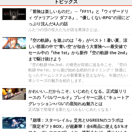
トピックス
「冒険は楽しいものだ」 ─『FF11』と『ウィザードリ
ィ ヴァリアンツ ダフネ』、"優しくないRPG"の沼にど
っぷり沈んだ4人の話
ふたつの沼の住人たちが語る奥深さとは。
『空の軌跡』を遊ぶのは「今」がベスト！暑い夏、涼
しい部屋の中で“青い空”が似合う大冒険へ―最安値で
セール中の『the 1st』から新作『空の軌跡 the 2nd』
まで駆け抜けよう
『空の軌跡 the 2nd』の発売が目前に迫る今こそ、『空の
軌跡 the 1st』から遊び始める絶好のタイミング！ 快適に
なったゲームシステムや新要素を交えながら、今遊びたい
本シリーズの魅力を紹介します。
かわいい…だからこそ、いじめたくなる。正式版リリ
ースの『パルワールド』プレイヤーに訊く“キュートア
グレッション×パル”の底知れぬ魅力とは
正式版で登場する新たなパルもいじめたくなる！
『崩壊：スターレイル』爻光とUGREENのコラボは
「限定ギフトBOX」が超豪華！全6商品に使える5％オ