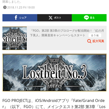
開幕しました。
2018.11.23 Fri 19:00
シェア
ポスト
送る
『FGO』第2部 第3章のプロローグが配信開始！「紅の月
下美人」開幕直前キャンペーンもスタート
全 5 枚
拡大写真
FGO PROJECTは、iOS/Androidアプリ『Fate/Grand Orde
r』（以下、FGO）にて、メインクエスト第2部 第3章「Los