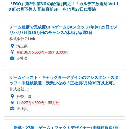
『FGO』第2部 第3章の配信は間近！「カルデア放送局 Vol.1
0 紅の月下美人 配信直前SP」を11月27日に実施
チーム連携で完成度UP!/ゲームQAスタッフ/年休125日でメ
リハリ/月収35万円のチャンス/休みは毎週2日
株式会社C-Link
埼玉県
月給36万6,000円～39万3,000円
正社員
ゲームイラスト・キャラクターデザインのアシスタントスタ
ッフ・未経験歓迎・残業少なめ「正社員/月給30万以上可」
株式会社LOP
神奈川県
月給27万4,500円～55万円
正社員
「新卒・27卒」ゲームエフェクトデザイナー/未経験歓迎/技