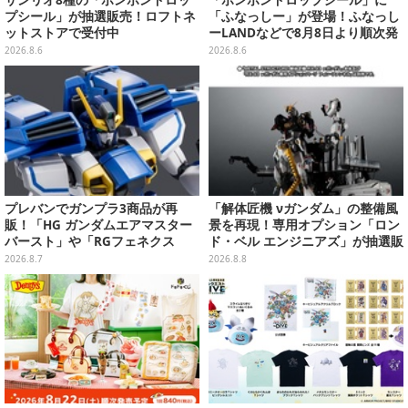
サンリオ8種の「ボンボンドロッ
「ボンボンドロップシール」に
プシール」が抽選販売！ロフトネ
「ふなっしー」が登場！ふなっし
ットストアで受付中
ーLANDなどで8月8日より順次発
売
2026.8.6
2026.8.6
プレバンでガンプラ3商品が再
「解体匠機 νガンダム」の整備風
販！「HG ガンダムエアマスター
景を再現！専用オプション「ロン
バースト」や「RGフェネクス
ド・ベル エンジニアズ」が抽選販
（ナラティブVer.）」も
売
2026.8.7
2026.8.8