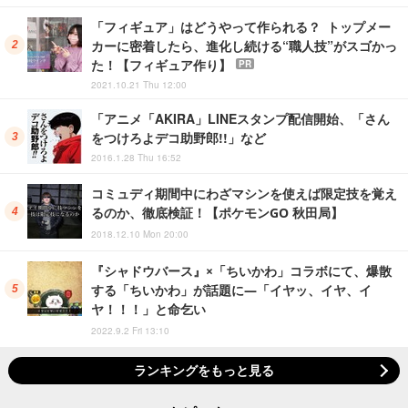
「フィギュア」はどうやって作られる？ トップメー
カーに密着したら、進化し続ける“職人技”がスゴかっ
た！【フィギュア作り】
PR
2021.10.21 Thu 12:00
「アニメ「AKIRA」LINEスタンプ配信開始、「さん
をつけろよデコ助野郎!!」など
2016.1.28 Thu 16:52
コミュディ期間中にわざマシンを使えば限定技を覚え
るのか、徹底検証！【ポケモンGO 秋田局】
2018.12.10 Mon 20:00
『シャドウバース』×「ちいかわ」コラボにて、爆散
する「ちいかわ」が話題に―「イヤッ、イヤ、イ
ヤ！！！」と命乞い
2022.9.2 Fri 13:10
ランキングをもっと見る