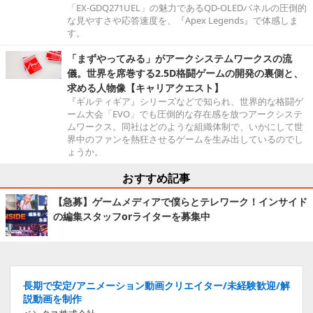
「EX-GDQ271UEL」の魅力であるQD-OLEDパネルの圧倒的
な見やすさや応答速度を、『Apex Legends』で体感しま
す。
「まずやってみる」がアークシステムワークスの流
儀。世界を席巻する2.5D格闘ゲームの開発の裏側と、
求める人物像【キャリアクエスト】
『ギルティギア』シリーズなどで知られ、世界的な格闘ゲ
ーム大会「EVO」でも圧倒的な存在感を放つアークシステ
ムワークス。同社はどのような組織体制で、いかにして世
界中のファンを熱狂させるゲームを生み出しているのでし
ょうか。
おすすめ記事
【急募】ゲームメディアで僕らとテレワーク！インサイド
の編集スタッフorライターを募集中
長期で安定/アニメーション動画クリエイター/未経験歓迎/解
説動画を制作