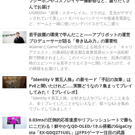
フクーポンやコスプレイヤー撮影会など、盛りだくさ
んでお届け
UGREEN×『崩壊：スターレイル』コラボは、爻光がデザイ
ンされていて美しい！モバイルバッテリーや急速充電器な
ど、ゲームと一緒に使いたいデバイスがてんこ盛り
若手抜擢の環境で学んだこと――アプリボットの運営
プロデューサーが語る「巻き込み力」の重要性
4GamerとGame*Sparkの合同による就活イベント「キャリ
アクエスト」の第4回が東京都立産業貿易センター浜松町
館で開催されました。このイベントに合わせ、自身の就活
時のエピソードを若手クリエイターに聞いてみたので、そ
の模様をお届けします。
『Identity V 第五人格』の新モード「手記の加筆」は
PvEと聞いたけれど……実際どうなの？集まってプレイ
してみた！【プレイレポ】
『Identity V 第五人格』が好きな人やプレイしたことある
人、全くプレイしたことがない人など、様々な4人を集め
てプレイしてみました！
0.03msの圧倒的応答速度やリフレッシュレートで勝ち
にこだわる！鮮やかなQD-OLEDパネル搭載のGigaCry
sta「EX-GDQ271UEL」はFPSゲーマー注目の武器