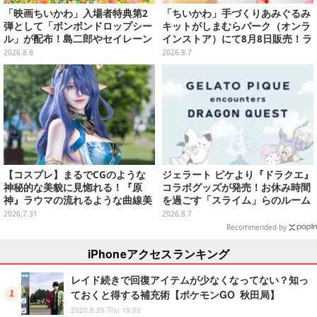
「映画ちいかわ」入場者特典第2
「ちいかわ」手づくりあみぐるみ
弾として「ボンボンドロップシー
キットがしまむらパーク（オンラ
ル」が配布！島二郎やセイレーン
インストア）にて8月8日販売！ラ
はもちろん、人魚のウロコまで…
インナップ全3種、初心者向きの
2026.8.8
2026.8.7
編み方で作れちゃう
【コスプレ】まるでCGのような
ジェラート ピケより『ドラクエ』
神秘的な美貌に見惚れる！『原
コラボグッズが発売！お休み時間
神』ラウマの流れるような曲線美
を過ごす「スライム」らのルーム
の再現も素晴らしい美女レイヤー
ウェア、雑貨など多数ラインナッ
2026.7.31
2026.8.7
【写真9枚】
プ
Recommended by
iPhoneアクセスランキング
レイド続きで回復アイテムが少なくなってない？知っ
ておくと得する補充術【ポケモンGO 秋田局】
2020.6.25 Thu 19:00