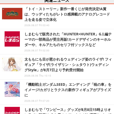
関連ニュース
「トイ・ストーリー」新作一番くじが発売決定!A賞
は、ウッディたちがレトロ感満載のアナログレコード
上を走る姿で立体化
2026.08.07 Fri 03:40
しまむらで販売された「HUNTER×HUNTER」G.I.編テ
ーマの一部商品が受注再販!カードデザインのキーホル
ダーや、キルアたちのセリフ付ソックスなど
2026.08.07 Fri 02:00
太ももにも目が惹かれるウェディング姿のライザ! フィ
ギュア「ライザ(ライザリン・シュタウト)ウェディン
グStyle」が8月7日より予約受付開始
2026.08.06 Thu 10:15
「機動戦士ガンダムSEED」エンディング「暁の車」を
イメージ!カガリとラクスの新作フィギュアがプライズ
に
2026.08.07 Fri 07:20
しまむらで「ワンピース」グッズが8月8日15時よりオ