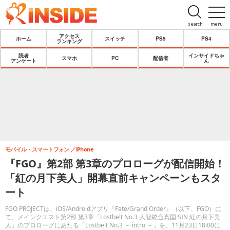
search
menu
アクセス
ホーム
スイッチ
PS5
PS4
ランキング
読者
インサイドちゃ
スマホ
PC
配信者
アンケート
ん
モバイル・スマートフォン
iPhone
『FGO』第2部 第3章のプロローグが配信開始！
「紅の月下美人」開幕直前キャンペーンもスタ
ート
FGO PROJECTは、iOS/Androidアプリ『Fate/Grand Order』（以下、FGO）に
て、メインクエスト第2部 第3章「Lostbelt No.3 人智統合真国 SIN 紅の月下美
人」のプロローグにあたる「Lostbelt No.3 － intro －」を、11月23日18:00に