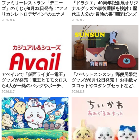
ファミリーレストラン「デニー
『ドラクエ』40周年記念展オリジ
ズ」のくじが8月22日発売！“アメ
ナルグッズの事後通販を検討！歴
リカンレトロデザイン”のエナメ
代主人公の“冒険の書”開閉ピンズ
ルバッグやTシャツなど、日常使
をはじめ、ユニークなＴシャツや
2026.8.4
2026.8.7
いできるグッズを用意
雑貨など
アベイルで「仮面ライダー電王」
「パペットスンスン」郵便局限定
グッズが発売！電王とモモタロス
グッズが8月12日発売！ お手紙マ
ら4人が一緒のバッグやポーチ、
スコットやスタンプセットなど、
収納ボックスも
可愛すぎる全5アイテムがライン
2026.8.7
2026.8.5
ナップ