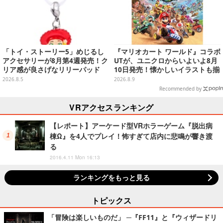
「トイ・ストーリー5」めじるし
『マリオカート ワールド』コラボ
アクセサリーが8月第4週発売！ク
UTが、ユニクロからいよいよ8月
リア感が良さげなリリーパッド
10日発売！懐かしいイラストも揃
や、ジェシーなど全5種ラインナ
えた全12種類
2026.8.5
2026.8.9
ップ
Recommended by
VRアクセスランキング
【レポート】アーケード型VRホラーゲーム『脱出病
棟Ω』を4人でプレイ！怖すぎて店内に悲鳴が響き渡
る
2016.4.11 Mon 16:13
ランキングをもっと見る
トピックス
「冒険は楽しいものだ」 ─『FF11』と『ウィザードリ