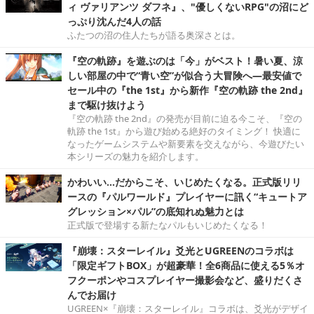
ィ ヴァリアンツ ダフネ』、"優しくないRPG"の沼にど
っぷり沈んだ4人の話
ふたつの沼の住人たちが語る奥深さとは。
『空の軌跡』を遊ぶのは「今」がベスト！暑い夏、涼
しい部屋の中で“青い空”が似合う大冒険へ―最安値で
セール中の『the 1st』から新作『空の軌跡 the 2nd』
まで駆け抜けよう
『空の軌跡 the 2nd』の発売が目前に迫る今こそ、『空の
軌跡 the 1st』から遊び始める絶好のタイミング！ 快適に
なったゲームシステムや新要素を交えながら、今遊びたい
本シリーズの魅力を紹介します。
かわいい…だからこそ、いじめたくなる。正式版リリ
ースの『パルワールド』プレイヤーに訊く“キュートア
グレッション×パル”の底知れぬ魅力とは
正式版で登場する新たなパルもいじめたくなる！
『崩壊：スターレイル』爻光とUGREENのコラボは
「限定ギフトBOX」が超豪華！全6商品に使える5％オ
フクーポンやコスプレイヤー撮影会など、盛りだくさ
んでお届け
UGREEN×『崩壊：スターレイル』コラボは、爻光がデザイ