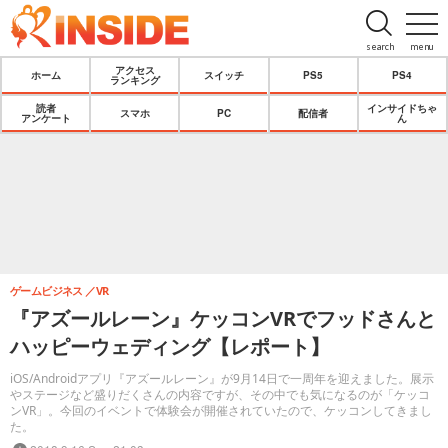
search
menu
アクセス
ホーム
スイッチ
PS5
PS4
ランキング
読者
インサイドちゃ
スマホ
PC
配信者
アンケート
ん
ゲームビジネス
VR
『アズールレーン』ケッコンVRでフッドさんと
ハッピーウェディング【レポート】
iOS/Androidアプリ『アズールレーン』が9月14日で一周年を迎えました。展示
やステージなど盛りだくさんの内容ですが、その中でも気になるのが「ケッコ
ンVR」。今回のイベントで体験会が開催されていたので、ケッコンしてきまし
た。