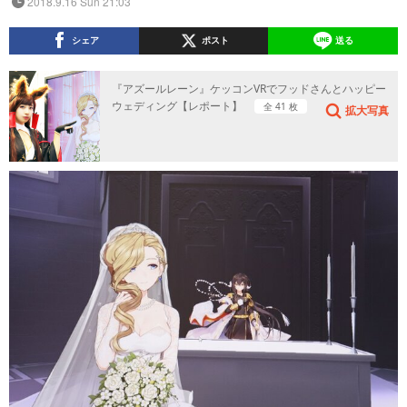
2018.9.16 Sun 21:03
シェア
ポスト
送る
『アズールレーン』ケッコンVRでフッドさんとハッピー
ウェディング【レポート】
全 41 枚
拡大写真