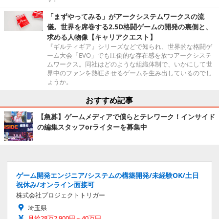
「まずやってみる」がアークシステムワークスの流
儀。世界を席巻する2.5D格闘ゲームの開発の裏側と、
求める人物像【キャリアクエスト】
『ギルティギア』シリーズなどで知られ、世界的な格闘ゲ
ーム大会「EVO」でも圧倒的な存在感を放つアークシステ
ムワークス。同社はどのような組織体制で、いかにして世
界中のファンを熱狂させるゲームを生み出しているのでし
ょうか。
おすすめ記事
【急募】ゲームメディアで僕らとテレワーク！インサイド
の編集スタッフorライターを募集中
ゲーム開発エンジニア/システムの構築開発/未経験OK/土日
祝休み/オンライン面接可
株式会社プロジェクトトリガー
埼玉県
月給28万2,900円～40万円