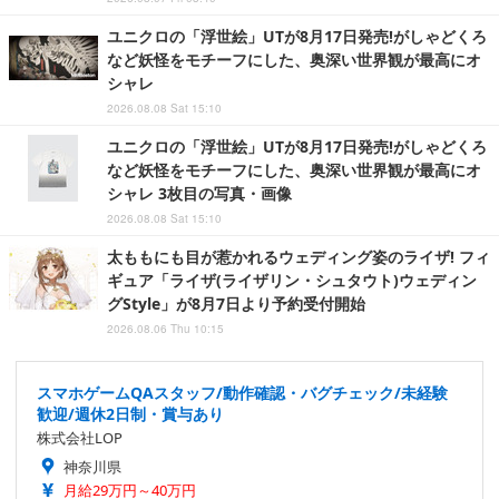
ユニクロの「浮世絵」UTが8月17日発売!がしゃどくろ
など妖怪をモチーフにした、奥深い世界観が最高にオ
シャレ
2026.08.08 Sat 15:10
ユニクロの「浮世絵」UTが8月17日発売!がしゃどくろ
など妖怪をモチーフにした、奥深い世界観が最高にオ
シャレ 3枚目の写真・画像
2026.08.08 Sat 15:10
太ももにも目が惹かれるウェディング姿のライザ! フィ
ギュア「ライザ(ライザリン・シュタウト)ウェディン
グStyle」が8月7日より予約受付開始
2026.08.06 Thu 10:15
スマホゲームQAスタッフ/動作確認・バグチェック/未経験
歓迎/週休2日制・賞与あり
株式会社LOP
神奈川県
月給29万円～40万円