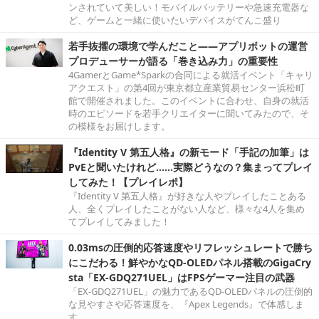
ンされていて美しい！モバイルバッテリーや急速充電器な
ど、ゲームと一緒に使いたいデバイスがてんこ盛り
若手抜擢の環境で学んだこと――アプリボットの運営
プロデューサーが語る「巻き込み力」の重要性
4GamerとGame*Sparkの合同による就活イベント「キャリ
アクエスト」の第4回が東京都立産業貿易センター浜松町
館で開催されました。このイベントに合わせ、自身の就活
時のエピソードを若手クリエイターに聞いてみたので、そ
の模様をお届けします。
『Identity V 第五人格』の新モード「手記の加筆」は
PvEと聞いたけれど……実際どうなの？集まってプレイ
してみた！【プレイレポ】
『Identity V 第五人格』が好きな人やプレイしたことある
人、全くプレイしたことがない人など、様々な4人を集め
てプレイしてみました！
0.03msの圧倒的応答速度やリフレッシュレートで勝ち
にこだわる！鮮やかなQD-OLEDパネル搭載のGigaCry
sta「EX-GDQ271UEL」はFPSゲーマー注目の武器
「EX-GDQ271UEL」の魅力であるQD-OLEDパネルの圧倒的
な見やすさや応答速度を、『Apex Legends』で体感しま
す。