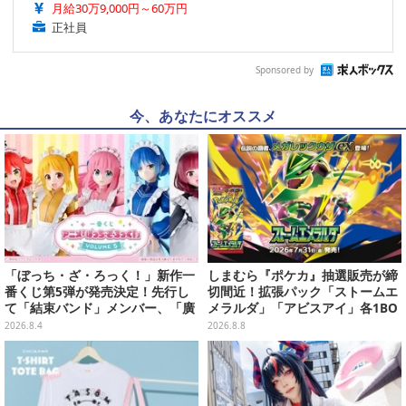
月給30万9,000円～60万円
正社員
Sponsored by
今、あなたにオススメ
「ぼっち・ざ・ろっく！」新作一
しまむら『ポケカ』抽選販売が締
番くじ第5弾が発売決定！先行し
切間近！拡張パック「ストームエ
て「結束バンド」メンバー、「廣
メラルダ」「アビスアイ」各1BO
井きくり」のメイド衣装フィギュ
Xをラインナップ
2026.8.4
2026.8.8
アを公開