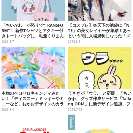
「ちいかわ」が怒りで"TRANSFO
【コスプレ】炎天下の池袋に『N
RM"！ 新作Tシャツとアクキー付
TE』の美女レイヤーが集結！あっ
きトートバッグに、毛量くりまん
という間に入場規制になった「メ
じゅうなど全6アイテムが仲間入
ェメェ村の大冒険」をレポート
2026.8.7
2026.8.8
り
【写真28枚】
本物のペロペロキャンディみた
うさぎが「ウラ.」と応援！「ちい
い！「ディズニー」ミッキーやミ
かわ」グッズ作成サービス「Talki
ニーなど、おかおデザインのカラ
ng ODM」に新デザイン追加、フ
フルチャーム全10種が8月31日発
ェイスタオルやTシャツなどライ
2026.8.4
2026.7.13
売
ンナップ