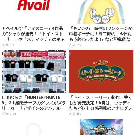
アベイルで「ディズニー」4作品
「ちいかわ」映画のワンシーンが
のTシャツが発売！「トイ・スト
巾着ポーチに！島二郎の「今日は
ーリー」や「スティッチ」のキャ
もう終わったよ!!」など印象的な
ラを刺しゅうでデザイン
全6種がカプセルトイにて発売
2026.8.7
2026.7.28
しまむらに「HUNTER×HUNTE
「トイ・ストーリー」新作一番く
R」G.I.編モチーフのグッズがズラ
じが発売決定！A賞は、ウッディ
リ！カードデザインのアパレル・
たちがレトロ感満載のアナログレ
雑貨、ゴレイヌの「オレが3人分
コード上を走る姿で立体化
2026.7.29
2026.8.7
になる…」も