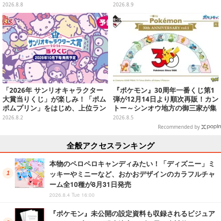
ンに応じて喋ってくれる
ラインナップ
2026.8.8
2026.8.9
「2026年 サンリオキャラクター
『ポケモン』30周年一番くじ第1
大賞当りくじ」が楽しみ！「ポム
弾が12月14日より順次再販！カン
ポムプリン」をはじめ、上位ラン
トー～シンオウ地方の御三家が集
クインが登場するスペシャル企画
まった時計、ぬいぐるみなど記念
2026.8.2
2026.8.5
グッズ盛りだくさん
Recommended by
全般アクセスランキング
本物のペロペロキャンディみたい！「ディズニー」ミ
ッキーやミニーなど、おかおデザインのカラフルチャ
ーム全10種が8月31日発売
2026.8.4 Tue 16:00
『ポケモン』未公開の設定資料も収録されるビジュア