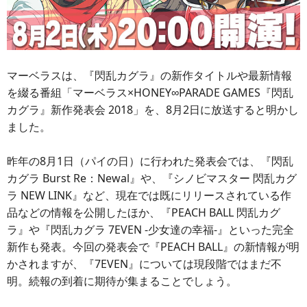
マーベラスは、『閃乱カグラ』の新作タイトルや最新情報
を綴る番組「マーベラス×HONEY∞PARADE GAMES『閃乱
カグラ』新作発表会 2018」を、8月2日に放送すると明かし
ました。
昨年の8月1日（パイの日）に行われた発表会では、『閃乱
カグラ Burst Re：Newal』や、『シノビマスター 閃乱カグ
ラ NEW LINK』など、現在では既にリリースされている作
品などの情報を公開したほか、『PEACH BALL 閃乱カグ
ラ』や『閃乱カグラ 7EVEN -少女達の幸福-』といった完全
新作も発表。今回の発表会で『PEACH BALL』の新情報が明
かされますが、『7EVEN』については現段階ではまだ不
明。続報の到着に期待が集まることでしょう。