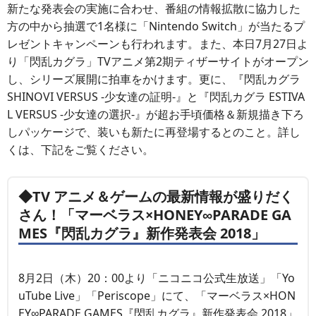
新たな発表会の実施に合わせ、番組の情報拡散に協力した
方の中から抽選で1名様に「Nintendo Switch」が当たるプ
レゼントキャンペーンも行われます。また、本日7月27日よ
り「閃乱カグラ」TVアニメ第2期ティザーサイトがオープン
し、シリーズ展開に拍車をかけます。更に、『閃乱カグラ
SHINOVI VERSUS -少女達の証明-』と『閃乱カグラ ESTIVA
L VERSUS -少女達の選択-』が超お手頃価格＆新規描き下ろ
しパッケージで、装いも新たに再登場するとのこと。詳し
くは、下記をご覧ください。
◆TV アニメ＆ゲームの最新情報が盛りだく
さん！「マーベラス×HONEY∞PARADE GA
MES『閃乱カグラ』新作発表会 2018」
8月2日（木）20：00より「ニコニコ公式生放送」「Yo
uTube Live」「Periscope」にて、「マーベラス×HON
EY∞PARADE GAMES『閃乱カグラ』新作発表会 2018」