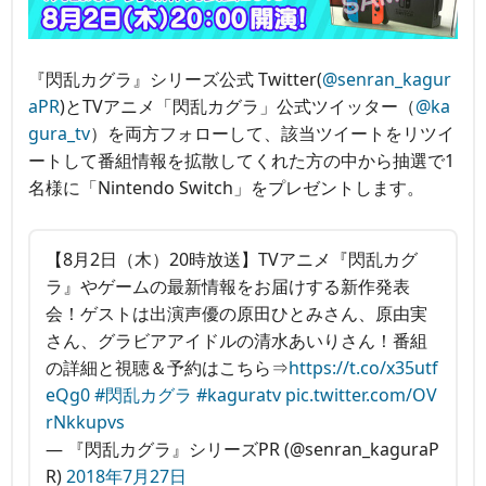
『閃乱カグラ』シリーズ公式 Twitter(
@senran_kagur
aPR
)とTVアニメ「閃乱カグラ」公式ツイッター（
@ka
gura_tv
）を両方フォローして、該当ツイートをリツイ
ートして番組情報を拡散してくれた方の中から抽選で1
名様に「Nintendo Switch」をプレゼントします。
【8月2日（木）20時放送】TVアニメ『閃乱カグ
ラ』やゲームの最新情報をお届けする新作発表
会！ゲストは出演声優の原田ひとみさん、原由実
さん、グラビアアイドルの清水あいりさん！番組
の詳細と視聴＆予約はこちら⇒
https://t.co/x35utf
eQg0
#閃乱カグラ
#kaguratv
pic.twitter.com/OV
rNkkupvs
— 『閃乱カグラ』シリーズPR (@senran_kaguraP
R)
2018年7月27日