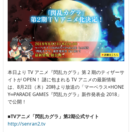
本日より TV アニメ『閃乱カグラ』第 2 期のティザーサ
イトが OPEN！ 謎に包まれる TV アニメの最新情報
は、8月2日（木）20時より放送の「マーベラス×HONE
Y∞PARADE GAMES『閃乱カグラ』新作発表会 2018」
で公開！
■TVアニメ「閃乱カグラ」第2期公式サイト
http://senran2.tv