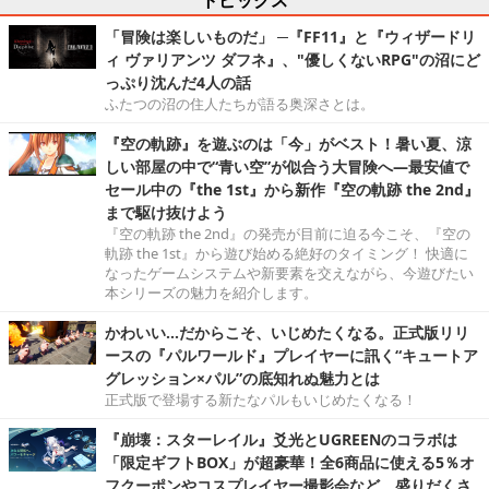
「冒険は楽しいものだ」 ─『FF11』と『ウィザードリ
ィ ヴァリアンツ ダフネ』、"優しくないRPG"の沼にど
っぷり沈んだ4人の話
ふたつの沼の住人たちが語る奥深さとは。
『空の軌跡』を遊ぶのは「今」がベスト！暑い夏、涼
しい部屋の中で“青い空”が似合う大冒険へ―最安値で
セール中の『the 1st』から新作『空の軌跡 the 2nd』
まで駆け抜けよう
『空の軌跡 the 2nd』の発売が目前に迫る今こそ、『空の
軌跡 the 1st』から遊び始める絶好のタイミング！ 快適に
なったゲームシステムや新要素を交えながら、今遊びたい
本シリーズの魅力を紹介します。
かわいい…だからこそ、いじめたくなる。正式版リリ
ースの『パルワールド』プレイヤーに訊く“キュートア
グレッション×パル”の底知れぬ魅力とは
正式版で登場する新たなパルもいじめたくなる！
『崩壊：スターレイル』爻光とUGREENのコラボは
「限定ギフトBOX」が超豪華！全6商品に使える5％オ
フクーポンやコスプレイヤー撮影会など、盛りだくさ