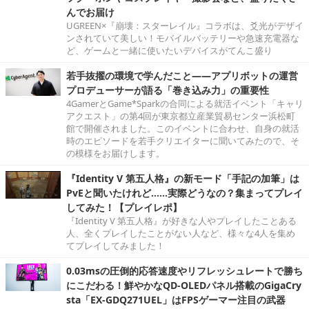
んでお届け
UGREEN×『崩壊：スターレイル』コラボは、爻光がデザイ
ンされていて美しい！モバイルバッテリーや急速充電器な
ど、ゲームと一緒に使いたいデバイスがてんこ盛り
若手抜擢の環境で学んだこと――アプリボットの運営
プロデューサーが語る「巻き込み力」の重要性
4GamerとGame*Sparkの合同による就活イベント「キャリ
アクエスト」の第4回が東京都立産業貿易センター浜松町
館で開催されました。このイベントに合わせ、自身の就活
時のエピソードを若手クリエイターに聞いてみたので、そ
の模様をお届けします。
『Identity V 第五人格』の新モード「手記の加筆」は
PvEと聞いたけれど……実際どうなの？集まってプレイ
してみた！【プレイレポ】
『Identity V 第五人格』が好きな人やプレイしたことある
人、全くプレイしたことがない人など、様々な4人を集め
てプレイしてみました！
0.03msの圧倒的応答速度やリフレッシュレートで勝ち
にこだわる！鮮やかなQD-OLEDパネル搭載のGigaCry
sta「EX-GDQ271UEL」はFPSゲーマー注目の武器