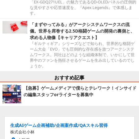
「EX-GDQ271UEL」の魅力であるQD-OLEDパネルの圧倒的
な見やすさや応答速度を、『Apex Legends』で体感しま
す。
「まずやってみる」がアークシステムワークスの流
儀。世界を席巻する2.5D格闘ゲームの開発の裏側と、
求める人物像【キャリアクエスト】
『ギルティギア』シリーズなどで知られ、世界的な格闘ゲ
ーム大会「EVO」でも圧倒的な存在感を放つアークシステ
ムワークス。同社はどのような組織体制で、いかにして世
界中のファンを熱狂させるゲームを生み出しているのでし
ょうか。
おすすめ記事
【急募】ゲームメディアで僕らとテレワーク！インサイド
の編集スタッフorライターを募集中
生成AIゲーム企画補助/企画案作成/QAスキル習得
株式会社小林