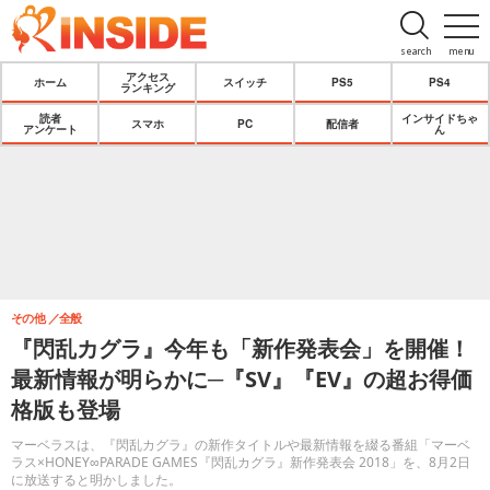
search
menu
アクセス
ホーム
スイッチ
PS5
PS4
ランキング
読者
インサイドちゃ
スマホ
PC
配信者
アンケート
ん
その他
全般
『閃乱カグラ』今年も「新作発表会」を開催！
最新情報が明らかに─『SV』『EV』の超お得価
格版も登場
マーベラスは、『閃乱カグラ』の新作タイトルや最新情報を綴る番組「マーベ
ラス×HONEY∞PARADE GAMES『閃乱カグラ』新作発表会 2018」を、8月2日
に放送すると明かしました。