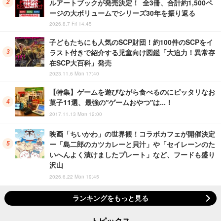
ルアートブックが発売決定！ 全3冊、合計約1,500ペ
ージの大ボリュームでシリーズ30年を振り返る
2026.8.7 Fri 14:45
子どもたちにも人気のSCP財団！約100件のSCPをイ
ラスト付きで紹介する児童向け図鑑「大迫力！異常存
在SCP大百科」発売
2023.11.6 Mon 17:40
【特集】ゲームを遊びながら食べるのにピッタリなお
菓子11選、最強の“ゲームおやつ”は…！
2017.11.13 Mon 12:00
映画「ちいかわ」の世界観！コラボカフェが開催決定
ー「島二郎のカツカレーと貝汁」や「セイレーンのた
いへんよく漬けましたプレート」など、フードも盛り
沢山
2026.6.22 Mon 19:45
ランキングをもっと見る
トピックス