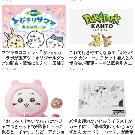
すすめ5選【特集】
マツキヨココカラ×「ちいかわ」
これで行きやすくなる？「ポケパ
コラボが激アツ！オリジナルグッ
ーク カントー」チケット購入と入
ズの配布・販売に加えて、店舗ラ
場方法が変更へー申込回数引き上
ッピングや”花火打ち上げ”まで盛
げや本人確認を実施
2026.7.14
2026.7.14
り沢山
「おしゃべりちいかわ」に“パジ
米津玄師のかいじゅうイラストが
ャマつきセット”が登場！上下に
カードに！「米津玄師 かいじゅう
振ると「イヤッ」など、アクショ
ずかん カードウエハース」が豪華