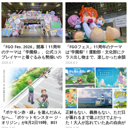
稿
「FGO Fes. 2026」開幕！11周年
「FGOフェス」11周年のテーマ
のテーマは「学園祭」、公式コス
は“学園祭”！運動部・文化部にク
プレイヤーと着ぐるみも勢揃いの
ラス出し物まで、楽しかった余韻
カルデア学園はお祭り一色
が残る思い出を写真たっぷりでお
2026.8.1
2026.8.3
届け【写真180枚】
『ポケモン赤・緑』を遊んだみん
正解もない、義務もない、ただ日
なへ…「ポケットモンスター ジ・
が暮れるまで遊ぶだけでよかっ
オリジン」が8月2日19時、BS1
た！大人が忘れていたあの自由が
2・日曜アニメ劇場で放送！
蘇るノスタルジー夏休みゲームお
2026.7.31
2026.7.25