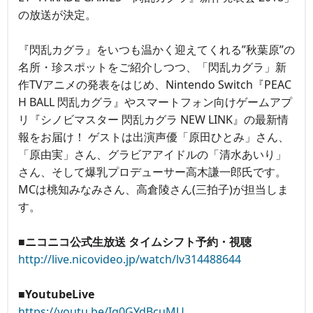
の放送が決定。
『閃乱カグラ』をいつも温かく迎えてくれる”秋葉原”の
名所・珍スポットをご紹介しつつ、「閃乱カグラ」新
作TVアニメの発表をはじめ、Nintendo Switch『PEAC
H BALL 閃乱カグラ』やスマートフォン向けゲームアプ
リ『シノビマスター 閃乱カグラ NEW LINK』の最新情
報をお届け！ ゲストは出演声優「原田ひとみ」さん、
「原由実」さん、グラビアアイドルの「清水あいり」
さん、そして爆乳プロデューサー高木謙一郎氏です。
MCは桃知みなみさん、高倉陵さん(三拍子)が担当しま
す。
■ニコニコ公式生放送 タイムシフト予約・視聴
http://live.nicovideo.jp/watch/lv314488644
■YoutubeLive
https://youtu.be/Iq0GYdBcuMU