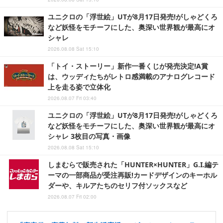
ユニクロの「浮世絵」UTが8月17日発売!がしゃどくろ
など妖怪をモチーフにした、奥深い世界観が最高にオ
シャレ
2026.08.08 Sat 15:10
「トイ・ストーリー」新作一番くじが発売決定!A賞
は、ウッディたちがレトロ感満載のアナログレコード
上を走る姿で立体化
2026.08.07 Fri 03:40
ユニクロの「浮世絵」UTが8月17日発売!がしゃどくろ
など妖怪をモチーフにした、奥深い世界観が最高にオ
シャレ 3枚目の写真・画像
2026.08.08 Sat 15:10
しまむらで販売された「HUNTER×HUNTER」G.I.編テ
ーマの一部商品が受注再販!カードデザインのキーホル
ダーや、キルアたちのセリフ付ソックスなど
2026.08.07 Fri 02:00