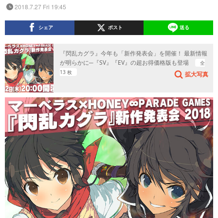
2018.7.27 Fri 19:45
シェア
ポスト
送る
『閃乱カグラ』今年も「新作発表会」を開催！ 最新情報
が明らかに─『SV』『EV』の超お得価格版も登場
全
13 枚
拡大写真