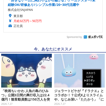
「好きなゲームに関わりながら働ける」ゲームテスター/未
経験OK/研修あり/シンプル作業/20~30代活躍中
株式会社SNJAPAN
東京都
月給32万円～50万円
正社員
Sponsored by
今、あなたにオススメ
「映画ちいかわ 人魚の島のひみ
ジェラートピケが『ドラクエ』と
つ」公開3日間の興行収入は22.4
コラボか！？公式Xよりスライム
億円！観客動員数は150万人を突
や、なじみ深い「たたかう」「に
破
げる」のコマンドウィンドウが投
2026.7.27
2026.7.27