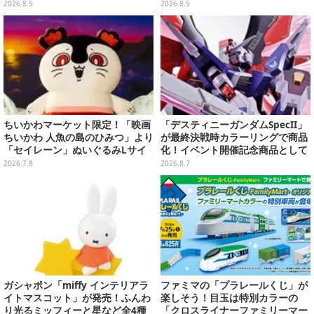
ス」ほか9プライズが8月順次展開
まった時計、ぬいぐるみなど記念
2026.8.5
2026.8.5
グッズ盛りだくさん
ちいかわマーケット限定！「映画
「デスティニーガンダムSpecII」
ちいかわ 人魚の島のひみつ」より
が最終決戦時カラーリングで商品
「セイレーン」ぬいぐるみLサイ
化！イベント開催記念商品として
ズが7月24日より予約開始
METAL ROBOT魂に新登場
2026.7.8
2026.8.7
ガシャポン「miffy インテリアラ
ファミマの「プラレールくじ」が
イトマスコット」が発売！ふんわ
楽しそう！目玉は特別カラーの
り光るミッフィーと星など全4種
「クロスライナーファミリーマー