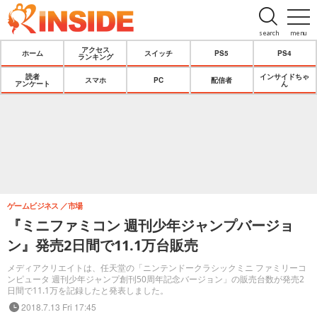
search
menu
アクセス
ホーム
スイッチ
PS5
PS4
ランキング
読者
インサイドちゃ
スマホ
PC
配信者
アンケート
ん
ゲームビジネス
市場
『ミニファミコン 週刊少年ジャンプバージョ
ン』発売2日間で11.1万台販売
メディアクリエイトは、任天堂の「ニンテンドークラシックミニ ファミリーコ
ンピュータ 週刊少年ジャンプ創刊50周年記念バージョン」の販売台数が発売2
日間で11.1万を記録したと発表しました。
2018.7.13 Fri 17:45