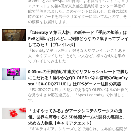
4GamerとGame*Sparkの合同による就活イベント「キャリ
アクエスト」の第4回が東京都立産業貿易センター浜松町
館で開催されました。このイベントに合わせ、自身の就活
時のエピソードを若手クリエイターに聞いてみたので、そ
の模様をお届けします。
『Identity V 第五人格』の新モード「手記の加筆」は
PvEと聞いたけれど……実際どうなの？集まってプレイ
してみた！【プレイレポ】
『Identity V 第五人格』が好きな人やプレイしたことある
人、全くプレイしたことがない人など、様々な4人を集め
てプレイしてみました！
0.03msの圧倒的応答速度やリフレッシュレートで勝ち
にこだわる！鮮やかなQD-OLEDパネル搭載のGigaCry
sta「EX-GDQ271UEL」はFPSゲーマー注目の武器
「EX-GDQ271UEL」の魅力であるQD-OLEDパネルの圧倒的
な見やすさや応答速度を、『Apex Legends』で体感しま
す。
「まずやってみる」がアークシステムワークスの流
儀。世界を席巻する2.5D格闘ゲームの開発の裏側と、
求める人物像【キャリアクエスト】
『ギルティギア』シリーズなどで知られ、世界的な格闘ゲ