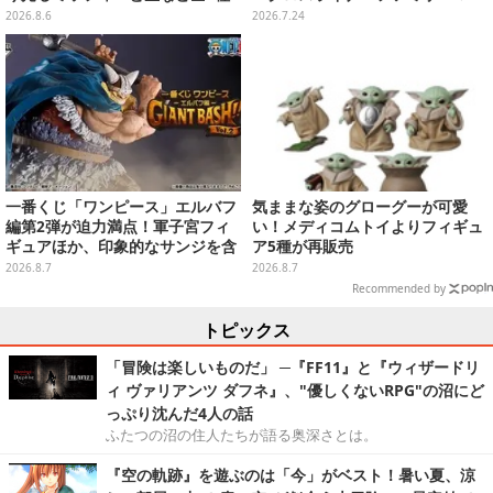
ラインナップ
ト号」、その他ライナップも注目
2026.8.6
2026.7.24
一番くじ「ワンピース」エルバフ
気ままな姿のグローグーが可愛
編第2弾が迫力満点！軍子宮フィ
い！メディコムトイよりフィギュ
ギュアほか、印象的なサンジを含
ア5種が再販売
む“手配書”ポスターなどにも注目
2026.8.7
2026.8.7
Recommended by
トピックス
「冒険は楽しいものだ」 ─『FF11』と『ウィザードリ
ィ ヴァリアンツ ダフネ』、"優しくないRPG"の沼にど
っぷり沈んだ4人の話
ふたつの沼の住人たちが語る奥深さとは。
『空の軌跡』を遊ぶのは「今」がベスト！暑い夏、涼