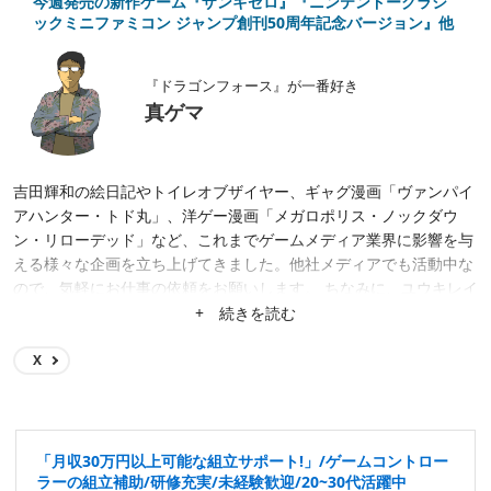
今週発売の新作ゲーム『ザンキゼロ』『ニンテンドークラシ
ックミニファミコン ジャンプ創刊50周年記念バージョン』他
『ドラゴンフォース』が一番好き
真ゲマ
吉田輝和の絵日記やトイレオブザイヤー、ギャグ漫画「ヴァンパイ
アハンター・トド丸」、洋ゲー漫画「メガロポリス・ノックダウ
ン・リローデッド」など、これまでゲームメディア業界に影響を与
える様々な企画を立ち上げてきました。他社メディアでも活動中な
ので、気軽にお仕事の依頼をお願いします。 ちなみに、ユウキレイ
先生が手掛ける4コマ漫画「まほろば小町ハルヒノさん」（まんが
+ 続きを読む
タイムで連載中）で教師役として出演中です。
X
「月収30万円以上可能な組立サポート!」/ゲームコントロー
ラーの組立補助/研修充実/未経験歓迎/20~30代活躍中