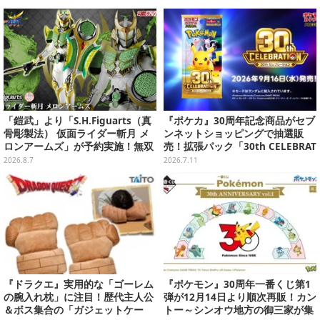
ヒーローたち【読者アンケート】
「鎧武」より「S.H.Figuarts（真
『ポケカ』30周年記念商品がセブ
骨彫製法） 仮面ライダー斬月 メ
ンネットショッピングで抽選販
ロンアームズ」が予約実施！無双
売！拡張パック「30th CELEBRAT
セイバー、メロンディフェンダー
ION」と「エーフィ・ブラッキー
2026.8.7
2026.7.11
が付属
セット」が対象
『ドラクエ』実用的な「ゴーレム
『ポケモン』30周年一番くじ第1
の腕入れ枕」に注目！歴代主人公
弾が12月14日より順次再販！カン
＆ボス集合の「ガジェットケー
トー～シンオウ地方の御三家が集