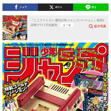
シェア
ポスト
送る
『ミニファミコン 週刊少年ジャンプバージョン』発売2
日間で11.1万台販売
全 1 枚
拡大写真