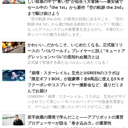
しい部屋の中で“青い空”が似合う大冒険へ―最安値で
セール中の『the 1st』から新作『空の軌跡 the 2nd』
まで駆け抜けよう
『空の軌跡 the 2nd』の発売が目前に迫る今こそ、『空の
軌跡 the 1st』から遊び始める絶好のタイミング！ 快適に
なったゲームシステムや新要素を交えながら、今遊びたい
本シリーズの魅力を紹介します。
かわいい…だからこそ、いじめたくなる。正式版リリ
ースの『パルワールド』プレイヤーに訊く“キュートア
グレッション×パル”の底知れぬ魅力とは
正式版で登場する新たなパルもいじめたくなる！
『崩壊：スターレイル』爻光とUGREENのコラボは
「限定ギフトBOX」が超豪華！全6商品に使える5％オ
フクーポンやコスプレイヤー撮影会など、盛りだくさ
んでお届け
UGREEN×『崩壊：スターレイル』コラボは、爻光がデザイ
ンされていて美しい！モバイルバッテリーや急速充電器な
ど、ゲームと一緒に使いたいデバイスがてんこ盛り
若手抜擢の環境で学んだこと――アプリボットの運営
プロデューサーが語る「巻き込み力」の重要性