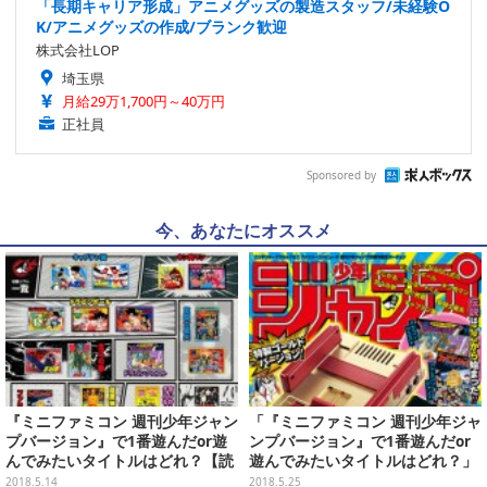
「長期キャリア形成」アニメグッズの製造スタッフ/未経験O
K/アニメグッズの作成/ブランク歓迎
株式会社LOP
埼玉県
月給29万1,700円～40万円
正社員
Sponsored by
今、あなたにオススメ
『ミニファミコン 週刊少年ジャン
「『ミニファミコン 週刊少年ジャ
プバージョン』で1番遊んだor遊
ンプバージョン』で1番遊んだor
んでみたいタイトルはどれ？【読
遊んでみたいタイトルはどれ？」
者アンケート】
結果発表―1位に輝いたのはあの
2018.5.14
2018.5.25