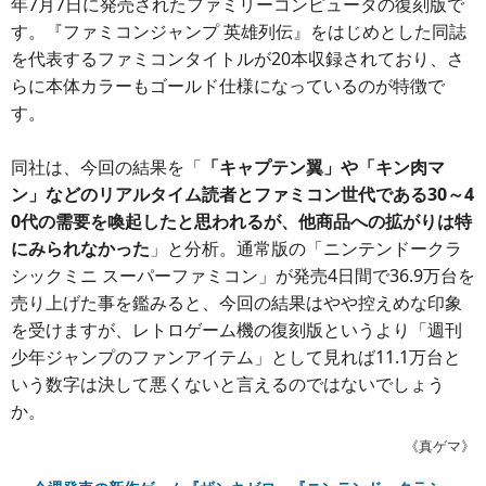
年7月7日に発売されたファミリーコンピュータの復刻版で
す。『ファミコンジャンプ 英雄列伝』をはじめとした同誌
を代表するファミコンタイトルが20本収録されており、さ
らに本体カラーもゴールド仕様になっているのが特徴で
す。
同社は、今回の結果を「
「キャプテン翼」や「キン肉マ
ン」などのリアルタイム読者とファミコン世代である30～4
0代の需要を喚起したと思われるが、他商品への拡がりは特
にみられなかった
」と分析。通常版の「ニンテンドークラ
シックミニ スーパーファミコン」が発売4日間で36.9万台を
売り上げた事を鑑みると、今回の結果はやや控えめな印象
を受けますが、レトロゲーム機の復刻版というより「週刊
少年ジャンプのファンアイテム」として見れば11.1万台と
いう数字は決して悪くないと言えるのではないでしょう
か。
《真ゲマ》