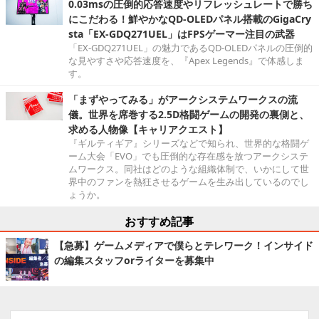
0.03msの圧倒的応答速度やリフレッシュレートで勝ち
にこだわる！鮮やかなQD-OLEDパネル搭載のGigaCry
sta「EX-GDQ271UEL」はFPSゲーマー注目の武器
「EX-GDQ271UEL」の魅力であるQD-OLEDパネルの圧倒的
な見やすさや応答速度を、『Apex Legends』で体感しま
す。
「まずやってみる」がアークシステムワークスの流
儀。世界を席巻する2.5D格闘ゲームの開発の裏側と、
求める人物像【キャリアクエスト】
『ギルティギア』シリーズなどで知られ、世界的な格闘ゲ
ーム大会「EVO」でも圧倒的な存在感を放つアークシステ
ムワークス。同社はどのような組織体制で、いかにして世
界中のファンを熱狂させるゲームを生み出しているのでし
ょうか。
おすすめ記事
【急募】ゲームメディアで僕らとテレワーク！インサイド
の編集スタッフorライターを募集中