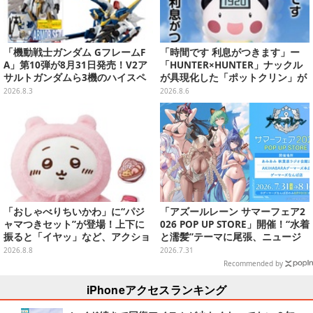
「機動戦士ガンダム GフレームF
「時間です 利息がつきます」ー
A」第10弾が8月31日発売！V2ア
「HUNTER×HUNTER」ナックル
サルトガンダムら3機のハイスペ
が具現化した「ポットクリン」が
ック可動フィギュア
貯金箱としてプライズ展開
2026.8.3
2026.8.6
「おしゃべりちいかわ」に“パジ
「アズールレーン サマーフェア2
ャマつきセット”が登場！上下に
026 POP UP STORE」開催！“水着
振ると「イヤッ」など、アクショ
と濡髪”テーマに尾張、ニュージ
ンに応じて喋ってくれる
ャージーなど新規描き下ろしイラ
2026.8.8
2026.7.31
ストグッズ販売
Recommended by
iPhoneアクセスランキング