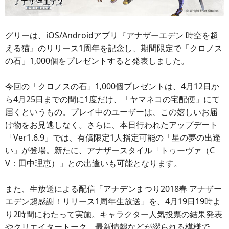
グリーは、iOS/Androidアプリ『アナザーエデン 時空を超
える猫』のリリース1周年を記念し、期間限定で「クロノス
の石」1,000個をプレゼントすると発表しました。
今回の「クロノスの石」1,000個プレゼントは、4月12日か
ら4月25日までの間に1度だけ、「ヤマネコの宅配便」にて
届くというもの。プレイ中のユーザーは、この嬉しいお届
け物をお見逃しなく。さらに、本日行われたアップデート
「Ver1.6.9」では、有償限定1人指定可能の「星の夢の出逢
い」が登場。新たに、アナザースタイル「トゥーヴァ（C
V：田中理恵）」との出逢いも可能となります。
また、生放送による配信「アナデンまつり2018春 アナザー
エデン超感謝！リリース1周年生放送」を、4月19日19時よ
り2時間にわたって実施。キャラクター人気投票の結果発表
やクリエイタートーク、最新情報などが綴られる模様で