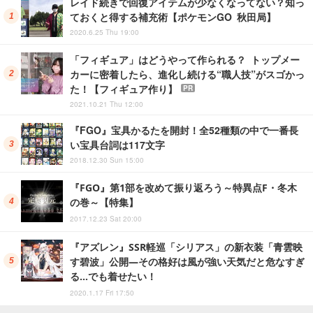
レイド続きで回復アイテムが少なくなってない？知っ
ておくと得する補充術【ポケモンGO 秋田局】
2020.6.25 Thu 19:00
「フィギュア」はどうやって作られる？ トップメー
カーに密着したら、進化し続ける“職人技”がスゴかっ
た！【フィギュア作り】
PR
2021.10.21 Thu 12:00
『FGO』宝具かるたを開封！全52種類の中で一番長
い宝具台詞は117文字
2018.12.30 Sun 15:00
『FGO』第1部を改めて振り返ろう～特異点F・冬木
の巻～【特集】
2017.12.23 Sat 20:00
『アズレン』SSR軽巡「シリアス」の新衣装「青雲映
す碧波」公開―その格好は風が強い天気だと危なすぎ
る…でも着せたい！
2020.1.17 Fri 17:50