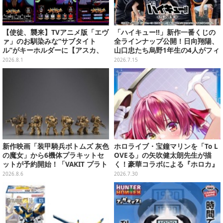
【使徒、襲来】TVアニメ版「エヴ
「ハイキュー!!」新作一番くじの
ァ」のお馴染みな“サブタイト
全ラインナップ公開！日向翔陽、
ル”がキーホルダーに【アスカ、
山口忠たち烏野1年生の4人がフィ
来日】
ギュアで集合
2026.8.1
2026.7.15
新作映画「装甲騎兵ボトムズ 灰色
ホロライブ・宝鐘マリンを「To L
の魔女」から6機体プラキットセ
OVEる」の矢吹健太朗先生が描
ットが予約開始！「VAKIT プラト
く！豪華コラボによる『ホロカ』
ーン」第1弾、各部関節可動仕様
限定カードがお披露目
2026.8.6
2026.7.30