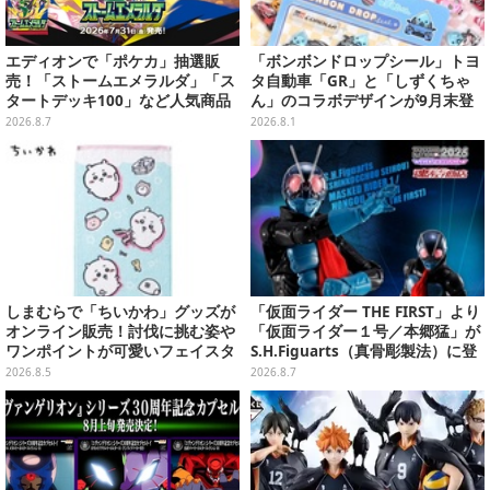
エディオンで「ポケカ」抽選販
「ボンボンドロップシール」トヨ
売！「ストームエメラルダ」「ス
タ自動車「GR」と「しずくちゃ
タートデッキ100」など人気商品
ん」のコラボデザインが9月末登
が対象
場！くま吉らも描かれた全4柄
2026.8.7
2026.8.1
しまむらで「ちいかわ」グッズが
「仮面ライダー THE FIRST」より
オンライン販売！討伐に挑む姿や
「仮面ライダー１号／本郷猛」が
ワンポイントが可愛いフェイスタ
S.H.Figuarts（真骨彫製法）に登
オル、バスマットなど全14種
場！8月18日より予約受付開始
2026.8.5
2026.8.7