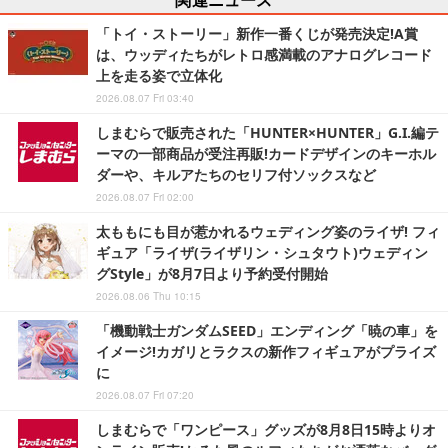
「トイ・ストーリー」新作一番くじが発売決定!A賞
は、ウッディたちがレトロ感満載のアナログレコード
上を走る姿で立体化
2026.08.07 Fri 03:40
しまむらで販売された「HUNTER×HUNTER」G.I.編テ
ーマの一部商品が受注再販!カードデザインのキーホル
ダーや、キルアたちのセリフ付ソックスなど
2026.08.07 Fri 02:00
太ももにも目が惹かれるウェディング姿のライザ! フィ
ギュア「ライザ(ライザリン・シュタウト)ウェディン
グStyle」が8月7日より予約受付開始
2026.08.06 Thu 10:15
「機動戦士ガンダムSEED」エンディング「暁の車」を
イメージ!カガリとラクスの新作フィギュアがプライズ
に
2026.08.07 Fri 07:20
しまむらで「ワンピース」グッズが8月8日15時よりオ