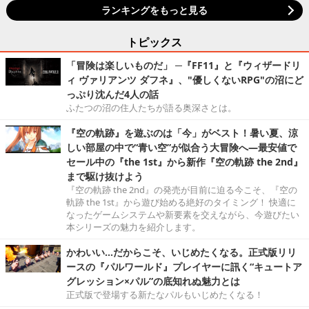
ランキングをもっと見る
トピックス
「冒険は楽しいものだ」 ─『FF11』と『ウィザードリ
ィ ヴァリアンツ ダフネ』、"優しくないRPG"の沼にど
っぷり沈んだ4人の話
ふたつの沼の住人たちが語る奥深さとは。
『空の軌跡』を遊ぶのは「今」がベスト！暑い夏、涼
しい部屋の中で“青い空”が似合う大冒険へ―最安値で
セール中の『the 1st』から新作『空の軌跡 the 2nd』
まで駆け抜けよう
『空の軌跡 the 2nd』の発売が目前に迫る今こそ、『空の
軌跡 the 1st』から遊び始める絶好のタイミング！ 快適に
なったゲームシステムや新要素を交えながら、今遊びたい
本シリーズの魅力を紹介します。
かわいい…だからこそ、いじめたくなる。正式版リリ
ースの『パルワールド』プレイヤーに訊く“キュートア
グレッション×パル”の底知れぬ魅力とは
正式版で登場する新たなパルもいじめたくなる！