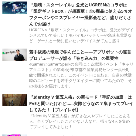
『崩壊：スターレイル』爻光とUGREENのコラボは
「限定ギフトBOX」が超豪華！全6商品に使える5％オ
フクーポンやコスプレイヤー撮影会など、盛りだくさ
んでお届け
UGREEN×『崩壊：スターレイル』コラボは、爻光がデザイ
ンされていて美しい！モバイルバッテリーや急速充電器な
ど、ゲームと一緒に使いたいデバイスがてんこ盛り
若手抜擢の環境で学んだこと――アプリボットの運営
プロデューサーが語る「巻き込み力」の重要性
4GamerとGame*Sparkの合同による就活イベント「キャリ
アクエスト」の第4回が東京都立産業貿易センター浜松町
館で開催されました。このイベントに合わせ、自身の就活
時のエピソードを若手クリエイターに聞いてみたので、そ
の模様をお届けします。
『Identity V 第五人格』の新モード「手記の加筆」は
PvEと聞いたけれど……実際どうなの？集まってプレイ
してみた！【プレイレポ】
『Identity V 第五人格』が好きな人やプレイしたことある
人、全くプレイしたことがない人など、様々な4人を集め
てプレイしてみました！