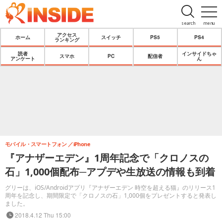
search
menu
アクセス
ホーム
スイッチ
PS5
PS4
ランキング
読者
インサイドちゃ
スマホ
PC
配信者
アンケート
ん
モバイル・スマートフォン
iPhone
『アナザーエデン』1周年記念で「クロノスの
石」1,000個配布─アプデや生放送の情報も到着
グリーは、iOS/Androidアプリ『アナザーエデン 時空を超える猫』のリリース1
周年を記念し、期間限定で「クロノスの石」1,000個をプレゼントすると発表し
ました。
2018.4.12 Thu 15:00