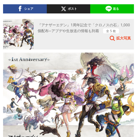
シェア
ポスト
送る
『アナザーエデン』1周年記念で「クロノスの石」1,000
個配布─アプデや生放送の情報も到着
全 5 枚
拡大写真