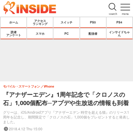
search
menu
アクセス
ホーム
スイッチ
PS5
PS4
ランキング
読者
インサイドちゃ
スマホ
PC
配信者
アンケート
ん
モバイル・スマートフォン
iPhone
『アナザーエデン』1周年記念で「クロノスの
石」1,000個配布─アプデや生放送の情報も到着
グリーは、iOS/Androidアプリ『アナザーエデン 時空を超える猫』のリリース1
周年を記念し、期間限定で「クロノスの石」1,000個をプレゼントすると発表し
ました。
2018.4.12 Thu 15:00