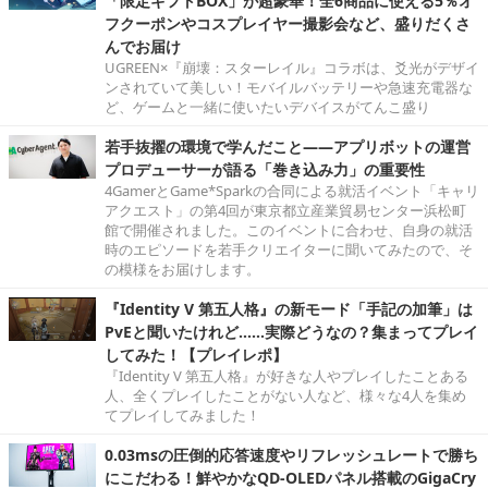
「限定ギフトBOX」が超豪華！全6商品に使える5％オ
フクーポンやコスプレイヤー撮影会など、盛りだくさ
んでお届け
UGREEN×『崩壊：スターレイル』コラボは、爻光がデザイ
ンされていて美しい！モバイルバッテリーや急速充電器な
ど、ゲームと一緒に使いたいデバイスがてんこ盛り
若手抜擢の環境で学んだこと――アプリボットの運営
プロデューサーが語る「巻き込み力」の重要性
4GamerとGame*Sparkの合同による就活イベント「キャリ
アクエスト」の第4回が東京都立産業貿易センター浜松町
館で開催されました。このイベントに合わせ、自身の就活
時のエピソードを若手クリエイターに聞いてみたので、そ
の模様をお届けします。
『Identity V 第五人格』の新モード「手記の加筆」は
PvEと聞いたけれど……実際どうなの？集まってプレイ
してみた！【プレイレポ】
『Identity V 第五人格』が好きな人やプレイしたことある
人、全くプレイしたことがない人など、様々な4人を集め
てプレイしてみました！
0.03msの圧倒的応答速度やリフレッシュレートで勝ち
にこだわる！鮮やかなQD-OLEDパネル搭載のGigaCry