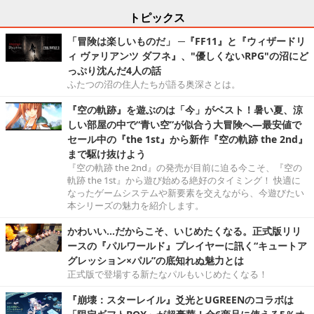
トピックス
「冒険は楽しいものだ」 ─『FF11』と『ウィザードリ
ィ ヴァリアンツ ダフネ』、"優しくないRPG"の沼にど
っぷり沈んだ4人の話
ふたつの沼の住人たちが語る奥深さとは。
『空の軌跡』を遊ぶのは「今」がベスト！暑い夏、涼
しい部屋の中で“青い空”が似合う大冒険へ―最安値で
セール中の『the 1st』から新作『空の軌跡 the 2nd』
まで駆け抜けよう
『空の軌跡 the 2nd』の発売が目前に迫る今こそ、『空の
軌跡 the 1st』から遊び始める絶好のタイミング！ 快適に
なったゲームシステムや新要素を交えながら、今遊びたい
本シリーズの魅力を紹介します。
かわいい…だからこそ、いじめたくなる。正式版リリ
ースの『パルワールド』プレイヤーに訊く“キュートア
グレッション×パル”の底知れぬ魅力とは
正式版で登場する新たなパルもいじめたくなる！
『崩壊：スターレイル』爻光とUGREENのコラボは