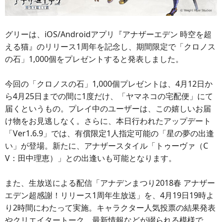
グリーは、iOS/Androidアプリ『アナザーエデン 時空を超
える猫』のリリース1周年を記念し、期間限定で「クロノス
の石」1,000個をプレゼントすると発表しました。
今回の「クロノスの石」1,000個プレゼントは、4月12日か
ら4月25日までの間に1度だけ、「ヤマネコの宅配便」にて
届くというもの。プレイ中のユーザーは、この嬉しいお届
け物をお見逃しなく。さらに、本日行われたアップデート
「Ver1.6.9」では、有償限定1人指定可能の「星の夢の出逢
い」が登場。新たに、アナザースタイル「トゥーヴァ（C
V：田中理恵）」との出逢いも可能となります。
また、生放送による配信「アナデンまつり2018春 アナザー
エデン超感謝！リリース1周年生放送」を、4月19日19時よ
り2時間にわたって実施。キャラクター人気投票の結果発表
やクリエイタートーク、最新情報などが綴られる模様で