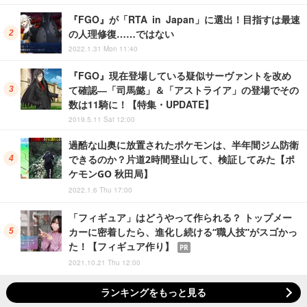
『FGO』が「RTA in Japan」に選出！目指すは最速
の人理修復……ではない
2022.1.31 Mon 11:40
『FGO』現在登場している疑似サーヴァントを改め
て確認―「司馬懿」＆「アストライア」の登場でその
数は11騎に！【特集・UPDATE】
2019.5.11 Sat 12:00
過酷な山奥に放置されたポケモンは、半年間ジム防衛
できるのか？片道2時間登山して、検証してみた【ポ
ケモンGO 秋田局】
2022.1.6 Thu 17:00
「フィギュア」はどうやって作られる？ トップメー
カーに密着したら、進化し続ける“職人技”がスゴかっ
た！【フィギュア作り】
PR
2021.10.21 Thu 12:00
ランキングをもっと見る