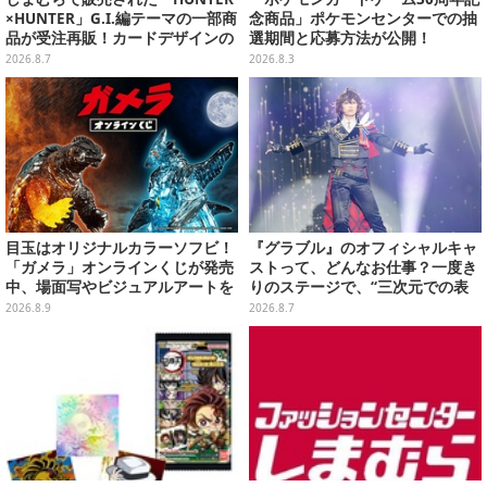
×HUNTER」G.I.編テーマの一部商
念商品」ポケモンセンターでの抽
品が受注再販！カードデザインの
選期間と応募方法が公開！
キーホルダーや、キルアたちのセ
2026.8.7
2026.8.3
リフ付ソックスなど
目玉はオリジナルカラーソフビ！
『グラブル』のオフィシャルキャ
「ガメラ」オンラインくじが発売
ストって、どんなお仕事？一度き
中、場面写やビジュアルアートを
りのステージで、“三次元での表
使用した豪華賞品をラインナップ
現”に全力を懸けるキャスト陣の
2026.8.9
2026.8.7
舞台裏【インタビュー】