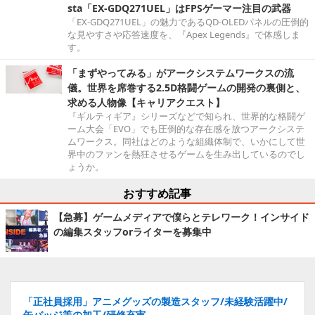
sta「EX-GDQ271UEL」はFPSゲーマー注目の武器
「EX-GDQ271UEL」の魅力であるQD-OLEDパネルの圧倒的
な見やすさや応答速度を、『Apex Legends』で体感しま
す。
「まずやってみる」がアークシステムワークスの流
儀。世界を席巻する2.5D格闘ゲームの開発の裏側と、
求める人物像【キャリアクエスト】
『ギルティギア』シリーズなどで知られ、世界的な格闘ゲ
ーム大会「EVO」でも圧倒的な存在感を放つアークシステ
ムワークス。同社はどのような組織体制で、いかにして世
界中のファンを熱狂させるゲームを生み出しているのでし
ょうか。
おすすめ記事
【急募】ゲームメディアで僕らとテレワーク！インサイド
の編集スタッフorライターを募集中
「正社員採用」アニメグッズの製造スタッフ/未経験活躍中/
缶バッジ等の加工/研修充実