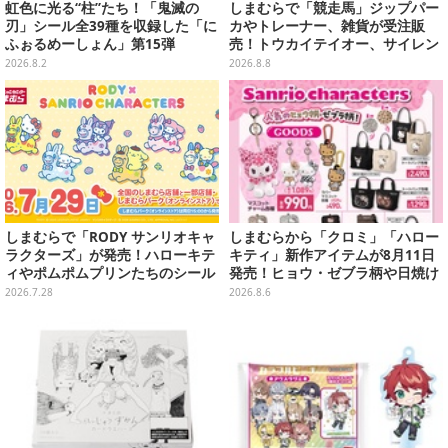
虹色に光る“柱”たち！「鬼滅の
しまむらで「競走馬」ジップパー
刃」シール全39種を収録した「に
カやトレーナー、雑貨が受注販
ふぉるめーしょん」第15弾
売！トウカイテイオー、サイレン
ススズカなど名馬をデザイン
2026.8.2
2026.8.8
しまむらで「RODY サンリオキャ
しまむらから「クロミ」「ハロー
ラクターズ」が発売！ハローキテ
キティ」新作アイテムが8月11日
ィやポムポムプリンたちのシール
発売！ヒョウ・ゼブラ柄や日焼け
帳、色が変わるタンブラーなど雑
デザインの可愛い雑貨・アパレル
2026.7.28
2026.8.6
貨を用意
など多数