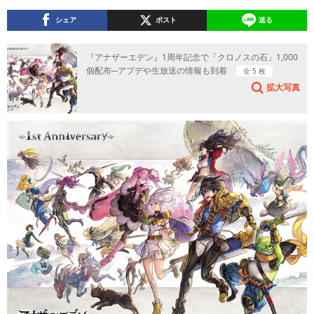
シェア
ポスト
送る
『アナザーエデン』1周年記念で「クロノスの石」1,000
個配布─アプデや生放送の情報も到着
全 5 枚
拡大写真