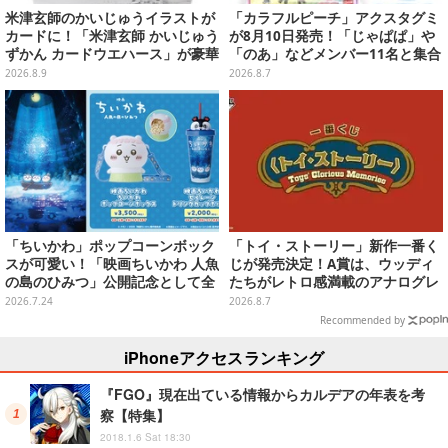
米津玄師のかいじゅうイラストが
「カラフルピーチ」アクスタグミ
カードに！「米津玄師 かいじゅう
が8月10日発売！「じゃぱぱ」や
ずかん カードウエハース」が豪華
「のあ」などメンバー11名と集合
ラインナップ
デザイン全15種、ボールチェーン
2026.8.9
2026.8.7
付きでアクセサリーにも
「ちいかわ」ポップコーンボック
「トイ・ストーリー」新作一番く
スが可愛い！「映画ちいかわ 人魚
じが発売決定！A賞は、ウッディ
の島のひみつ」公開記念として全
たちがレトロ感満載のアナログレ
国劇場で販売、セイレーンドリン
コード上を走る姿で立体化
2026.7.24
2026.8.7
クカップホルダーも
Recommended by
iPhoneアクセスランキング
『FGO』現在出ている情報からカルデアの年表を考
察【特集】
2018.1.6 Sat 18:30