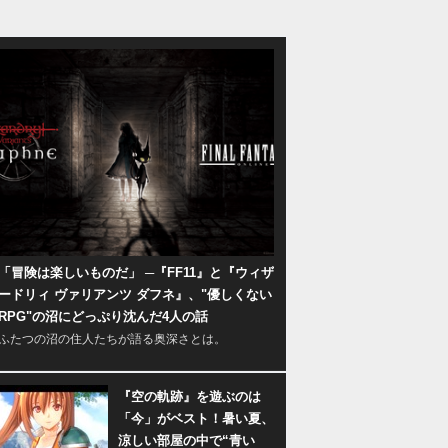
「冒険は楽しいものだ」 ─『FF11』と『ウィザ
ードリィ ヴァリアンツ ダフネ』、"優しくない
RPG"の沼にどっぷり沈んだ4人の話
ふたつの沼の住人たちが語る奥深さとは。
『空の軌跡』を遊ぶのは
「今」がベスト！暑い夏、
涼しい部屋の中で“青い