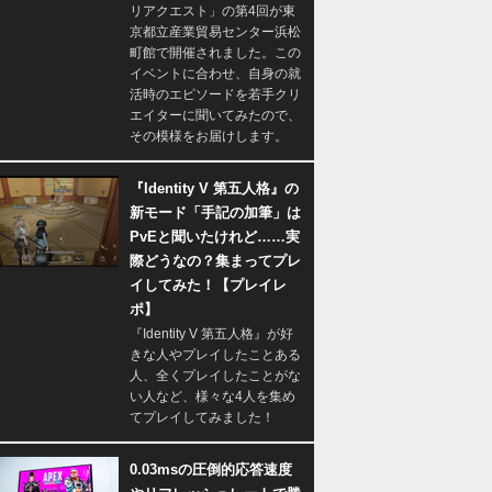
リアクエスト」の第4回が東
京都立産業貿易センター浜松
町館で開催されました。この
イベントに合わせ、自身の就
活時のエピソードを若手クリ
エイターに聞いてみたので、
その模様をお届けします。
『Identity V 第五人格』の
新モード「手記の加筆」は
PvEと聞いたけれど……実
際どうなの？集まってプレ
イしてみた！【プレイレ
ポ】
『Identity V 第五人格』が好
きな人やプレイしたことある
人、全くプレイしたことがな
い人など、様々な4人を集め
てプレイしてみました！
0.03msの圧倒的応答速度