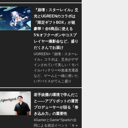
『崩壊：スターレイル』爻
光とUGREENのコラボは
「限定ギフトBOX」が超
豪華！全6商品に使える
5％オフクーポンやコスプ
レイヤー撮影会など、盛り
だくさんでお届け
UGREEN×『崩壊：スターレ
イル』コラボは、爻光がデザ
インされていて美しい！モバ
イルバッテリーや急速充電器
など、ゲームと一緒に使いた
いデバイスがてんこ盛り
若手抜擢の環境で学んだこ
と――アプリボットの運営
プロデューサーが語る「巻
き込み力」の重要性
4GamerとGame*Sparkの合
同による就活イベント「キャ