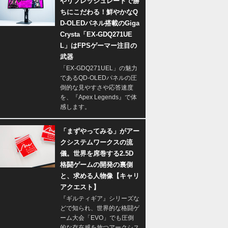
やリフレッシュレートで勝
ちにこだわる！鮮やかなQ
D-OLEDパネル搭載のGiga
Crysta「EX-GDQ271UE
L」はFPSゲーマー注目の
武器
「EX-GDQ271UEL」の魅力
であるQD-OLEDパネルの圧
倒的な見やすさや応答速度
を、『Apex Legends』で体
感します。
「まずやってみる」がアー
クシステムワークスの流
儀。世界を席巻する2.5D
格闘ゲームの開発の裏側
と、求める人物像【キャリ
アクエスト】
『ギルティギア』シリーズな
どで知られ、世界的な格闘ゲ
ーム大会「EVO」でも圧倒
的な存在感を放つアークシス