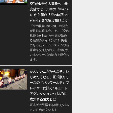
空”が似合う大冒険へ―最
安値でセール中の『the 1s
t』から新作『空の軌跡 th
e 2nd』まで駆け抜けよう
『空の軌跡 the 2nd』の発売
が目前に迫る今こそ、『空の
軌跡 the 1st』から遊び始め
る絶好のタイミング！ 快適
になったゲームシステムや新
要素を交えながら、今遊びた
い本シリーズの魅力を紹介し
ます。
かわいい…だからこそ、い
じめたくなる。正式版リリ
ースの『パルワールド』プ
レイヤーに訊く“キュート
アグレッション×パル”の
底知れぬ魅力とは
正式版で登場する新たなパル
もいじめたくなる！